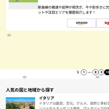
新路線の開通や延伸が相次ぎ、今や街歩きに
ットや注目エリアを徹底紹介します！
AD
…
1
8
9
1
AD
AD
人気の国と地域から探す
イタリア
イタリアは歴史、文化、グルメ、自然と多彩
ンツェのルネッサンス美術、ヴェネツィアの