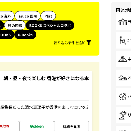
国と地
co 海外
aruco 国内
Plat
代
旅の図鑑
BOOKS スペシャルコラボ
BOOKS
D-Books
絞り込み条件を追加
 朝・昼・夜で楽しむ 香港が好きになる本
編集長だった清水真理子が香港を楽しむコツを2
詳細を見る