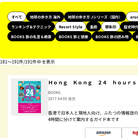
すべて
地球の歩き方 海外
地球の歩き方 Jシリーズ（国内）
aru
ランキング&テクニック
Resort Style
島旅
御朱印
歴史時
BOOKS 旅の名言＆絶景
BOOKS 旅と健康
BOOKS 旅の読み物
181〜191件/191件中 を表示
Ｈｏｎｇ Ｋｏｎｇ ２４ ｈｏｕｒｓ
BOOKS
2017.04.05 発売
香港で日本人と現地人向け、ふたつの情報誌の
4時間に分けて案内するガイド本です