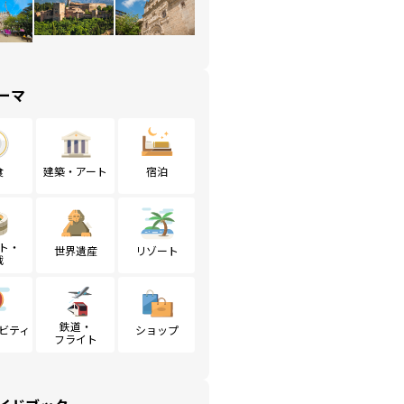
ーマ
食
建築・アート
宿泊
ト・
世界遺産
リゾート
戦
鉄道・
ビティ
ショップ
フライト