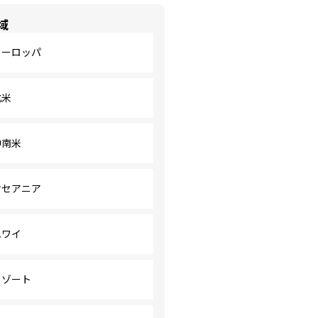
域
ヨーロッパ
北米
中南米
オセアニア
ハワイ
リゾート