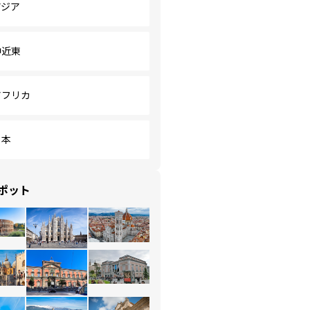
アジア
中近東
アフリカ
日本
ポット