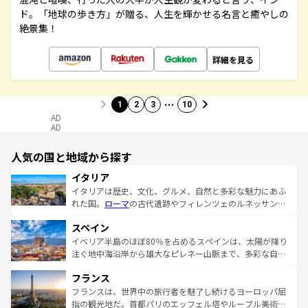
ド。「地球の歩き方」が贈る、人生を輝かせる名言と癒やしの
絶景集！
詳細を見る
…
1
2
3
10
AD
AD
人気の国と地域から探す
イタリア
イタリアは歴史、文化、グルメ、自然と多彩な魅力にあふ
れた国。
ローマ
の古代遺跡やフィレンツェのルネッサンス
美術、ヴェネツィアの運河など、歴史あるスポットはもち
スペイン
ろん、トスカーナの美しい田園風景やアマルフィ海岸の絶
景など、自然景観も見逃せない。観光の合間には、本場の
イベリア半島のほぼ80％を占めるスペインは、太陽が降り
ピザやパスタなど、絶品のイタリア料理を堪能することも
注ぐ地中海沿岸から雄大なピレネー山脈まで、多彩な自然
できる。朝目覚めてから夜眠るまで、すべての瞬間を楽し
と文化が詰まったヨーロッパ屈指の旅行先だ。多様な地域
フランス
ませてくれるイタリアで、忘れられない旅をしてみよう！
文化が根付くこの国では、情熱的なフラメンコ、熱気あふ
なお、新着のイタリア情報は
コンテンツ一覧
を参照してほ
れる闘牛、そして美味しいタパスが生活の一部となってい
フランスは、世界中の旅行者を魅了し続けるヨーロッパ屈
しい。
る。首都マドリードの洗練された雰囲気や、バルセロナの
指の観光地だ。首都パリのエッフェル塔やルーブル美術館