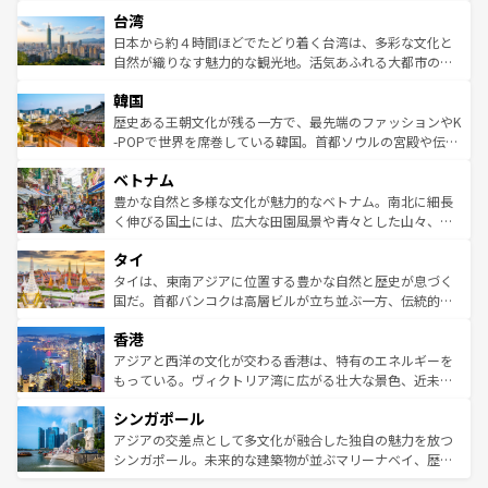
文化や歴史が息づいている。「アロハスピリット」と呼ば
ストラリア東海岸北部に広がる大サンゴ礁地帯グレートバ
ならではの贅沢な旅のスタイルだ。 なお、新着のアメリカ
台湾
れるおもてなしの心で訪れる人々を迎えてくれるハワイの
リアリーフや大陸中央部にそびえるウルル（エアーズロッ
情報は
コンテンツ一覧
を参照してほしい。
人々、おいしいローカルフードやハワイアンミュージッ
ク）、タスマニアの美しい原生林やケアンズの熱帯雨林な
日本から約４時間ほどでたどり着く台湾は、多彩な文化と
ク、伝統的なフラダンスなど、すべてがハワイの魅力を彩
ど、見どころがたくさん。また、カフェやワイン、オージ
自然が織りなす魅力的な観光地。活気あふれる大都市の台
っている。訪れるたびに新しい発見と感動が待っているハ
ービーフなどの食文化も豊かで、美味しいものであふれて
北やノスタルジックな町並みが人気な九份（ジォウフェ
ワイを、存分に味わってほしい。 なお、新着のハワイ情報
韓国
いる。アクティビティも充実しており、サーフィンやダイ
ン）、静ひつな山岳地帯である台湾東部など、都市の喧騒
は
コンテンツ一覧
を参照してほしい。
ビング、ハイキングなど、アウトドア好きにはたまらな
と山間の静けさが共存しており、訪れる人に新しい発見と
歴史ある王朝文化が残る一方で、最先端のファッションやK
い。オーストラリアの多彩な魅力を存分に味わいつくそ
驚きをもたらしてくれる。また、奥深い台湾の食文化も魅
-POPで世界を席巻している韓国。首都ソウルの宮殿や伝統
う。 なお、新着のオーストラリア情報は
コンテンツ一覧
を
力で、夜市などの屋台グルメから高級料理、ヘルシーで美
家屋が並ぶエリアでは韓国の歴史と文化に浸ることがで
参照してほしい。
ベトナム
容にもいいと評判のスイーツなど、バラエティ豊かな料理
き、地方に足を延ばせば四季折々の自然美を楽しむことが
が味わえる。 なお、新着の台湾情報は
コンテンツ一覧
を参
できる。そして、キムチや焼肉、絶品のストリートフード
豊かな自然と多様な文化が魅力的なベトナム。南北に細長
照してほしい。
まで、さまざまな韓国料理が待っている。夜には、韓国な
く伸びる国土には、広大な田園風景や青々とした山々、世
らではのナイトライフも堪能できる。あたたかいホスピタ
界遺産に登録された壮大な自然景観が点在し、都市部では
タイ
リティに包まれながら、韓国の多彩な魅力を心ゆくまで味
急速な発展と共に伝統が息づく。ハノイの古い町並みやホ
わってみてほしい。 なお、新着の韓国情報は
コンテンツ一
ーチミン市のフランス統治時代の建物も、独特の雰囲気を
タイは、東南アジアに位置する豊かな自然と歴史が息づく
覧
を参照してほしい。
醸し出している。また、バラエティの豊かさとおいしさで
国だ。首都バンコクは高層ビルが立ち並ぶ一方、伝統的な
世界中の食通を魅了してやまないベトナム料理も魅力のひ
寺院や市場がいたるところに点在し、古きよき文化と現代
香港
とつ。フォーやバインミー、ベトナムコーヒーなどは、ぜ
の活気が交差している。北部ではチェンマイなどの山岳地
ひ現地で味わいたい。どの地域を訪れてもあたたかい人々
帯で自然と触れ合い、南部ではプーケットやクラビの美し
アジアと西洋の文化が交わる香港は、特有のエネルギーを
が旅行者を迎えてくれるので、きっと忘れられない旅にな
いビーチでリゾート気分を楽しむことができる。タイ料理
もっている。ヴィクトリア湾に広がる壮大な景色、近未来
るはずだ。 なお、新着のベトナム情報は
コンテンツ一覧
を
は世界的に有名で、屋台から高級レストランまで味覚を刺
的なアートスポット、そして歴史と現代が融合した町並
参照してほしい。
シンガポール
激する。気候は一年中温暖で、どの季節にも異なる楽しみ
み、どこを訪れても感動するはず。観光スポットが密集し
が待っている。親しみやすいタイの人々、仏教を中心とし
ており、効率よく見どころを回れるのも魅力。息をのむよ
アジアの交差点として多文化が融合した独自の魅力を放つ
た文化、そして多様な観光資源が、訪れる旅人を魅了し続
うな絶景から文化的な体験まで、香港を存分に楽しみ尽く
シンガポール。未来的な建築物が並ぶマリーナベイ、歴史
ける。 なお、新着のタイ情報は
コンテンツ一覧
を参照して
そう。 なお、新着の香港情報は
コンテンツ一覧
を参照して
と伝統を感じられるエスニックタウン、多数の緑豊かな公