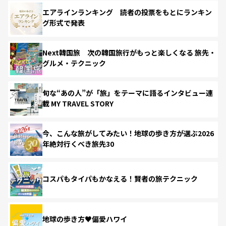
エアラインランキング 読者の投票をもとにランキン
グ形式で発表
Next韓国旅 次の韓国旅行がもっと楽しくなる 旅先・
グルメ・テクニック
旬な“あの人”が「旅」をテーマに語るインタビュー連
載 MY TRAVEL STORY
今、こんな旅がしてみたい！地球の歩き方が選ぶ2026
年絶対行くべき旅先30
コスパもタイパもかなえる！賢者の旅テクニック
地球の歩き方♥偏愛ハワイ