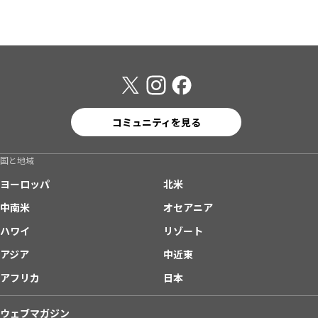
コミュニティを見る
国と地域
ヨーロッパ
北米
中南米
オセアニア
ハワイ
リゾート
アジア
中近東
アフリカ
日本
ウェブマガジン