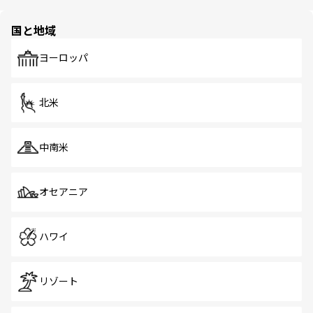
ほしい。
ほしい。
園や自然保護区など、自然が調和した近代的な景観と文化
の多様性あふれるカラフルな町は、どこを歩いても新しい
国と地域
発見がある。さらに、治安のよさや充実した公共交通機関
も、旅行者にとっては魅力的なポイント。グルメも豊富
で、ホーカーズは地元の風情を楽しめる外せないスポット
ヨーロッパ
だ。訪れる人を飽きさせないシンガポールで、多様な魅力
を体感しよう。 なお、新着のシンガポール情報は
コンテン
ツ一覧
を参照してほしい。
北米
中南米
オセアニア
ハワイ
リゾート