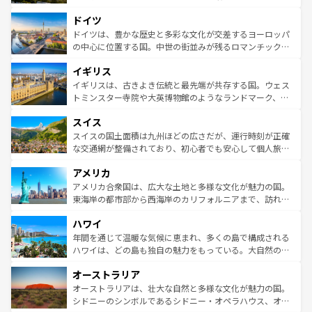
アートに溢れた街角から、地方では古代ローマ遺跡や中世
といった象徴的なスポットから、田舎町の古風な美しさま
ドイツ
の城塞都市、穏やかなビーチリゾートまで多彩な表情を見
で、幅広い魅力が詰まっている。華麗な宮殿、歴史的な大
せる。地方によって風土や気候が異なるスペインはその個
聖堂、美しいビーチ、そして豊かな自然が、訪れる者を心
ドイツは、豊かな歴史と多彩な文化が交差するヨーロッパ
性で訪れる人を魅了する。 なお、新着のスペイン情報は
コ
から魅了する。また、フランスは美食の国としても知ら
の中心に位置する国。中世の街並みが残るロマンチック街
ンテンツ一覧
を参照してほしい。
れ、フランス料理はユネスコ無形文化遺産にも登録されて
道から、未来を先取りするようなモダンな都市まで多様な
イギリス
いる。シャンパンの発祥地であるランス、プロヴァンスの
顔を持つこの国は、どこを歩いても飽きることがない。ベ
香り高いラベンダー畑など、多彩な楽しみ方が可能だ。さ
ルリンの文化的活気、バイエルン州のアルプスの絶景、そ
イギリスは、古きよき伝統と最先端が共存する国。ウェス
らに、パリ以外の地域にも魅力が溢れており、どの街角に
してライン川沿いのワイン畑といった風景は必見。ビール
トミンスター寺院や大英博物館のようなランドマーク、歴
も豊かな歴史と文化が息づいている。パリ以外の個性あふ
とソーセージを味わいながら地元の人と過ごす楽しい時間
史ある大学都市、美しい丘陵地帯や牧歌的な風景など、エ
れる地方に足を運ぶとそれぞれで全く異なる文化を体験で
スイス
は、お酒好きな人にはぜひ体験してほしい。 なお、新着の
リアごとに異なる魅力がある。また、優雅なアフタヌーン
きるだろう。 なお、新着のフランス情報は
コンテンツ一覧
ドイツ情報は
コンテンツ一覧
を参照してほしい。
ティー、ビール好きにはたまらない英国パブ、サッカー観
スイスの国土面積は九州ほどの広さだが、運行時刻が正確
を参照してほしい。
戦など、本場だからこそできる体験も豊富。イギリスを旅
な交通網が整備されており、初心者でも安心して個人旅行
して楽しみつくそう。 なお、新着のイギリス情報は
コンテ
を楽しめる。日本同様に時刻表どおりの旅が可能だ。中世
アメリカ
ンツ一覧
を参照してほしい。
の建物がそのまま残る町や、スイスならではのユニークな
博物館もあり、アルプス観光だけでなく町歩きも満喫する
アメリカ合衆国は、広大な土地と多様な文化が魅力の国。
ことができる。国民の所得が高いため物価も高いが、旅行
東海岸の都市部から西海岸のカリフォルニアまで、訪れる
者向けの交通パス提供のサービスもあり、うまく活用すれ
場所ごとに異なる風景と体験が待っている。ニューヨーク
ハワイ
ば市内交通費無料で観光を楽しむこともできる。 なお、新
のような巨大都市は、観光、ショッピング、エンターテイ
着のスイス情報は
コンテンツ一覧
を参照してほしい。
ンメントが詰まった刺激的なスポットだ。一方、アメリカ
年間を通じて温暖な気候に恵まれ、多くの島で構成される
西部には大自然が広がり、グランドキャニオンやイエロー
ハワイは、どの島も独自の魅力をもっている。大自然の神
ストーン国立公園といった絶景が堪能できる。さらに、南
秘を感じたいなら、火山が生み出した壮大な景観を誇るハ
オーストラリア
部のニューオーリンズでは、音楽と美食が融合した独特の
ワイ島は見逃せない。また、定番の観光地といえばオアフ
文化が魅力。旅行者はアメリカの各地域で異なる魅力を楽
島だが、静かな自然を求めるならマウイ島やカウアイ島が
オーストラリアは、壮大な自然と多様な文化が魅力の国。
しみながら、その多様性と豊かな歴史を感じることができ
おすすめ。エメラルドグリーンに輝く海をはじめ、豊かな
シドニーのシンボルであるシドニー・オペラハウス、オー
るだろう。車でのロードトリップや列車の旅も、アメリカ