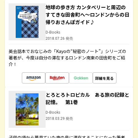
地球の歩き方 カンタベリーと周辺の
すてきな田舎町へ～ロンドンからの日
帰りおさんぽガイド♪
D-Books
2018.07.26 発売
英会話本でおなじみの「Kayoの“秘密のノート”」シリーズの
著者が、今度は自分の滞在するロンドン南東の田舎町をご紹
介！
詳細を見る
とろとろトロピカル ある旅の記録と
記憶。 第1巻
D-Books
2018.03.29 発売
子供の頃から夢見ていた南の島に滞在することになった筆者