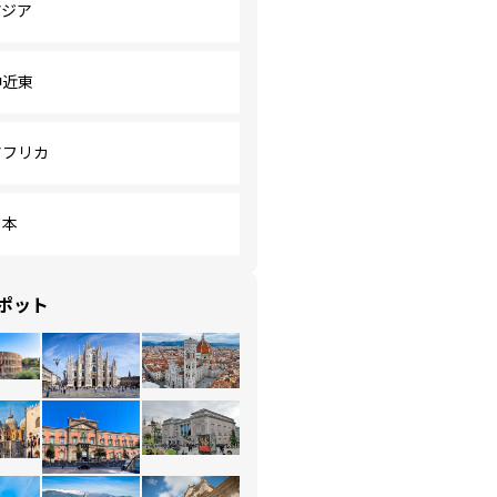
アジア
中近東
アフリカ
日本
ポット