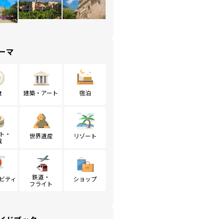
ーマ
食
建築・アート
宿泊
ト・
世界遺産
リゾート
戦
鉄道・
ビティ
ショップ
フライト