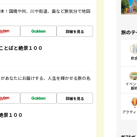
図本！国境や州、川や街道、島など旅気分で地図
旅のテ
詳細を見る
ことばと絶景１００
飲
」があなたにお届けする、人生を輝かせる旅の名
イベン
観
詳細を見る
アクティ
絶景１００