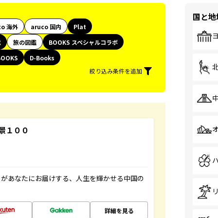
国と地
co 海外
aruco 国内
Plat
代
旅の図鑑
BOOKS スペシャルコラボ
BOOKS
D-Books
絞り込み条件を追加
景１００
」があなたにお届けする、人生を輝かせる中国の
詳細を見る