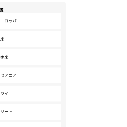
域
ヨーロッパ
北米
中南米
オセアニア
ハワイ
リゾート