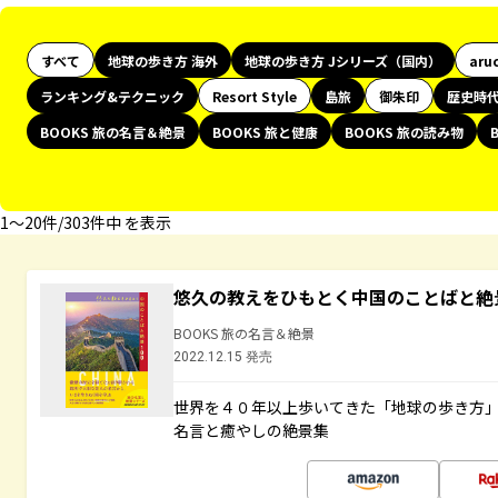
すべて
地球の歩き方 海外
地球の歩き方 Jシリーズ（国内）
aru
ランキング&テクニック
Resort Style
島旅
御朱印
歴史時
BOOKS 旅の名言＆絶景
BOOKS 旅と健康
BOOKS 旅の読み物
1〜20件/303件中 を表示
悠久の教えをひもとく中国のことばと絶
BOOKS 旅の名言＆絶景
2022.12.15 発売
世界を４０年以上歩いてきた「地球の歩き方
名言と癒やしの絶景集