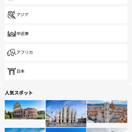
アジア
中近東
アフリカ
日本
人気スポット