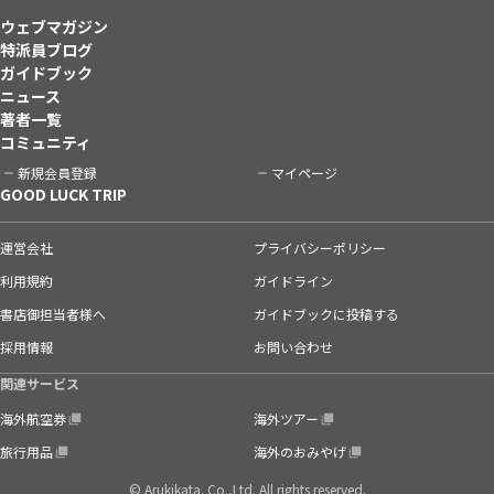
ウェブマガジン
特派員ブログ
ガイドブック
ニュース
著者一覧
コミュニティ
新規会員登録
マイページ
GOOD LUCK TRIP
運営会社
プライバシーポリシー
利用規約
ガイドライン
書店御担当者様へ
ガイドブックに投稿する
採用情報
お問い合わせ
関連サービス
海外航空券
海外ツアー
旅行用品
海外のおみやげ
© Arukikata. Co.,Ltd. All rights reserved.