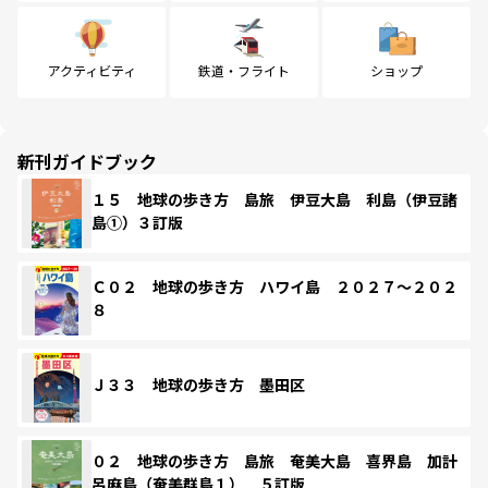
アクティビティ
鉄道・フライト
ショップ
新刊ガイドブック
１５ 地球の歩き方 島旅 伊豆大島 利島（伊豆諸
島①）３訂版
Ｃ０２ 地球の歩き方 ハワイ島 ２０２７～２０２
８
Ｊ３３ 地球の歩き方 墨田区
０２ 地球の歩き方 島旅 奄美大島 喜界島 加計
呂麻島（奄美群島１） ５訂版