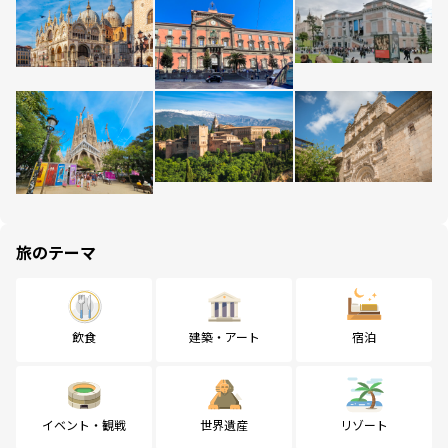
旅のテーマ
飲食
建築・アート
宿泊
イベント・観戦
世界遺産
リゾート