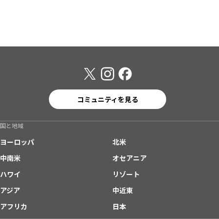
コミュニティを見る
国と地域
ヨーロッパ
北米
中南米
オセアニア
ハワイ
リゾート
アジア
中近東
アフリカ
日本