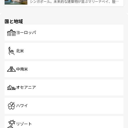
た文化、そして多様な観光資源が、訪れる旅人を魅了し続
うな絶景から文化的な体験まで、香港を存分に楽しみ尽く
シンガポール。未来的な建築物が並ぶマリーナベイ、歴史
ける。 なお、新着のタイ情報は
コンテンツ一覧
を参照して
そう。 なお、新着の香港情報は
コンテンツ一覧
を参照して
と伝統を感じられるエスニックタウン、多数の緑豊かな公
ほしい。
ほしい。
園や自然保護区など、自然が調和した近代的な景観と文化
の多様性あふれるカラフルな町は、どこを歩いても新しい
国と地域
発見がある。さらに、治安のよさや充実した公共交通機関
も、旅行者にとっては魅力的なポイント。グルメも豊富
で、ホーカーズは地元の風情を楽しめる外せないスポット
ヨーロッパ
だ。訪れる人を飽きさせないシンガポールで、多様な魅力
を体感しよう。 なお、新着のシンガポール情報は
コンテン
ツ一覧
を参照してほしい。
北米
中南米
オセアニア
ハワイ
リゾート