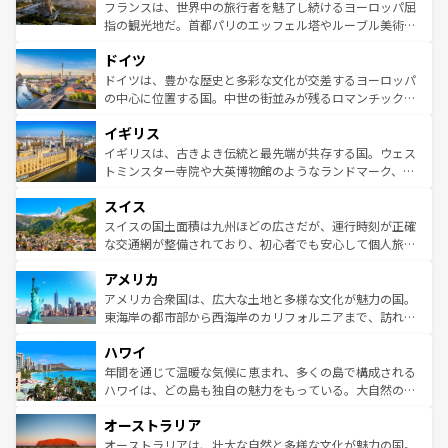
しい。
る。首都マドリードの洗練された雰囲気や、バルセロナの
フランスは、世界中の旅行者を魅了し続けるヨーロッパ屈
アートに溢れた街角から、地方では古代ローマ遺跡や中世
指の観光地だ。首都パリのエッフェル塔やルーブル美術館
の城塞都市、穏やかなビーチリゾートまで多彩な表情を見
といった象徴的なスポットから、田舎町の古風な美しさま
せる。地方によって風土や気候が異なるスペインはその個
ドイツ
で、幅広い魅力が詰まっている。華麗な宮殿、歴史的な大
性で訪れる人を魅了する。 なお、新着のスペイン情報は
コ
聖堂、美しいビーチ、そして豊かな自然が、訪れる者を心
ドイツは、豊かな歴史と多彩な文化が交差するヨーロッパ
ンテンツ一覧
を参照してほしい。
から魅了する。また、フランスは美食の国としても知ら
の中心に位置する国。中世の街並みが残るロマンチック街
れ、フランス料理はユネスコ無形文化遺産にも登録されて
道から、未来を先取りするようなモダンな都市まで多様な
イギリス
いる。シャンパンの発祥地であるランス、プロヴァンスの
顔を持つこの国は、どこを歩いても飽きることがない。ベ
香り高いラベンダー畑など、多彩な楽しみ方が可能だ。さ
ルリンの文化的活気、バイエルン州のアルプスの絶景、そ
イギリスは、古きよき伝統と最先端が共存する国。ウェス
らに、パリ以外の地域にも魅力が溢れており、どの街角に
してライン川沿いのワイン畑といった風景は必見。ビール
トミンスター寺院や大英博物館のようなランドマーク、歴
も豊かな歴史と文化が息づいている。パリ以外の個性あふ
とソーセージを味わいながら地元の人と過ごす楽しい時間
史ある大学都市、美しい丘陵地帯や牧歌的な風景など、エ
れる地方に足を運ぶとそれぞれで全く異なる文化を体験で
スイス
は、お酒好きな人にはぜひ体験してほしい。 なお、新着の
リアごとに異なる魅力がある。また、優雅なアフタヌーン
きるだろう。 なお、新着のフランス情報は
コンテンツ一覧
ドイツ情報は
コンテンツ一覧
を参照してほしい。
ティー、ビール好きにはたまらない英国パブ、サッカー観
スイスの国土面積は九州ほどの広さだが、運行時刻が正確
を参照してほしい。
戦など、本場だからこそできる体験も豊富。イギリスを旅
な交通網が整備されており、初心者でも安心して個人旅行
して楽しみつくそう。 なお、新着のイギリス情報は
コンテ
を楽しめる。日本同様に時刻表どおりの旅が可能だ。中世
アメリカ
ンツ一覧
を参照してほしい。
の建物がそのまま残る町や、スイスならではのユニークな
博物館もあり、アルプス観光だけでなく町歩きも満喫する
アメリカ合衆国は、広大な土地と多様な文化が魅力の国。
ことができる。国民の所得が高いため物価も高いが、旅行
東海岸の都市部から西海岸のカリフォルニアまで、訪れる
者向けの交通パス提供のサービスもあり、うまく活用すれ
場所ごとに異なる風景と体験が待っている。ニューヨーク
ハワイ
ば市内交通費無料で観光を楽しむこともできる。 なお、新
のような巨大都市は、観光、ショッピング、エンターテイ
着のスイス情報は
コンテンツ一覧
を参照してほしい。
ンメントが詰まった刺激的なスポットだ。一方、アメリカ
年間を通じて温暖な気候に恵まれ、多くの島で構成される
西部には大自然が広がり、グランドキャニオンやイエロー
ハワイは、どの島も独自の魅力をもっている。大自然の神
ストーン国立公園といった絶景が堪能できる。さらに、南
秘を感じたいなら、火山が生み出した壮大な景観を誇るハ
オーストラリア
部のニューオーリンズでは、音楽と美食が融合した独特の
ワイ島は見逃せない。また、定番の観光地といえばオアフ
文化が魅力。旅行者はアメリカの各地域で異なる魅力を楽
島だが、静かな自然を求めるならマウイ島やカウアイ島が
オーストラリアは、壮大な自然と多様な文化が魅力の国。