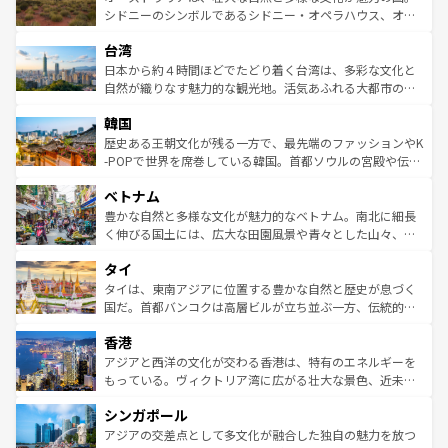
しみながら、その多様性と豊かな歴史を感じることができ
おすすめ。エメラルドグリーンに輝く海をはじめ、豊かな
シドニーのシンボルであるシドニー・オペラハウス、オー
るだろう。車でのロードトリップや列車の旅も、アメリカ
文化や歴史が息づいている。「アロハスピリット」と呼ば
ストラリア東海岸北部に広がる大サンゴ礁地帯グレートバ
ならではの贅沢な旅のスタイルだ。 なお、新着のアメリカ
台湾
れるおもてなしの心で訪れる人々を迎えてくれるハワイの
リアリーフや大陸中央部にそびえるウルル（エアーズロッ
情報は
コンテンツ一覧
を参照してほしい。
人々、おいしいローカルフードやハワイアンミュージッ
ク）、タスマニアの美しい原生林やケアンズの熱帯雨林な
日本から約４時間ほどでたどり着く台湾は、多彩な文化と
ク、伝統的なフラダンスなど、すべてがハワイの魅力を彩
ど、見どころがたくさん。また、カフェやワイン、オージ
自然が織りなす魅力的な観光地。活気あふれる大都市の台
っている。訪れるたびに新しい発見と感動が待っているハ
ービーフなどの食文化も豊かで、美味しいものであふれて
北やノスタルジックな町並みが人気な九份（ジォウフェ
ワイを、存分に味わってほしい。 なお、新着のハワイ情報
韓国
いる。アクティビティも充実しており、サーフィンやダイ
ン）、静ひつな山岳地帯である台湾東部など、都市の喧騒
は
コンテンツ一覧
を参照してほしい。
ビング、ハイキングなど、アウトドア好きにはたまらな
と山間の静けさが共存しており、訪れる人に新しい発見と
歴史ある王朝文化が残る一方で、最先端のファッションやK
い。オーストラリアの多彩な魅力を存分に味わいつくそ
驚きをもたらしてくれる。また、奥深い台湾の食文化も魅
-POPで世界を席巻している韓国。首都ソウルの宮殿や伝統
う。 なお、新着のオーストラリア情報は
コンテンツ一覧
を
力で、夜市などの屋台グルメから高級料理、ヘルシーで美
家屋が並ぶエリアでは韓国の歴史と文化に浸ることがで
参照してほしい。
ベトナム
容にもいいと評判のスイーツなど、バラエティ豊かな料理
き、地方に足を延ばせば四季折々の自然美を楽しむことが
が味わえる。 なお、新着の台湾情報は
コンテンツ一覧
を参
できる。そして、キムチや焼肉、絶品のストリートフード
豊かな自然と多様な文化が魅力的なベトナム。南北に細長
照してほしい。
まで、さまざまな韓国料理が待っている。夜には、韓国な
く伸びる国土には、広大な田園風景や青々とした山々、世
らではのナイトライフも堪能できる。あたたかいホスピタ
界遺産に登録された壮大な自然景観が点在し、都市部では
タイ
リティに包まれながら、韓国の多彩な魅力を心ゆくまで味
急速な発展と共に伝統が息づく。ハノイの古い町並みやホ
わってみてほしい。 なお、新着の韓国情報は
コンテンツ一
ーチミン市のフランス統治時代の建物も、独特の雰囲気を
タイは、東南アジアに位置する豊かな自然と歴史が息づく
覧
を参照してほしい。
醸し出している。また、バラエティの豊かさとおいしさで
国だ。首都バンコクは高層ビルが立ち並ぶ一方、伝統的な
世界中の食通を魅了してやまないベトナム料理も魅力のひ
寺院や市場がいたるところに点在し、古きよき文化と現代
香港
とつ。フォーやバインミー、ベトナムコーヒーなどは、ぜ
の活気が交差している。北部ではチェンマイなどの山岳地
ひ現地で味わいたい。どの地域を訪れてもあたたかい人々
帯で自然と触れ合い、南部ではプーケットやクラビの美し
アジアと西洋の文化が交わる香港は、特有のエネルギーを
が旅行者を迎えてくれるので、きっと忘れられない旅にな
いビーチでリゾート気分を楽しむことができる。タイ料理
もっている。ヴィクトリア湾に広がる壮大な景色、近未来
るはずだ。 なお、新着のベトナム情報は
コンテンツ一覧
を
は世界的に有名で、屋台から高級レストランまで味覚を刺
的なアートスポット、そして歴史と現代が融合した町並
参照してほしい。
シンガポール
激する。気候は一年中温暖で、どの季節にも異なる楽しみ
み、どこを訪れても感動するはず。観光スポットが密集し
が待っている。親しみやすいタイの人々、仏教を中心とし
ており、効率よく見どころを回れるのも魅力。息をのむよ
アジアの交差点として多文化が融合した独自の魅力を放つ