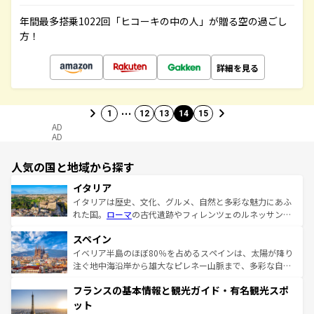
年間最多搭乗1022回「ヒコーキの中の人」が贈る空の過ごし
方！
詳細を見る
…
1
12
13
14
15
AD
AD
人気の国と地域から探す
イタリア
イタリアは歴史、文化、グルメ、自然と多彩な魅力にあふ
れた国。
ローマ
の古代遺跡やフィレンツェのルネッサンス
美術、ヴェネツィアの運河など、歴史あるスポットはもち
スペイン
ろん、トスカーナの美しい田園風景やアマルフィ海岸の絶
景など、自然景観も見逃せない。観光の合間には、本場の
イベリア半島のほぼ80％を占めるスペインは、太陽が降り
ピザやパスタなど、絶品のイタリア料理を堪能することも
注ぐ地中海沿岸から雄大なピレネー山脈まで、多彩な自然
できる。朝目覚めてから夜眠るまで、すべての瞬間を楽し
と文化が詰まったヨーロッパ屈指の旅行先だ。多様な地域
フランスの基本情報と観光ガイド・有名観光スポ
ませてくれるイタリアで、忘れられない旅をしてみよう！
文化が根付くこの国では、情熱的なフラメンコ、熱気あふ
なお、新着のイタリア情報は
コンテンツ一覧
を参照してほ
れる闘牛、そして美味しいタパスが生活の一部となってい
ット