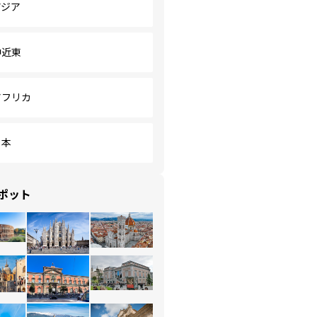
アジア
中近東
アフリカ
日本
ポット