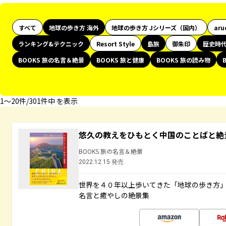
すべて
地球の歩き方 海外
地球の歩き方 Jシリーズ（国内）
aru
ランキング&テクニック
Resort Style
島旅
御朱印
歴史時
BOOKS 旅の名言＆絶景
BOOKS 旅と健康
BOOKS 旅の読み物
1〜20件/301件中 を表示
悠久の教えをひもとく中国のことばと絶
BOOKS 旅の名言＆絶景
2022.12.15 発売
世界を４０年以上歩いてきた「地球の歩き方
名言と癒やしの絶景集