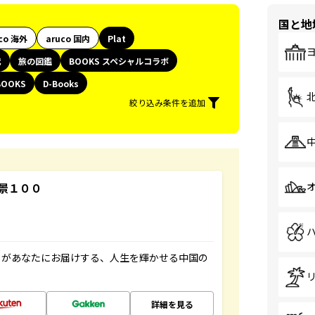
国と地
co 海外
aruco 国内
Plat
代
旅の図鑑
BOOKS スペシャルコラボ
BOOKS
D-Books
絞り込み条件を追加
景１００
」があなたにお届けする、人生を輝かせる中国の
詳細を見る