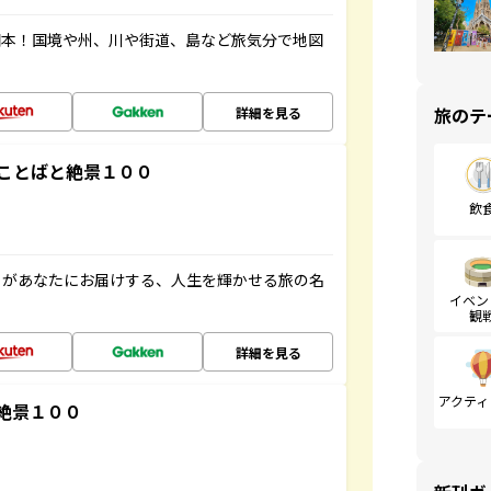
図本！国境や州、川や街道、島など旅気分で地図
旅のテ
詳細を見る
ことばと絶景１００
飲
」があなたにお届けする、人生を輝かせる旅の名
イベン
観
詳細を見る
アクティ
絶景１００