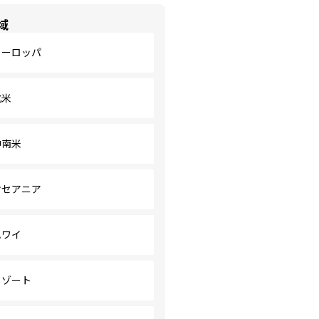
域
ヨーロッパ
北米
中南米
オセアニア
ハワイ
リゾート