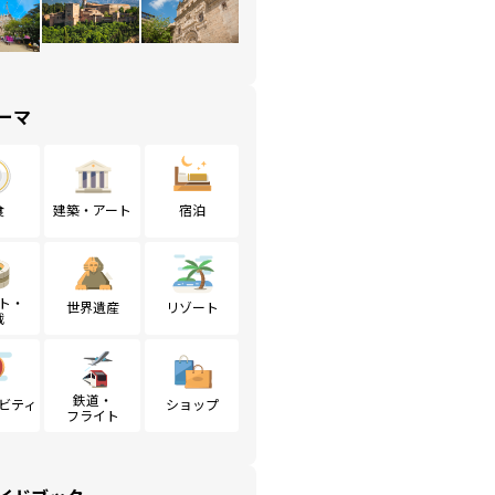
ーマ
食
建築・アート
宿泊
ト・
世界遺産
リゾート
戦
鉄道・
ビティ
ショップ
フライト