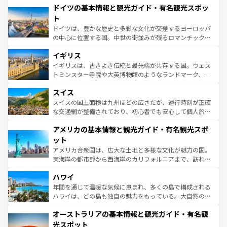
せる。地方によって風土や気候が異なるスペインはその個
ドイツの基本情報と観光ガイド・有名観光スポッ
で、幅広い魅力が詰まっている。華麗な宮殿、歴史的な大
性で訪れる人を魅了する。 なお、新着のスペイン情報は
コ
聖堂、美しいビーチ、そして豊かな自然が、訪れる者を心
ト
ンテンツ一覧
を参照してほしい。
から魅了する。また、フランスは美食の国としても知ら
ドイツは、豊かな歴史と多彩な文化が交差するヨーロッパ
れ、フランス料理はユネスコ無形文化遺産にも登録されて
の中心に位置する国。中世の街並みが残るロマンチック街
いる。シャンパンの発祥地であるランス、プロヴァンスの
道から、未来を先取りするようなモダンな都市まで多様な
香り高いラベンダー畑など、多彩な楽しみ方が可能だ。さ
イギリス
顔を持つこの国は、どこを歩いても飽きることがない。ベ
らに、パリ以外の地域にも魅力が溢れており、どの街角に
ルリンの文化的活気、バイエルン州のアルプスの絶景、そ
イギリスは、古きよき伝統と最先端が共存する国。ウェス
も豊かな歴史と文化が息づいている。パリ以外の個性あふ
してライン川沿いのワイン畑といった風景は必見。ビール
トミンスター寺院や大英博物館のようなランドマーク、歴
れる地方に足を運ぶとそれぞれで全く異なる文化を体験で
とソーセージを味わいながら地元の人と過ごす楽しい時間
史ある大学都市、美しい丘陵地帯や牧歌的な風景など、エ
きるだろう。 なお、新着のフランス情報は
コンテンツ一覧
スイス
は、お酒好きな人にはぜひ体験してほしい。 なお、新着の
リアごとに異なる魅力がある。また、優雅なアフタヌーン
を参照してほしい。
ドイツ情報は
コンテンツ一覧
を参照してほしい。
ティー、ビール好きにはたまらない英国パブ、サッカー観
スイスの国土面積は九州ほどの広さだが、運行時刻が正確
戦など、本場だからこそできる体験も豊富。イギリスを旅
な交通網が整備されており、初心者でも安心して個人旅行
して楽しみつくそう。 なお、新着のイギリス情報は
コンテ
を楽しめる。日本同様に時刻表どおりの旅が可能だ。中世
アメリカの基本情報と観光ガイド・有名観光スポ
ンツ一覧
を参照してほしい。
の建物がそのまま残る町や、スイスならではのユニークな
博物館もあり、アルプス観光だけでなく町歩きも満喫する
ット
ことができる。国民の所得が高いため物価も高いが、旅行
アメリカ合衆国は、広大な土地と多様な文化が魅力の国。
者向けの交通パス提供のサービスもあり、うまく活用すれ
東海岸の都市部から西海岸のカリフォルニアまで、訪れる
ば市内交通費無料で観光を楽しむこともできる。 なお、新
場所ごとに異なる風景と体験が待っている。ニューヨーク
着のスイス情報は
コンテンツ一覧
を参照してほしい。
ハワイ
のような巨大都市は、観光、ショッピング、エンターテイ
ンメントが詰まった刺激的なスポットだ。一方、アメリカ
年間を通じて温暖な気候に恵まれ、多くの島で構成される
西部には大自然が広がり、グランドキャニオンやイエロー
ハワイは、どの島も独自の魅力をもっている。大自然の神
ストーン国立公園といった絶景が堪能できる。さらに、南
秘を感じたいなら、火山が生み出した壮大な景観を誇るハ
オーストラリアの基本情報と観光ガイド・有名観
部のニューオーリンズでは、音楽と美食が融合した独特の
ワイ島は見逃せない。また、定番の観光地といえばオアフ
文化が魅力。旅行者はアメリカの各地域で異なる魅力を楽
島だが、静かな自然を求めるならマウイ島やカウアイ島が
光スポット