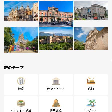
旅のテーマ
飲食
建築・アート
宿泊
イベント・観戦
世界遺産
リゾート