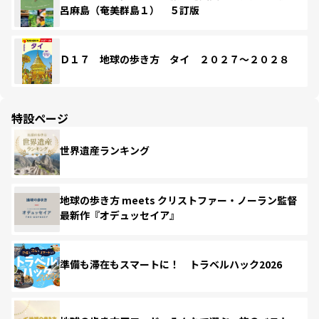
呂麻島（奄美群島１） ５訂版
Ｄ１７ 地球の歩き方 タイ ２０２７～２０２８
特設ページ
世界遺産ランキング
地球の歩き方 meets クリストファー・ノーラン監督
最新作『オデュッセイア』
準備も滞在もスマートに！ トラベルハック2026