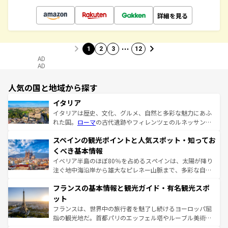
詳細を見る
…
1
2
3
12
AD
AD
人気の国と地域から探す
イタリア
イタリアは歴史、文化、グルメ、自然と多彩な魅力にあふ
れた国。
ローマ
の古代遺跡やフィレンツェのルネッサンス
美術、ヴェネツィアの運河など、歴史あるスポットはもち
スペインの観光ポイントと人気スポット・知ってお
ろん、トスカーナの美しい田園風景やアマルフィ海岸の絶
景など、自然景観も見逃せない。観光の合間には、本場の
くべき基本情報
ピザやパスタなど、絶品のイタリア料理を堪能することも
イベリア半島のほぼ80％を占めるスペインは、太陽が降り
できる。朝目覚めてから夜眠るまで、すべての瞬間を楽し
注ぐ地中海沿岸から雄大なピレネー山脈まで、多彩な自然
ませてくれるイタリアで、忘れられない旅をしてみよう！
と文化が詰まったヨーロッパ屈指の旅行先だ。多様な地域
なお、新着のイタリア情報は
コンテンツ一覧
を参照してほ
フランスの基本情報と観光ガイド・有名観光スポ
文化が根付くこの国では、情熱的なフラメンコ、熱気あふ
しい。
れる闘牛、そして美味しいタパスが生活の一部となってい
ット
る。首都マドリードの洗練された雰囲気や、バルセロナの
フランスは、世界中の旅行者を魅了し続けるヨーロッパ屈
アートに溢れた街角から、地方では古代ローマ遺跡や中世
指の観光地だ。首都パリのエッフェル塔やルーブル美術館
の城塞都市、穏やかなビーチリゾートまで多彩な表情を見
といった象徴的なスポットから、田舎町の古風な美しさま