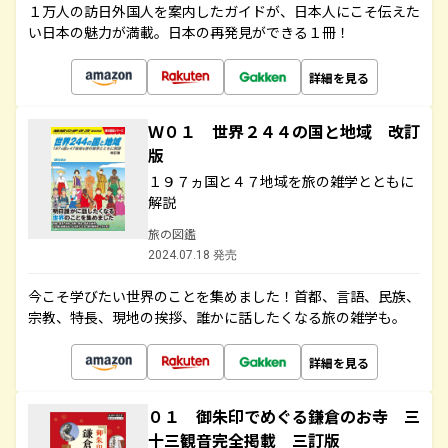
１万人の訪日外国人を案内したガイドが、日本人にこそ伝えた
い日本の魅力が満載。日本の再発見ができる１冊！
詳細を見る
Ｗ０１ 世界２４４の国と地域 改訂
版
１９７ヵ国と４７地域を旅の雑学とともに
解説
旅の図鑑
2024.07.18 発売
今こそ学びたい世界のことを集めました！首都、言語、民族、
宗教、特長、現地の挨拶、誰かに話したくなる旅の雑学も。
詳細を見る
０１ 御朱印でめぐる鎌倉のお寺 三
十三観音完全掲載 三訂版