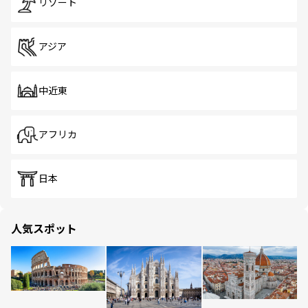
リゾート
アジア
中近東
アフリカ
日本
人気スポット