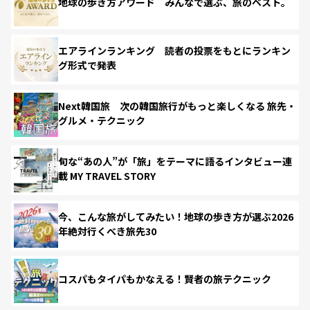
地球の歩き方アワード みんなで選ぶ、旅のベスト。
エアラインランキング 読者の投票をもとにランキン
グ形式で発表
Next韓国旅 次の韓国旅行がもっと楽しくなる 旅先・
グルメ・テクニック
旬な“あの人”が「旅」をテーマに語るインタビュー連
載 MY TRAVEL STORY
今、こんな旅がしてみたい！地球の歩き方が選ぶ2026
年絶対行くべき旅先30
コスパもタイパもかなえる！賢者の旅テクニック