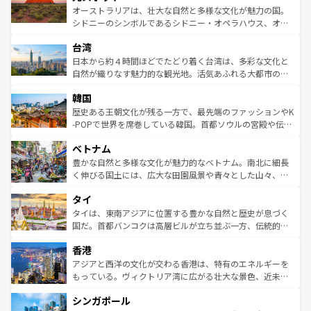
しみながら、その多様性と豊かな歴史を感じることができ
おすすめ。エメラルドグリーンに輝く海をはじめ、豊かな
オーストラリアは、壮大な自然と多様な文化が魅力の国。
るだろう。車でのロードトリップや列車の旅も、アメリカ
文化や歴史が息づいている。「アロハスピリット」と呼ば
シドニーのシンボルであるシドニー・オペラハウス、オー
ならではの贅沢な旅のスタイルだ。 なお、新着のアメリカ
れるおもてなしの心で訪れる人々を迎えてくれるハワイの
ストラリア東海岸北部に広がる大サンゴ礁地帯グレートバ
情報は
コンテンツ一覧
を参照してほしい。
人々、おいしいローカルフードやハワイアンミュージッ
台湾
リアリーフや大陸中央部にそびえるウルル（エアーズロッ
ク、伝統的なフラダンスなど、すべてがハワイの魅力を彩
ク）、タスマニアの美しい原生林やケアンズの熱帯雨林な
日本から約４時間ほどでたどり着く台湾は、多彩な文化と
っている。訪れるたびに新しい発見と感動が待っているハ
ど、見どころがたくさん。また、カフェやワイン、オージ
自然が織りなす魅力的な観光地。活気あふれる大都市の台
ワイを、存分に味わってほしい。 なお、新着のハワイ情報
ービーフなどの食文化も豊かで、美味しいものであふれて
北やノスタルジックな町並みが人気な九份（ジォウフェ
は
コンテンツ一覧
を参照してほしい。
韓国
いる。アクティビティも充実しており、サーフィンやダイ
ン）、静ひつな山岳地帯である台湾東部など、都市の喧騒
ビング、ハイキングなど、アウトドア好きにはたまらな
と山間の静けさが共存しており、訪れる人に新しい発見と
歴史ある王朝文化が残る一方で、最先端のファッションやK
い。オーストラリアの多彩な魅力を存分に味わいつくそ
驚きをもたらしてくれる。また、奥深い台湾の食文化も魅
-POPで世界を席巻している韓国。首都ソウルの宮殿や伝統
う。 なお、新着のオーストラリア情報は
コンテンツ一覧
を
力で、夜市などの屋台グルメから高級料理、ヘルシーで美
家屋が並ぶエリアでは韓国の歴史と文化に浸ることがで
参照してほしい。
ベトナム
容にもいいと評判のスイーツなど、バラエティ豊かな料理
き、地方に足を延ばせば四季折々の自然美を楽しむことが
が味わえる。 なお、新着の台湾情報は
コンテンツ一覧
を参
できる。そして、キムチや焼肉、絶品のストリートフード
豊かな自然と多様な文化が魅力的なベトナム。南北に細長
照してほしい。
まで、さまざまな韓国料理が待っている。夜には、韓国な
く伸びる国土には、広大な田園風景や青々とした山々、世
らではのナイトライフも堪能できる。あたたかいホスピタ
界遺産に登録された壮大な自然景観が点在し、都市部では
タイ
リティに包まれながら、韓国の多彩な魅力を心ゆくまで味
急速な発展と共に伝統が息づく。ハノイの古い町並みやホ
わってみてほしい。 なお、新着の韓国情報は
コンテンツ一
ーチミン市のフランス統治時代の建物も、独特の雰囲気を
タイは、東南アジアに位置する豊かな自然と歴史が息づく
覧
を参照してほしい。
醸し出している。また、バラエティの豊かさとおいしさで
国だ。首都バンコクは高層ビルが立ち並ぶ一方、伝統的な
世界中の食通を魅了してやまないベトナム料理も魅力のひ
寺院や市場がいたるところに点在し、古きよき文化と現代
香港
とつ。フォーやバインミー、ベトナムコーヒーなどは、ぜ
の活気が交差している。北部ではチェンマイなどの山岳地
ひ現地で味わいたい。どの地域を訪れてもあたたかい人々
帯で自然と触れ合い、南部ではプーケットやクラビの美し
アジアと西洋の文化が交わる香港は、特有のエネルギーを
が旅行者を迎えてくれるので、きっと忘れられない旅にな
いビーチでリゾート気分を楽しむことができる。タイ料理
もっている。ヴィクトリア湾に広がる壮大な景色、近未来
るはずだ。 なお、新着のベトナム情報は
コンテンツ一覧
を
は世界的に有名で、屋台から高級レストランまで味覚を刺
的なアートスポット、そして歴史と現代が融合した町並
参照してほしい。
シンガポール
激する。気候は一年中温暖で、どの季節にも異なる楽しみ
み、どこを訪れても感動するはず。観光スポットが密集し