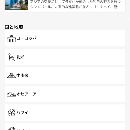
が待っている。親しみやすいタイの人々、仏教を中心とし
ており、効率よく見どころを回れるのも魅力。息をのむよ
アジアの交差点として多文化が融合した独自の魅力を放つ
た文化、そして多様な観光資源が、訪れる旅人を魅了し続
うな絶景から文化的な体験まで、香港を存分に楽しみ尽く
シンガポール。未来的な建築物が並ぶマリーナベイ、歴史
ける。 なお、新着のタイ情報は
コンテンツ一覧
を参照して
そう。 なお、新着の香港情報は
コンテンツ一覧
を参照して
と伝統を感じられるエスニックタウン、多数の緑豊かな公
ほしい。
ほしい。
園や自然保護区など、自然が調和した近代的な景観と文化
の多様性あふれるカラフルな町は、どこを歩いても新しい
国と地域
発見がある。さらに、治安のよさや充実した公共交通機関
も、旅行者にとっては魅力的なポイント。グルメも豊富
で、ホーカーズは地元の風情を楽しめる外せないスポット
ヨーロッパ
だ。訪れる人を飽きさせないシンガポールで、多様な魅力
を体感しよう。 なお、新着のシンガポール情報は
コンテン
ツ一覧
を参照してほしい。
北米
中南米
オセアニア
ハワイ