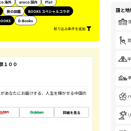
co 海外
aruco 国内
Plat
国と地
旅の図鑑
BOOKS スペシャルコラボ
BOOKS
D-Books
絞り込み条件を追加
景１００
」があなたにお届けする、人生を輝かせる中国の
詳細を見る