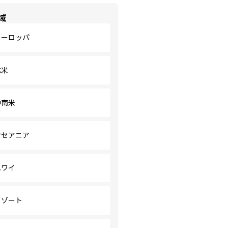
域
ヨーロッパ
北米
中南米
オセアニア
ハワイ
リゾート