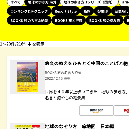
すべて
地球の歩き方 海外
地球の歩き方 Jシリーズ（国内）
aru
ランキング&テクニック
Resort Style
島旅
御朱印
歴史時代
BOOKS 旅の名言＆絶景
BOOKS 旅と健康
BOOKS 旅の読み物
1〜20件/216件中 を表示
悠久の教えをひもとく中国のことばと絶
BOOKS 旅の名言＆絶景
2022.12.15 発売
世界を４０年以上歩いてきた「地球の歩き方
名言と癒やしの絶景集
地球のなぞり方 旅地図 日本編