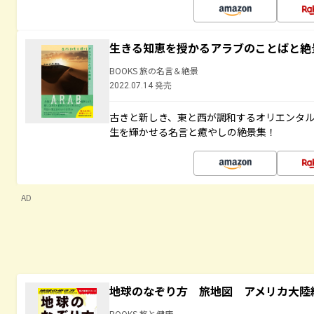
生きる知恵を授かるアラブのことばと絶
BOOKS 旅の名言＆絶景
2022.07.14 発売
古きと新しき、東と西が調和するオリエンタ
生を輝かせる名言と癒やしの絶景集！
AD
地球のなぞり方 旅地図 アメリカ大陸
BOOKS 旅と健康