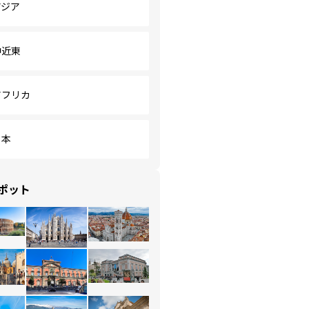
アジア
中近東
アフリカ
日本
ポット