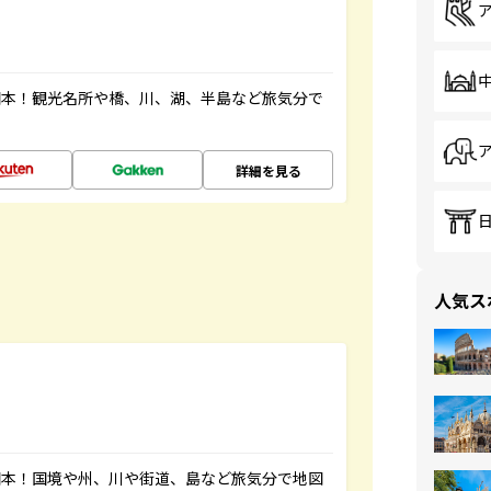
図本！観光名所や橋、川、湖、半島など旅気分で
詳細を見る
人気ス
図本！国境や州、川や街道、島など旅気分で地図