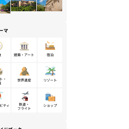
ーマ
食
建築・アート
宿泊
ト・
世界遺産
リゾート
戦
鉄道・
ビティ
ショップ
フライト