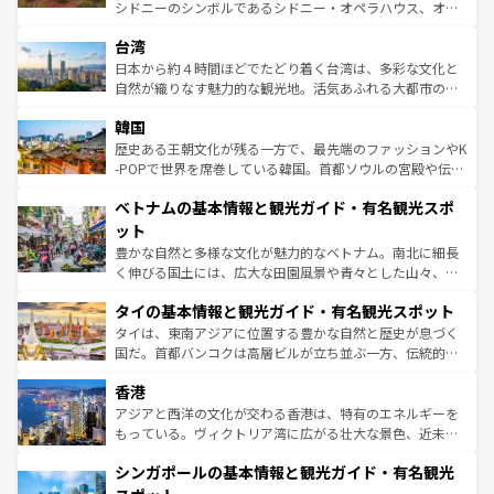
文化や歴史が息づいている。「アロハスピリット」と呼ば
シドニーのシンボルであるシドニー・オペラハウス、オー
情報は
コンテンツ一覧
を参照してほしい。
れるおもてなしの心で訪れる人々を迎えてくれるハワイの
ストラリア東海岸北部に広がる大サンゴ礁地帯グレートバ
人々、おいしいローカルフードやハワイアンミュージッ
台湾
リアリーフや大陸中央部にそびえるウルル（エアーズロッ
ク、伝統的なフラダンスなど、すべてがハワイの魅力を彩
ク）、タスマニアの美しい原生林やケアンズの熱帯雨林な
日本から約４時間ほどでたどり着く台湾は、多彩な文化と
っている。訪れるたびに新しい発見と感動が待っているハ
ど、見どころがたくさん。また、カフェやワイン、オージ
自然が織りなす魅力的な観光地。活気あふれる大都市の台
ワイを、存分に味わってほしい。 なお、新着のハワイ情報
ービーフなどの食文化も豊かで、美味しいものであふれて
北やノスタルジックな町並みが人気な九份（ジォウフェ
は
コンテンツ一覧
を参照してほしい。
韓国
いる。アクティビティも充実しており、サーフィンやダイ
ン）、静ひつな山岳地帯である台湾東部など、都市の喧騒
ビング、ハイキングなど、アウトドア好きにはたまらな
と山間の静けさが共存しており、訪れる人に新しい発見と
歴史ある王朝文化が残る一方で、最先端のファッションやK
い。オーストラリアの多彩な魅力を存分に味わいつくそ
驚きをもたらしてくれる。また、奥深い台湾の食文化も魅
-POPで世界を席巻している韓国。首都ソウルの宮殿や伝統
う。 なお、新着のオーストラリア情報は
コンテンツ一覧
を
力で、夜市などの屋台グルメから高級料理、ヘルシーで美
家屋が並ぶエリアでは韓国の歴史と文化に浸ることがで
参照してほしい。
ベトナムの基本情報と観光ガイド・有名観光スポ
容にもいいと評判のスイーツなど、バラエティ豊かな料理
き、地方に足を延ばせば四季折々の自然美を楽しむことが
が味わえる。 なお、新着の台湾情報は
コンテンツ一覧
を参
できる。そして、キムチや焼肉、絶品のストリートフード
ット
照してほしい。
まで、さまざまな韓国料理が待っている。夜には、韓国な
豊かな自然と多様な文化が魅力的なベトナム。南北に細長
らではのナイトライフも堪能できる。あたたかいホスピタ
く伸びる国土には、広大な田園風景や青々とした山々、世
リティに包まれながら、韓国の多彩な魅力を心ゆくまで味
界遺産に登録された壮大な自然景観が点在し、都市部では
わってみてほしい。 なお、新着の韓国情報は
コンテンツ一
タイの基本情報と観光ガイド・有名観光スポット
急速な発展と共に伝統が息づく。ハノイの古い町並みやホ
覧
を参照してほしい。
ーチミン市のフランス統治時代の建物も、独特の雰囲気を
タイは、東南アジアに位置する豊かな自然と歴史が息づく
醸し出している。また、バラエティの豊かさとおいしさで
国だ。首都バンコクは高層ビルが立ち並ぶ一方、伝統的な
世界中の食通を魅了してやまないベトナム料理も魅力のひ
寺院や市場がいたるところに点在し、古きよき文化と現代
香港
とつ。フォーやバインミー、ベトナムコーヒーなどは、ぜ
の活気が交差している。北部ではチェンマイなどの山岳地
ひ現地で味わいたい。どの地域を訪れてもあたたかい人々
帯で自然と触れ合い、南部ではプーケットやクラビの美し
アジアと西洋の文化が交わる香港は、特有のエネルギーを
が旅行者を迎えてくれるので、きっと忘れられない旅にな
いビーチでリゾート気分を楽しむことができる。タイ料理
もっている。ヴィクトリア湾に広がる壮大な景色、近未来
るはずだ。 なお、新着のベトナム情報は
コンテンツ一覧
を
は世界的に有名で、屋台から高級レストランまで味覚を刺
的なアートスポット、そして歴史と現代が融合した町並
参照してほしい。
シンガポールの基本情報と観光ガイド・有名観光
激する。気候は一年中温暖で、どの季節にも異なる楽しみ
み、どこを訪れても感動するはず。観光スポットが密集し
が待っている。親しみやすいタイの人々、仏教を中心とし
ており、効率よく見どころを回れるのも魅力。息をのむよ