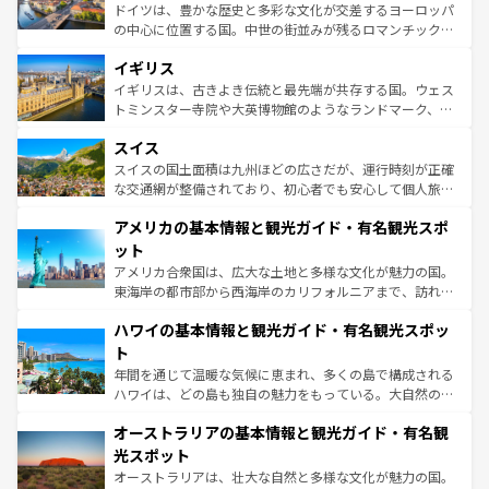
ンテンツ一覧
を参照してほしい。
から魅了する。また、フランスは美食の国としても知ら
ドイツは、豊かな歴史と多彩な文化が交差するヨーロッパ
れ、フランス料理はユネスコ無形文化遺産にも登録されて
の中心に位置する国。中世の街並みが残るロマンチック街
いる。シャンパンの発祥地であるランス、プロヴァンスの
道から、未来を先取りするようなモダンな都市まで多様な
香り高いラベンダー畑など、多彩な楽しみ方が可能だ。さ
イギリス
顔を持つこの国は、どこを歩いても飽きることがない。ベ
らに、パリ以外の地域にも魅力が溢れており、どの街角に
ルリンの文化的活気、バイエルン州のアルプスの絶景、そ
イギリスは、古きよき伝統と最先端が共存する国。ウェス
も豊かな歴史と文化が息づいている。パリ以外の個性あふ
してライン川沿いのワイン畑といった風景は必見。ビール
トミンスター寺院や大英博物館のようなランドマーク、歴
れる地方に足を運ぶとそれぞれで全く異なる文化を体験で
とソーセージを味わいながら地元の人と過ごす楽しい時間
史ある大学都市、美しい丘陵地帯や牧歌的な風景など、エ
きるだろう。 なお、新着のフランス情報は
コンテンツ一覧
スイス
は、お酒好きな人にはぜひ体験してほしい。 なお、新着の
リアごとに異なる魅力がある。また、優雅なアフタヌーン
を参照してほしい。
ドイツ情報は
コンテンツ一覧
を参照してほしい。
ティー、ビール好きにはたまらない英国パブ、サッカー観
スイスの国土面積は九州ほどの広さだが、運行時刻が正確
戦など、本場だからこそできる体験も豊富。イギリスを旅
な交通網が整備されており、初心者でも安心して個人旅行
して楽しみつくそう。 なお、新着のイギリス情報は
コンテ
を楽しめる。日本同様に時刻表どおりの旅が可能だ。中世
アメリカの基本情報と観光ガイド・有名観光スポ
ンツ一覧
を参照してほしい。
の建物がそのまま残る町や、スイスならではのユニークな
博物館もあり、アルプス観光だけでなく町歩きも満喫する
ット
ことができる。国民の所得が高いため物価も高いが、旅行
アメリカ合衆国は、広大な土地と多様な文化が魅力の国。
者向けの交通パス提供のサービスもあり、うまく活用すれ
東海岸の都市部から西海岸のカリフォルニアまで、訪れる
ば市内交通費無料で観光を楽しむこともできる。 なお、新
場所ごとに異なる風景と体験が待っている。ニューヨーク
着のスイス情報は
コンテンツ一覧
を参照してほしい。
ハワイの基本情報と観光ガイド・有名観光スポッ
のような巨大都市は、観光、ショッピング、エンターテイ
ンメントが詰まった刺激的なスポットだ。一方、アメリカ
ト
西部には大自然が広がり、グランドキャニオンやイエロー
年間を通じて温暖な気候に恵まれ、多くの島で構成される
ストーン国立公園といった絶景が堪能できる。さらに、南
ハワイは、どの島も独自の魅力をもっている。大自然の神
部のニューオーリンズでは、音楽と美食が融合した独特の
秘を感じたいなら、火山が生み出した壮大な景観を誇るハ
文化が魅力。旅行者はアメリカの各地域で異なる魅力を楽
オーストラリアの基本情報と観光ガイド・有名観
ワイ島は見逃せない。また、定番の観光地といえばオアフ
しみながら、その多様性と豊かな歴史を感じることができ
島だが、静かな自然を求めるならマウイ島やカウアイ島が
光スポット
るだろう。車でのロードトリップや列車の旅も、アメリカ
おすすめ。エメラルドグリーンに輝く海をはじめ、豊かな
オーストラリアは、壮大な自然と多様な文化が魅力の国。
ならではの贅沢な旅のスタイルだ。 なお、新着のアメリカ