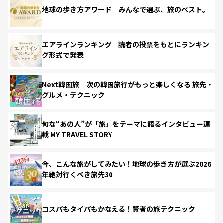
地球の歩き方アワード みんなで選ぶ、旅のベスト。
エアラインランキング 読者の投票をもとにランキン
グ形式で発表
Next韓国旅 次の韓国旅行がもっと楽しくなる 旅先・
グルメ・テクニック
旬な“あの人”が「旅」をテーマに語るインタビュー連
載 MY TRAVEL STORY
今、こんな旅がしてみたい！地球の歩き方が選ぶ2026
年絶対行くべき旅先30
コスパもタイパもかなえる！賢者の旅テクニック