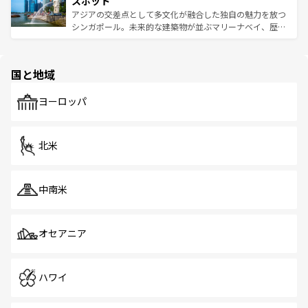
スポット
た文化、そして多様な観光資源が、訪れる旅人を魅了し続
うな絶景から文化的な体験まで、香港を存分に楽しみ尽く
アジアの交差点として多文化が融合した独自の魅力を放つ
ける。 なお、新着のタイ情報は
コンテンツ一覧
を参照して
そう。 なお、新着の香港情報は
コンテンツ一覧
を参照して
シンガポール。未来的な建築物が並ぶマリーナベイ、歴史
ほしい。
ほしい。
と伝統を感じられるエスニックタウン、多数の緑豊かな公
園や自然保護区など、自然が調和した近代的な景観と文化
の多様性あふれるカラフルな町は、どこを歩いても新しい
国と地域
発見がある。さらに、治安のよさや充実した公共交通機関
も、旅行者にとっては魅力的なポイント。グルメも豊富
で、ホーカーズは地元の風情を楽しめる外せないスポット
ヨーロッパ
だ。訪れる人を飽きさせないシンガポールで、多様な魅力
を体感しよう。 なお、新着のシンガポール情報は
コンテン
ツ一覧
を参照してほしい。
北米
中南米
オセアニア
ハワイ