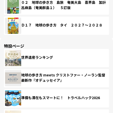
０２ 地球の歩き方 島旅 奄美大島 喜界島 加計
呂麻島（奄美群島１） ５訂版
Ｄ１７ 地球の歩き方 タイ ２０２７～２０２８
特設ページ
世界遺産ランキング
地球の歩き方 meets クリストファー・ノーラン監督
最新作『オデュッセイア』
準備も滞在もスマートに！ トラベルハック2026