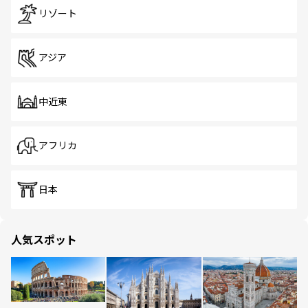
リゾート
アジア
中近東
アフリカ
日本
人気スポット