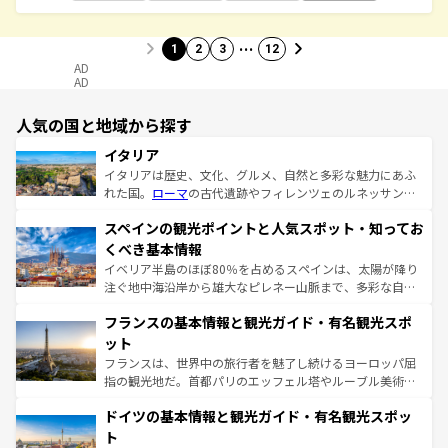
…
1
2
3
12
AD
AD
人気の国と地域から探す
イタリア
イタリアは歴史、文化、グルメ、自然と多彩な魅力にあふ
れた国。
ローマ
の古代遺跡やフィレンツェのルネッサンス
美術、ヴェネツィアの運河など、歴史あるスポットはもち
スペインの観光ポイントと人気スポット・知ってお
ろん、トスカーナの美しい田園風景やアマルフィ海岸の絶
景など、自然景観も見逃せない。観光の合間には、本場の
くべき基本情報
ピザやパスタなど、絶品のイタリア料理を堪能することも
イベリア半島のほぼ80％を占めるスペインは、太陽が降り
できる。朝目覚めてから夜眠るまで、すべての瞬間を楽し
注ぐ地中海沿岸から雄大なピレネー山脈まで、多彩な自然
ませてくれるイタリアで、忘れられない旅をしてみよう！
と文化が詰まったヨーロッパ屈指の旅行先だ。多様な地域
なお、新着のイタリア情報は
コンテンツ一覧
を参照してほ
フランスの基本情報と観光ガイド・有名観光スポ
文化が根付くこの国では、情熱的なフラメンコ、熱気あふ
しい。
れる闘牛、そして美味しいタパスが生活の一部となってい
ット
る。首都マドリードの洗練された雰囲気や、バルセロナの
フランスは、世界中の旅行者を魅了し続けるヨーロッパ屈
アートに溢れた街角から、地方では古代ローマ遺跡や中世
指の観光地だ。首都パリのエッフェル塔やルーブル美術館
の城塞都市、穏やかなビーチリゾートまで多彩な表情を見
といった象徴的なスポットから、田舎町の古風な美しさま
せる。地方によって風土や気候が異なるスペインはその個
ドイツの基本情報と観光ガイド・有名観光スポッ
で、幅広い魅力が詰まっている。華麗な宮殿、歴史的な大
性で訪れる人を魅了する。 なお、新着のスペイン情報は
コ
聖堂、美しいビーチ、そして豊かな自然が、訪れる者を心
ト