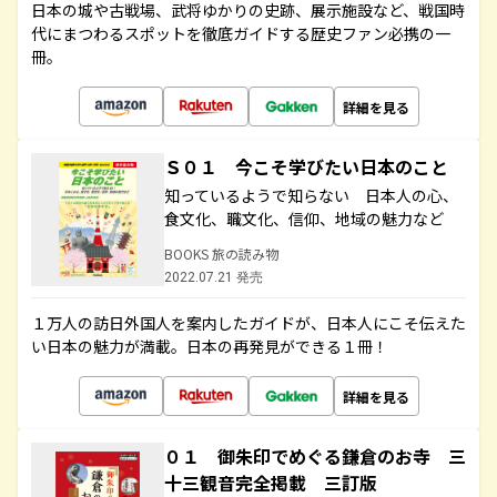
日本の城や古戦場、武将ゆかりの史跡、展示施設など、戦国時
代にまつわるスポットを徹底ガイドする歴史ファン必携の一
冊。
詳細を見る
Ｓ０１ 今こそ学びたい日本のこと
知っているようで知らない 日本人の心、
食文化、職文化、信仰、地域の魅力など
BOOKS 旅の読み物
2022.07.21 発売
１万人の訪日外国人を案内したガイドが、日本人にこそ伝えた
い日本の魅力が満載。日本の再発見ができる１冊！
詳細を見る
０１ 御朱印でめぐる鎌倉のお寺 三
十三観音完全掲載 三訂版