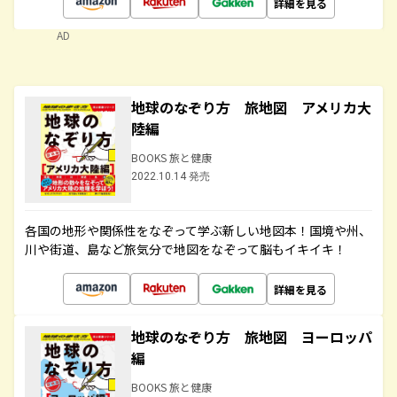
詳細を見る
AD
地球のなぞり方 旅地図 アメリカ大
陸編
BOOKS 旅と健康
2022.10.14 発売
各国の地形や関係性をなぞって学ぶ新しい地図本！国境や州、
川や街道、島など旅気分で地図をなぞって脳もイキイキ！
詳細を見る
地球のなぞり方 旅地図 ヨーロッパ
編
BOOKS 旅と健康