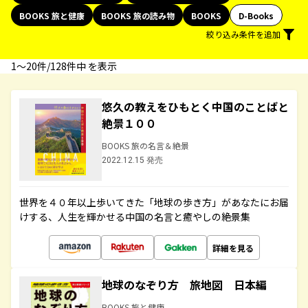
BOOKS 旅と健康
BOOKS 旅の読み物
BOOKS
D-Books
絞り込み条件を追加
1〜20件/128件中 を表示
悠久の教えをひもとく中国のことばと
絶景１００
BOOKS 旅の名言＆絶景
2022.12.15 発売
世界を４０年以上歩いてきた「地球の歩き方」があなたにお届
けする、人生を輝かせる中国の名言と癒やしの絶景集
詳細を見る
地球のなぞり方 旅地図 日本編
BOOKS 旅と健康