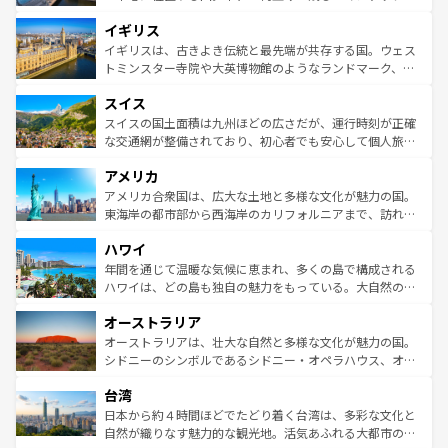
れ、フランス料理はユネスコ無形文化遺産にも登録されて
道から、未来を先取りするようなモダンな都市まで多様な
イギリス
いる。シャンパンの発祥地であるランス、プロヴァンスの
顔を持つこの国は、どこを歩いても飽きることがない。ベ
香り高いラベンダー畑など、多彩な楽しみ方が可能だ。さ
ルリンの文化的活気、バイエルン州のアルプスの絶景、そ
イギリスは、古きよき伝統と最先端が共存する国。ウェス
らに、パリ以外の地域にも魅力が溢れており、どの街角に
してライン川沿いのワイン畑といった風景は必見。ビール
トミンスター寺院や大英博物館のようなランドマーク、歴
も豊かな歴史と文化が息づいている。パリ以外の個性あふ
とソーセージを味わいながら地元の人と過ごす楽しい時間
史ある大学都市、美しい丘陵地帯や牧歌的な風景など、エ
れる地方に足を運ぶとそれぞれで全く異なる文化を体験で
スイス
は、お酒好きな人にはぜひ体験してほしい。 なお、新着の
リアごとに異なる魅力がある。また、優雅なアフタヌーン
きるだろう。 なお、新着のフランス情報は
コンテンツ一覧
ドイツ情報は
コンテンツ一覧
を参照してほしい。
ティー、ビール好きにはたまらない英国パブ、サッカー観
スイスの国土面積は九州ほどの広さだが、運行時刻が正確
を参照してほしい。
戦など、本場だからこそできる体験も豊富。イギリスを旅
な交通網が整備されており、初心者でも安心して個人旅行
して楽しみつくそう。 なお、新着のイギリス情報は
コンテ
を楽しめる。日本同様に時刻表どおりの旅が可能だ。中世
アメリカ
ンツ一覧
を参照してほしい。
の建物がそのまま残る町や、スイスならではのユニークな
博物館もあり、アルプス観光だけでなく町歩きも満喫する
アメリカ合衆国は、広大な土地と多様な文化が魅力の国。
ことができる。国民の所得が高いため物価も高いが、旅行
東海岸の都市部から西海岸のカリフォルニアまで、訪れる
者向けの交通パス提供のサービスもあり、うまく活用すれ
場所ごとに異なる風景と体験が待っている。ニューヨーク
ハワイ
ば市内交通費無料で観光を楽しむこともできる。 なお、新
のような巨大都市は、観光、ショッピング、エンターテイ
着のスイス情報は
コンテンツ一覧
を参照してほしい。
ンメントが詰まった刺激的なスポットだ。一方、アメリカ
年間を通じて温暖な気候に恵まれ、多くの島で構成される
西部には大自然が広がり、グランドキャニオンやイエロー
ハワイは、どの島も独自の魅力をもっている。大自然の神
ストーン国立公園といった絶景が堪能できる。さらに、南
秘を感じたいなら、火山が生み出した壮大な景観を誇るハ
オーストラリア
部のニューオーリンズでは、音楽と美食が融合した独特の
ワイ島は見逃せない。また、定番の観光地といえばオアフ
文化が魅力。旅行者はアメリカの各地域で異なる魅力を楽
島だが、静かな自然を求めるならマウイ島やカウアイ島が
オーストラリアは、壮大な自然と多様な文化が魅力の国。
しみながら、その多様性と豊かな歴史を感じることができ
おすすめ。エメラルドグリーンに輝く海をはじめ、豊かな
シドニーのシンボルであるシドニー・オペラハウス、オー
るだろう。車でのロードトリップや列車の旅も、アメリカ
文化や歴史が息づいている。「アロハスピリット」と呼ば
ストラリア東海岸北部に広がる大サンゴ礁地帯グレートバ
ならではの贅沢な旅のスタイルだ。 なお、新着のアメリカ
台湾
れるおもてなしの心で訪れる人々を迎えてくれるハワイの
リアリーフや大陸中央部にそびえるウルル（エアーズロッ
情報は
コンテンツ一覧
を参照してほしい。
人々、おいしいローカルフードやハワイアンミュージッ
ク）、タスマニアの美しい原生林やケアンズの熱帯雨林な
日本から約４時間ほどでたどり着く台湾は、多彩な文化と
ク、伝統的なフラダンスなど、すべてがハワイの魅力を彩
ど、見どころがたくさん。また、カフェやワイン、オージ
自然が織りなす魅力的な観光地。活気あふれる大都市の台