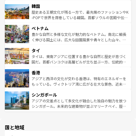
っている。訪れるたびに新しい発見と感動が待っているハ
ービーフなどの食文化も豊かで、美味しいものであふれて
北やノスタルジックな町並みが人気な九份（ジォウフェ
ワイを、存分に味わってほしい。 なお、新着のハワイ情報
韓国
いる。アクティビティも充実しており、サーフィンやダイ
ン）、静ひつな山岳地帯である台湾東部など、都市の喧騒
は
コンテンツ一覧
を参照してほしい。
ビング、ハイキングなど、アウトドア好きにはたまらな
と山間の静けさが共存しており、訪れる人に新しい発見と
歴史ある王朝文化が残る一方で、最先端のファッションやK
い。オーストラリアの多彩な魅力を存分に味わいつくそ
驚きをもたらしてくれる。また、奥深い台湾の食文化も魅
-POPで世界を席巻している韓国。首都ソウルの宮殿や伝統
う。 なお、新着のオーストラリア情報は
コンテンツ一覧
を
力で、夜市などの屋台グルメから高級料理、ヘルシーで美
家屋が並ぶエリアでは韓国の歴史と文化に浸ることがで
参照してほしい。
ベトナム
容にもいいと評判のスイーツなど、バラエティ豊かな料理
き、地方に足を延ばせば四季折々の自然美を楽しむことが
が味わえる。 なお、新着の台湾情報は
コンテンツ一覧
を参
できる。そして、キムチや焼肉、絶品のストリートフード
豊かな自然と多様な文化が魅力的なベトナム。南北に細長
照してほしい。
まで、さまざまな韓国料理が待っている。夜には、韓国な
く伸びる国土には、広大な田園風景や青々とした山々、世
らではのナイトライフも堪能できる。あたたかいホスピタ
界遺産に登録された壮大な自然景観が点在し、都市部では
タイ
リティに包まれながら、韓国の多彩な魅力を心ゆくまで味
急速な発展と共に伝統が息づく。ハノイの古い町並みやホ
わってみてほしい。 なお、新着の韓国情報は
コンテンツ一
ーチミン市のフランス統治時代の建物も、独特の雰囲気を
タイは、東南アジアに位置する豊かな自然と歴史が息づく
覧
を参照してほしい。
醸し出している。また、バラエティの豊かさとおいしさで
国だ。首都バンコクは高層ビルが立ち並ぶ一方、伝統的な
世界中の食通を魅了してやまないベトナム料理も魅力のひ
寺院や市場がいたるところに点在し、古きよき文化と現代
香港
とつ。フォーやバインミー、ベトナムコーヒーなどは、ぜ
の活気が交差している。北部ではチェンマイなどの山岳地
ひ現地で味わいたい。どの地域を訪れてもあたたかい人々
帯で自然と触れ合い、南部ではプーケットやクラビの美し
アジアと西洋の文化が交わる香港は、特有のエネルギーを
が旅行者を迎えてくれるので、きっと忘れられない旅にな
いビーチでリゾート気分を楽しむことができる。タイ料理
もっている。ヴィクトリア湾に広がる壮大な景色、近未来
るはずだ。 なお、新着のベトナム情報は
コンテンツ一覧
を
は世界的に有名で、屋台から高級レストランまで味覚を刺
的なアートスポット、そして歴史と現代が融合した町並
参照してほしい。
シンガポール
激する。気候は一年中温暖で、どの季節にも異なる楽しみ
み、どこを訪れても感動するはず。観光スポットが密集し
が待っている。親しみやすいタイの人々、仏教を中心とし
ており、効率よく見どころを回れるのも魅力。息をのむよ
アジアの交差点として多文化が融合した独自の魅力を放つ
た文化、そして多様な観光資源が、訪れる旅人を魅了し続
うな絶景から文化的な体験まで、香港を存分に楽しみ尽く
シンガポール。未来的な建築物が並ぶマリーナベイ、歴史
ける。 なお、新着のタイ情報は
コンテンツ一覧
を参照して
そう。 なお、新着の香港情報は
コンテンツ一覧
を参照して
と伝統を感じられるエスニックタウン、多数の緑豊かな公
ほしい。
ほしい。
園や自然保護区など、自然が調和した近代的な景観と文化
の多様性あふれるカラフルな町は、どこを歩いても新しい
国と地域
発見がある。さらに、治安のよさや充実した公共交通機関
も、旅行者にとっては魅力的なポイント。グルメも豊富