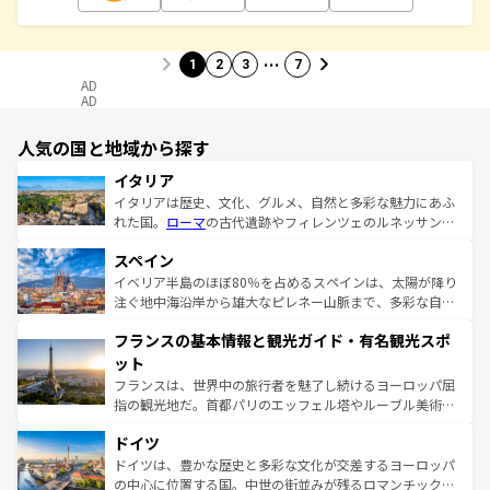
…
1
2
3
7
AD
AD
人気の国と地域から探す
イタリア
イタリアは歴史、文化、グルメ、自然と多彩な魅力にあふ
れた国。
ローマ
の古代遺跡やフィレンツェのルネッサンス
美術、ヴェネツィアの運河など、歴史あるスポットはもち
スペイン
ろん、トスカーナの美しい田園風景やアマルフィ海岸の絶
景など、自然景観も見逃せない。観光の合間には、本場の
イベリア半島のほぼ80％を占めるスペインは、太陽が降り
ピザやパスタなど、絶品のイタリア料理を堪能することも
注ぐ地中海沿岸から雄大なピレネー山脈まで、多彩な自然
できる。朝目覚めてから夜眠るまで、すべての瞬間を楽し
と文化が詰まったヨーロッパ屈指の旅行先だ。多様な地域
フランスの基本情報と観光ガイド・有名観光スポ
ませてくれるイタリアで、忘れられない旅をしてみよう！
文化が根付くこの国では、情熱的なフラメンコ、熱気あふ
なお、新着のイタリア情報は
コンテンツ一覧
を参照してほ
れる闘牛、そして美味しいタパスが生活の一部となってい
ット
しい。
る。首都マドリードの洗練された雰囲気や、バルセロナの
フランスは、世界中の旅行者を魅了し続けるヨーロッパ屈
アートに溢れた街角から、地方では古代ローマ遺跡や中世
指の観光地だ。首都パリのエッフェル塔やルーブル美術館
の城塞都市、穏やかなビーチリゾートまで多彩な表情を見
といった象徴的なスポットから、田舎町の古風な美しさま
せる。地方によって風土や気候が異なるスペインはその個
ドイツ
で、幅広い魅力が詰まっている。華麗な宮殿、歴史的な大
性で訪れる人を魅了する。 なお、新着のスペイン情報は
コ
聖堂、美しいビーチ、そして豊かな自然が、訪れる者を心
ドイツは、豊かな歴史と多彩な文化が交差するヨーロッパ
ンテンツ一覧
を参照してほしい。
から魅了する。また、フランスは美食の国としても知ら
の中心に位置する国。中世の街並みが残るロマンチック街