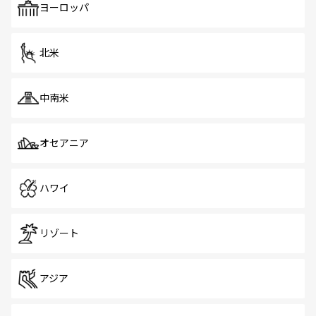
で、ホーカーズは地元の風情を楽しめる外せないスポット
ヨーロッパ
だ。訪れる人を飽きさせないシンガポールで、多様な魅力
を体感しよう。 なお、新着のシンガポール情報は
コンテン
ツ一覧
を参照してほしい。
北米
中南米
オセアニア
ハワイ
リゾート
アジア