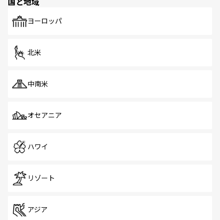
国と地域
発見がある。さらに、治安のよさや充実した公共交通機関
も、旅行者にとっては魅力的なポイント。グルメも豊富
で、ホーカーズは地元の風情を楽しめる外せないスポット
ヨーロッパ
だ。訪れる人を飽きさせないシンガポールで、多様な魅力
を体感しよう。 なお、新着のシンガポール情報は
コンテン
ツ一覧
を参照してほしい。
北米
中南米
オセアニア
ハワイ
リゾート
アジア