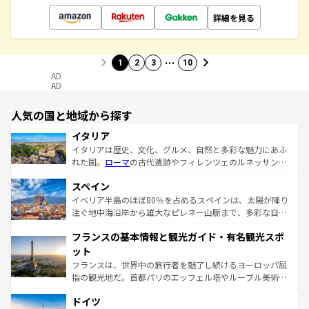
詳細を見る
…
1
2
3
10
AD
AD
人気の国と地域から探す
イタリア
イタリアは歴史、文化、グルメ、自然と多彩な魅力にあふ
れた国。
ローマ
の古代遺跡やフィレンツェのルネッサンス
美術、ヴェネツィアの運河など、歴史あるスポットはもち
スペイン
ろん、トスカーナの美しい田園風景やアマルフィ海岸の絶
景など、自然景観も見逃せない。観光の合間には、本場の
イベリア半島のほぼ80％を占めるスペインは、太陽が降り
ピザやパスタなど、絶品のイタリア料理を堪能することも
注ぐ地中海沿岸から雄大なピレネー山脈まで、多彩な自然
できる。朝目覚めてから夜眠るまで、すべての瞬間を楽し
と文化が詰まったヨーロッパ屈指の旅行先だ。多様な地域
フランスの基本情報と観光ガイド・有名観光スポ
ませてくれるイタリアで、忘れられない旅をしてみよう！
文化が根付くこの国では、情熱的なフラメンコ、熱気あふ
なお、新着のイタリア情報は
コンテンツ一覧
を参照してほ
れる闘牛、そして美味しいタパスが生活の一部となってい
ット
しい。
る。首都マドリードの洗練された雰囲気や、バルセロナの
フランスは、世界中の旅行者を魅了し続けるヨーロッパ屈
アートに溢れた街角から、地方では古代ローマ遺跡や中世
指の観光地だ。首都パリのエッフェル塔やルーブル美術館
の城塞都市、穏やかなビーチリゾートまで多彩な表情を見
といった象徴的なスポットから、田舎町の古風な美しさま
せる。地方によって風土や気候が異なるスペインはその個
ドイツ
で、幅広い魅力が詰まっている。華麗な宮殿、歴史的な大