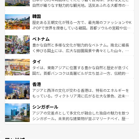
ク、伝統的なフラダンスなど、すべてがハワイの魅力を彩
ど、見どころがたくさん。また、カフェやワイン、オージ
自然が織りなす魅力的な観光地。活気あふれる大都市の台
っている。訪れるたびに新しい発見と感動が待っているハ
ービーフなどの食文化も豊かで、美味しいものであふれて
北やノスタルジックな町並みが人気な九份（ジォウフェ
ワイを、存分に味わってほしい。 なお、新着のハワイ情報
韓国
いる。アクティビティも充実しており、サーフィンやダイ
ン）、静ひつな山岳地帯である台湾東部など、都市の喧騒
は
コンテンツ一覧
を参照してほしい。
ビング、ハイキングなど、アウトドア好きにはたまらな
と山間の静けさが共存しており、訪れる人に新しい発見と
歴史ある王朝文化が残る一方で、最先端のファッションやK
い。オーストラリアの多彩な魅力を存分に味わいつくそ
驚きをもたらしてくれる。また、奥深い台湾の食文化も魅
-POPで世界を席巻している韓国。首都ソウルの宮殿や伝統
う。 なお、新着のオーストラリア情報は
コンテンツ一覧
を
力で、夜市などの屋台グルメから高級料理、ヘルシーで美
家屋が並ぶエリアでは韓国の歴史と文化に浸ることがで
参照してほしい。
ベトナム
容にもいいと評判のスイーツなど、バラエティ豊かな料理
き、地方に足を延ばせば四季折々の自然美を楽しむことが
が味わえる。 なお、新着の台湾情報は
コンテンツ一覧
を参
できる。そして、キムチや焼肉、絶品のストリートフード
豊かな自然と多様な文化が魅力的なベトナム。南北に細長
照してほしい。
まで、さまざまな韓国料理が待っている。夜には、韓国な
く伸びる国土には、広大な田園風景や青々とした山々、世
らではのナイトライフも堪能できる。あたたかいホスピタ
界遺産に登録された壮大な自然景観が点在し、都市部では
タイ
リティに包まれながら、韓国の多彩な魅力を心ゆくまで味
急速な発展と共に伝統が息づく。ハノイの古い町並みやホ
わってみてほしい。 なお、新着の韓国情報は
コンテンツ一
ーチミン市のフランス統治時代の建物も、独特の雰囲気を
タイは、東南アジアに位置する豊かな自然と歴史が息づく
覧
を参照してほしい。
醸し出している。また、バラエティの豊かさとおいしさで
国だ。首都バンコクは高層ビルが立ち並ぶ一方、伝統的な
世界中の食通を魅了してやまないベトナム料理も魅力のひ
寺院や市場がいたるところに点在し、古きよき文化と現代
香港
とつ。フォーやバインミー、ベトナムコーヒーなどは、ぜ
の活気が交差している。北部ではチェンマイなどの山岳地
ひ現地で味わいたい。どの地域を訪れてもあたたかい人々
帯で自然と触れ合い、南部ではプーケットやクラビの美し
アジアと西洋の文化が交わる香港は、特有のエネルギーを
が旅行者を迎えてくれるので、きっと忘れられない旅にな
いビーチでリゾート気分を楽しむことができる。タイ料理
もっている。ヴィクトリア湾に広がる壮大な景色、近未来
るはずだ。 なお、新着のベトナム情報は
コンテンツ一覧
を
は世界的に有名で、屋台から高級レストランまで味覚を刺
的なアートスポット、そして歴史と現代が融合した町並
参照してほしい。
シンガポール
激する。気候は一年中温暖で、どの季節にも異なる楽しみ
み、どこを訪れても感動するはず。観光スポットが密集し
が待っている。親しみやすいタイの人々、仏教を中心とし
ており、効率よく見どころを回れるのも魅力。息をのむよ
アジアの交差点として多文化が融合した独自の魅力を放つ
た文化、そして多様な観光資源が、訪れる旅人を魅了し続
うな絶景から文化的な体験まで、香港を存分に楽しみ尽く
シンガポール。未来的な建築物が並ぶマリーナベイ、歴史
ける。 なお、新着のタイ情報は
コンテンツ一覧
を参照して
そう。 なお、新着の香港情報は
コンテンツ一覧
を参照して
と伝統を感じられるエスニックタウン、多数の緑豊かな公
ほしい。
ほしい。
園や自然保護区など、自然が調和した近代的な景観と文化
の多様性あふれるカラフルな町は、どこを歩いても新しい