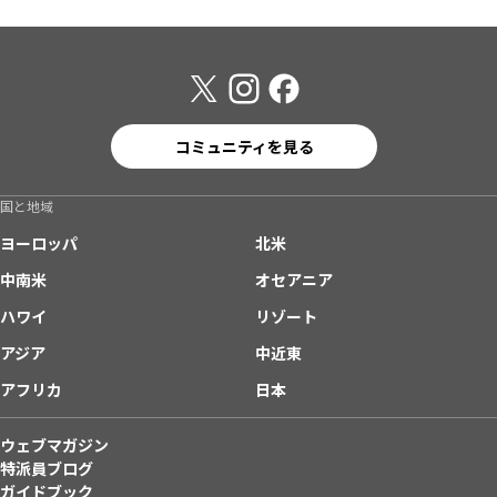
コミュニティを見る
国と地域
ヨーロッパ
北米
中南米
オセアニア
ハワイ
リゾート
アジア
中近東
アフリカ
日本
ウェブマガジン
特派員ブログ
ガイドブック