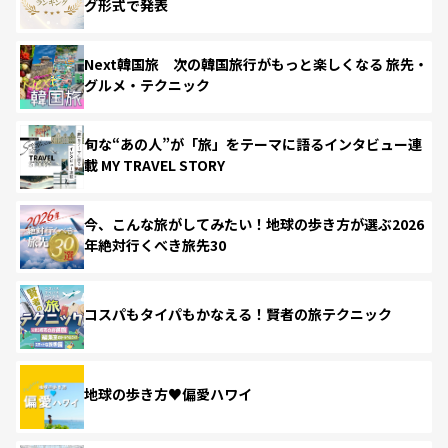
グ形式で発表
Next韓国旅 次の韓国旅行がもっと楽しくなる 旅先・
グルメ・テクニック
旬な“あの人”が「旅」をテーマに語るインタビュー連
載 MY TRAVEL STORY
今、こんな旅がしてみたい！地球の歩き方が選ぶ2026
年絶対行くべき旅先30
コスパもタイパもかなえる！賢者の旅テクニック
地球の歩き方♥偏愛ハワイ