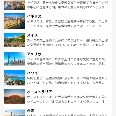
性で訪れる人を魅了する。 なお、新着のスペイン情報は
コ
聖堂、美しいビーチ、そして豊かな自然が、訪れる者を心
ドイツは、豊かな歴史と多彩な文化が交差するヨーロッパ
ンテンツ一覧
を参照してほしい。
から魅了する。また、フランスは美食の国としても知ら
の中心に位置する国。中世の街並みが残るロマンチック街
れ、フランス料理はユネスコ無形文化遺産にも登録されて
道から、未来を先取りするようなモダンな都市まで多様な
イギリス
いる。シャンパンの発祥地であるランス、プロヴァンスの
顔を持つこの国は、どこを歩いても飽きることがない。ベ
香り高いラベンダー畑など、多彩な楽しみ方が可能だ。さ
ルリンの文化的活気、バイエルン州のアルプスの絶景、そ
イギリスは、古きよき伝統と最先端が共存する国。ウェス
らに、パリ以外の地域にも魅力が溢れており、どの街角に
してライン川沿いのワイン畑といった風景は必見。ビール
トミンスター寺院や大英博物館のようなランドマーク、歴
も豊かな歴史と文化が息づいている。パリ以外の個性あふ
とソーセージを味わいながら地元の人と過ごす楽しい時間
史ある大学都市、美しい丘陵地帯や牧歌的な風景など、エ
れる地方に足を運ぶとそれぞれで全く異なる文化を体験で
スイス
は、お酒好きな人にはぜひ体験してほしい。 なお、新着の
リアごとに異なる魅力がある。また、優雅なアフタヌーン
きるだろう。 なお、新着のフランス情報は
コンテンツ一覧
ドイツ情報は
コンテンツ一覧
を参照してほしい。
ティー、ビール好きにはたまらない英国パブ、サッカー観
スイスの国土面積は九州ほどの広さだが、運行時刻が正確
を参照してほしい。
戦など、本場だからこそできる体験も豊富。イギリスを旅
な交通網が整備されており、初心者でも安心して個人旅行
して楽しみつくそう。 なお、新着のイギリス情報は
コンテ
を楽しめる。日本同様に時刻表どおりの旅が可能だ。中世
アメリカ
ンツ一覧
を参照してほしい。
の建物がそのまま残る町や、スイスならではのユニークな
博物館もあり、アルプス観光だけでなく町歩きも満喫する
アメリカ合衆国は、広大な土地と多様な文化が魅力の国。
ことができる。国民の所得が高いため物価も高いが、旅行
東海岸の都市部から西海岸のカリフォルニアまで、訪れる
者向けの交通パス提供のサービスもあり、うまく活用すれ
場所ごとに異なる風景と体験が待っている。ニューヨーク
ハワイ
ば市内交通費無料で観光を楽しむこともできる。 なお、新
のような巨大都市は、観光、ショッピング、エンターテイ
着のスイス情報は
コンテンツ一覧
を参照してほしい。
ンメントが詰まった刺激的なスポットだ。一方、アメリカ
年間を通じて温暖な気候に恵まれ、多くの島で構成される
西部には大自然が広がり、グランドキャニオンやイエロー
ハワイは、どの島も独自の魅力をもっている。大自然の神
ストーン国立公園といった絶景が堪能できる。さらに、南
秘を感じたいなら、火山が生み出した壮大な景観を誇るハ
オーストラリア
部のニューオーリンズでは、音楽と美食が融合した独特の
ワイ島は見逃せない。また、定番の観光地といえばオアフ
文化が魅力。旅行者はアメリカの各地域で異なる魅力を楽
島だが、静かな自然を求めるならマウイ島やカウアイ島が
オーストラリアは、壮大な自然と多様な文化が魅力の国。
しみながら、その多様性と豊かな歴史を感じることができ
おすすめ。エメラルドグリーンに輝く海をはじめ、豊かな
シドニーのシンボルであるシドニー・オペラハウス、オー
るだろう。車でのロードトリップや列車の旅も、アメリカ
文化や歴史が息づいている。「アロハスピリット」と呼ば
ストラリア東海岸北部に広がる大サンゴ礁地帯グレートバ
ならではの贅沢な旅のスタイルだ。 なお、新着のアメリカ
台湾
れるおもてなしの心で訪れる人々を迎えてくれるハワイの
リアリーフや大陸中央部にそびえるウルル（エアーズロッ
情報は
コンテンツ一覧
を参照してほしい。
人々、おいしいローカルフードやハワイアンミュージッ
ク）、タスマニアの美しい原生林やケアンズの熱帯雨林な
日本から約４時間ほどでたどり着く台湾は、多彩な文化と