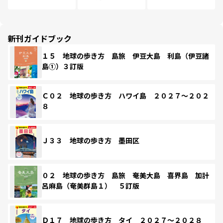
新刊ガイドブック
１５ 地球の歩き方 島旅 伊豆大島 利島（伊豆諸
島①）３訂版
Ｃ０２ 地球の歩き方 ハワイ島 ２０２７～２０２
８
Ｊ３３ 地球の歩き方 墨田区
０２ 地球の歩き方 島旅 奄美大島 喜界島 加計
呂麻島（奄美群島１） ５訂版
Ｄ１７ 地球の歩き方 タイ ２０２７～２０２８