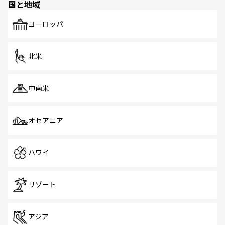
国と地域
発見がある。さらに、治安のよさや充実した公共交通機関
も、旅行者にとっては魅力的なポイント。グルメも豊富
で、ホーカーズは地元の風情を楽しめる外せないスポット
ヨーロッパ
だ。訪れる人を飽きさせないシンガポールで、多様な魅力
を体感しよう。 なお、新着のシンガポール情報は
コンテン
ツ一覧
を参照してほしい。
北米
中南米
オセアニア
ハワイ
リゾート
アジア