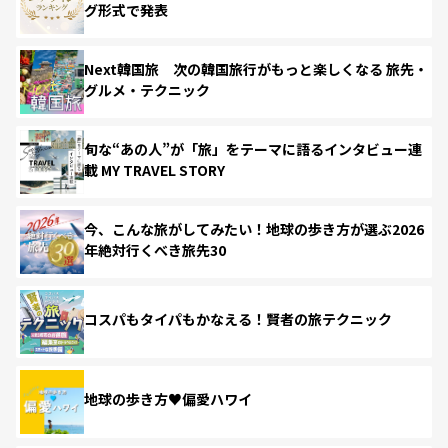
グ形式で発表
Next韓国旅 次の韓国旅行がもっと楽しくなる 旅先・
グルメ・テクニック
旬な“あの人”が「旅」をテーマに語るインタビュー連
載 MY TRAVEL STORY
今、こんな旅がしてみたい！地球の歩き方が選ぶ2026
年絶対行くべき旅先30
コスパもタイパもかなえる！賢者の旅テクニック
地球の歩き方♥偏愛ハワイ