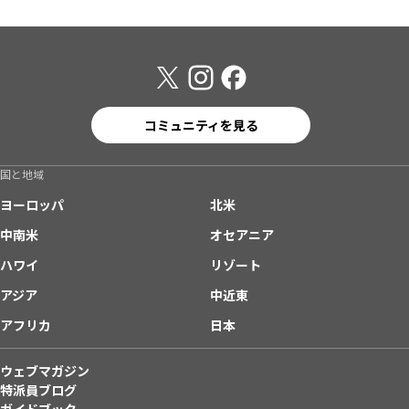
コミュニティを見る
国と地域
ヨーロッパ
北米
中南米
オセアニア
ハワイ
リゾート
アジア
中近東
アフリカ
日本
ウェブマガジン
特派員ブログ
ガイドブック