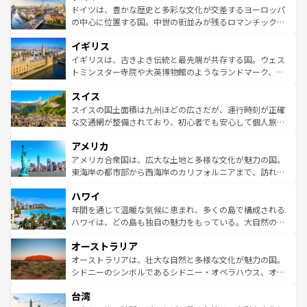
性で訪れる人を魅了する。 なお、新着のスペイン情報は
コ
聖堂、美しいビーチ、そして豊かな自然が、訪れる者を心
ドイツは、豊かな歴史と多彩な文化が交差するヨーロッパ
ンテンツ一覧
を参照してほしい。
から魅了する。また、フランスは美食の国としても知ら
の中心に位置する国。中世の街並みが残るロマンチック街
れ、フランス料理はユネスコ無形文化遺産にも登録されて
道から、未来を先取りするようなモダンな都市まで多様な
イギリス
いる。シャンパンの発祥地であるランス、プロヴァンスの
顔を持つこの国は、どこを歩いても飽きることがない。ベ
香り高いラベンダー畑など、多彩な楽しみ方が可能だ。さ
ルリンの文化的活気、バイエルン州のアルプスの絶景、そ
イギリスは、古きよき伝統と最先端が共存する国。ウェス
らに、パリ以外の地域にも魅力が溢れており、どの街角に
してライン川沿いのワイン畑といった風景は必見。ビール
トミンスター寺院や大英博物館のようなランドマーク、歴
も豊かな歴史と文化が息づいている。パリ以外の個性あふ
とソーセージを味わいながら地元の人と過ごす楽しい時間
史ある大学都市、美しい丘陵地帯や牧歌的な風景など、エ
れる地方に足を運ぶとそれぞれで全く異なる文化を体験で
スイス
は、お酒好きな人にはぜひ体験してほしい。 なお、新着の
リアごとに異なる魅力がある。また、優雅なアフタヌーン
きるだろう。 なお、新着のフランス情報は
コンテンツ一覧
ドイツ情報は
コンテンツ一覧
を参照してほしい。
ティー、ビール好きにはたまらない英国パブ、サッカー観
スイスの国土面積は九州ほどの広さだが、運行時刻が正確
を参照してほしい。
戦など、本場だからこそできる体験も豊富。イギリスを旅
な交通網が整備されており、初心者でも安心して個人旅行
して楽しみつくそう。 なお、新着のイギリス情報は
コンテ
を楽しめる。日本同様に時刻表どおりの旅が可能だ。中世
アメリカ
ンツ一覧
を参照してほしい。
の建物がそのまま残る町や、スイスならではのユニークな
博物館もあり、アルプス観光だけでなく町歩きも満喫する
アメリカ合衆国は、広大な土地と多様な文化が魅力の国。
ことができる。国民の所得が高いため物価も高いが、旅行
東海岸の都市部から西海岸のカリフォルニアまで、訪れる
者向けの交通パス提供のサービスもあり、うまく活用すれ
場所ごとに異なる風景と体験が待っている。ニューヨーク
ハワイ
ば市内交通費無料で観光を楽しむこともできる。 なお、新
のような巨大都市は、観光、ショッピング、エンターテイ
着のスイス情報は
コンテンツ一覧
を参照してほしい。
ンメントが詰まった刺激的なスポットだ。一方、アメリカ
年間を通じて温暖な気候に恵まれ、多くの島で構成される
西部には大自然が広がり、グランドキャニオンやイエロー
ハワイは、どの島も独自の魅力をもっている。大自然の神
ストーン国立公園といった絶景が堪能できる。さらに、南
秘を感じたいなら、火山が生み出した壮大な景観を誇るハ
オーストラリア
部のニューオーリンズでは、音楽と美食が融合した独特の
ワイ島は見逃せない。また、定番の観光地といえばオアフ
文化が魅力。旅行者はアメリカの各地域で異なる魅力を楽
島だが、静かな自然を求めるならマウイ島やカウアイ島が
オーストラリアは、壮大な自然と多様な文化が魅力の国。
しみながら、その多様性と豊かな歴史を感じることができ
おすすめ。エメラルドグリーンに輝く海をはじめ、豊かな
シドニーのシンボルであるシドニー・オペラハウス、オー
るだろう。車でのロードトリップや列車の旅も、アメリカ
文化や歴史が息づいている。「アロハスピリット」と呼ば
ストラリア東海岸北部に広がる大サンゴ礁地帯グレートバ
ならではの贅沢な旅のスタイルだ。 なお、新着のアメリカ
台湾
れるおもてなしの心で訪れる人々を迎えてくれるハワイの
リアリーフや大陸中央部にそびえるウルル（エアーズロッ