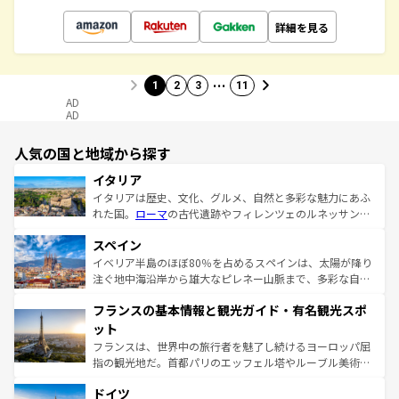
詳細を見る
…
1
2
3
11
AD
AD
人気の国と地域から探す
イタリア
イタリアは歴史、文化、グルメ、自然と多彩な魅力にあふ
れた国。
ローマ
の古代遺跡やフィレンツェのルネッサンス
美術、ヴェネツィアの運河など、歴史あるスポットはもち
スペイン
ろん、トスカーナの美しい田園風景やアマルフィ海岸の絶
景など、自然景観も見逃せない。観光の合間には、本場の
イベリア半島のほぼ80％を占めるスペインは、太陽が降り
ピザやパスタなど、絶品のイタリア料理を堪能することも
注ぐ地中海沿岸から雄大なピレネー山脈まで、多彩な自然
できる。朝目覚めてから夜眠るまで、すべての瞬間を楽し
と文化が詰まったヨーロッパ屈指の旅行先だ。多様な地域
フランスの基本情報と観光ガイド・有名観光スポ
ませてくれるイタリアで、忘れられない旅をしてみよう！
文化が根付くこの国では、情熱的なフラメンコ、熱気あふ
なお、新着のイタリア情報は
コンテンツ一覧
を参照してほ
れる闘牛、そして美味しいタパスが生活の一部となってい
ット
しい。
る。首都マドリードの洗練された雰囲気や、バルセロナの
フランスは、世界中の旅行者を魅了し続けるヨーロッパ屈
アートに溢れた街角から、地方では古代ローマ遺跡や中世
指の観光地だ。首都パリのエッフェル塔やルーブル美術館
の城塞都市、穏やかなビーチリゾートまで多彩な表情を見
といった象徴的なスポットから、田舎町の古風な美しさま
せる。地方によって風土や気候が異なるスペインはその個
ドイツ
で、幅広い魅力が詰まっている。華麗な宮殿、歴史的な大