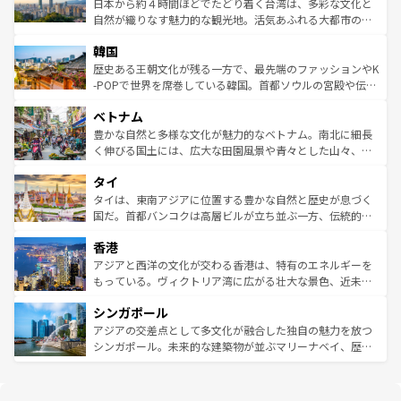
情報は
コンテンツ一覧
を参照してほしい。
人々、おいしいローカルフードやハワイアンミュージッ
ク）、タスマニアの美しい原生林やケアンズの熱帯雨林な
日本から約４時間ほどでたどり着く台湾は、多彩な文化と
ク、伝統的なフラダンスなど、すべてがハワイの魅力を彩
ど、見どころがたくさん。また、カフェやワイン、オージ
自然が織りなす魅力的な観光地。活気あふれる大都市の台
っている。訪れるたびに新しい発見と感動が待っているハ
ービーフなどの食文化も豊かで、美味しいものであふれて
北やノスタルジックな町並みが人気な九份（ジォウフェ
ワイを、存分に味わってほしい。 なお、新着のハワイ情報
韓国
いる。アクティビティも充実しており、サーフィンやダイ
ン）、静ひつな山岳地帯である台湾東部など、都市の喧騒
は
コンテンツ一覧
を参照してほしい。
ビング、ハイキングなど、アウトドア好きにはたまらな
と山間の静けさが共存しており、訪れる人に新しい発見と
歴史ある王朝文化が残る一方で、最先端のファッションやK
い。オーストラリアの多彩な魅力を存分に味わいつくそ
驚きをもたらしてくれる。また、奥深い台湾の食文化も魅
-POPで世界を席巻している韓国。首都ソウルの宮殿や伝統
う。 なお、新着のオーストラリア情報は
コンテンツ一覧
を
力で、夜市などの屋台グルメから高級料理、ヘルシーで美
家屋が並ぶエリアでは韓国の歴史と文化に浸ることがで
参照してほしい。
ベトナム
容にもいいと評判のスイーツなど、バラエティ豊かな料理
き、地方に足を延ばせば四季折々の自然美を楽しむことが
が味わえる。 なお、新着の台湾情報は
コンテンツ一覧
を参
できる。そして、キムチや焼肉、絶品のストリートフード
豊かな自然と多様な文化が魅力的なベトナム。南北に細長
照してほしい。
まで、さまざまな韓国料理が待っている。夜には、韓国な
く伸びる国土には、広大な田園風景や青々とした山々、世
らではのナイトライフも堪能できる。あたたかいホスピタ
界遺産に登録された壮大な自然景観が点在し、都市部では
タイ
リティに包まれながら、韓国の多彩な魅力を心ゆくまで味
急速な発展と共に伝統が息づく。ハノイの古い町並みやホ
わってみてほしい。 なお、新着の韓国情報は
コンテンツ一
ーチミン市のフランス統治時代の建物も、独特の雰囲気を
タイは、東南アジアに位置する豊かな自然と歴史が息づく
覧
を参照してほしい。
醸し出している。また、バラエティの豊かさとおいしさで
国だ。首都バンコクは高層ビルが立ち並ぶ一方、伝統的な
世界中の食通を魅了してやまないベトナム料理も魅力のひ
寺院や市場がいたるところに点在し、古きよき文化と現代
香港
とつ。フォーやバインミー、ベトナムコーヒーなどは、ぜ
の活気が交差している。北部ではチェンマイなどの山岳地
ひ現地で味わいたい。どの地域を訪れてもあたたかい人々
帯で自然と触れ合い、南部ではプーケットやクラビの美し
アジアと西洋の文化が交わる香港は、特有のエネルギーを
が旅行者を迎えてくれるので、きっと忘れられない旅にな
いビーチでリゾート気分を楽しむことができる。タイ料理
もっている。ヴィクトリア湾に広がる壮大な景色、近未来
るはずだ。 なお、新着のベトナム情報は
コンテンツ一覧
を
は世界的に有名で、屋台から高級レストランまで味覚を刺
的なアートスポット、そして歴史と現代が融合した町並
参照してほしい。
シンガポール
激する。気候は一年中温暖で、どの季節にも異なる楽しみ
み、どこを訪れても感動するはず。観光スポットが密集し
が待っている。親しみやすいタイの人々、仏教を中心とし
ており、効率よく見どころを回れるのも魅力。息をのむよ
アジアの交差点として多文化が融合した独自の魅力を放つ
た文化、そして多様な観光資源が、訪れる旅人を魅了し続
うな絶景から文化的な体験まで、香港を存分に楽しみ尽く
シンガポール。未来的な建築物が並ぶマリーナベイ、歴史
ける。 なお、新着のタイ情報は
コンテンツ一覧
を参照して
そう。 なお、新着の香港情報は
コンテンツ一覧
を参照して
と伝統を感じられるエスニックタウン、多数の緑豊かな公
ほしい。
ほしい。
園や自然保護区など、自然が調和した近代的な景観と文化
の多様性あふれるカラフルな町は、どこを歩いても新しい