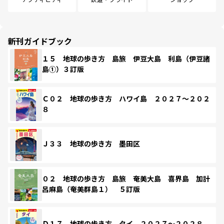
新刊ガイドブック
１５ 地球の歩き方 島旅 伊豆大島 利島（伊豆諸
島①）３訂版
Ｃ０２ 地球の歩き方 ハワイ島 ２０２７～２０２
８
Ｊ３３ 地球の歩き方 墨田区
０２ 地球の歩き方 島旅 奄美大島 喜界島 加計
呂麻島（奄美群島１） ５訂版
Ｄ１７ 地球の歩き方 タイ ２０２７～２０２８