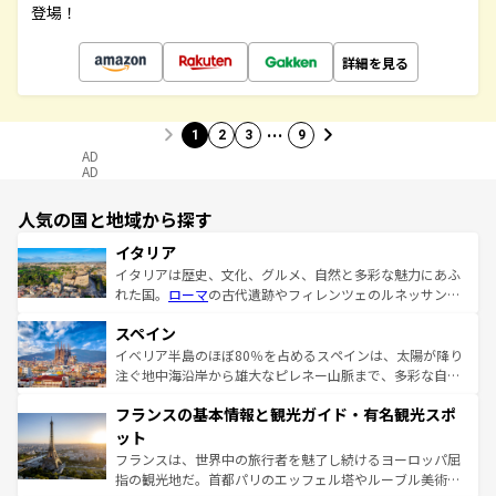
登場！
詳細を見る
…
1
2
3
9
AD
AD
人気の国と地域から探す
イタリア
イタリアは歴史、文化、グルメ、自然と多彩な魅力にあふ
れた国。
ローマ
の古代遺跡やフィレンツェのルネッサンス
美術、ヴェネツィアの運河など、歴史あるスポットはもち
スペイン
ろん、トスカーナの美しい田園風景やアマルフィ海岸の絶
景など、自然景観も見逃せない。観光の合間には、本場の
イベリア半島のほぼ80％を占めるスペインは、太陽が降り
ピザやパスタなど、絶品のイタリア料理を堪能することも
注ぐ地中海沿岸から雄大なピレネー山脈まで、多彩な自然
できる。朝目覚めてから夜眠るまで、すべての瞬間を楽し
と文化が詰まったヨーロッパ屈指の旅行先だ。多様な地域
フランスの基本情報と観光ガイド・有名観光スポ
ませてくれるイタリアで、忘れられない旅をしてみよう！
文化が根付くこの国では、情熱的なフラメンコ、熱気あふ
なお、新着のイタリア情報は
コンテンツ一覧
を参照してほ
れる闘牛、そして美味しいタパスが生活の一部となってい
ット
しい。
る。首都マドリードの洗練された雰囲気や、バルセロナの
フランスは、世界中の旅行者を魅了し続けるヨーロッパ屈
アートに溢れた街角から、地方では古代ローマ遺跡や中世
指の観光地だ。首都パリのエッフェル塔やルーブル美術館
の城塞都市、穏やかなビーチリゾートまで多彩な表情を見