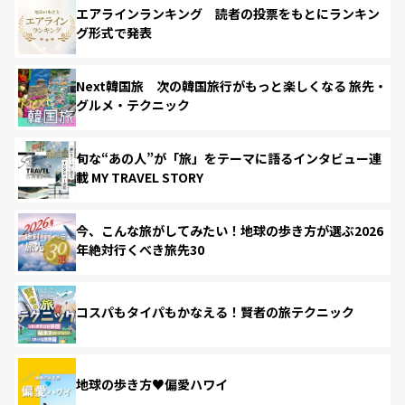
エアラインランキング 読者の投票をもとにランキン
グ形式で発表
Next韓国旅 次の韓国旅行がもっと楽しくなる 旅先・
グルメ・テクニック
旬な“あの人”が「旅」をテーマに語るインタビュー連
載 MY TRAVEL STORY
今、こんな旅がしてみたい！地球の歩き方が選ぶ2026
年絶対行くべき旅先30
コスパもタイパもかなえる！賢者の旅テクニック
地球の歩き方♥偏愛ハワイ