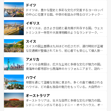
といった象徴的なスポットから、田舎町の古風な美しさま
せる。地方によって風土や気候が異なるスペインはその個
ドイツ
で、幅広い魅力が詰まっている。華麗な宮殿、歴史的な大
性で訪れる人を魅了する。 なお、新着のスペイン情報は
コ
聖堂、美しいビーチ、そして豊かな自然が、訪れる者を心
ドイツは、豊かな歴史と多彩な文化が交差するヨーロッパ
ンテンツ一覧
を参照してほしい。
から魅了する。また、フランスは美食の国としても知ら
の中心に位置する国。中世の街並みが残るロマンチック街
れ、フランス料理はユネスコ無形文化遺産にも登録されて
道から、未来を先取りするようなモダンな都市まで多様な
イギリス
いる。シャンパンの発祥地であるランス、プロヴァンスの
顔を持つこの国は、どこを歩いても飽きることがない。ベ
香り高いラベンダー畑など、多彩な楽しみ方が可能だ。さ
ルリンの文化的活気、バイエルン州のアルプスの絶景、そ
イギリスは、古きよき伝統と最先端が共存する国。ウェス
らに、パリ以外の地域にも魅力が溢れており、どの街角に
してライン川沿いのワイン畑といった風景は必見。ビール
トミンスター寺院や大英博物館のようなランドマーク、歴
も豊かな歴史と文化が息づいている。パリ以外の個性あふ
とソーセージを味わいながら地元の人と過ごす楽しい時間
史ある大学都市、美しい丘陵地帯や牧歌的な風景など、エ
れる地方に足を運ぶとそれぞれで全く異なる文化を体験で
スイス
は、お酒好きな人にはぜひ体験してほしい。 なお、新着の
リアごとに異なる魅力がある。また、優雅なアフタヌーン
きるだろう。 なお、新着のフランス情報は
コンテンツ一覧
ドイツ情報は
コンテンツ一覧
を参照してほしい。
ティー、ビール好きにはたまらない英国パブ、サッカー観
スイスの国土面積は九州ほどの広さだが、運行時刻が正確
を参照してほしい。
戦など、本場だからこそできる体験も豊富。イギリスを旅
な交通網が整備されており、初心者でも安心して個人旅行
して楽しみつくそう。 なお、新着のイギリス情報は
コンテ
を楽しめる。日本同様に時刻表どおりの旅が可能だ。中世
アメリカ
ンツ一覧
を参照してほしい。
の建物がそのまま残る町や、スイスならではのユニークな
博物館もあり、アルプス観光だけでなく町歩きも満喫する
アメリカ合衆国は、広大な土地と多様な文化が魅力の国。
ことができる。国民の所得が高いため物価も高いが、旅行
東海岸の都市部から西海岸のカリフォルニアまで、訪れる
者向けの交通パス提供のサービスもあり、うまく活用すれ
場所ごとに異なる風景と体験が待っている。ニューヨーク
ハワイ
ば市内交通費無料で観光を楽しむこともできる。 なお、新
のような巨大都市は、観光、ショッピング、エンターテイ
着のスイス情報は
コンテンツ一覧
を参照してほしい。
ンメントが詰まった刺激的なスポットだ。一方、アメリカ
年間を通じて温暖な気候に恵まれ、多くの島で構成される
西部には大自然が広がり、グランドキャニオンやイエロー
ハワイは、どの島も独自の魅力をもっている。大自然の神
ストーン国立公園といった絶景が堪能できる。さらに、南
秘を感じたいなら、火山が生み出した壮大な景観を誇るハ
オーストラリア
部のニューオーリンズでは、音楽と美食が融合した独特の
ワイ島は見逃せない。また、定番の観光地といえばオアフ
文化が魅力。旅行者はアメリカの各地域で異なる魅力を楽
島だが、静かな自然を求めるならマウイ島やカウアイ島が
オーストラリアは、壮大な自然と多様な文化が魅力の国。
しみながら、その多様性と豊かな歴史を感じることができ
おすすめ。エメラルドグリーンに輝く海をはじめ、豊かな
シドニーのシンボルであるシドニー・オペラハウス、オー
るだろう。車でのロードトリップや列車の旅も、アメリカ
文化や歴史が息づいている。「アロハスピリット」と呼ば
ストラリア東海岸北部に広がる大サンゴ礁地帯グレートバ