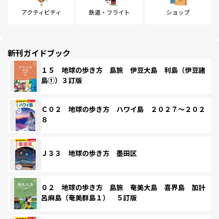
アクティビティ
鉄道・フライト
ショップ
新刊ガイドブック
１５ 地球の歩き方 島旅 伊豆大島 利島（伊豆諸
島①）３訂版
Ｃ０２ 地球の歩き方 ハワイ島 ２０２７～２０２
８
Ｊ３３ 地球の歩き方 墨田区
０２ 地球の歩き方 島旅 奄美大島 喜界島 加計
呂麻島（奄美群島１） ５訂版