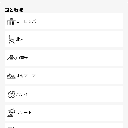
園や自然保護区など、自然が調和した近代的な景観と文化
の多様性あふれるカラフルな町は、どこを歩いても新しい
国と地域
発見がある。さらに、治安のよさや充実した公共交通機関
も、旅行者にとっては魅力的なポイント。グルメも豊富
で、ホーカーズは地元の風情を楽しめる外せないスポット
ヨーロッパ
だ。訪れる人を飽きさせないシンガポールで、多様な魅力
を体感しよう。 なお、新着のシンガポール情報は
コンテン
ツ一覧
を参照してほしい。
北米
中南米
オセアニア
ハワイ
リゾート