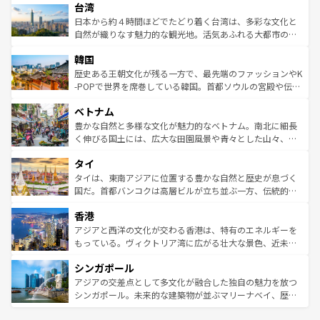
ならではの贅沢な旅のスタイルだ。 なお、新着のアメリカ
台湾
れるおもてなしの心で訪れる人々を迎えてくれるハワイの
リアリーフや大陸中央部にそびえるウルル（エアーズロッ
情報は
コンテンツ一覧
を参照してほしい。
人々、おいしいローカルフードやハワイアンミュージッ
ク）、タスマニアの美しい原生林やケアンズの熱帯雨林な
日本から約４時間ほどでたどり着く台湾は、多彩な文化と
ク、伝統的なフラダンスなど、すべてがハワイの魅力を彩
ど、見どころがたくさん。また、カフェやワイン、オージ
自然が織りなす魅力的な観光地。活気あふれる大都市の台
っている。訪れるたびに新しい発見と感動が待っているハ
ービーフなどの食文化も豊かで、美味しいものであふれて
北やノスタルジックな町並みが人気な九份（ジォウフェ
ワイを、存分に味わってほしい。 なお、新着のハワイ情報
韓国
いる。アクティビティも充実しており、サーフィンやダイ
ン）、静ひつな山岳地帯である台湾東部など、都市の喧騒
は
コンテンツ一覧
を参照してほしい。
ビング、ハイキングなど、アウトドア好きにはたまらな
と山間の静けさが共存しており、訪れる人に新しい発見と
歴史ある王朝文化が残る一方で、最先端のファッションやK
い。オーストラリアの多彩な魅力を存分に味わいつくそ
驚きをもたらしてくれる。また、奥深い台湾の食文化も魅
-POPで世界を席巻している韓国。首都ソウルの宮殿や伝統
う。 なお、新着のオーストラリア情報は
コンテンツ一覧
を
力で、夜市などの屋台グルメから高級料理、ヘルシーで美
家屋が並ぶエリアでは韓国の歴史と文化に浸ることがで
参照してほしい。
ベトナム
容にもいいと評判のスイーツなど、バラエティ豊かな料理
き、地方に足を延ばせば四季折々の自然美を楽しむことが
が味わえる。 なお、新着の台湾情報は
コンテンツ一覧
を参
できる。そして、キムチや焼肉、絶品のストリートフード
豊かな自然と多様な文化が魅力的なベトナム。南北に細長
照してほしい。
まで、さまざまな韓国料理が待っている。夜には、韓国な
く伸びる国土には、広大な田園風景や青々とした山々、世
らではのナイトライフも堪能できる。あたたかいホスピタ
界遺産に登録された壮大な自然景観が点在し、都市部では
タイ
リティに包まれながら、韓国の多彩な魅力を心ゆくまで味
急速な発展と共に伝統が息づく。ハノイの古い町並みやホ
わってみてほしい。 なお、新着の韓国情報は
コンテンツ一
ーチミン市のフランス統治時代の建物も、独特の雰囲気を
タイは、東南アジアに位置する豊かな自然と歴史が息づく
覧
を参照してほしい。
醸し出している。また、バラエティの豊かさとおいしさで
国だ。首都バンコクは高層ビルが立ち並ぶ一方、伝統的な
世界中の食通を魅了してやまないベトナム料理も魅力のひ
寺院や市場がいたるところに点在し、古きよき文化と現代
香港
とつ。フォーやバインミー、ベトナムコーヒーなどは、ぜ
の活気が交差している。北部ではチェンマイなどの山岳地
ひ現地で味わいたい。どの地域を訪れてもあたたかい人々
帯で自然と触れ合い、南部ではプーケットやクラビの美し
アジアと西洋の文化が交わる香港は、特有のエネルギーを
が旅行者を迎えてくれるので、きっと忘れられない旅にな
いビーチでリゾート気分を楽しむことができる。タイ料理
もっている。ヴィクトリア湾に広がる壮大な景色、近未来
るはずだ。 なお、新着のベトナム情報は
コンテンツ一覧
を
は世界的に有名で、屋台から高級レストランまで味覚を刺
的なアートスポット、そして歴史と現代が融合した町並
参照してほしい。
シンガポール
激する。気候は一年中温暖で、どの季節にも異なる楽しみ
み、どこを訪れても感動するはず。観光スポットが密集し
が待っている。親しみやすいタイの人々、仏教を中心とし
ており、効率よく見どころを回れるのも魅力。息をのむよ
アジアの交差点として多文化が融合した独自の魅力を放つ
た文化、そして多様な観光資源が、訪れる旅人を魅了し続
うな絶景から文化的な体験まで、香港を存分に楽しみ尽く
シンガポール。未来的な建築物が並ぶマリーナベイ、歴史
ける。 なお、新着のタイ情報は
コンテンツ一覧
を参照して
そう。 なお、新着の香港情報は
コンテンツ一覧
を参照して
と伝統を感じられるエスニックタウン、多数の緑豊かな公
ほしい。
ほしい。