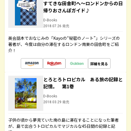
すてきな田舎町へ～ロンドンからの日
帰りおさんぽガイド♪
D-Books
2018.07.26 発売
英会話本でおなじみの「Kayoの“秘密のノート”」シリーズの
著者が、今度は自分の滞在するロンドン南東の田舎町をご紹
介！
詳細を見る
とろとろトロピカル ある旅の記録と
記憶。 第1巻
D-Books
2018.03.29 発売
子供の頃から夢見ていた南の島に滞在することになった筆者
が、島で出合うトロピカルでマジカルな45日間の記録と記