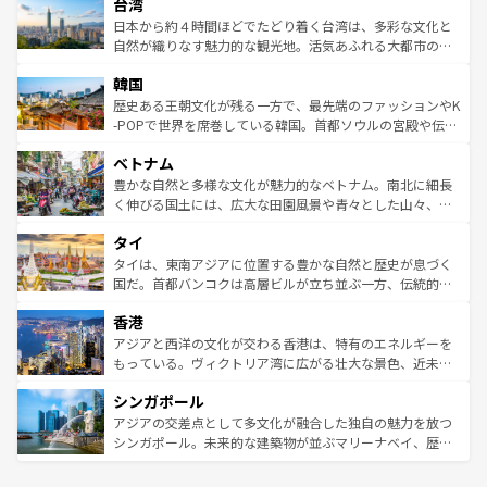
ならではの贅沢な旅のスタイルだ。 なお、新着のアメリカ
台湾
れるおもてなしの心で訪れる人々を迎えてくれるハワイの
リアリーフや大陸中央部にそびえるウルル（エアーズロッ
情報は
コンテンツ一覧
を参照してほしい。
人々、おいしいローカルフードやハワイアンミュージッ
ク）、タスマニアの美しい原生林やケアンズの熱帯雨林な
日本から約４時間ほどでたどり着く台湾は、多彩な文化と
ク、伝統的なフラダンスなど、すべてがハワイの魅力を彩
ど、見どころがたくさん。また、カフェやワイン、オージ
自然が織りなす魅力的な観光地。活気あふれる大都市の台
っている。訪れるたびに新しい発見と感動が待っているハ
ービーフなどの食文化も豊かで、美味しいものであふれて
北やノスタルジックな町並みが人気な九份（ジォウフェ
ワイを、存分に味わってほしい。 なお、新着のハワイ情報
韓国
いる。アクティビティも充実しており、サーフィンやダイ
ン）、静ひつな山岳地帯である台湾東部など、都市の喧騒
は
コンテンツ一覧
を参照してほしい。
ビング、ハイキングなど、アウトドア好きにはたまらな
と山間の静けさが共存しており、訪れる人に新しい発見と
歴史ある王朝文化が残る一方で、最先端のファッションやK
い。オーストラリアの多彩な魅力を存分に味わいつくそ
驚きをもたらしてくれる。また、奥深い台湾の食文化も魅
-POPで世界を席巻している韓国。首都ソウルの宮殿や伝統
う。 なお、新着のオーストラリア情報は
コンテンツ一覧
を
力で、夜市などの屋台グルメから高級料理、ヘルシーで美
家屋が並ぶエリアでは韓国の歴史と文化に浸ることがで
参照してほしい。
ベトナム
容にもいいと評判のスイーツなど、バラエティ豊かな料理
き、地方に足を延ばせば四季折々の自然美を楽しむことが
が味わえる。 なお、新着の台湾情報は
コンテンツ一覧
を参
できる。そして、キムチや焼肉、絶品のストリートフード
豊かな自然と多様な文化が魅力的なベトナム。南北に細長
照してほしい。
まで、さまざまな韓国料理が待っている。夜には、韓国な
く伸びる国土には、広大な田園風景や青々とした山々、世
らではのナイトライフも堪能できる。あたたかいホスピタ
界遺産に登録された壮大な自然景観が点在し、都市部では
タイ
リティに包まれながら、韓国の多彩な魅力を心ゆくまで味
急速な発展と共に伝統が息づく。ハノイの古い町並みやホ
わってみてほしい。 なお、新着の韓国情報は
コンテンツ一
ーチミン市のフランス統治時代の建物も、独特の雰囲気を
タイは、東南アジアに位置する豊かな自然と歴史が息づく
覧
を参照してほしい。
醸し出している。また、バラエティの豊かさとおいしさで
国だ。首都バンコクは高層ビルが立ち並ぶ一方、伝統的な
世界中の食通を魅了してやまないベトナム料理も魅力のひ
寺院や市場がいたるところに点在し、古きよき文化と現代
香港
とつ。フォーやバインミー、ベトナムコーヒーなどは、ぜ
の活気が交差している。北部ではチェンマイなどの山岳地
ひ現地で味わいたい。どの地域を訪れてもあたたかい人々
帯で自然と触れ合い、南部ではプーケットやクラビの美し
アジアと西洋の文化が交わる香港は、特有のエネルギーを
が旅行者を迎えてくれるので、きっと忘れられない旅にな
いビーチでリゾート気分を楽しむことができる。タイ料理
もっている。ヴィクトリア湾に広がる壮大な景色、近未来
るはずだ。 なお、新着のベトナム情報は
コンテンツ一覧
を
は世界的に有名で、屋台から高級レストランまで味覚を刺
的なアートスポット、そして歴史と現代が融合した町並
参照してほしい。
シンガポール
激する。気候は一年中温暖で、どの季節にも異なる楽しみ
み、どこを訪れても感動するはず。観光スポットが密集し
が待っている。親しみやすいタイの人々、仏教を中心とし
ており、効率よく見どころを回れるのも魅力。息をのむよ
アジアの交差点として多文化が融合した独自の魅力を放つ
た文化、そして多様な観光資源が、訪れる旅人を魅了し続
うな絶景から文化的な体験まで、香港を存分に楽しみ尽く
シンガポール。未来的な建築物が並ぶマリーナベイ、歴史
ける。 なお、新着のタイ情報は
コンテンツ一覧
を参照して
そう。 なお、新着の香港情報は
コンテンツ一覧
を参照して
と伝統を感じられるエスニックタウン、多数の緑豊かな公
ほしい。
ほしい。
園や自然保護区など、自然が調和した近代的な景観と文化