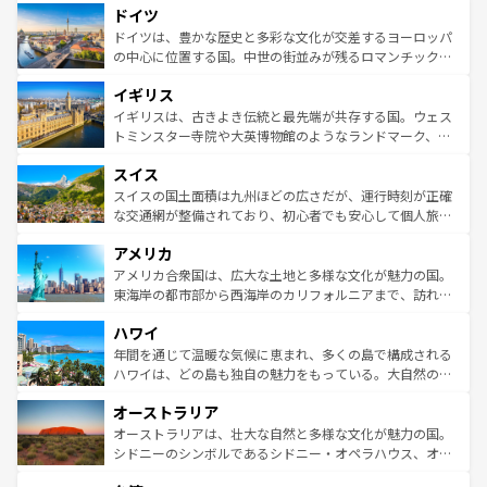
せる。地方によって風土や気候が異なるスペインはその個
ドイツ
で、幅広い魅力が詰まっている。華麗な宮殿、歴史的な大
性で訪れる人を魅了する。 なお、新着のスペイン情報は
コ
聖堂、美しいビーチ、そして豊かな自然が、訪れる者を心
ドイツは、豊かな歴史と多彩な文化が交差するヨーロッパ
ンテンツ一覧
を参照してほしい。
から魅了する。また、フランスは美食の国としても知ら
の中心に位置する国。中世の街並みが残るロマンチック街
れ、フランス料理はユネスコ無形文化遺産にも登録されて
道から、未来を先取りするようなモダンな都市まで多様な
イギリス
いる。シャンパンの発祥地であるランス、プロヴァンスの
顔を持つこの国は、どこを歩いても飽きることがない。ベ
香り高いラベンダー畑など、多彩な楽しみ方が可能だ。さ
ルリンの文化的活気、バイエルン州のアルプスの絶景、そ
イギリスは、古きよき伝統と最先端が共存する国。ウェス
らに、パリ以外の地域にも魅力が溢れており、どの街角に
してライン川沿いのワイン畑といった風景は必見。ビール
トミンスター寺院や大英博物館のようなランドマーク、歴
も豊かな歴史と文化が息づいている。パリ以外の個性あふ
とソーセージを味わいながら地元の人と過ごす楽しい時間
史ある大学都市、美しい丘陵地帯や牧歌的な風景など、エ
れる地方に足を運ぶとそれぞれで全く異なる文化を体験で
スイス
は、お酒好きな人にはぜひ体験してほしい。 なお、新着の
リアごとに異なる魅力がある。また、優雅なアフタヌーン
きるだろう。 なお、新着のフランス情報は
コンテンツ一覧
ドイツ情報は
コンテンツ一覧
を参照してほしい。
ティー、ビール好きにはたまらない英国パブ、サッカー観
スイスの国土面積は九州ほどの広さだが、運行時刻が正確
を参照してほしい。
戦など、本場だからこそできる体験も豊富。イギリスを旅
な交通網が整備されており、初心者でも安心して個人旅行
して楽しみつくそう。 なお、新着のイギリス情報は
コンテ
を楽しめる。日本同様に時刻表どおりの旅が可能だ。中世
アメリカ
ンツ一覧
を参照してほしい。
の建物がそのまま残る町や、スイスならではのユニークな
博物館もあり、アルプス観光だけでなく町歩きも満喫する
アメリカ合衆国は、広大な土地と多様な文化が魅力の国。
ことができる。国民の所得が高いため物価も高いが、旅行
東海岸の都市部から西海岸のカリフォルニアまで、訪れる
者向けの交通パス提供のサービスもあり、うまく活用すれ
場所ごとに異なる風景と体験が待っている。ニューヨーク
ハワイ
ば市内交通費無料で観光を楽しむこともできる。 なお、新
のような巨大都市は、観光、ショッピング、エンターテイ
着のスイス情報は
コンテンツ一覧
を参照してほしい。
ンメントが詰まった刺激的なスポットだ。一方、アメリカ
年間を通じて温暖な気候に恵まれ、多くの島で構成される
西部には大自然が広がり、グランドキャニオンやイエロー
ハワイは、どの島も独自の魅力をもっている。大自然の神
ストーン国立公園といった絶景が堪能できる。さらに、南
秘を感じたいなら、火山が生み出した壮大な景観を誇るハ
オーストラリア
部のニューオーリンズでは、音楽と美食が融合した独特の
ワイ島は見逃せない。また、定番の観光地といえばオアフ
文化が魅力。旅行者はアメリカの各地域で異なる魅力を楽
島だが、静かな自然を求めるならマウイ島やカウアイ島が
オーストラリアは、壮大な自然と多様な文化が魅力の国。
しみながら、その多様性と豊かな歴史を感じることができ
おすすめ。エメラルドグリーンに輝く海をはじめ、豊かな
シドニーのシンボルであるシドニー・オペラハウス、オー
るだろう。車でのロードトリップや列車の旅も、アメリカ
文化や歴史が息づいている。「アロハスピリット」と呼ば
ストラリア東海岸北部に広がる大サンゴ礁地帯グレートバ