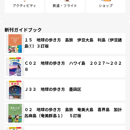
アクティビティ
鉄道・フライト
ショップ
新刊ガイドブック
１５ 地球の歩き方 島旅 伊豆大島 利島（伊豆諸
島①）３訂版
Ｃ０２ 地球の歩き方 ハワイ島 ２０２７～２０２
８
Ｊ３３ 地球の歩き方 墨田区
０２ 地球の歩き方 島旅 奄美大島 喜界島 加計
呂麻島（奄美群島１） ５訂版