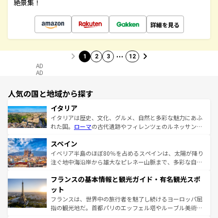
絶景集！
詳細を見る
…
1
2
3
12
AD
AD
人気の国と地域から探す
イタリア
イタリアは歴史、文化、グルメ、自然と多彩な魅力にあふ
れた国。
ローマ
の古代遺跡やフィレンツェのルネッサンス
美術、ヴェネツィアの運河など、歴史あるスポットはもち
スペイン
ろん、トスカーナの美しい田園風景やアマルフィ海岸の絶
景など、自然景観も見逃せない。観光の合間には、本場の
イベリア半島のほぼ80％を占めるスペインは、太陽が降り
ピザやパスタなど、絶品のイタリア料理を堪能することも
注ぐ地中海沿岸から雄大なピレネー山脈まで、多彩な自然
できる。朝目覚めてから夜眠るまで、すべての瞬間を楽し
と文化が詰まったヨーロッパ屈指の旅行先だ。多様な地域
フランスの基本情報と観光ガイド・有名観光スポ
ませてくれるイタリアで、忘れられない旅をしてみよう！
文化が根付くこの国では、情熱的なフラメンコ、熱気あふ
なお、新着のイタリア情報は
コンテンツ一覧
を参照してほ
れる闘牛、そして美味しいタパスが生活の一部となってい
ット
しい。
る。首都マドリードの洗練された雰囲気や、バルセロナの
フランスは、世界中の旅行者を魅了し続けるヨーロッパ屈
アートに溢れた街角から、地方では古代ローマ遺跡や中世
指の観光地だ。首都パリのエッフェル塔やルーブル美術館
の城塞都市、穏やかなビーチリゾートまで多彩な表情を見
といった象徴的なスポットから、田舎町の古風な美しさま