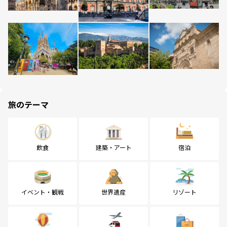
旅のテーマ
飲食
建築・アート
宿泊
イベント・観戦
世界遺産
リゾート