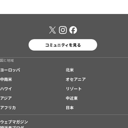
コミュニティを見る
国と地域
ヨーロッパ
北米
中南米
オセアニア
ハワイ
リゾート
アジア
中近東
アフリカ
日本
ウェブマガジン
特派員ブログ