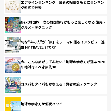
エアラインランキング 読者の投票をもとにランキン
グ形式で発表
Next韓国旅 次の韓国旅行がもっと楽しくなる 旅先・
グルメ・テクニック
旬な“あの人”が「旅」をテーマに語るインタビュー連
載 MY TRAVEL STORY
今、こんな旅がしてみたい！地球の歩き方が選ぶ2026
年絶対行くべき旅先30
コスパもタイパもかなえる！賢者の旅テクニック
地球の歩き方♥偏愛ハワイ