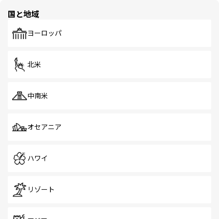
の多様性あふれるカラフルな町は、どこを歩いても新しい
国と地域
発見がある。さらに、治安のよさや充実した公共交通機関
も、旅行者にとっては魅力的なポイント。グルメも豊富
で、ホーカーズは地元の風情を楽しめる外せないスポット
ヨーロッパ
だ。訪れる人を飽きさせないシンガポールで、多様な魅力
を体感しよう。 なお、新着のシンガポール情報は
コンテン
ツ一覧
を参照してほしい。
北米
中南米
オセアニア
ハワイ
リゾート