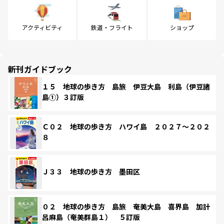
アクティビティ
鉄道・フライト
ショップ
新刊ガイドブック
１５ 地球の歩き方 島旅 伊豆大島 利島（伊豆諸
島①）３訂版
Ｃ０２ 地球の歩き方 ハワイ島 ２０２７～２０２
８
Ｊ３３ 地球の歩き方 墨田区
０２ 地球の歩き方 島旅 奄美大島 喜界島 加計
呂麻島（奄美群島１） ５訂版