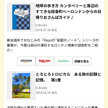
地球の歩き方 カンタベリーと周辺の
すてきな田舎町へ～ロンドンからの日
帰りおさんぽガイド♪
D-Books
2018.07.26 発売
英会話本でおなじみの「Kayoの“秘密のノート”」シリーズの
著者が、今度は自分の滞在するロンドン南東の田舎町をご紹
介！
詳細を見る
とろとろトロピカル ある旅の記録と
記憶。 第1巻
D-Books
2018.03.29 発売
子供の頃から夢見ていた南の島に滞在することになった筆者