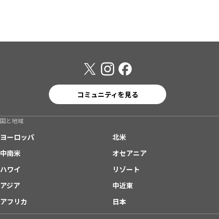
コミュニティを見る
国と地域
ヨーロッパ
北米
中南米
オセアニア
ハワイ
リゾート
アジア
中近東
アフリカ
日本