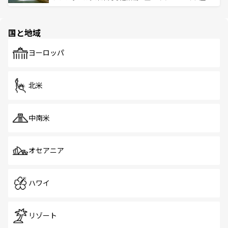
ける。 なお、新着のタイ情報は
コンテンツ一覧
を参照して
そう。 なお、新着の香港情報は
コンテンツ一覧
を参照して
と伝統を感じられるエスニックタウン、多数の緑豊かな公
ほしい。
ほしい。
園や自然保護区など、自然が調和した近代的な景観と文化
の多様性あふれるカラフルな町は、どこを歩いても新しい
国と地域
発見がある。さらに、治安のよさや充実した公共交通機関
も、旅行者にとっては魅力的なポイント。グルメも豊富
で、ホーカーズは地元の風情を楽しめる外せないスポット
ヨーロッパ
だ。訪れる人を飽きさせないシンガポールで、多様な魅力
を体感しよう。 なお、新着のシンガポール情報は
コンテン
ツ一覧
を参照してほしい。
北米
中南米
オセアニア
ハワイ
リゾート