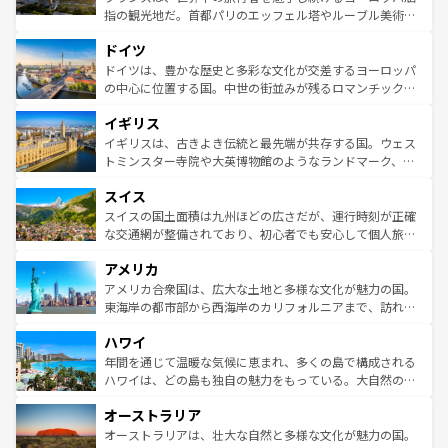
アートに溢れた街角から、地方では古代ローマ遺跡や中世
指の観光地だ。首都パリのエッフェル塔やルーブル美術館
の城塞都市、穏やかなビーチリゾートまで多彩な表情を見
といった象徴的なスポットから、田舎町の古風な美しさま
せる。地方によって風土や気候が異なるスペインはその個
ドイツ
で、幅広い魅力が詰まっている。華麗な宮殿、歴史的な大
性で訪れる人を魅了する。 なお、新着のスペイン情報は
コ
聖堂、美しいビーチ、そして豊かな自然が、訪れる者を心
ドイツは、豊かな歴史と多彩な文化が交差するヨーロッパ
ンテンツ一覧
を参照してほしい。
から魅了する。また、フランスは美食の国としても知ら
の中心に位置する国。中世の街並みが残るロマンチック街
れ、フランス料理はユネスコ無形文化遺産にも登録されて
道から、未来を先取りするようなモダンな都市まで多様な
イギリス
いる。シャンパンの発祥地であるランス、プロヴァンスの
顔を持つこの国は、どこを歩いても飽きることがない。ベ
香り高いラベンダー畑など、多彩な楽しみ方が可能だ。さ
ルリンの文化的活気、バイエルン州のアルプスの絶景、そ
イギリスは、古きよき伝統と最先端が共存する国。ウェス
らに、パリ以外の地域にも魅力が溢れており、どの街角に
してライン川沿いのワイン畑といった風景は必見。ビール
トミンスター寺院や大英博物館のようなランドマーク、歴
も豊かな歴史と文化が息づいている。パリ以外の個性あふ
とソーセージを味わいながら地元の人と過ごす楽しい時間
史ある大学都市、美しい丘陵地帯や牧歌的な風景など、エ
れる地方に足を運ぶとそれぞれで全く異なる文化を体験で
スイス
は、お酒好きな人にはぜひ体験してほしい。 なお、新着の
リアごとに異なる魅力がある。また、優雅なアフタヌーン
きるだろう。 なお、新着のフランス情報は
コンテンツ一覧
ドイツ情報は
コンテンツ一覧
を参照してほしい。
ティー、ビール好きにはたまらない英国パブ、サッカー観
スイスの国土面積は九州ほどの広さだが、運行時刻が正確
を参照してほしい。
戦など、本場だからこそできる体験も豊富。イギリスを旅
な交通網が整備されており、初心者でも安心して個人旅行
して楽しみつくそう。 なお、新着のイギリス情報は
コンテ
を楽しめる。日本同様に時刻表どおりの旅が可能だ。中世
アメリカ
ンツ一覧
を参照してほしい。
の建物がそのまま残る町や、スイスならではのユニークな
博物館もあり、アルプス観光だけでなく町歩きも満喫する
アメリカ合衆国は、広大な土地と多様な文化が魅力の国。
ことができる。国民の所得が高いため物価も高いが、旅行
東海岸の都市部から西海岸のカリフォルニアまで、訪れる
者向けの交通パス提供のサービスもあり、うまく活用すれ
場所ごとに異なる風景と体験が待っている。ニューヨーク
ハワイ
ば市内交通費無料で観光を楽しむこともできる。 なお、新
のような巨大都市は、観光、ショッピング、エンターテイ
着のスイス情報は
コンテンツ一覧
を参照してほしい。
ンメントが詰まった刺激的なスポットだ。一方、アメリカ
年間を通じて温暖な気候に恵まれ、多くの島で構成される
西部には大自然が広がり、グランドキャニオンやイエロー
ハワイは、どの島も独自の魅力をもっている。大自然の神
ストーン国立公園といった絶景が堪能できる。さらに、南
秘を感じたいなら、火山が生み出した壮大な景観を誇るハ
オーストラリア
部のニューオーリンズでは、音楽と美食が融合した独特の
ワイ島は見逃せない。また、定番の観光地といえばオアフ
文化が魅力。旅行者はアメリカの各地域で異なる魅力を楽
島だが、静かな自然を求めるならマウイ島やカウアイ島が
オーストラリアは、壮大な自然と多様な文化が魅力の国。