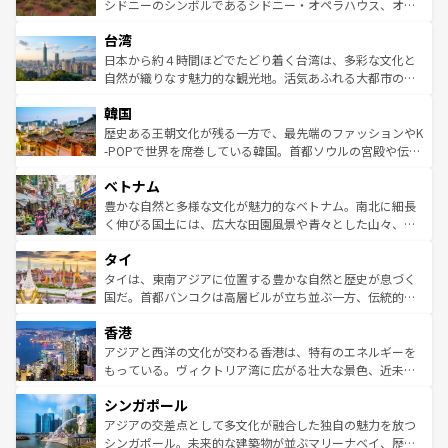
しみながら、その多様性と豊かな歴史を感じることができ
おすすめ。エメラルドグリーンに輝く海をはじめ、豊かな
シドニーのシンボルであるシドニー・オペラハウス、オー
るだろう。車でのロードトリップや列車の旅も、アメリカ
文化や歴史が息づいている。「アロハスピリット」と呼ば
ストラリア東海岸北部に広がる大サンゴ礁地帯グレートバ
ならではの贅沢な旅のスタイルだ。 なお、新着のアメリカ
台湾
れるおもてなしの心で訪れる人々を迎えてくれるハワイの
リアリーフや大陸中央部にそびえるウルル（エアーズロッ
情報は
コンテンツ一覧
を参照してほしい。
人々、おいしいローカルフードやハワイアンミュージッ
ク）、タスマニアの美しい原生林やケアンズの熱帯雨林な
日本から約４時間ほどでたどり着く台湾は、多彩な文化と
ク、伝統的なフラダンスなど、すべてがハワイの魅力を彩
ど、見どころがたくさん。また、カフェやワイン、オージ
自然が織りなす魅力的な観光地。活気あふれる大都市の台
っている。訪れるたびに新しい発見と感動が待っているハ
ービーフなどの食文化も豊かで、美味しいものであふれて
北やノスタルジックな町並みが人気な九份（ジォウフェ
ワイを、存分に味わってほしい。 なお、新着のハワイ情報
韓国
いる。アクティビティも充実しており、サーフィンやダイ
ン）、静ひつな山岳地帯である台湾東部など、都市の喧騒
は
コンテンツ一覧
を参照してほしい。
ビング、ハイキングなど、アウトドア好きにはたまらな
と山間の静けさが共存しており、訪れる人に新しい発見と
歴史ある王朝文化が残る一方で、最先端のファッションやK
い。オーストラリアの多彩な魅力を存分に味わいつくそ
驚きをもたらしてくれる。また、奥深い台湾の食文化も魅
-POPで世界を席巻している韓国。首都ソウルの宮殿や伝統
う。 なお、新着のオーストラリア情報は
コンテンツ一覧
を
力で、夜市などの屋台グルメから高級料理、ヘルシーで美
家屋が並ぶエリアでは韓国の歴史と文化に浸ることがで
参照してほしい。
ベトナム
容にもいいと評判のスイーツなど、バラエティ豊かな料理
き、地方に足を延ばせば四季折々の自然美を楽しむことが
が味わえる。 なお、新着の台湾情報は
コンテンツ一覧
を参
できる。そして、キムチや焼肉、絶品のストリートフード
豊かな自然と多様な文化が魅力的なベトナム。南北に細長
照してほしい。
まで、さまざまな韓国料理が待っている。夜には、韓国な
く伸びる国土には、広大な田園風景や青々とした山々、世
らではのナイトライフも堪能できる。あたたかいホスピタ
界遺産に登録された壮大な自然景観が点在し、都市部では
タイ
リティに包まれながら、韓国の多彩な魅力を心ゆくまで味
急速な発展と共に伝統が息づく。ハノイの古い町並みやホ
わってみてほしい。 なお、新着の韓国情報は
コンテンツ一
ーチミン市のフランス統治時代の建物も、独特の雰囲気を
タイは、東南アジアに位置する豊かな自然と歴史が息づく
覧
を参照してほしい。
醸し出している。また、バラエティの豊かさとおいしさで
国だ。首都バンコクは高層ビルが立ち並ぶ一方、伝統的な
世界中の食通を魅了してやまないベトナム料理も魅力のひ
寺院や市場がいたるところに点在し、古きよき文化と現代
香港
とつ。フォーやバインミー、ベトナムコーヒーなどは、ぜ
の活気が交差している。北部ではチェンマイなどの山岳地
ひ現地で味わいたい。どの地域を訪れてもあたたかい人々
帯で自然と触れ合い、南部ではプーケットやクラビの美し
アジアと西洋の文化が交わる香港は、特有のエネルギーを
が旅行者を迎えてくれるので、きっと忘れられない旅にな
いビーチでリゾート気分を楽しむことができる。タイ料理
もっている。ヴィクトリア湾に広がる壮大な景色、近未来
るはずだ。 なお、新着のベトナム情報は
コンテンツ一覧
を
は世界的に有名で、屋台から高級レストランまで味覚を刺
的なアートスポット、そして歴史と現代が融合した町並
参照してほしい。
シンガポール
激する。気候は一年中温暖で、どの季節にも異なる楽しみ
み、どこを訪れても感動するはず。観光スポットが密集し
が待っている。親しみやすいタイの人々、仏教を中心とし
ており、効率よく見どころを回れるのも魅力。息をのむよ
アジアの交差点として多文化が融合した独自の魅力を放つ
た文化、そして多様な観光資源が、訪れる旅人を魅了し続
うな絶景から文化的な体験まで、香港を存分に楽しみ尽く
シンガポール。未来的な建築物が並ぶマリーナベイ、歴史