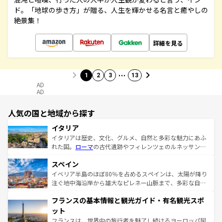
ド。「地球の歩き方」が贈る、人生を輝かせる名言と癒やしの
絶景集！
詳細を見る
…
1
2
3
13
AD
AD
人気の国と地域から探す
イタリア
イタリアは歴史、文化、グルメ、自然と多彩な魅力にあふ
れた国。
ローマ
の古代遺跡やフィレンツェのルネッサンス
美術、ヴェネツィアの運河など、歴史あるスポットはもち
スペイン
ろん、トスカーナの美しい田園風景やアマルフィ海岸の絶
景など、自然景観も見逃せない。観光の合間には、本場の
イベリア半島のほぼ80％を占めるスペインは、太陽が降り
ピザやパスタなど、絶品のイタリア料理を堪能することも
注ぐ地中海沿岸から雄大なピレネー山脈まで、多彩な自然
できる。朝目覚めてから夜眠るまで、すべての瞬間を楽し
と文化が詰まったヨーロッパ屈指の旅行先だ。多様な地域
フランスの基本情報と観光ガイド・有名観光スポ
ませてくれるイタリアで、忘れられない旅をしてみよう！
文化が根付くこの国では、情熱的なフラメンコ、熱気あふ
なお、新着のイタリア情報は
コンテンツ一覧
を参照してほ
れる闘牛、そして美味しいタパスが生活の一部となってい
ット
しい。
る。首都マドリードの洗練された雰囲気や、バルセロナの
フランスは、世界中の旅行者を魅了し続けるヨーロッパ屈