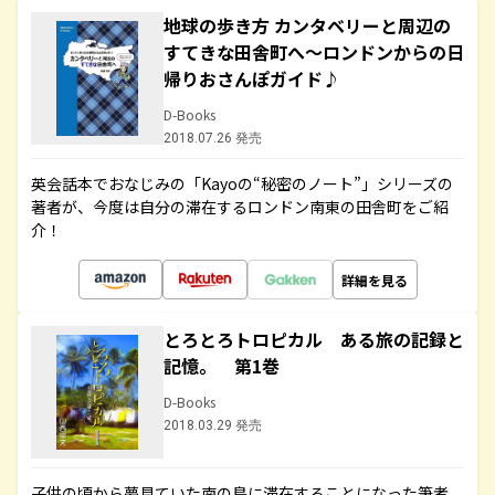
地球の歩き方 カンタベリーと周辺の
すてきな田舎町へ～ロンドンからの日
帰りおさんぽガイド♪
D-Books
2018.07.26 発売
英会話本でおなじみの「Kayoの“秘密のノート”」シリーズの
著者が、今度は自分の滞在するロンドン南東の田舎町をご紹
介！
詳細を見る
とろとろトロピカル ある旅の記録と
記憶。 第1巻
D-Books
2018.03.29 発売
子供の頃から夢見ていた南の島に滞在することになった筆者