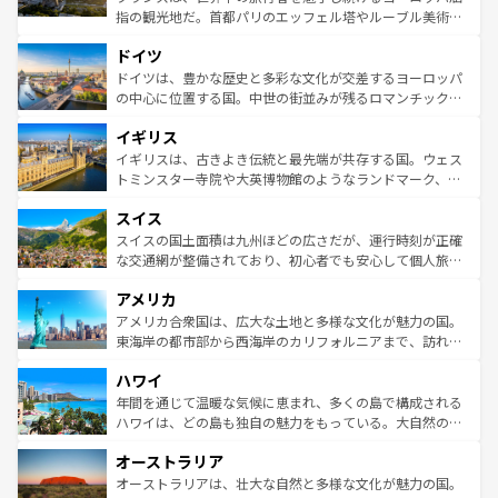
アートに溢れた街角から、地方では古代ローマ遺跡や中世
指の観光地だ。首都パリのエッフェル塔やルーブル美術館
の城塞都市、穏やかなビーチリゾートまで多彩な表情を見
といった象徴的なスポットから、田舎町の古風な美しさま
せる。地方によって風土や気候が異なるスペインはその個
ドイツ
で、幅広い魅力が詰まっている。華麗な宮殿、歴史的な大
性で訪れる人を魅了する。 なお、新着のスペイン情報は
コ
聖堂、美しいビーチ、そして豊かな自然が、訪れる者を心
ドイツは、豊かな歴史と多彩な文化が交差するヨーロッパ
ンテンツ一覧
を参照してほしい。
から魅了する。また、フランスは美食の国としても知ら
の中心に位置する国。中世の街並みが残るロマンチック街
れ、フランス料理はユネスコ無形文化遺産にも登録されて
道から、未来を先取りするようなモダンな都市まで多様な
イギリス
いる。シャンパンの発祥地であるランス、プロヴァンスの
顔を持つこの国は、どこを歩いても飽きることがない。ベ
香り高いラベンダー畑など、多彩な楽しみ方が可能だ。さ
ルリンの文化的活気、バイエルン州のアルプスの絶景、そ
イギリスは、古きよき伝統と最先端が共存する国。ウェス
らに、パリ以外の地域にも魅力が溢れており、どの街角に
してライン川沿いのワイン畑といった風景は必見。ビール
トミンスター寺院や大英博物館のようなランドマーク、歴
も豊かな歴史と文化が息づいている。パリ以外の個性あふ
とソーセージを味わいながら地元の人と過ごす楽しい時間
史ある大学都市、美しい丘陵地帯や牧歌的な風景など、エ
れる地方に足を運ぶとそれぞれで全く異なる文化を体験で
スイス
は、お酒好きな人にはぜひ体験してほしい。 なお、新着の
リアごとに異なる魅力がある。また、優雅なアフタヌーン
きるだろう。 なお、新着のフランス情報は
コンテンツ一覧
ドイツ情報は
コンテンツ一覧
を参照してほしい。
ティー、ビール好きにはたまらない英国パブ、サッカー観
スイスの国土面積は九州ほどの広さだが、運行時刻が正確
を参照してほしい。
戦など、本場だからこそできる体験も豊富。イギリスを旅
な交通網が整備されており、初心者でも安心して個人旅行
して楽しみつくそう。 なお、新着のイギリス情報は
コンテ
を楽しめる。日本同様に時刻表どおりの旅が可能だ。中世
アメリカ
ンツ一覧
を参照してほしい。
の建物がそのまま残る町や、スイスならではのユニークな
博物館もあり、アルプス観光だけでなく町歩きも満喫する
アメリカ合衆国は、広大な土地と多様な文化が魅力の国。
ことができる。国民の所得が高いため物価も高いが、旅行
東海岸の都市部から西海岸のカリフォルニアまで、訪れる
者向けの交通パス提供のサービスもあり、うまく活用すれ
場所ごとに異なる風景と体験が待っている。ニューヨーク
ハワイ
ば市内交通費無料で観光を楽しむこともできる。 なお、新
のような巨大都市は、観光、ショッピング、エンターテイ
着のスイス情報は
コンテンツ一覧
を参照してほしい。
ンメントが詰まった刺激的なスポットだ。一方、アメリカ
年間を通じて温暖な気候に恵まれ、多くの島で構成される
西部には大自然が広がり、グランドキャニオンやイエロー
ハワイは、どの島も独自の魅力をもっている。大自然の神
ストーン国立公園といった絶景が堪能できる。さらに、南
秘を感じたいなら、火山が生み出した壮大な景観を誇るハ
オーストラリア
部のニューオーリンズでは、音楽と美食が融合した独特の
ワイ島は見逃せない。また、定番の観光地といえばオアフ
文化が魅力。旅行者はアメリカの各地域で異なる魅力を楽
島だが、静かな自然を求めるならマウイ島やカウアイ島が
オーストラリアは、壮大な自然と多様な文化が魅力の国。