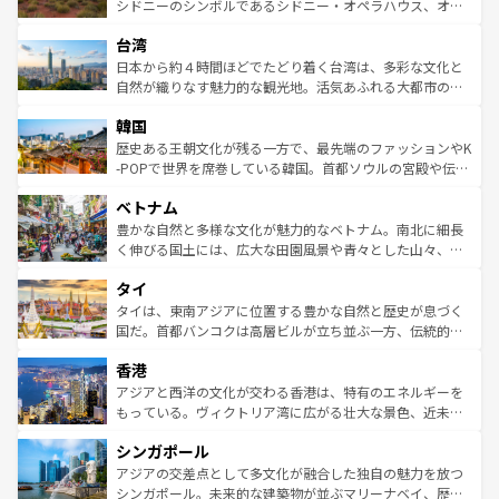
しみながら、その多様性と豊かな歴史を感じることができ
おすすめ。エメラルドグリーンに輝く海をはじめ、豊かな
シドニーのシンボルであるシドニー・オペラハウス、オー
るだろう。車でのロードトリップや列車の旅も、アメリカ
文化や歴史が息づいている。「アロハスピリット」と呼ば
ストラリア東海岸北部に広がる大サンゴ礁地帯グレートバ
ならではの贅沢な旅のスタイルだ。 なお、新着のアメリカ
台湾
れるおもてなしの心で訪れる人々を迎えてくれるハワイの
リアリーフや大陸中央部にそびえるウルル（エアーズロッ
情報は
コンテンツ一覧
を参照してほしい。
人々、おいしいローカルフードやハワイアンミュージッ
ク）、タスマニアの美しい原生林やケアンズの熱帯雨林な
日本から約４時間ほどでたどり着く台湾は、多彩な文化と
ク、伝統的なフラダンスなど、すべてがハワイの魅力を彩
ど、見どころがたくさん。また、カフェやワイン、オージ
自然が織りなす魅力的な観光地。活気あふれる大都市の台
っている。訪れるたびに新しい発見と感動が待っているハ
ービーフなどの食文化も豊かで、美味しいものであふれて
北やノスタルジックな町並みが人気な九份（ジォウフェ
ワイを、存分に味わってほしい。 なお、新着のハワイ情報
韓国
いる。アクティビティも充実しており、サーフィンやダイ
ン）、静ひつな山岳地帯である台湾東部など、都市の喧騒
は
コンテンツ一覧
を参照してほしい。
ビング、ハイキングなど、アウトドア好きにはたまらな
と山間の静けさが共存しており、訪れる人に新しい発見と
歴史ある王朝文化が残る一方で、最先端のファッションやK
い。オーストラリアの多彩な魅力を存分に味わいつくそ
驚きをもたらしてくれる。また、奥深い台湾の食文化も魅
-POPで世界を席巻している韓国。首都ソウルの宮殿や伝統
う。 なお、新着のオーストラリア情報は
コンテンツ一覧
を
力で、夜市などの屋台グルメから高級料理、ヘルシーで美
家屋が並ぶエリアでは韓国の歴史と文化に浸ることがで
参照してほしい。
ベトナム
容にもいいと評判のスイーツなど、バラエティ豊かな料理
き、地方に足を延ばせば四季折々の自然美を楽しむことが
が味わえる。 なお、新着の台湾情報は
コンテンツ一覧
を参
できる。そして、キムチや焼肉、絶品のストリートフード
豊かな自然と多様な文化が魅力的なベトナム。南北に細長
照してほしい。
まで、さまざまな韓国料理が待っている。夜には、韓国な
く伸びる国土には、広大な田園風景や青々とした山々、世
らではのナイトライフも堪能できる。あたたかいホスピタ
界遺産に登録された壮大な自然景観が点在し、都市部では
タイ
リティに包まれながら、韓国の多彩な魅力を心ゆくまで味
急速な発展と共に伝統が息づく。ハノイの古い町並みやホ
わってみてほしい。 なお、新着の韓国情報は
コンテンツ一
ーチミン市のフランス統治時代の建物も、独特の雰囲気を
タイは、東南アジアに位置する豊かな自然と歴史が息づく
覧
を参照してほしい。
醸し出している。また、バラエティの豊かさとおいしさで
国だ。首都バンコクは高層ビルが立ち並ぶ一方、伝統的な
世界中の食通を魅了してやまないベトナム料理も魅力のひ
寺院や市場がいたるところに点在し、古きよき文化と現代
香港
とつ。フォーやバインミー、ベトナムコーヒーなどは、ぜ
の活気が交差している。北部ではチェンマイなどの山岳地
ひ現地で味わいたい。どの地域を訪れてもあたたかい人々
帯で自然と触れ合い、南部ではプーケットやクラビの美し
アジアと西洋の文化が交わる香港は、特有のエネルギーを
が旅行者を迎えてくれるので、きっと忘れられない旅にな
いビーチでリゾート気分を楽しむことができる。タイ料理
もっている。ヴィクトリア湾に広がる壮大な景色、近未来
るはずだ。 なお、新着のベトナム情報は
コンテンツ一覧
を
は世界的に有名で、屋台から高級レストランまで味覚を刺
的なアートスポット、そして歴史と現代が融合した町並
参照してほしい。
シンガポール
激する。気候は一年中温暖で、どの季節にも異なる楽しみ
み、どこを訪れても感動するはず。観光スポットが密集し
が待っている。親しみやすいタイの人々、仏教を中心とし
ており、効率よく見どころを回れるのも魅力。息をのむよ
アジアの交差点として多文化が融合した独自の魅力を放つ
た文化、そして多様な観光資源が、訪れる旅人を魅了し続
うな絶景から文化的な体験まで、香港を存分に楽しみ尽く
シンガポール。未来的な建築物が並ぶマリーナベイ、歴史