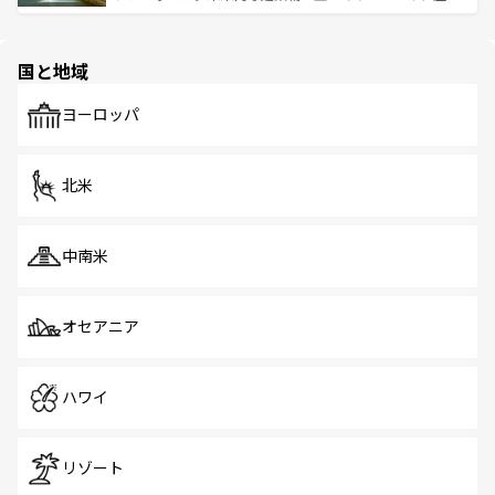
ける。 なお、新着のタイ情報は
コンテンツ一覧
を参照して
そう。 なお、新着の香港情報は
コンテンツ一覧
を参照して
と伝統を感じられるエスニックタウン、多数の緑豊かな公
ほしい。
ほしい。
園や自然保護区など、自然が調和した近代的な景観と文化
の多様性あふれるカラフルな町は、どこを歩いても新しい
国と地域
発見がある。さらに、治安のよさや充実した公共交通機関
も、旅行者にとっては魅力的なポイント。グルメも豊富
で、ホーカーズは地元の風情を楽しめる外せないスポット
ヨーロッパ
だ。訪れる人を飽きさせないシンガポールで、多様な魅力
を体感しよう。 なお、新着のシンガポール情報は
コンテン
ツ一覧
を参照してほしい。
北米
中南米
オセアニア
ハワイ
リゾート