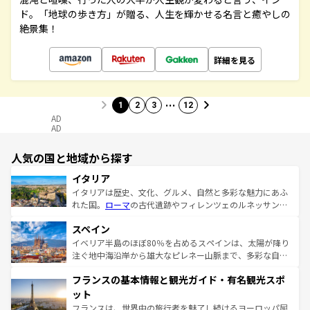
ド。「地球の歩き方」が贈る、人生を輝かせる名言と癒やしの
絶景集！
詳細を見る
…
1
2
3
12
AD
AD
人気の国と地域から探す
イタリア
イタリアは歴史、文化、グルメ、自然と多彩な魅力にあふ
れた国。
ローマ
の古代遺跡やフィレンツェのルネッサンス
美術、ヴェネツィアの運河など、歴史あるスポットはもち
スペイン
ろん、トスカーナの美しい田園風景やアマルフィ海岸の絶
景など、自然景観も見逃せない。観光の合間には、本場の
イベリア半島のほぼ80％を占めるスペインは、太陽が降り
ピザやパスタなど、絶品のイタリア料理を堪能することも
注ぐ地中海沿岸から雄大なピレネー山脈まで、多彩な自然
できる。朝目覚めてから夜眠るまで、すべての瞬間を楽し
と文化が詰まったヨーロッパ屈指の旅行先だ。多様な地域
フランスの基本情報と観光ガイド・有名観光スポ
ませてくれるイタリアで、忘れられない旅をしてみよう！
文化が根付くこの国では、情熱的なフラメンコ、熱気あふ
なお、新着のイタリア情報は
コンテンツ一覧
を参照してほ
れる闘牛、そして美味しいタパスが生活の一部となってい
ット
しい。
る。首都マドリードの洗練された雰囲気や、バルセロナの
フランスは、世界中の旅行者を魅了し続けるヨーロッパ屈