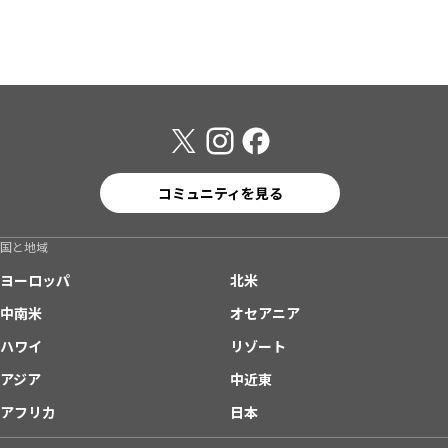
コミュニティを見る
国と地域
ヨーロッパ
北米
中南米
オセアニア
ハワイ
リゾート
アジア
中近東
アフリカ
日本