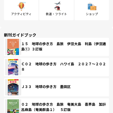
アクティビティ
鉄道・フライト
ショップ
新刊ガイドブック
１５ 地球の歩き方 島旅 伊豆大島 利島（伊豆諸
島①）３訂版
Ｃ０２ 地球の歩き方 ハワイ島 ２０２７～２０２
８
Ｊ３３ 地球の歩き方 墨田区
０２ 地球の歩き方 島旅 奄美大島 喜界島 加計
呂麻島（奄美群島１） ５訂版