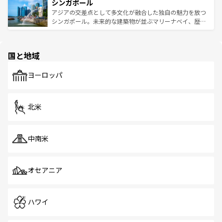
参照してほしい。
シンガポール
激する。気候は一年中温暖で、どの季節にも異なる楽しみ
み、どこを訪れても感動するはず。観光スポットが密集し
が待っている。親しみやすいタイの人々、仏教を中心とし
ており、効率よく見どころを回れるのも魅力。息をのむよ
アジアの交差点として多文化が融合した独自の魅力を放つ
た文化、そして多様な観光資源が、訪れる旅人を魅了し続
うな絶景から文化的な体験まで、香港を存分に楽しみ尽く
シンガポール。未来的な建築物が並ぶマリーナベイ、歴史
ける。 なお、新着のタイ情報は
コンテンツ一覧
を参照して
そう。 なお、新着の香港情報は
コンテンツ一覧
を参照して
と伝統を感じられるエスニックタウン、多数の緑豊かな公
ほしい。
ほしい。
園や自然保護区など、自然が調和した近代的な景観と文化
の多様性あふれるカラフルな町は、どこを歩いても新しい
国と地域
発見がある。さらに、治安のよさや充実した公共交通機関
も、旅行者にとっては魅力的なポイント。グルメも豊富
で、ホーカーズは地元の風情を楽しめる外せないスポット
ヨーロッパ
だ。訪れる人を飽きさせないシンガポールで、多様な魅力
を体感しよう。 なお、新着のシンガポール情報は
コンテン
ツ一覧
を参照してほしい。
北米
中南米
オセアニア
ハワイ