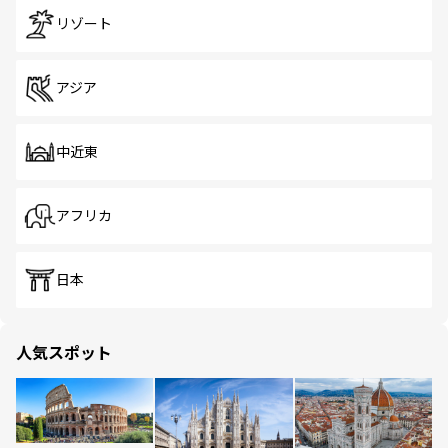
リゾート
アジア
中近東
アフリカ
日本
人気スポット