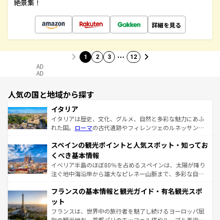
絶景集！
詳細を見る
…
1
2
3
12
AD
AD
人気の国と地域から探す
イタリア
イタリアは歴史、文化、グルメ、自然と多彩な魅力にあふ
れた国。
ローマ
の古代遺跡やフィレンツェのルネッサンス
美術、ヴェネツィアの運河など、歴史あるスポットはもち
スペインの観光ポイントと人気スポット・知ってお
ろん、トスカーナの美しい田園風景やアマルフィ海岸の絶
景など、自然景観も見逃せない。観光の合間には、本場の
くべき基本情報
ピザやパスタなど、絶品のイタリア料理を堪能することも
イベリア半島のほぼ80％を占めるスペインは、太陽が降り
できる。朝目覚めてから夜眠るまで、すべての瞬間を楽し
注ぐ地中海沿岸から雄大なピレネー山脈まで、多彩な自然
ませてくれるイタリアで、忘れられない旅をしてみよう！
と文化が詰まったヨーロッパ屈指の旅行先だ。多様な地域
なお、新着のイタリア情報は
コンテンツ一覧
を参照してほ
フランスの基本情報と観光ガイド・有名観光スポ
文化が根付くこの国では、情熱的なフラメンコ、熱気あふ
しい。
れる闘牛、そして美味しいタパスが生活の一部となってい
ット
る。首都マドリードの洗練された雰囲気や、バルセロナの
フランスは、世界中の旅行者を魅了し続けるヨーロッパ屈
アートに溢れた街角から、地方では古代ローマ遺跡や中世
指の観光地だ。首都パリのエッフェル塔やルーブル美術館