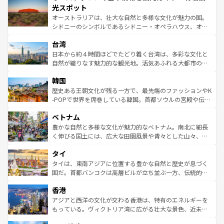
文化が魅力。旅行者はアメリカの各地域で異なる魅力を楽
島だが、静かな自然を求めるならマウイ島やカウアイ島が
光スポット
しみながら、その多様性と豊かな歴史を感じることができ
おすすめ。エメラルドグリーンに輝く海をはじめ、豊かな
オーストラリアは、壮大な自然と多様な文化が魅力の国。
るだろう。車でのロードトリップや列車の旅も、アメリカ
文化や歴史が息づいている。「アロハスピリット」と呼ば
シドニーのシンボルであるシドニー・オペラハウス、オー
ならではの贅沢な旅のスタイルだ。 なお、新着のアメリカ
れるおもてなしの心で訪れる人々を迎えてくれるハワイの
ストラリア東海岸北部に広がる大サンゴ礁地帯グレートバ
情報は
コンテンツ一覧
を参照してほしい。
人々、おいしいローカルフードやハワイアンミュージッ
台湾
リアリーフや大陸中央部にそびえるウルル（エアーズロッ
ク、伝統的なフラダンスなど、すべてがハワイの魅力を彩
ク）、タスマニアの美しい原生林やケアンズの熱帯雨林な
日本から約４時間ほどでたどり着く台湾は、多彩な文化と
っている。訪れるたびに新しい発見と感動が待っているハ
ど、見どころがたくさん。また、カフェやワイン、オージ
自然が織りなす魅力的な観光地。活気あふれる大都市の台
ワイを、存分に味わってほしい。 なお、新着のハワイ情報
ービーフなどの食文化も豊かで、美味しいものであふれて
北やノスタルジックな町並みが人気な九份（ジォウフェ
は
コンテンツ一覧
を参照してほしい。
韓国
いる。アクティビティも充実しており、サーフィンやダイ
ン）、静ひつな山岳地帯である台湾東部など、都市の喧騒
ビング、ハイキングなど、アウトドア好きにはたまらな
と山間の静けさが共存しており、訪れる人に新しい発見と
歴史ある王朝文化が残る一方で、最先端のファッションやK
い。オーストラリアの多彩な魅力を存分に味わいつくそ
驚きをもたらしてくれる。また、奥深い台湾の食文化も魅
-POPで世界を席巻している韓国。首都ソウルの宮殿や伝統
う。 なお、新着のオーストラリア情報は
コンテンツ一覧
を
力で、夜市などの屋台グルメから高級料理、ヘルシーで美
家屋が並ぶエリアでは韓国の歴史と文化に浸ることがで
参照してほしい。
ベトナム
容にもいいと評判のスイーツなど、バラエティ豊かな料理
き、地方に足を延ばせば四季折々の自然美を楽しむことが
が味わえる。 なお、新着の台湾情報は
コンテンツ一覧
を参
できる。そして、キムチや焼肉、絶品のストリートフード
豊かな自然と多様な文化が魅力的なベトナム。南北に細長
照してほしい。
まで、さまざまな韓国料理が待っている。夜には、韓国な
く伸びる国土には、広大な田園風景や青々とした山々、世
らではのナイトライフも堪能できる。あたたかいホスピタ
界遺産に登録された壮大な自然景観が点在し、都市部では
タイ
リティに包まれながら、韓国の多彩な魅力を心ゆくまで味
急速な発展と共に伝統が息づく。ハノイの古い町並みやホ
わってみてほしい。 なお、新着の韓国情報は
コンテンツ一
ーチミン市のフランス統治時代の建物も、独特の雰囲気を
タイは、東南アジアに位置する豊かな自然と歴史が息づく
覧
を参照してほしい。
醸し出している。また、バラエティの豊かさとおいしさで
国だ。首都バンコクは高層ビルが立ち並ぶ一方、伝統的な
世界中の食通を魅了してやまないベトナム料理も魅力のひ
寺院や市場がいたるところに点在し、古きよき文化と現代
香港
とつ。フォーやバインミー、ベトナムコーヒーなどは、ぜ
の活気が交差している。北部ではチェンマイなどの山岳地
ひ現地で味わいたい。どの地域を訪れてもあたたかい人々
帯で自然と触れ合い、南部ではプーケットやクラビの美し
アジアと西洋の文化が交わる香港は、特有のエネルギーを
が旅行者を迎えてくれるので、きっと忘れられない旅にな
いビーチでリゾート気分を楽しむことができる。タイ料理
もっている。ヴィクトリア湾に広がる壮大な景色、近未来
るはずだ。 なお、新着のベトナム情報は
コンテンツ一覧
を
は世界的に有名で、屋台から高級レストランまで味覚を刺
的なアートスポット、そして歴史と現代が融合した町並