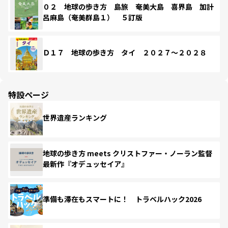
０２ 地球の歩き方 島旅 奄美大島 喜界島 加計
呂麻島（奄美群島１） ５訂版
Ｄ１７ 地球の歩き方 タイ ２０２７～２０２８
特設ページ
世界遺産ランキング
地球の歩き方 meets クリストファー・ノーラン監督
最新作『オデュッセイア』
準備も滞在もスマートに！ トラベルハック2026