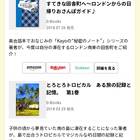
すてきな田舎町へ～ロンドンからの日
帰りおさんぽガイド♪
D-Books
2018.07.26 発売
英会話本でおなじみの「Kayoの“秘密のノート”」シリーズの
著者が、今度は自分の滞在するロンドン南東の田舎町をご紹
介！
詳細を見る
とろとろトロピカル ある旅の記録と
記憶。 第1巻
D-Books
2018.03.29 発売
子供の頃から夢見ていた南の島に滞在することになった筆者
が、島で出合うトロピカルでマジカルな45日間の記録と記