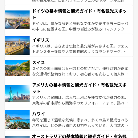
の城塞都市、穏やかなビーチリゾートまで多彩な表情を見
といった象徴的なスポットから、田舎町の古風な美しさま
せる。地方によって風土や気候が異なるスペインはその個
ドイツの基本情報と観光ガイド・有名観光スポッ
で、幅広い魅力が詰まっている。華麗な宮殿、歴史的な大
性で訪れる人を魅了する。 なお、新着のスペイン情報は
コ
聖堂、美しいビーチ、そして豊かな自然が、訪れる者を心
ト
ンテンツ一覧
を参照してほしい。
から魅了する。また、フランスは美食の国としても知ら
ドイツは、豊かな歴史と多彩な文化が交差するヨーロッパ
れ、フランス料理はユネスコ無形文化遺産にも登録されて
の中心に位置する国。中世の街並みが残るロマンチック街
いる。シャンパンの発祥地であるランス、プロヴァンスの
道から、未来を先取りするようなモダンな都市まで多様な
香り高いラベンダー畑など、多彩な楽しみ方が可能だ。さ
イギリス
顔を持つこの国は、どこを歩いても飽きることがない。ベ
らに、パリ以外の地域にも魅力が溢れており、どの街角に
ルリンの文化的活気、バイエルン州のアルプスの絶景、そ
イギリスは、古きよき伝統と最先端が共存する国。ウェス
も豊かな歴史と文化が息づいている。パリ以外の個性あふ
してライン川沿いのワイン畑といった風景は必見。ビール
トミンスター寺院や大英博物館のようなランドマーク、歴
れる地方に足を運ぶとそれぞれで全く異なる文化を体験で
とソーセージを味わいながら地元の人と過ごす楽しい時間
史ある大学都市、美しい丘陵地帯や牧歌的な風景など、エ
きるだろう。 なお、新着のフランス情報は
コンテンツ一覧
スイス
は、お酒好きな人にはぜひ体験してほしい。 なお、新着の
リアごとに異なる魅力がある。また、優雅なアフタヌーン
を参照してほしい。
ドイツ情報は
コンテンツ一覧
を参照してほしい。
ティー、ビール好きにはたまらない英国パブ、サッカー観
スイスの国土面積は九州ほどの広さだが、運行時刻が正確
戦など、本場だからこそできる体験も豊富。イギリスを旅
な交通網が整備されており、初心者でも安心して個人旅行
して楽しみつくそう。 なお、新着のイギリス情報は
コンテ
を楽しめる。日本同様に時刻表どおりの旅が可能だ。中世
アメリカの基本情報と観光ガイド・有名観光スポ
ンツ一覧
を参照してほしい。
の建物がそのまま残る町や、スイスならではのユニークな
博物館もあり、アルプス観光だけでなく町歩きも満喫する
ット
ことができる。国民の所得が高いため物価も高いが、旅行
アメリカ合衆国は、広大な土地と多様な文化が魅力の国。
者向けの交通パス提供のサービスもあり、うまく活用すれ
東海岸の都市部から西海岸のカリフォルニアまで、訪れる
ば市内交通費無料で観光を楽しむこともできる。 なお、新
場所ごとに異なる風景と体験が待っている。ニューヨーク
着のスイス情報は
コンテンツ一覧
を参照してほしい。
ハワイ
のような巨大都市は、観光、ショッピング、エンターテイ
ンメントが詰まった刺激的なスポットだ。一方、アメリカ
年間を通じて温暖な気候に恵まれ、多くの島で構成される
西部には大自然が広がり、グランドキャニオンやイエロー
ハワイは、どの島も独自の魅力をもっている。大自然の神
ストーン国立公園といった絶景が堪能できる。さらに、南
秘を感じたいなら、火山が生み出した壮大な景観を誇るハ
オーストラリアの基本情報と観光ガイド・有名観
部のニューオーリンズでは、音楽と美食が融合した独特の
ワイ島は見逃せない。また、定番の観光地といえばオアフ