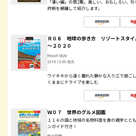
「凄い編」の第2集。美しい、おもしろい、珍
府県を網羅して紹介します。
Ｒ０６ 地球の歩き方 リゾートスタイ
～２０２０
Resort Style
2018.12.05 発売
ワイキキから遠く離れた静かな入り江で過ご
くままにドライブを楽しむ
Ｗ０７ 世界のグルメ図鑑
１１６の国と地域の名物料理を食の雑学とと
ンガイド付き！
旅の図鑑