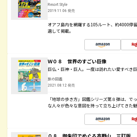
Resort Style
2019.11.06 発売
オアフ島内を網羅する105ルート、約4000
選して掲載。
Ｗ０８ 世界のすごい巨像
巨仏・巨神・巨人。一度は訪れたい愛すべき
旅の図鑑
2021.08.12 発売
「地球の歩き方」図鑑シリーズ第８弾は、で
な人々が色々な意図を持って立ち上げてきた
０８ 御朱印でめぐる高野山 三訂版