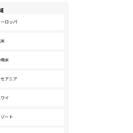
域
ヨーロッパ
北米
中南米
オセアニア
ハワイ
リゾート