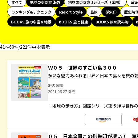
すべて
地球の歩き方 海外
地球の歩き方 Jシリーズ（国内）
aru
ランキング&テクニック
Resort Style
島旅
御朱印
歴史時
BOOKS 旅の名言＆絶景
BOOKS 旅と健康
BOOKS 旅の読み物
41〜60件/221件中 を表示
Ｗ０５ 世界のすごい島３００
多彩な魅力あふれる世界と日本の島々を旅の
旅の図鑑
2021.05.27 発売
「地球の歩き方」図鑑シリーズ第５弾は世界
０５ 日本全国この御朱印が凄い！ 第