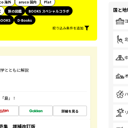
co 海外
aruco 国内
Plat
国と地
代
旅の図鑑
BOOKS スペシャルコラボ
BOOKS
D-Books
絞り込み条件を追加
雑学とともに解説
の「島」！
詳細を見る
壱集 増補改訂版