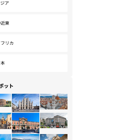
アジア
中近東
アフリカ
日本
ポット