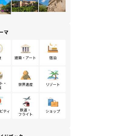
ーマ
食
建築・アート
宿泊
ト・
世界遺産
リゾート
戦
鉄道・
ビティ
ショップ
フライト