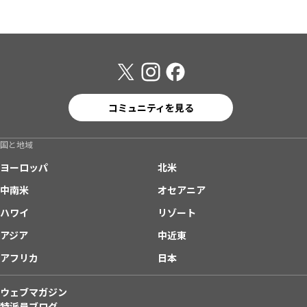
コミュニティを見る
国と地域
ヨーロッパ
北米
中南米
オセアニア
ハワイ
リゾート
アジア
中近東
アフリカ
日本
ウェブマガジン
特派員ブログ