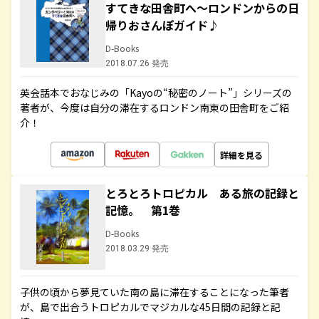
すてきな田舎町へ～ロンドンからの日
帰りおさんぽガイド♪
D-Books
2018.07.26 発売
英会話本でおなじみの「Kayoの“秘密のノート”」シリーズの
著者が、今度は自分の滞在するロンドン南東の田舎町をご紹
介！
詳細を見る
とろとろトロピカル ある旅の記録と
記憶。 第1巻
D-Books
2018.03.29 発売
子供の頃から夢見ていた南の島に滞在することになった筆者
が、島で出合うトロピカルでマジカルな45日間の記録と記