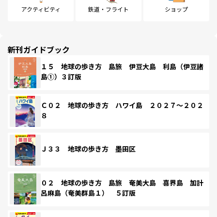
アクティビティ
鉄道・フライト
ショップ
新刊ガイドブック
１５ 地球の歩き方 島旅 伊豆大島 利島（伊豆諸
島①）３訂版
Ｃ０２ 地球の歩き方 ハワイ島 ２０２７～２０２
８
Ｊ３３ 地球の歩き方 墨田区
０２ 地球の歩き方 島旅 奄美大島 喜界島 加計
呂麻島（奄美群島１） ５訂版