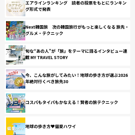
エアラインランキング 読者の投票をもとにランキン
グ形式で発表
Next韓国旅 次の韓国旅行がもっと楽しくなる 旅先・
グルメ・テクニック
旬な“あの人”が「旅」をテーマに語るインタビュー連
載 MY TRAVEL STORY
今、こんな旅がしてみたい！地球の歩き方が選ぶ2026
年絶対行くべき旅先30
コスパもタイパもかなえる！賢者の旅テクニック
地球の歩き方♥偏愛ハワイ