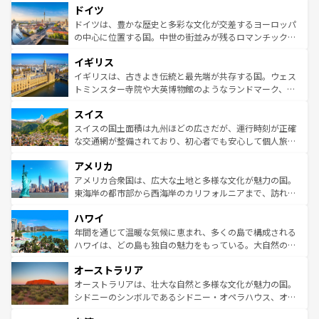
せる。地方によって風土や気候が異なるスペインはその個
ドイツ
で、幅広い魅力が詰まっている。華麗な宮殿、歴史的な大
性で訪れる人を魅了する。 なお、新着のスペイン情報は
コ
聖堂、美しいビーチ、そして豊かな自然が、訪れる者を心
ドイツは、豊かな歴史と多彩な文化が交差するヨーロッパ
ンテンツ一覧
を参照してほしい。
から魅了する。また、フランスは美食の国としても知ら
の中心に位置する国。中世の街並みが残るロマンチック街
れ、フランス料理はユネスコ無形文化遺産にも登録されて
道から、未来を先取りするようなモダンな都市まで多様な
イギリス
いる。シャンパンの発祥地であるランス、プロヴァンスの
顔を持つこの国は、どこを歩いても飽きることがない。ベ
香り高いラベンダー畑など、多彩な楽しみ方が可能だ。さ
ルリンの文化的活気、バイエルン州のアルプスの絶景、そ
イギリスは、古きよき伝統と最先端が共存する国。ウェス
らに、パリ以外の地域にも魅力が溢れており、どの街角に
してライン川沿いのワイン畑といった風景は必見。ビール
トミンスター寺院や大英博物館のようなランドマーク、歴
も豊かな歴史と文化が息づいている。パリ以外の個性あふ
とソーセージを味わいながら地元の人と過ごす楽しい時間
史ある大学都市、美しい丘陵地帯や牧歌的な風景など、エ
れる地方に足を運ぶとそれぞれで全く異なる文化を体験で
スイス
は、お酒好きな人にはぜひ体験してほしい。 なお、新着の
リアごとに異なる魅力がある。また、優雅なアフタヌーン
きるだろう。 なお、新着のフランス情報は
コンテンツ一覧
ドイツ情報は
コンテンツ一覧
を参照してほしい。
ティー、ビール好きにはたまらない英国パブ、サッカー観
スイスの国土面積は九州ほどの広さだが、運行時刻が正確
を参照してほしい。
戦など、本場だからこそできる体験も豊富。イギリスを旅
な交通網が整備されており、初心者でも安心して個人旅行
して楽しみつくそう。 なお、新着のイギリス情報は
コンテ
を楽しめる。日本同様に時刻表どおりの旅が可能だ。中世
アメリカ
ンツ一覧
を参照してほしい。
の建物がそのまま残る町や、スイスならではのユニークな
博物館もあり、アルプス観光だけでなく町歩きも満喫する
アメリカ合衆国は、広大な土地と多様な文化が魅力の国。
ことができる。国民の所得が高いため物価も高いが、旅行
東海岸の都市部から西海岸のカリフォルニアまで、訪れる
者向けの交通パス提供のサービスもあり、うまく活用すれ
場所ごとに異なる風景と体験が待っている。ニューヨーク
ハワイ
ば市内交通費無料で観光を楽しむこともできる。 なお、新
のような巨大都市は、観光、ショッピング、エンターテイ
着のスイス情報は
コンテンツ一覧
を参照してほしい。
ンメントが詰まった刺激的なスポットだ。一方、アメリカ
年間を通じて温暖な気候に恵まれ、多くの島で構成される
西部には大自然が広がり、グランドキャニオンやイエロー
ハワイは、どの島も独自の魅力をもっている。大自然の神
ストーン国立公園といった絶景が堪能できる。さらに、南
秘を感じたいなら、火山が生み出した壮大な景観を誇るハ
オーストラリア
部のニューオーリンズでは、音楽と美食が融合した独特の
ワイ島は見逃せない。また、定番の観光地といえばオアフ
文化が魅力。旅行者はアメリカの各地域で異なる魅力を楽
島だが、静かな自然を求めるならマウイ島やカウアイ島が
オーストラリアは、壮大な自然と多様な文化が魅力の国。
しみながら、その多様性と豊かな歴史を感じることができ
おすすめ。エメラルドグリーンに輝く海をはじめ、豊かな
シドニーのシンボルであるシドニー・オペラハウス、オー
るだろう。車でのロードトリップや列車の旅も、アメリカ
文化や歴史が息づいている。「アロハスピリット」と呼ば
ストラリア東海岸北部に広がる大サンゴ礁地帯グレートバ