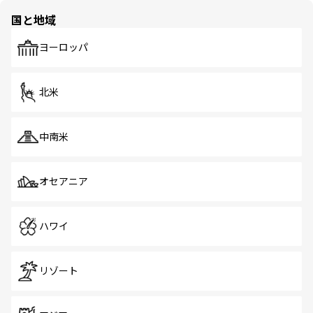
の多様性あふれるカラフルな町は、どこを歩いても新しい
国と地域
発見がある。さらに、治安のよさや充実した公共交通機関
も、旅行者にとっては魅力的なポイント。グルメも豊富
で、ホーカーズは地元の風情を楽しめる外せないスポット
ヨーロッパ
だ。訪れる人を飽きさせないシンガポールで、多様な魅力
を体感しよう。 なお、新着のシンガポール情報は
コンテン
ツ一覧
を参照してほしい。
北米
中南米
オセアニア
ハワイ
リゾート