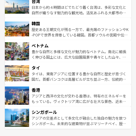
ならではの贅沢な旅のスタイルだ。 なお、新着のアメリカ
台湾
れるおもてなしの心で訪れる人々を迎えてくれるハワイの
リアリーフや大陸中央部にそびえるウルル（エアーズロッ
情報は
コンテンツ一覧
を参照してほしい。
人々、おいしいローカルフードやハワイアンミュージッ
ク）、タスマニアの美しい原生林やケアンズの熱帯雨林な
日本から約４時間ほどでたどり着く台湾は、多彩な文化と
ク、伝統的なフラダンスなど、すべてがハワイの魅力を彩
ど、見どころがたくさん。また、カフェやワイン、オージ
自然が織りなす魅力的な観光地。活気あふれる大都市の台
っている。訪れるたびに新しい発見と感動が待っているハ
ービーフなどの食文化も豊かで、美味しいものであふれて
北やノスタルジックな町並みが人気な九份（ジォウフェ
ワイを、存分に味わってほしい。 なお、新着のハワイ情報
韓国
いる。アクティビティも充実しており、サーフィンやダイ
ン）、静ひつな山岳地帯である台湾東部など、都市の喧騒
は
コンテンツ一覧
を参照してほしい。
ビング、ハイキングなど、アウトドア好きにはたまらな
と山間の静けさが共存しており、訪れる人に新しい発見と
歴史ある王朝文化が残る一方で、最先端のファッションやK
い。オーストラリアの多彩な魅力を存分に味わいつくそ
驚きをもたらしてくれる。また、奥深い台湾の食文化も魅
-POPで世界を席巻している韓国。首都ソウルの宮殿や伝統
う。 なお、新着のオーストラリア情報は
コンテンツ一覧
を
力で、夜市などの屋台グルメから高級料理、ヘルシーで美
家屋が並ぶエリアでは韓国の歴史と文化に浸ることがで
参照してほしい。
ベトナム
容にもいいと評判のスイーツなど、バラエティ豊かな料理
き、地方に足を延ばせば四季折々の自然美を楽しむことが
が味わえる。 なお、新着の台湾情報は
コンテンツ一覧
を参
できる。そして、キムチや焼肉、絶品のストリートフード
豊かな自然と多様な文化が魅力的なベトナム。南北に細長
照してほしい。
まで、さまざまな韓国料理が待っている。夜には、韓国な
く伸びる国土には、広大な田園風景や青々とした山々、世
らではのナイトライフも堪能できる。あたたかいホスピタ
界遺産に登録された壮大な自然景観が点在し、都市部では
タイ
リティに包まれながら、韓国の多彩な魅力を心ゆくまで味
急速な発展と共に伝統が息づく。ハノイの古い町並みやホ
わってみてほしい。 なお、新着の韓国情報は
コンテンツ一
ーチミン市のフランス統治時代の建物も、独特の雰囲気を
タイは、東南アジアに位置する豊かな自然と歴史が息づく
覧
を参照してほしい。
醸し出している。また、バラエティの豊かさとおいしさで
国だ。首都バンコクは高層ビルが立ち並ぶ一方、伝統的な
世界中の食通を魅了してやまないベトナム料理も魅力のひ
寺院や市場がいたるところに点在し、古きよき文化と現代
香港
とつ。フォーやバインミー、ベトナムコーヒーなどは、ぜ
の活気が交差している。北部ではチェンマイなどの山岳地
ひ現地で味わいたい。どの地域を訪れてもあたたかい人々
帯で自然と触れ合い、南部ではプーケットやクラビの美し
アジアと西洋の文化が交わる香港は、特有のエネルギーを
が旅行者を迎えてくれるので、きっと忘れられない旅にな
いビーチでリゾート気分を楽しむことができる。タイ料理
もっている。ヴィクトリア湾に広がる壮大な景色、近未来
るはずだ。 なお、新着のベトナム情報は
コンテンツ一覧
を
は世界的に有名で、屋台から高級レストランまで味覚を刺
的なアートスポット、そして歴史と現代が融合した町並
参照してほしい。
シンガポール
激する。気候は一年中温暖で、どの季節にも異なる楽しみ
み、どこを訪れても感動するはず。観光スポットが密集し
が待っている。親しみやすいタイの人々、仏教を中心とし
ており、効率よく見どころを回れるのも魅力。息をのむよ
アジアの交差点として多文化が融合した独自の魅力を放つ
た文化、そして多様な観光資源が、訪れる旅人を魅了し続
うな絶景から文化的な体験まで、香港を存分に楽しみ尽く
シンガポール。未来的な建築物が並ぶマリーナベイ、歴史
ける。 なお、新着のタイ情報は
コンテンツ一覧
を参照して
そう。 なお、新着の香港情報は
コンテンツ一覧
を参照して
と伝統を感じられるエスニックタウン、多数の緑豊かな公
ほしい。
ほしい。
園や自然保護区など、自然が調和した近代的な景観と文化