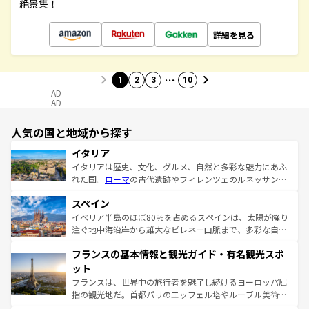
絶景集！
詳細を見る
…
1
2
3
10
AD
AD
人気の国と地域から探す
イタリア
イタリアは歴史、文化、グルメ、自然と多彩な魅力にあふ
れた国。
ローマ
の古代遺跡やフィレンツェのルネッサンス
美術、ヴェネツィアの運河など、歴史あるスポットはもち
スペイン
ろん、トスカーナの美しい田園風景やアマルフィ海岸の絶
景など、自然景観も見逃せない。観光の合間には、本場の
イベリア半島のほぼ80％を占めるスペインは、太陽が降り
ピザやパスタなど、絶品のイタリア料理を堪能することも
注ぐ地中海沿岸から雄大なピレネー山脈まで、多彩な自然
できる。朝目覚めてから夜眠るまで、すべての瞬間を楽し
と文化が詰まったヨーロッパ屈指の旅行先だ。多様な地域
フランスの基本情報と観光ガイド・有名観光スポ
ませてくれるイタリアで、忘れられない旅をしてみよう！
文化が根付くこの国では、情熱的なフラメンコ、熱気あふ
なお、新着のイタリア情報は
コンテンツ一覧
を参照してほ
れる闘牛、そして美味しいタパスが生活の一部となってい
ット
しい。
る。首都マドリードの洗練された雰囲気や、バルセロナの
フランスは、世界中の旅行者を魅了し続けるヨーロッパ屈
アートに溢れた街角から、地方では古代ローマ遺跡や中世
指の観光地だ。首都パリのエッフェル塔やルーブル美術館
の城塞都市、穏やかなビーチリゾートまで多彩な表情を見
といった象徴的なスポットから、田舎町の古風な美しさま