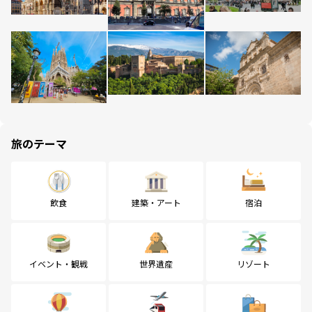
旅のテーマ
飲食
建築・アート
宿泊
イベント・観戦
世界遺産
リゾート