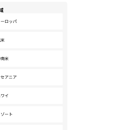
域
ヨーロッパ
北米
中南米
オセアニア
ハワイ
リゾート