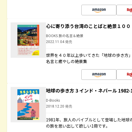
心に寄り添う台湾のことばと絶景１００
BOOKS 旅の名言＆絶景
2022.11.04 発売
世界を４０年以上歩いてきた「地球の歩き方
名言と癒やしの絶景集
地球の歩き方 3 インド・ネパール 1982
D-Books
2018.12.20 発売
1981年、旅人のバイブルとして登場した地
の旅を思い出して欲しい1冊です。