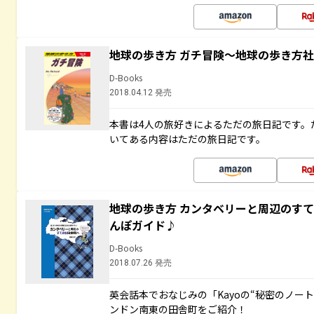
地球の歩き方 ガチ冒険～地球の歩き方
D-Books
2018.04.12 発売
本書は4人の旅好きによるただの旅日記です。
いてある内容はただの旅日記です。
地球の歩き方 カンタベリーと周辺のす
んぽガイド♪
D-Books
2018.07.26 発売
英会話本でおなじみの「Kayoの“秘密のノー
ンドン南東の田舎町をご紹介！