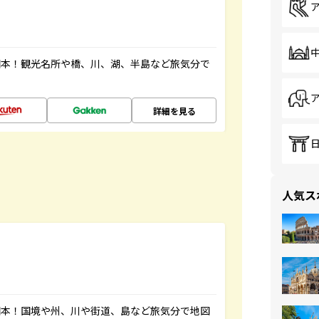
図本！観光名所や橋、川、湖、半島など旅気分で
詳細を見る
人気ス
図本！国境や州、川や街道、島など旅気分で地図