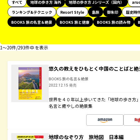
すべて
地球の歩き方 海外
地球の歩き方 Jシリーズ（国内）
aru
ランキング&テクニック
Resort Style
島旅
御朱印
歴史時
BOOKS 旅の名言＆絶景
BOOKS 旅と健康
BOOKS 旅の読み物
1〜20件/293件中 を表示
悠久の教えをひもとく中国のことばと絶
BOOKS 旅の名言＆絶景
2022.12.15 発売
世界を４０年以上歩いてきた「地球の歩き方
名言と癒やしの絶景集
地球のなぞり方 旅地図 日本編