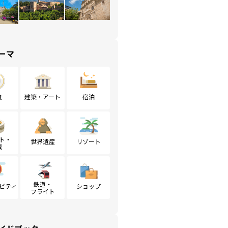
ーマ
食
建築・アート
宿泊
ト・
世界遺産
リゾート
戦
鉄道・
ビティ
ショップ
フライト