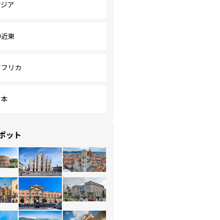
アジア
中近東
アフリカ
日本
ポット