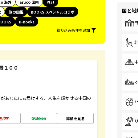
co 海外
aruco 国内
Plat
国と地
代
旅の図鑑
BOOKS スペシャルコラボ
BOOKS
D-Books
絞り込み条件を追加
景１００
」があなたにお届けする、人生を輝かせる中国の
詳細を見る