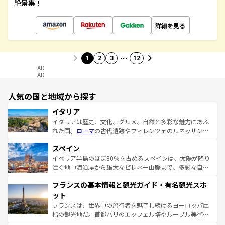
絶景集！
詳細を見る
…
1
2
3
12
AD
AD
人気の国と地域から探す
イタリア
イタリアは歴史、文化、グルメ、自然と多彩な魅力にあふ
れた国。
ローマ
の古代遺跡やフィレンツェのルネッサンス
美術、ヴェネツィアの運河など、歴史あるスポットはもち
スペイン
ろん、トスカーナの美しい田園風景やアマルフィ海岸の絶
景など、自然景観も見逃せない。観光の合間には、本場の
イベリア半島のほぼ80％を占めるスペインは、太陽が降り
ピザやパスタなど、絶品のイタリア料理を堪能することも
注ぐ地中海沿岸から雄大なピレネー山脈まで、多彩な自然
できる。朝目覚めてから夜眠るまで、すべての瞬間を楽し
と文化が詰まったヨーロッパ屈指の旅行先だ。多様な地域
フランスの基本情報と観光ガイド・有名観光スポ
ませてくれるイタリアで、忘れられない旅をしてみよう！
文化が根付くこの国では、情熱的なフラメンコ、熱気あふ
なお、新着のイタリア情報は
コンテンツ一覧
を参照してほ
れる闘牛、そして美味しいタパスが生活の一部となってい
ット
しい。
る。首都マドリードの洗練された雰囲気や、バルセロナの
フランスは、世界中の旅行者を魅了し続けるヨーロッパ屈
アートに溢れた街角から、地方では古代ローマ遺跡や中世
指の観光地だ。首都パリのエッフェル塔やルーブル美術館
の城塞都市、穏やかなビーチリゾートまで多彩な表情を見
といった象徴的なスポットから、田舎町の古風な美しさま