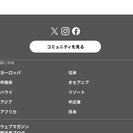
コミュニティを見る
国と地域
ヨーロッパ
北米
中南米
オセアニア
ハワイ
リゾート
アジア
中近東
アフリカ
日本
ウェブマガジン
特派員ブログ