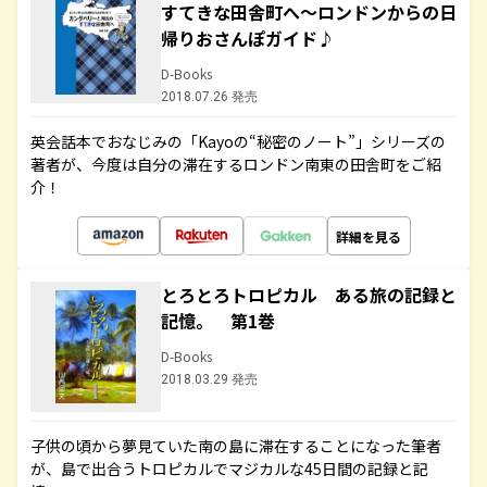
すてきな田舎町へ～ロンドンからの日
帰りおさんぽガイド♪
D-Books
2018.07.26 発売
英会話本でおなじみの「Kayoの“秘密のノート”」シリーズの
著者が、今度は自分の滞在するロンドン南東の田舎町をご紹
介！
詳細を見る
とろとろトロピカル ある旅の記録と
記憶。 第1巻
D-Books
2018.03.29 発売
子供の頃から夢見ていた南の島に滞在することになった筆者
が、島で出合うトロピカルでマジカルな45日間の記録と記