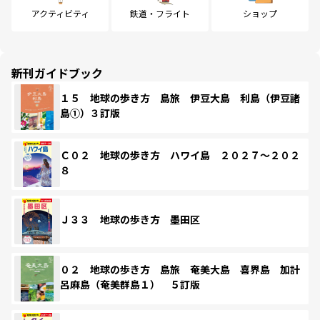
アクティビティ
鉄道・フライト
ショップ
新刊ガイドブック
１５ 地球の歩き方 島旅 伊豆大島 利島（伊豆諸
島①）３訂版
Ｃ０２ 地球の歩き方 ハワイ島 ２０２７～２０２
８
Ｊ３３ 地球の歩き方 墨田区
０２ 地球の歩き方 島旅 奄美大島 喜界島 加計
呂麻島（奄美群島１） ５訂版