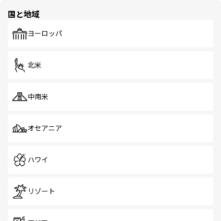
の多様性あふれるカラフルな町は、どこを歩いても新しい
国と地域
発見がある。さらに、治安のよさや充実した公共交通機関
も、旅行者にとっては魅力的なポイント。グルメも豊富
で、ホーカーズは地元の風情を楽しめる外せないスポット
ヨーロッパ
だ。訪れる人を飽きさせないシンガポールで、多様な魅力
を体感しよう。 なお、新着のシンガポール情報は
コンテン
ツ一覧
を参照してほしい。
北米
中南米
オセアニア
ハワイ
リゾート