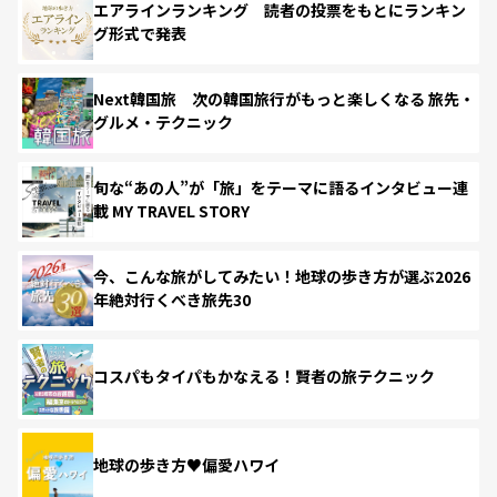
エアラインランキング 読者の投票をもとにランキン
グ形式で発表
Next韓国旅 次の韓国旅行がもっと楽しくなる 旅先・
グルメ・テクニック
旬な“あの人”が「旅」をテーマに語るインタビュー連
載 MY TRAVEL STORY
今、こんな旅がしてみたい！地球の歩き方が選ぶ2026
年絶対行くべき旅先30
コスパもタイパもかなえる！賢者の旅テクニック
地球の歩き方♥偏愛ハワイ