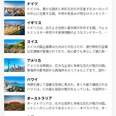
せる。地方によって風土や気候が異なるスペインはその個
ドイツ
で、幅広い魅力が詰まっている。華麗な宮殿、歴史的な大
性で訪れる人を魅了する。 なお、新着のスペイン情報は
コ
聖堂、美しいビーチ、そして豊かな自然が、訪れる者を心
ドイツは、豊かな歴史と多彩な文化が交差するヨーロッパ
ンテンツ一覧
を参照してほしい。
から魅了する。また、フランスは美食の国としても知ら
の中心に位置する国。中世の街並みが残るロマンチック街
れ、フランス料理はユネスコ無形文化遺産にも登録されて
道から、未来を先取りするようなモダンな都市まで多様な
イギリス
いる。シャンパンの発祥地であるランス、プロヴァンスの
顔を持つこの国は、どこを歩いても飽きることがない。ベ
香り高いラベンダー畑など、多彩な楽しみ方が可能だ。さ
ルリンの文化的活気、バイエルン州のアルプスの絶景、そ
イギリスは、古きよき伝統と最先端が共存する国。ウェス
らに、パリ以外の地域にも魅力が溢れており、どの街角に
してライン川沿いのワイン畑といった風景は必見。ビール
トミンスター寺院や大英博物館のようなランドマーク、歴
も豊かな歴史と文化が息づいている。パリ以外の個性あふ
とソーセージを味わいながら地元の人と過ごす楽しい時間
史ある大学都市、美しい丘陵地帯や牧歌的な風景など、エ
れる地方に足を運ぶとそれぞれで全く異なる文化を体験で
スイス
は、お酒好きな人にはぜひ体験してほしい。 なお、新着の
リアごとに異なる魅力がある。また、優雅なアフタヌーン
きるだろう。 なお、新着のフランス情報は
コンテンツ一覧
ドイツ情報は
コンテンツ一覧
を参照してほしい。
ティー、ビール好きにはたまらない英国パブ、サッカー観
スイスの国土面積は九州ほどの広さだが、運行時刻が正確
を参照してほしい。
戦など、本場だからこそできる体験も豊富。イギリスを旅
な交通網が整備されており、初心者でも安心して個人旅行
して楽しみつくそう。 なお、新着のイギリス情報は
コンテ
を楽しめる。日本同様に時刻表どおりの旅が可能だ。中世
アメリカ
ンツ一覧
を参照してほしい。
の建物がそのまま残る町や、スイスならではのユニークな
博物館もあり、アルプス観光だけでなく町歩きも満喫する
アメリカ合衆国は、広大な土地と多様な文化が魅力の国。
ことができる。国民の所得が高いため物価も高いが、旅行
東海岸の都市部から西海岸のカリフォルニアまで、訪れる
者向けの交通パス提供のサービスもあり、うまく活用すれ
場所ごとに異なる風景と体験が待っている。ニューヨーク
ハワイ
ば市内交通費無料で観光を楽しむこともできる。 なお、新
のような巨大都市は、観光、ショッピング、エンターテイ
着のスイス情報は
コンテンツ一覧
を参照してほしい。
ンメントが詰まった刺激的なスポットだ。一方、アメリカ
年間を通じて温暖な気候に恵まれ、多くの島で構成される
西部には大自然が広がり、グランドキャニオンやイエロー
ハワイは、どの島も独自の魅力をもっている。大自然の神
ストーン国立公園といった絶景が堪能できる。さらに、南
秘を感じたいなら、火山が生み出した壮大な景観を誇るハ
オーストラリア
部のニューオーリンズでは、音楽と美食が融合した独特の
ワイ島は見逃せない。また、定番の観光地といえばオアフ
文化が魅力。旅行者はアメリカの各地域で異なる魅力を楽
島だが、静かな自然を求めるならマウイ島やカウアイ島が
オーストラリアは、壮大な自然と多様な文化が魅力の国。
しみながら、その多様性と豊かな歴史を感じることができ
おすすめ。エメラルドグリーンに輝く海をはじめ、豊かな
シドニーのシンボルであるシドニー・オペラハウス、オー
るだろう。車でのロードトリップや列車の旅も、アメリカ
文化や歴史が息づいている。「アロハスピリット」と呼ば
ストラリア東海岸北部に広がる大サンゴ礁地帯グレートバ