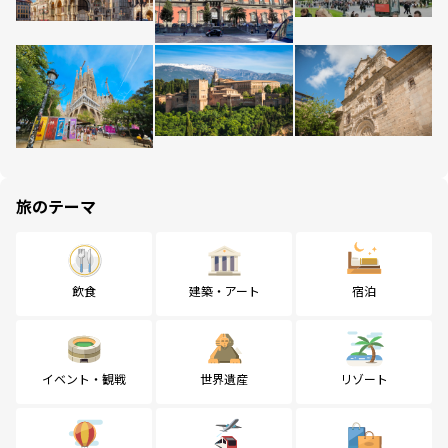
旅のテーマ
飲食
建築・アート
宿泊
イベント・観戦
世界遺産
リゾート