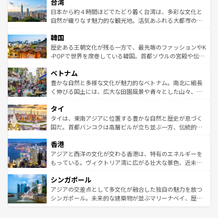
ならではの贅沢な旅のスタイルだ。 なお、新着のアメリカ
台湾
れるおもてなしの心で訪れる人々を迎えてくれるハワイの
リアリーフや大陸中央部にそびえるウルル（エアーズロッ
情報は
コンテンツ一覧
を参照してほしい。
人々、おいしいローカルフードやハワイアンミュージッ
ク）、タスマニアの美しい原生林やケアンズの熱帯雨林な
日本から約４時間ほどでたどり着く台湾は、多彩な文化と
ク、伝統的なフラダンスなど、すべてがハワイの魅力を彩
ど、見どころがたくさん。また、カフェやワイン、オージ
自然が織りなす魅力的な観光地。活気あふれる大都市の台
っている。訪れるたびに新しい発見と感動が待っているハ
ービーフなどの食文化も豊かで、美味しいものであふれて
北やノスタルジックな町並みが人気な九份（ジォウフェ
ワイを、存分に味わってほしい。 なお、新着のハワイ情報
韓国
いる。アクティビティも充実しており、サーフィンやダイ
ン）、静ひつな山岳地帯である台湾東部など、都市の喧騒
は
コンテンツ一覧
を参照してほしい。
ビング、ハイキングなど、アウトドア好きにはたまらな
と山間の静けさが共存しており、訪れる人に新しい発見と
歴史ある王朝文化が残る一方で、最先端のファッションやK
い。オーストラリアの多彩な魅力を存分に味わいつくそ
驚きをもたらしてくれる。また、奥深い台湾の食文化も魅
-POPで世界を席巻している韓国。首都ソウルの宮殿や伝統
う。 なお、新着のオーストラリア情報は
コンテンツ一覧
を
力で、夜市などの屋台グルメから高級料理、ヘルシーで美
家屋が並ぶエリアでは韓国の歴史と文化に浸ることがで
参照してほしい。
ベトナム
容にもいいと評判のスイーツなど、バラエティ豊かな料理
き、地方に足を延ばせば四季折々の自然美を楽しむことが
が味わえる。 なお、新着の台湾情報は
コンテンツ一覧
を参
できる。そして、キムチや焼肉、絶品のストリートフード
豊かな自然と多様な文化が魅力的なベトナム。南北に細長
照してほしい。
まで、さまざまな韓国料理が待っている。夜には、韓国な
く伸びる国土には、広大な田園風景や青々とした山々、世
らではのナイトライフも堪能できる。あたたかいホスピタ
界遺産に登録された壮大な自然景観が点在し、都市部では
タイ
リティに包まれながら、韓国の多彩な魅力を心ゆくまで味
急速な発展と共に伝統が息づく。ハノイの古い町並みやホ
わってみてほしい。 なお、新着の韓国情報は
コンテンツ一
ーチミン市のフランス統治時代の建物も、独特の雰囲気を
タイは、東南アジアに位置する豊かな自然と歴史が息づく
覧
を参照してほしい。
醸し出している。また、バラエティの豊かさとおいしさで
国だ。首都バンコクは高層ビルが立ち並ぶ一方、伝統的な
世界中の食通を魅了してやまないベトナム料理も魅力のひ
寺院や市場がいたるところに点在し、古きよき文化と現代
香港
とつ。フォーやバインミー、ベトナムコーヒーなどは、ぜ
の活気が交差している。北部ではチェンマイなどの山岳地
ひ現地で味わいたい。どの地域を訪れてもあたたかい人々
帯で自然と触れ合い、南部ではプーケットやクラビの美し
アジアと西洋の文化が交わる香港は、特有のエネルギーを
が旅行者を迎えてくれるので、きっと忘れられない旅にな
いビーチでリゾート気分を楽しむことができる。タイ料理
もっている。ヴィクトリア湾に広がる壮大な景色、近未来
るはずだ。 なお、新着のベトナム情報は
コンテンツ一覧
を
は世界的に有名で、屋台から高級レストランまで味覚を刺
的なアートスポット、そして歴史と現代が融合した町並
参照してほしい。
シンガポール
激する。気候は一年中温暖で、どの季節にも異なる楽しみ
み、どこを訪れても感動するはず。観光スポットが密集し
が待っている。親しみやすいタイの人々、仏教を中心とし
ており、効率よく見どころを回れるのも魅力。息をのむよ
アジアの交差点として多文化が融合した独自の魅力を放つ
た文化、そして多様な観光資源が、訪れる旅人を魅了し続
うな絶景から文化的な体験まで、香港を存分に楽しみ尽く
シンガポール。未来的な建築物が並ぶマリーナベイ、歴史
ける。 なお、新着のタイ情報は
コンテンツ一覧
を参照して
そう。 なお、新着の香港情報は
コンテンツ一覧
を参照して
と伝統を感じられるエスニックタウン、多数の緑豊かな公
ほしい。
ほしい。
園や自然保護区など、自然が調和した近代的な景観と文化