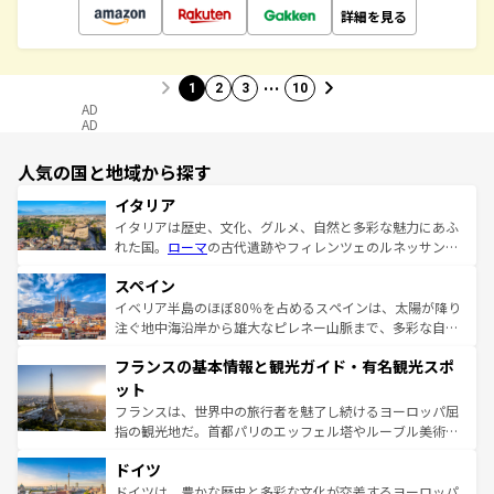
詳細を見る
…
1
2
3
10
AD
AD
人気の国と地域から探す
イタリア
イタリアは歴史、文化、グルメ、自然と多彩な魅力にあふ
れた国。
ローマ
の古代遺跡やフィレンツェのルネッサンス
美術、ヴェネツィアの運河など、歴史あるスポットはもち
スペイン
ろん、トスカーナの美しい田園風景やアマルフィ海岸の絶
景など、自然景観も見逃せない。観光の合間には、本場の
イベリア半島のほぼ80％を占めるスペインは、太陽が降り
ピザやパスタなど、絶品のイタリア料理を堪能することも
注ぐ地中海沿岸から雄大なピレネー山脈まで、多彩な自然
できる。朝目覚めてから夜眠るまで、すべての瞬間を楽し
と文化が詰まったヨーロッパ屈指の旅行先だ。多様な地域
フランスの基本情報と観光ガイド・有名観光スポ
ませてくれるイタリアで、忘れられない旅をしてみよう！
文化が根付くこの国では、情熱的なフラメンコ、熱気あふ
なお、新着のイタリア情報は
コンテンツ一覧
を参照してほ
れる闘牛、そして美味しいタパスが生活の一部となってい
ット
しい。
る。首都マドリードの洗練された雰囲気や、バルセロナの
フランスは、世界中の旅行者を魅了し続けるヨーロッパ屈
アートに溢れた街角から、地方では古代ローマ遺跡や中世
指の観光地だ。首都パリのエッフェル塔やルーブル美術館
の城塞都市、穏やかなビーチリゾートまで多彩な表情を見
といった象徴的なスポットから、田舎町の古風な美しさま
せる。地方によって風土や気候が異なるスペインはその個
ドイツ
で、幅広い魅力が詰まっている。華麗な宮殿、歴史的な大
性で訪れる人を魅了する。 なお、新着のスペイン情報は
コ
聖堂、美しいビーチ、そして豊かな自然が、訪れる者を心
ドイツは、豊かな歴史と多彩な文化が交差するヨーロッパ