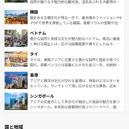
ク、伝統的なフラダンスなど、すべてがハワイの魅力を彩
ど、見どころがたくさん。また、カフェやワイン、オージ
自然が織りなす魅力的な観光地。活気あふれる大都市の台
っている。訪れるたびに新しい発見と感動が待っているハ
ービーフなどの食文化も豊かで、美味しいものであふれて
北やノスタルジックな町並みが人気な九份（ジォウフェ
ワイを、存分に味わってほしい。 なお、新着のハワイ情報
韓国
いる。アクティビティも充実しており、サーフィンやダイ
ン）、静ひつな山岳地帯である台湾東部など、都市の喧騒
は
コンテンツ一覧
を参照してほしい。
ビング、ハイキングなど、アウトドア好きにはたまらな
と山間の静けさが共存しており、訪れる人に新しい発見と
歴史ある王朝文化が残る一方で、最先端のファッションやK
い。オーストラリアの多彩な魅力を存分に味わいつくそ
驚きをもたらしてくれる。また、奥深い台湾の食文化も魅
-POPで世界を席巻している韓国。首都ソウルの宮殿や伝統
う。 なお、新着のオーストラリア情報は
コンテンツ一覧
を
力で、夜市などの屋台グルメから高級料理、ヘルシーで美
家屋が並ぶエリアでは韓国の歴史と文化に浸ることがで
参照してほしい。
ベトナム
容にもいいと評判のスイーツなど、バラエティ豊かな料理
き、地方に足を延ばせば四季折々の自然美を楽しむことが
が味わえる。 なお、新着の台湾情報は
コンテンツ一覧
を参
できる。そして、キムチや焼肉、絶品のストリートフード
豊かな自然と多様な文化が魅力的なベトナム。南北に細長
照してほしい。
まで、さまざまな韓国料理が待っている。夜には、韓国な
く伸びる国土には、広大な田園風景や青々とした山々、世
らではのナイトライフも堪能できる。あたたかいホスピタ
界遺産に登録された壮大な自然景観が点在し、都市部では
タイ
リティに包まれながら、韓国の多彩な魅力を心ゆくまで味
急速な発展と共に伝統が息づく。ハノイの古い町並みやホ
わってみてほしい。 なお、新着の韓国情報は
コンテンツ一
ーチミン市のフランス統治時代の建物も、独特の雰囲気を
タイは、東南アジアに位置する豊かな自然と歴史が息づく
覧
を参照してほしい。
醸し出している。また、バラエティの豊かさとおいしさで
国だ。首都バンコクは高層ビルが立ち並ぶ一方、伝統的な
世界中の食通を魅了してやまないベトナム料理も魅力のひ
寺院や市場がいたるところに点在し、古きよき文化と現代
香港
とつ。フォーやバインミー、ベトナムコーヒーなどは、ぜ
の活気が交差している。北部ではチェンマイなどの山岳地
ひ現地で味わいたい。どの地域を訪れてもあたたかい人々
帯で自然と触れ合い、南部ではプーケットやクラビの美し
アジアと西洋の文化が交わる香港は、特有のエネルギーを
が旅行者を迎えてくれるので、きっと忘れられない旅にな
いビーチでリゾート気分を楽しむことができる。タイ料理
もっている。ヴィクトリア湾に広がる壮大な景色、近未来
るはずだ。 なお、新着のベトナム情報は
コンテンツ一覧
を
は世界的に有名で、屋台から高級レストランまで味覚を刺
的なアートスポット、そして歴史と現代が融合した町並
参照してほしい。
シンガポール
激する。気候は一年中温暖で、どの季節にも異なる楽しみ
み、どこを訪れても感動するはず。観光スポットが密集し
が待っている。親しみやすいタイの人々、仏教を中心とし
ており、効率よく見どころを回れるのも魅力。息をのむよ
アジアの交差点として多文化が融合した独自の魅力を放つ
た文化、そして多様な観光資源が、訪れる旅人を魅了し続
うな絶景から文化的な体験まで、香港を存分に楽しみ尽く
シンガポール。未来的な建築物が並ぶマリーナベイ、歴史
ける。 なお、新着のタイ情報は
コンテンツ一覧
を参照して
そう。 なお、新着の香港情報は
コンテンツ一覧
を参照して
と伝統を感じられるエスニックタウン、多数の緑豊かな公
ほしい。
ほしい。
園や自然保護区など、自然が調和した近代的な景観と文化
の多様性あふれるカラフルな町は、どこを歩いても新しい
国と地域
発見がある。さらに、治安のよさや充実した公共交通機関