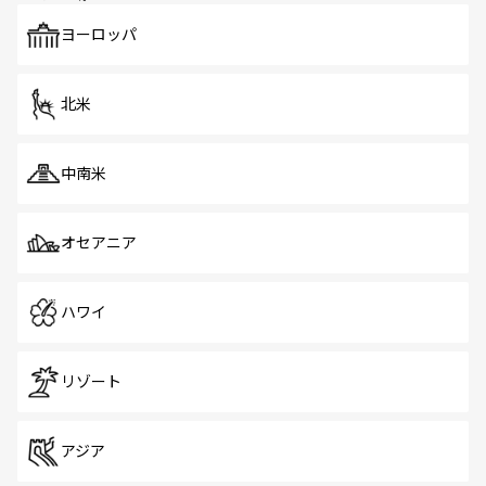
も、旅行者にとっては魅力的なポイント。グルメも豊富
で、ホーカーズは地元の風情を楽しめる外せないスポット
ヨーロッパ
だ。訪れる人を飽きさせないシンガポールで、多様な魅力
を体感しよう。 なお、新着のシンガポール情報は
コンテン
ツ一覧
を参照してほしい。
北米
中南米
オセアニア
ハワイ
リゾート
アジア