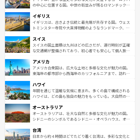
ンテンツ一覧
を参照してほしい。
から魅了する。また、フランスは美食の国としても知ら
の中心に位置する国。中世の街並みが残るロマンチック街
れ、フランス料理はユネスコ無形文化遺産にも登録されて
道から、未来を先取りするようなモダンな都市まで多様な
イギリス
いる。シャンパンの発祥地であるランス、プロヴァンスの
顔を持つこの国は、どこを歩いても飽きることがない。ベ
香り高いラベンダー畑など、多彩な楽しみ方が可能だ。さ
ルリンの文化的活気、バイエルン州のアルプスの絶景、そ
イギリスは、古きよき伝統と最先端が共存する国。ウェス
らに、パリ以外の地域にも魅力が溢れており、どの街角に
してライン川沿いのワイン畑といった風景は必見。ビール
トミンスター寺院や大英博物館のようなランドマーク、歴
も豊かな歴史と文化が息づいている。パリ以外の個性あふ
とソーセージを味わいながら地元の人と過ごす楽しい時間
史ある大学都市、美しい丘陵地帯や牧歌的な風景など、エ
れる地方に足を運ぶとそれぞれで全く異なる文化を体験で
スイス
は、お酒好きな人にはぜひ体験してほしい。 なお、新着の
リアごとに異なる魅力がある。また、優雅なアフタヌーン
きるだろう。 なお、新着のフランス情報は
コンテンツ一覧
ドイツ情報は
コンテンツ一覧
を参照してほしい。
ティー、ビール好きにはたまらない英国パブ、サッカー観
スイスの国土面積は九州ほどの広さだが、運行時刻が正確
を参照してほしい。
戦など、本場だからこそできる体験も豊富。イギリスを旅
な交通網が整備されており、初心者でも安心して個人旅行
して楽しみつくそう。 なお、新着のイギリス情報は
コンテ
を楽しめる。日本同様に時刻表どおりの旅が可能だ。中世
アメリカ
ンツ一覧
を参照してほしい。
の建物がそのまま残る町や、スイスならではのユニークな
博物館もあり、アルプス観光だけでなく町歩きも満喫する
アメリカ合衆国は、広大な土地と多様な文化が魅力の国。
ことができる。国民の所得が高いため物価も高いが、旅行
東海岸の都市部から西海岸のカリフォルニアまで、訪れる
者向けの交通パス提供のサービスもあり、うまく活用すれ
場所ごとに異なる風景と体験が待っている。ニューヨーク
ハワイ
ば市内交通費無料で観光を楽しむこともできる。 なお、新
のような巨大都市は、観光、ショッピング、エンターテイ
着のスイス情報は
コンテンツ一覧
を参照してほしい。
ンメントが詰まった刺激的なスポットだ。一方、アメリカ
年間を通じて温暖な気候に恵まれ、多くの島で構成される
西部には大自然が広がり、グランドキャニオンやイエロー
ハワイは、どの島も独自の魅力をもっている。大自然の神
ストーン国立公園といった絶景が堪能できる。さらに、南
秘を感じたいなら、火山が生み出した壮大な景観を誇るハ
オーストラリア
部のニューオーリンズでは、音楽と美食が融合した独特の
ワイ島は見逃せない。また、定番の観光地といえばオアフ
文化が魅力。旅行者はアメリカの各地域で異なる魅力を楽
島だが、静かな自然を求めるならマウイ島やカウアイ島が
オーストラリアは、壮大な自然と多様な文化が魅力の国。
しみながら、その多様性と豊かな歴史を感じることができ
おすすめ。エメラルドグリーンに輝く海をはじめ、豊かな
シドニーのシンボルであるシドニー・オペラハウス、オー
るだろう。車でのロードトリップや列車の旅も、アメリカ
文化や歴史が息づいている。「アロハスピリット」と呼ば
ストラリア東海岸北部に広がる大サンゴ礁地帯グレートバ
ならではの贅沢な旅のスタイルだ。 なお、新着のアメリカ
台湾
れるおもてなしの心で訪れる人々を迎えてくれるハワイの
リアリーフや大陸中央部にそびえるウルル（エアーズロッ
情報は
コンテンツ一覧
を参照してほしい。
人々、おいしいローカルフードやハワイアンミュージッ
ク）、タスマニアの美しい原生林やケアンズの熱帯雨林な
日本から約４時間ほどでたどり着く台湾は、多彩な文化と