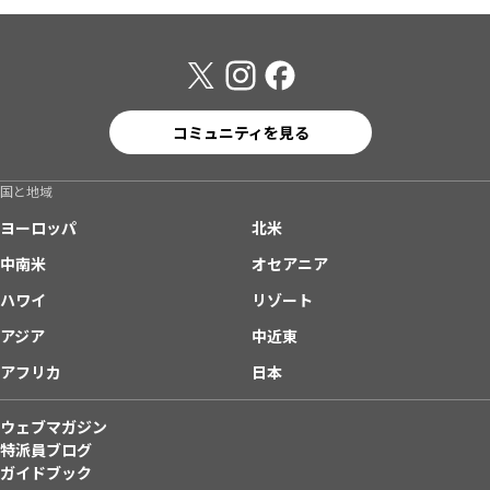
コミュニティを見る
国と地域
ヨーロッパ
北米
中南米
オセアニア
ハワイ
リゾート
アジア
中近東
アフリカ
日本
ウェブマガジン
特派員ブログ
ガイドブック