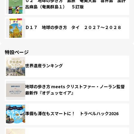
０２ 地球の歩き方 島旅 奄美大島 喜界島 加計
呂麻島（奄美群島１） ５訂版
Ｄ１７ 地球の歩き方 タイ ２０２７～２０２８
特設ページ
世界遺産ランキング
地球の歩き方 meets クリストファー・ノーラン監督
最新作『オデュッセイア』
準備も滞在もスマートに！ トラベルハック2026