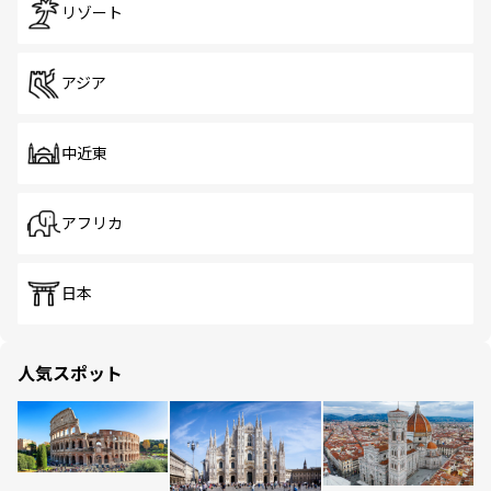
リゾート
アジア
中近東
アフリカ
日本
人気スポット