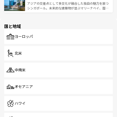
が待っている。親しみやすいタイの人々、仏教を中心とし
ており、効率よく見どころを回れるのも魅力。息をのむよ
アジアの交差点として多文化が融合した独自の魅力を放つ
た文化、そして多様な観光資源が、訪れる旅人を魅了し続
うな絶景から文化的な体験まで、香港を存分に楽しみ尽く
シンガポール。未来的な建築物が並ぶマリーナベイ、歴史
ける。 なお、新着のタイ情報は
コンテンツ一覧
を参照して
そう。 なお、新着の香港情報は
コンテンツ一覧
を参照して
と伝統を感じられるエスニックタウン、多数の緑豊かな公
ほしい。
ほしい。
園や自然保護区など、自然が調和した近代的な景観と文化
の多様性あふれるカラフルな町は、どこを歩いても新しい
国と地域
発見がある。さらに、治安のよさや充実した公共交通機関
も、旅行者にとっては魅力的なポイント。グルメも豊富
で、ホーカーズは地元の風情を楽しめる外せないスポット
ヨーロッパ
だ。訪れる人を飽きさせないシンガポールで、多様な魅力
を体感しよう。 なお、新着のシンガポール情報は
コンテン
ツ一覧
を参照してほしい。
北米
中南米
オセアニア
ハワイ