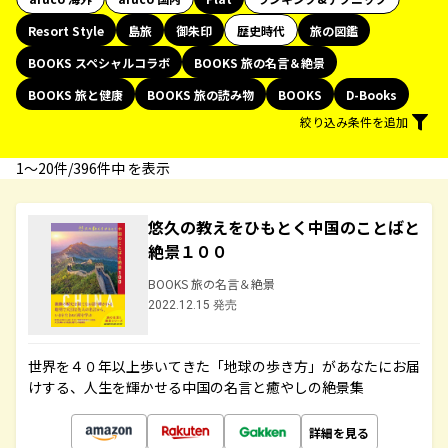
Resort Style
島旅
御朱印
歴史時代
旅の図鑑
BOOKS スペシャルコラボ
BOOKS 旅の名言＆絶景
BOOKS 旅と健康
BOOKS 旅の読み物
BOOKS
D-Books
絞り込み条件を追加
1〜20件/396件中 を表示
悠久の教えをひもとく中国のことばと
絶景１００
BOOKS 旅の名言＆絶景
2022.12.15 発売
世界を４０年以上歩いてきた「地球の歩き方」があなたにお届
けする、人生を輝かせる中国の名言と癒やしの絶景集
詳細を見る