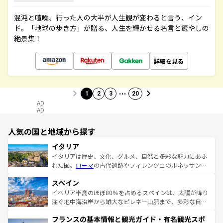
混沌と喧噪、行った人の大半が人生観が変わると言う、イン
ド。「地球の歩き方」が贈る、人生を輝かせる名言と癒やしの
絶景集！
詳細を見る
…
1
2
3
20
AD
AD
人気の国と地域から探す
イタリア
イタリアは歴史、文化、グルメ、自然と多彩な魅力にあふ
れた国。
ローマ
の古代遺跡やフィレンツェのルネッサンス
美術、ヴェネツィアの運河など、歴史あるスポットはもち
スペイン
ろん、トスカーナの美しい田園風景やアマルフィ海岸の絶
景など、自然景観も見逃せない。観光の合間には、本場の
イベリア半島のほぼ80％を占めるスペインは、太陽が降り
ピザやパスタなど、絶品のイタリア料理を堪能することも
注ぐ地中海沿岸から雄大なピレネー山脈まで、多彩な自然
できる。朝目覚めてから夜眠るまで、すべての瞬間を楽し
と文化が詰まったヨーロッパ屈指の旅行先だ。多様な地域
フランスの基本情報と観光ガイド・有名観光スポ
ませてくれるイタリアで、忘れられない旅をしてみよう！
文化が根付くこの国では、情熱的なフラメンコ、熱気あふ