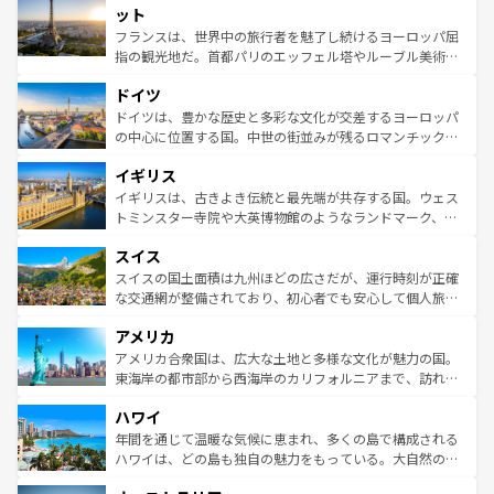
なお、新着のイタリア情報は
コンテンツ一覧
を参照してほ
れる闘牛、そして美味しいタパスが生活の一部となってい
ット
しい。
る。首都マドリードの洗練された雰囲気や、バルセロナの
フランスは、世界中の旅行者を魅了し続けるヨーロッパ屈
アートに溢れた街角から、地方では古代ローマ遺跡や中世
指の観光地だ。首都パリのエッフェル塔やルーブル美術館
の城塞都市、穏やかなビーチリゾートまで多彩な表情を見
といった象徴的なスポットから、田舎町の古風な美しさま
せる。地方によって風土や気候が異なるスペインはその個
ドイツ
で、幅広い魅力が詰まっている。華麗な宮殿、歴史的な大
性で訪れる人を魅了する。 なお、新着のスペイン情報は
コ
聖堂、美しいビーチ、そして豊かな自然が、訪れる者を心
ドイツは、豊かな歴史と多彩な文化が交差するヨーロッパ
ンテンツ一覧
を参照してほしい。
から魅了する。また、フランスは美食の国としても知ら
の中心に位置する国。中世の街並みが残るロマンチック街
れ、フランス料理はユネスコ無形文化遺産にも登録されて
道から、未来を先取りするようなモダンな都市まで多様な
イギリス
いる。シャンパンの発祥地であるランス、プロヴァンスの
顔を持つこの国は、どこを歩いても飽きることがない。ベ
香り高いラベンダー畑など、多彩な楽しみ方が可能だ。さ
ルリンの文化的活気、バイエルン州のアルプスの絶景、そ
イギリスは、古きよき伝統と最先端が共存する国。ウェス
らに、パリ以外の地域にも魅力が溢れており、どの街角に
してライン川沿いのワイン畑といった風景は必見。ビール
トミンスター寺院や大英博物館のようなランドマーク、歴
も豊かな歴史と文化が息づいている。パリ以外の個性あふ
とソーセージを味わいながら地元の人と過ごす楽しい時間
史ある大学都市、美しい丘陵地帯や牧歌的な風景など、エ
れる地方に足を運ぶとそれぞれで全く異なる文化を体験で
スイス
は、お酒好きな人にはぜひ体験してほしい。 なお、新着の
リアごとに異なる魅力がある。また、優雅なアフタヌーン
きるだろう。 なお、新着のフランス情報は
コンテンツ一覧
ドイツ情報は
コンテンツ一覧
を参照してほしい。
ティー、ビール好きにはたまらない英国パブ、サッカー観
スイスの国土面積は九州ほどの広さだが、運行時刻が正確
を参照してほしい。
戦など、本場だからこそできる体験も豊富。イギリスを旅
な交通網が整備されており、初心者でも安心して個人旅行
して楽しみつくそう。 なお、新着のイギリス情報は
コンテ
を楽しめる。日本同様に時刻表どおりの旅が可能だ。中世
アメリカ
ンツ一覧
を参照してほしい。
の建物がそのまま残る町や、スイスならではのユニークな
博物館もあり、アルプス観光だけでなく町歩きも満喫する
アメリカ合衆国は、広大な土地と多様な文化が魅力の国。
ことができる。国民の所得が高いため物価も高いが、旅行
東海岸の都市部から西海岸のカリフォルニアまで、訪れる
者向けの交通パス提供のサービスもあり、うまく活用すれ
場所ごとに異なる風景と体験が待っている。ニューヨーク
ハワイ
ば市内交通費無料で観光を楽しむこともできる。 なお、新
のような巨大都市は、観光、ショッピング、エンターテイ
着のスイス情報は
コンテンツ一覧
を参照してほしい。
ンメントが詰まった刺激的なスポットだ。一方、アメリカ
年間を通じて温暖な気候に恵まれ、多くの島で構成される
西部には大自然が広がり、グランドキャニオンやイエロー
ハワイは、どの島も独自の魅力をもっている。大自然の神
ストーン国立公園といった絶景が堪能できる。さらに、南
秘を感じたいなら、火山が生み出した壮大な景観を誇るハ