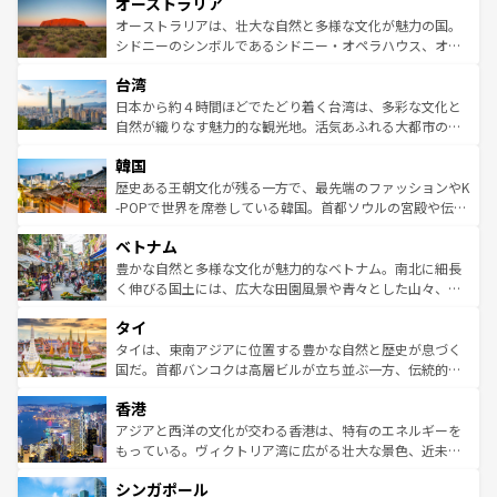
オーストラリア
部のニューオーリンズでは、音楽と美食が融合した独特の
ワイ島は見逃せない。また、定番の観光地といえばオアフ
文化が魅力。旅行者はアメリカの各地域で異なる魅力を楽
島だが、静かな自然を求めるならマウイ島やカウアイ島が
オーストラリアは、壮大な自然と多様な文化が魅力の国。
しみながら、その多様性と豊かな歴史を感じることができ
おすすめ。エメラルドグリーンに輝く海をはじめ、豊かな
シドニーのシンボルであるシドニー・オペラハウス、オー
るだろう。車でのロードトリップや列車の旅も、アメリカ
文化や歴史が息づいている。「アロハスピリット」と呼ば
ストラリア東海岸北部に広がる大サンゴ礁地帯グレートバ
ならではの贅沢な旅のスタイルだ。 なお、新着のアメリカ
台湾
れるおもてなしの心で訪れる人々を迎えてくれるハワイの
リアリーフや大陸中央部にそびえるウルル（エアーズロッ
情報は
コンテンツ一覧
を参照してほしい。
人々、おいしいローカルフードやハワイアンミュージッ
ク）、タスマニアの美しい原生林やケアンズの熱帯雨林な
日本から約４時間ほどでたどり着く台湾は、多彩な文化と
ク、伝統的なフラダンスなど、すべてがハワイの魅力を彩
ど、見どころがたくさん。また、カフェやワイン、オージ
自然が織りなす魅力的な観光地。活気あふれる大都市の台
っている。訪れるたびに新しい発見と感動が待っているハ
ービーフなどの食文化も豊かで、美味しいものであふれて
北やノスタルジックな町並みが人気な九份（ジォウフェ
ワイを、存分に味わってほしい。 なお、新着のハワイ情報
韓国
いる。アクティビティも充実しており、サーフィンやダイ
ン）、静ひつな山岳地帯である台湾東部など、都市の喧騒
は
コンテンツ一覧
を参照してほしい。
ビング、ハイキングなど、アウトドア好きにはたまらな
と山間の静けさが共存しており、訪れる人に新しい発見と
歴史ある王朝文化が残る一方で、最先端のファッションやK
い。オーストラリアの多彩な魅力を存分に味わいつくそ
驚きをもたらしてくれる。また、奥深い台湾の食文化も魅
-POPで世界を席巻している韓国。首都ソウルの宮殿や伝統
う。 なお、新着のオーストラリア情報は
コンテンツ一覧
を
力で、夜市などの屋台グルメから高級料理、ヘルシーで美
家屋が並ぶエリアでは韓国の歴史と文化に浸ることがで
参照してほしい。
ベトナム
容にもいいと評判のスイーツなど、バラエティ豊かな料理
き、地方に足を延ばせば四季折々の自然美を楽しむことが
が味わえる。 なお、新着の台湾情報は
コンテンツ一覧
を参
できる。そして、キムチや焼肉、絶品のストリートフード
豊かな自然と多様な文化が魅力的なベトナム。南北に細長
照してほしい。
まで、さまざまな韓国料理が待っている。夜には、韓国な
く伸びる国土には、広大な田園風景や青々とした山々、世
らではのナイトライフも堪能できる。あたたかいホスピタ
界遺産に登録された壮大な自然景観が点在し、都市部では
タイ
リティに包まれながら、韓国の多彩な魅力を心ゆくまで味
急速な発展と共に伝統が息づく。ハノイの古い町並みやホ
わってみてほしい。 なお、新着の韓国情報は
コンテンツ一
ーチミン市のフランス統治時代の建物も、独特の雰囲気を
タイは、東南アジアに位置する豊かな自然と歴史が息づく
覧
を参照してほしい。
醸し出している。また、バラエティの豊かさとおいしさで
国だ。首都バンコクは高層ビルが立ち並ぶ一方、伝統的な
世界中の食通を魅了してやまないベトナム料理も魅力のひ
寺院や市場がいたるところに点在し、古きよき文化と現代
香港
とつ。フォーやバインミー、ベトナムコーヒーなどは、ぜ
の活気が交差している。北部ではチェンマイなどの山岳地
ひ現地で味わいたい。どの地域を訪れてもあたたかい人々
帯で自然と触れ合い、南部ではプーケットやクラビの美し
アジアと西洋の文化が交わる香港は、特有のエネルギーを
が旅行者を迎えてくれるので、きっと忘れられない旅にな
いビーチでリゾート気分を楽しむことができる。タイ料理
もっている。ヴィクトリア湾に広がる壮大な景色、近未来
るはずだ。 なお、新着のベトナム情報は
コンテンツ一覧
を
は世界的に有名で、屋台から高級レストランまで味覚を刺
的なアートスポット、そして歴史と現代が融合した町並
参照してほしい。
シンガポール
激する。気候は一年中温暖で、どの季節にも異なる楽しみ
み、どこを訪れても感動するはず。観光スポットが密集し