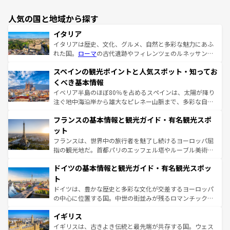
人気の国と地域から探す
イタリア
イタリアは歴史、文化、グルメ、自然と多彩な魅力にあふ
れた国。
ローマ
の古代遺跡やフィレンツェのルネッサンス
美術、ヴェネツィアの運河など、歴史あるスポットはもち
スペインの観光ポイントと人気スポット・知ってお
ろん、トスカーナの美しい田園風景やアマルフィ海岸の絶
景など、自然景観も見逃せない。観光の合間には、本場の
くべき基本情報
ピザやパスタなど、絶品のイタリア料理を堪能することも
イベリア半島のほぼ80％を占めるスペインは、太陽が降り
できる。朝目覚めてから夜眠るまで、すべての瞬間を楽し
注ぐ地中海沿岸から雄大なピレネー山脈まで、多彩な自然
ませてくれるイタリアで、忘れられない旅をしてみよう！
と文化が詰まったヨーロッパ屈指の旅行先だ。多様な地域
なお、新着のイタリア情報は
コンテンツ一覧
を参照してほ
フランスの基本情報と観光ガイド・有名観光スポ
文化が根付くこの国では、情熱的なフラメンコ、熱気あふ
しい。
れる闘牛、そして美味しいタパスが生活の一部となってい
ット
る。首都マドリードの洗練された雰囲気や、バルセロナの
フランスは、世界中の旅行者を魅了し続けるヨーロッパ屈
アートに溢れた街角から、地方では古代ローマ遺跡や中世
指の観光地だ。首都パリのエッフェル塔やルーブル美術館
の城塞都市、穏やかなビーチリゾートまで多彩な表情を見
といった象徴的なスポットから、田舎町の古風な美しさま
せる。地方によって風土や気候が異なるスペインはその個
ドイツの基本情報と観光ガイド・有名観光スポッ
で、幅広い魅力が詰まっている。華麗な宮殿、歴史的な大
性で訪れる人を魅了する。 なお、新着のスペイン情報は
コ
聖堂、美しいビーチ、そして豊かな自然が、訪れる者を心
ト
ンテンツ一覧
を参照してほしい。
から魅了する。また、フランスは美食の国としても知ら
ドイツは、豊かな歴史と多彩な文化が交差するヨーロッパ
れ、フランス料理はユネスコ無形文化遺産にも登録されて
の中心に位置する国。中世の街並みが残るロマンチック街
いる。シャンパンの発祥地であるランス、プロヴァンスの
道から、未来を先取りするようなモダンな都市まで多様な
香り高いラベンダー畑など、多彩な楽しみ方が可能だ。さ
イギリス
顔を持つこの国は、どこを歩いても飽きることがない。ベ
らに、パリ以外の地域にも魅力が溢れており、どの街角に
ルリンの文化的活気、バイエルン州のアルプスの絶景、そ
イギリスは、古きよき伝統と最先端が共存する国。ウェス