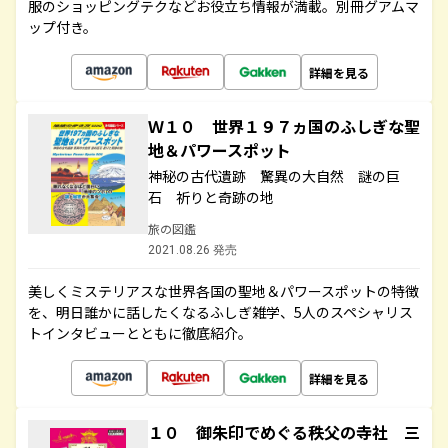
服のショッピングテクなどお役立ち情報が満載。別冊グアムマ
ップ付き。
詳細を見る
Ｗ１０ 世界１９７ヵ国のふしぎな聖
地＆パワースポット
神秘の古代遺跡 驚異の大自然 謎の巨
石 祈りと奇跡の地
旅の図鑑
2021.08.26 発売
美しくミステリアスな世界各国の聖地＆パワースポットの特徴
を、明日誰かに話したくなるふしぎ雑学、5人のスペシャリス
トインタビューとともに徹底紹介。
詳細を見る
１０ 御朱印でめぐる秩父の寺社 三