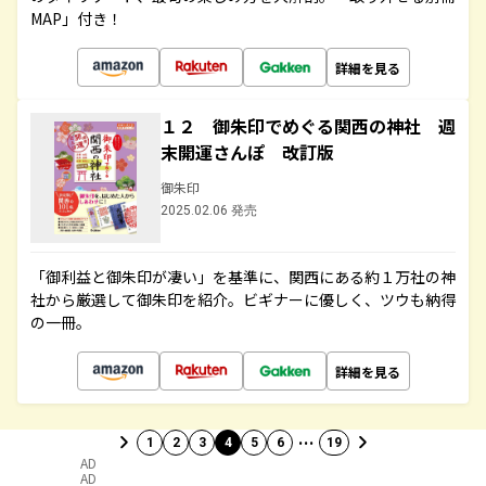
MAP」付き！
詳細を見る
１２ 御朱印でめぐる関西の神社 週
末開運さんぽ 改訂版
御朱印
2025.02.06 発売
「御利益と御朱印が凄い」を基準に、関西にある約１万社の神
社から厳選して御朱印を紹介。ビギナーに優しく、ツウも納得
の一冊。
詳細を見る
…
1
2
3
4
5
6
19
AD
AD