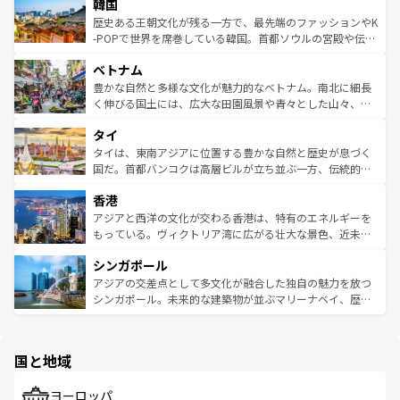
は
コンテンツ一覧
を参照してほしい。
韓国
いる。アクティビティも充実しており、サーフィンやダイ
ン）、静ひつな山岳地帯である台湾東部など、都市の喧騒
ビング、ハイキングなど、アウトドア好きにはたまらな
と山間の静けさが共存しており、訪れる人に新しい発見と
歴史ある王朝文化が残る一方で、最先端のファッションやK
い。オーストラリアの多彩な魅力を存分に味わいつくそ
驚きをもたらしてくれる。また、奥深い台湾の食文化も魅
-POPで世界を席巻している韓国。首都ソウルの宮殿や伝統
う。 なお、新着のオーストラリア情報は
コンテンツ一覧
を
力で、夜市などの屋台グルメから高級料理、ヘルシーで美
家屋が並ぶエリアでは韓国の歴史と文化に浸ることがで
参照してほしい。
ベトナム
容にもいいと評判のスイーツなど、バラエティ豊かな料理
き、地方に足を延ばせば四季折々の自然美を楽しむことが
が味わえる。 なお、新着の台湾情報は
コンテンツ一覧
を参
できる。そして、キムチや焼肉、絶品のストリートフード
豊かな自然と多様な文化が魅力的なベトナム。南北に細長
照してほしい。
まで、さまざまな韓国料理が待っている。夜には、韓国な
く伸びる国土には、広大な田園風景や青々とした山々、世
らではのナイトライフも堪能できる。あたたかいホスピタ
界遺産に登録された壮大な自然景観が点在し、都市部では
タイ
リティに包まれながら、韓国の多彩な魅力を心ゆくまで味
急速な発展と共に伝統が息づく。ハノイの古い町並みやホ
わってみてほしい。 なお、新着の韓国情報は
コンテンツ一
ーチミン市のフランス統治時代の建物も、独特の雰囲気を
タイは、東南アジアに位置する豊かな自然と歴史が息づく
覧
を参照してほしい。
醸し出している。また、バラエティの豊かさとおいしさで
国だ。首都バンコクは高層ビルが立ち並ぶ一方、伝統的な
世界中の食通を魅了してやまないベトナム料理も魅力のひ
寺院や市場がいたるところに点在し、古きよき文化と現代
香港
とつ。フォーやバインミー、ベトナムコーヒーなどは、ぜ
の活気が交差している。北部ではチェンマイなどの山岳地
ひ現地で味わいたい。どの地域を訪れてもあたたかい人々
帯で自然と触れ合い、南部ではプーケットやクラビの美し
アジアと西洋の文化が交わる香港は、特有のエネルギーを
が旅行者を迎えてくれるので、きっと忘れられない旅にな
いビーチでリゾート気分を楽しむことができる。タイ料理
もっている。ヴィクトリア湾に広がる壮大な景色、近未来
るはずだ。 なお、新着のベトナム情報は
コンテンツ一覧
を
は世界的に有名で、屋台から高級レストランまで味覚を刺
的なアートスポット、そして歴史と現代が融合した町並
参照してほしい。
シンガポール
激する。気候は一年中温暖で、どの季節にも異なる楽しみ
み、どこを訪れても感動するはず。観光スポットが密集し
が待っている。親しみやすいタイの人々、仏教を中心とし
ており、効率よく見どころを回れるのも魅力。息をのむよ
アジアの交差点として多文化が融合した独自の魅力を放つ
た文化、そして多様な観光資源が、訪れる旅人を魅了し続
うな絶景から文化的な体験まで、香港を存分に楽しみ尽く
シンガポール。未来的な建築物が並ぶマリーナベイ、歴史
ける。 なお、新着のタイ情報は
コンテンツ一覧
を参照して
そう。 なお、新着の香港情報は
コンテンツ一覧
を参照して
と伝統を感じられるエスニックタウン、多数の緑豊かな公
ほしい。
ほしい。
園や自然保護区など、自然が調和した近代的な景観と文化
の多様性あふれるカラフルな町は、どこを歩いても新しい
国と地域
発見がある。さらに、治安のよさや充実した公共交通機関
も、旅行者にとっては魅力的なポイント。グルメも豊富
で、ホーカーズは地元の風情を楽しめる外せないスポット
ヨーロッパ