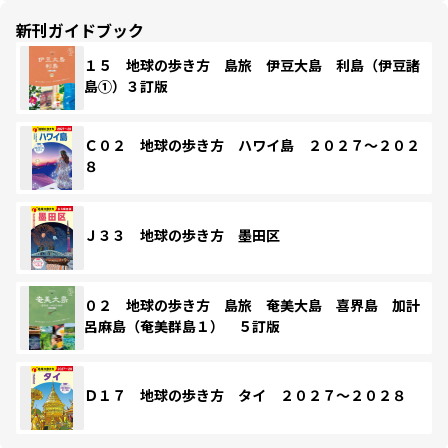
新刊ガイドブック
１５ 地球の歩き方 島旅 伊豆大島 利島（伊豆諸
島①）３訂版
Ｃ０２ 地球の歩き方 ハワイ島 ２０２７～２０２
８
Ｊ３３ 地球の歩き方 墨田区
０２ 地球の歩き方 島旅 奄美大島 喜界島 加計
呂麻島（奄美群島１） ５訂版
Ｄ１７ 地球の歩き方 タイ ２０２７～２０２８