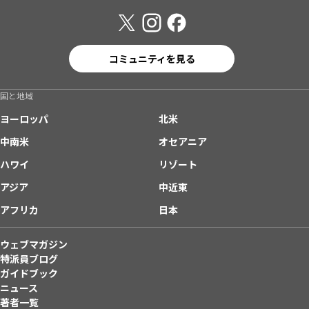
コミュニティを見る
国と地域
ヨーロッパ
北米
中南米
オセアニア
ハワイ
リゾート
アジア
中近東
アフリカ
日本
ウェブマガジン
特派員ブログ
ガイドブック
ニュース
著者一覧