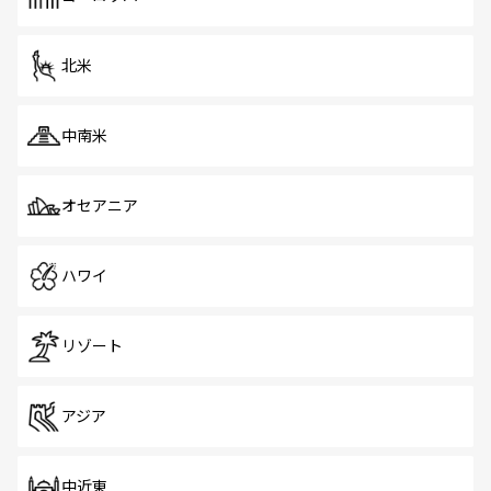
だ。訪れる人を飽きさせないシンガポールで、多様な魅力
を体感しよう。 なお、新着のシンガポール情報は
コンテン
ツ一覧
を参照してほしい。
北米
中南米
オセアニア
ハワイ
リゾート
アジア
中近東