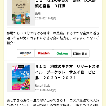
１２ 地球の歩き方 島旅 久米島
渡名喜島 ３訂版
島旅
2026.02.19 発売
那覇から３０分で行ける琉球一の美島。ゆるやかな空気と透き
通った青い海に囲まれた小さな島の魅力を、あますことなくご
紹介！
詳細を見る
Ｒ１２ 地球の歩き方 リゾートスタ
イル プーケット サムイ島 ピピ
島 ２０２０～２０２１
Resort Style
2019.09.04 発売
美しすぎる海で一生の思い出ができる！ コスパ最強で大人気
のタイリゾート、最旬の楽しみ方を大解剖。「取り外せる別冊