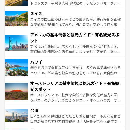
も豊かな歴史と文化が息づいている。パリ以外の個性あふ
してライン川沿いのワイン畑といった風景は必見。ビール
トミンスター寺院や大英博物館のようなランドマーク、歴
れる地方に足を運ぶとそれぞれで全く異なる文化を体験で
とソーセージを味わいながら地元の人と過ごす楽しい時間
史ある大学都市、美しい丘陵地帯や牧歌的な風景など、エ
きるだろう。 なお、新着のフランス情報は
コンテンツ一覧
スイス
は、お酒好きな人にはぜひ体験してほしい。 なお、新着の
リアごとに異なる魅力がある。また、優雅なアフタヌーン
を参照してほしい。
ドイツ情報は
コンテンツ一覧
を参照してほしい。
ティー、ビール好きにはたまらない英国パブ、サッカー観
スイスの国土面積は九州ほどの広さだが、運行時刻が正確
戦など、本場だからこそできる体験も豊富。イギリスを旅
な交通網が整備されており、初心者でも安心して個人旅行
して楽しみつくそう。 なお、新着のイギリス情報は
コンテ
を楽しめる。日本同様に時刻表どおりの旅が可能だ。中世
アメリカの基本情報と観光ガイド・有名観光スポ
ンツ一覧
を参照してほしい。
の建物がそのまま残る町や、スイスならではのユニークな
博物館もあり、アルプス観光だけでなく町歩きも満喫する
ット
ことができる。国民の所得が高いため物価も高いが、旅行
アメリカ合衆国は、広大な土地と多様な文化が魅力の国。
者向けの交通パス提供のサービスもあり、うまく活用すれ
東海岸の都市部から西海岸のカリフォルニアまで、訪れる
ば市内交通費無料で観光を楽しむこともできる。 なお、新
場所ごとに異なる風景と体験が待っている。ニューヨーク
着のスイス情報は
コンテンツ一覧
を参照してほしい。
ハワイ
のような巨大都市は、観光、ショッピング、エンターテイ
ンメントが詰まった刺激的なスポットだ。一方、アメリカ
年間を通じて温暖な気候に恵まれ、多くの島で構成される
西部には大自然が広がり、グランドキャニオンやイエロー
ハワイは、どの島も独自の魅力をもっている。大自然の神
ストーン国立公園といった絶景が堪能できる。さらに、南
秘を感じたいなら、火山が生み出した壮大な景観を誇るハ
オーストラリアの基本情報と観光ガイド・有名観
部のニューオーリンズでは、音楽と美食が融合した独特の
ワイ島は見逃せない。また、定番の観光地といえばオアフ
文化が魅力。旅行者はアメリカの各地域で異なる魅力を楽
島だが、静かな自然を求めるならマウイ島やカウアイ島が
光スポット
しみながら、その多様性と豊かな歴史を感じることができ
おすすめ。エメラルドグリーンに輝く海をはじめ、豊かな
オーストラリアは、壮大な自然と多様な文化が魅力の国。
るだろう。車でのロードトリップや列車の旅も、アメリカ
文化や歴史が息づいている。「アロハスピリット」と呼ば
シドニーのシンボルであるシドニー・オペラハウス、オー
ならではの贅沢な旅のスタイルだ。 なお、新着のアメリカ
れるおもてなしの心で訪れる人々を迎えてくれるハワイの
ストラリア東海岸北部に広がる大サンゴ礁地帯グレートバ
情報は
コンテンツ一覧
を参照してほしい。
人々、おいしいローカルフードやハワイアンミュージッ
台湾
リアリーフや大陸中央部にそびえるウルル（エアーズロッ
ク、伝統的なフラダンスなど、すべてがハワイの魅力を彩
ク）、タスマニアの美しい原生林やケアンズの熱帯雨林な
日本から約４時間ほどでたどり着く台湾は、多彩な文化と
っている。訪れるたびに新しい発見と感動が待っているハ
ど、見どころがたくさん。また、カフェやワイン、オージ
自然が織りなす魅力的な観光地。活気あふれる大都市の台
ワイを、存分に味わってほしい。 なお、新着のハワイ情報
ービーフなどの食文化も豊かで、美味しいものであふれて
北やノスタルジックな町並みが人気な九份（ジォウフェ