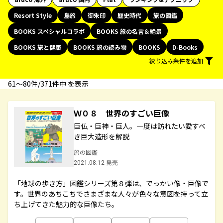
Resort Style
島旅
御朱印
歴史時代
旅の図鑑
BOOKS スペシャルコラボ
BOOKS 旅の名言＆絶景
BOOKS 旅と健康
BOOKS 旅の読み物
BOOKS
D-Books
絞り込み条件を追加
61〜80件/371件中 を表示
Ｗ０８ 世界のすごい巨像
巨仏・巨神・巨人。一度は訪れたい愛すべ
き巨大造形を解説
旅の図鑑
2021.08.12 発売
「地球の歩き方」図鑑シリーズ第８弾は、でっかい像・巨像で
す。世界のあちこちでさまざまな人々が色々な意図を持って立
ち上げてきた魅力的な巨像たち。