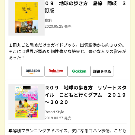
０９ 地球の歩き方 島旅 隠岐 ３
訂版
島旅
2023.05.25 発売
１冊丸ごと隠岐だけのガイドブック。出雲空港から約３０分。
そこには世界が認めた個性豊かな絶景と、豊かな人々の営みが
あった！
詳細を見る
Ｒ０９ 地球の歩き方 リゾートスタ
イル こどもと行くグアム ２０１９
～２０２０
Resort Style
2019.03.27 発売
年齢別プランニングアドバイス、気になるゴハン事情、こども