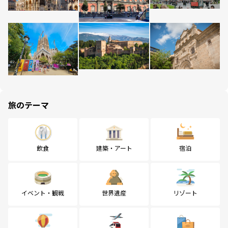
旅のテーマ
飲食
建築・アート
宿泊
イベント・観戦
世界遺産
リゾート