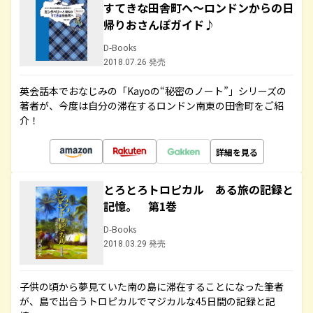
すてきな田舎町へ～ロンドンからの日
帰りおさんぽガイド♪
D-Books
2018.07.26 発売
英会話本でおなじみの「Kayoの“秘密のノート”」シリーズの
著者が、今度は自分の滞在するロンドン南東の田舎町をご紹
介！
詳細を見る
とろとろトロピカル ある旅の記録と
記憶。 第1巻
D-Books
2018.03.29 発売
子供の頃から夢見ていた南の島に滞在することになった筆者
が、島で出合うトロピカルでマジカルな45日間の記録と記