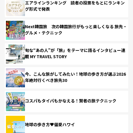
エアラインランキング 読者の投票をもとにランキン
グ形式で発表
Next韓国旅 次の韓国旅行がもっと楽しくなる 旅先・
グルメ・テクニック
旬な“あの人”が「旅」をテーマに語るインタビュー連
載 MY TRAVEL STORY
今、こんな旅がしてみたい！地球の歩き方が選ぶ2026
年絶対行くべき旅先30
コスパもタイパもかなえる！賢者の旅テクニック
地球の歩き方♥偏愛ハワイ