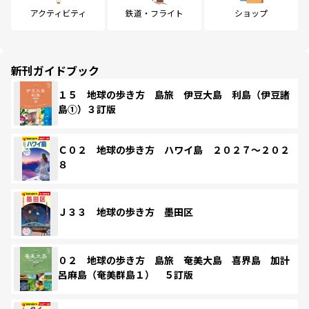
アクティビティ
鉄道・フライト
ショップ
新刊ガイドブック
１５ 地球の歩き方 島旅 伊豆大島 利島（伊豆諸
島①）３訂版
Ｃ０２ 地球の歩き方 ハワイ島 ２０２７～２０２
８
Ｊ３３ 地球の歩き方 墨田区
０２ 地球の歩き方 島旅 奄美大島 喜界島 加計
呂麻島（奄美群島１） ５訂版