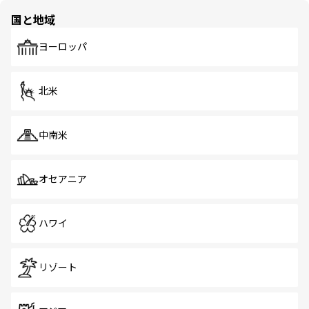
の多様性あふれるカラフルな町は、どこを歩いても新しい
国と地域
発見がある。さらに、治安のよさや充実した公共交通機関
も、旅行者にとっては魅力的なポイント。グルメも豊富
で、ホーカーズは地元の風情を楽しめる外せないスポット
ヨーロッパ
だ。訪れる人を飽きさせないシンガポールで、多様な魅力
を体感しよう。 なお、新着のシンガポール情報は
コンテン
ツ一覧
を参照してほしい。
北米
中南米
オセアニア
ハワイ
リゾート