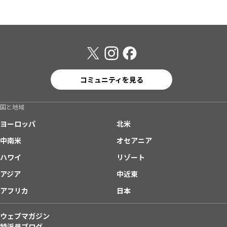
コミュニティを見る
国と地域
ヨーロッパ
北米
中南米
オセアニア
ハワイ
リゾート
アジア
中近東
アフリカ
日本
ウェブマガジン
特派員ブログ