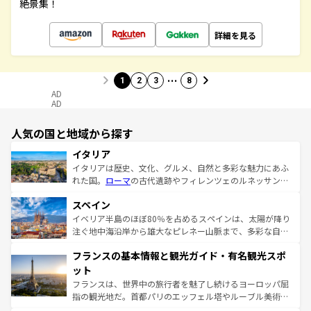
絶景集！
詳細を見る
…
1
2
3
8
AD
AD
人気の国と地域から探す
イタリア
イタリアは歴史、文化、グルメ、自然と多彩な魅力にあふ
れた国。
ローマ
の古代遺跡やフィレンツェのルネッサンス
美術、ヴェネツィアの運河など、歴史あるスポットはもち
スペイン
ろん、トスカーナの美しい田園風景やアマルフィ海岸の絶
景など、自然景観も見逃せない。観光の合間には、本場の
イベリア半島のほぼ80％を占めるスペインは、太陽が降り
ピザやパスタなど、絶品のイタリア料理を堪能することも
注ぐ地中海沿岸から雄大なピレネー山脈まで、多彩な自然
できる。朝目覚めてから夜眠るまで、すべての瞬間を楽し
と文化が詰まったヨーロッパ屈指の旅行先だ。多様な地域
フランスの基本情報と観光ガイド・有名観光スポ
ませてくれるイタリアで、忘れられない旅をしてみよう！
文化が根付くこの国では、情熱的なフラメンコ、熱気あふ
なお、新着のイタリア情報は
コンテンツ一覧
を参照してほ
れる闘牛、そして美味しいタパスが生活の一部となってい
ット
しい。
る。首都マドリードの洗練された雰囲気や、バルセロナの
フランスは、世界中の旅行者を魅了し続けるヨーロッパ屈
アートに溢れた街角から、地方では古代ローマ遺跡や中世
指の観光地だ。首都パリのエッフェル塔やルーブル美術館
の城塞都市、穏やかなビーチリゾートまで多彩な表情を見
といった象徴的なスポットから、田舎町の古風な美しさま