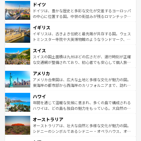
せる。地方によって風土や気候が異なるスペインはその個
ドイツ
で、幅広い魅力が詰まっている。華麗な宮殿、歴史的な大
性で訪れる人を魅了する。 なお、新着のスペイン情報は
コ
聖堂、美しいビーチ、そして豊かな自然が、訪れる者を心
ドイツは、豊かな歴史と多彩な文化が交差するヨーロッパ
ンテンツ一覧
を参照してほしい。
から魅了する。また、フランスは美食の国としても知ら
の中心に位置する国。中世の街並みが残るロマンチック街
れ、フランス料理はユネスコ無形文化遺産にも登録されて
道から、未来を先取りするようなモダンな都市まで多様な
イギリス
いる。シャンパンの発祥地であるランス、プロヴァンスの
顔を持つこの国は、どこを歩いても飽きることがない。ベ
香り高いラベンダー畑など、多彩な楽しみ方が可能だ。さ
ルリンの文化的活気、バイエルン州のアルプスの絶景、そ
イギリスは、古きよき伝統と最先端が共存する国。ウェス
らに、パリ以外の地域にも魅力が溢れており、どの街角に
してライン川沿いのワイン畑といった風景は必見。ビール
トミンスター寺院や大英博物館のようなランドマーク、歴
も豊かな歴史と文化が息づいている。パリ以外の個性あふ
とソーセージを味わいながら地元の人と過ごす楽しい時間
史ある大学都市、美しい丘陵地帯や牧歌的な風景など、エ
れる地方に足を運ぶとそれぞれで全く異なる文化を体験で
スイス
は、お酒好きな人にはぜひ体験してほしい。 なお、新着の
リアごとに異なる魅力がある。また、優雅なアフタヌーン
きるだろう。 なお、新着のフランス情報は
コンテンツ一覧
ドイツ情報は
コンテンツ一覧
を参照してほしい。
ティー、ビール好きにはたまらない英国パブ、サッカー観
スイスの国土面積は九州ほどの広さだが、運行時刻が正確
を参照してほしい。
戦など、本場だからこそできる体験も豊富。イギリスを旅
な交通網が整備されており、初心者でも安心して個人旅行
して楽しみつくそう。 なお、新着のイギリス情報は
コンテ
を楽しめる。日本同様に時刻表どおりの旅が可能だ。中世
アメリカ
ンツ一覧
を参照してほしい。
の建物がそのまま残る町や、スイスならではのユニークな
博物館もあり、アルプス観光だけでなく町歩きも満喫する
アメリカ合衆国は、広大な土地と多様な文化が魅力の国。
ことができる。国民の所得が高いため物価も高いが、旅行
東海岸の都市部から西海岸のカリフォルニアまで、訪れる
者向けの交通パス提供のサービスもあり、うまく活用すれ
場所ごとに異なる風景と体験が待っている。ニューヨーク
ハワイ
ば市内交通費無料で観光を楽しむこともできる。 なお、新
のような巨大都市は、観光、ショッピング、エンターテイ
着のスイス情報は
コンテンツ一覧
を参照してほしい。
ンメントが詰まった刺激的なスポットだ。一方、アメリカ
年間を通じて温暖な気候に恵まれ、多くの島で構成される
西部には大自然が広がり、グランドキャニオンやイエロー
ハワイは、どの島も独自の魅力をもっている。大自然の神
ストーン国立公園といった絶景が堪能できる。さらに、南
秘を感じたいなら、火山が生み出した壮大な景観を誇るハ
オーストラリア
部のニューオーリンズでは、音楽と美食が融合した独特の
ワイ島は見逃せない。また、定番の観光地といえばオアフ
文化が魅力。旅行者はアメリカの各地域で異なる魅力を楽
島だが、静かな自然を求めるならマウイ島やカウアイ島が
オーストラリアは、壮大な自然と多様な文化が魅力の国。
しみながら、その多様性と豊かな歴史を感じることができ
おすすめ。エメラルドグリーンに輝く海をはじめ、豊かな
シドニーのシンボルであるシドニー・オペラハウス、オー
るだろう。車でのロードトリップや列車の旅も、アメリカ
文化や歴史が息づいている。「アロハスピリット」と呼ば
ストラリア東海岸北部に広がる大サンゴ礁地帯グレートバ