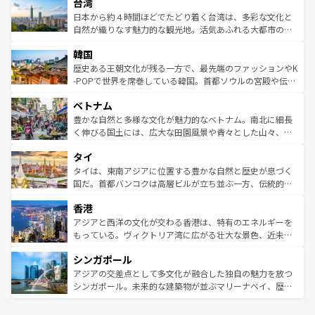
ならではの贅沢な旅のスタイルだ。 なお、新着のアメリカ
台湾
れるおもてなしの心で訪れる人々を迎えてくれるハワイの
リアリーフや大陸中央部にそびえるウルル（エアーズロッ
情報は
コンテンツ一覧
を参照してほしい。
人々、おいしいローカルフードやハワイアンミュージッ
ク）、タスマニアの美しい原生林やケアンズの熱帯雨林な
日本から約４時間ほどでたどり着く台湾は、多彩な文化と
ク、伝統的なフラダンスなど、すべてがハワイの魅力を彩
ど、見どころがたくさん。また、カフェやワイン、オージ
自然が織りなす魅力的な観光地。活気あふれる大都市の台
っている。訪れるたびに新しい発見と感動が待っているハ
ービーフなどの食文化も豊かで、美味しいものであふれて
北やノスタルジックな町並みが人気な九份（ジォウフェ
ワイを、存分に味わってほしい。 なお、新着のハワイ情報
韓国
いる。アクティビティも充実しており、サーフィンやダイ
ン）、静ひつな山岳地帯である台湾東部など、都市の喧騒
は
コンテンツ一覧
を参照してほしい。
ビング、ハイキングなど、アウトドア好きにはたまらな
と山間の静けさが共存しており、訪れる人に新しい発見と
歴史ある王朝文化が残る一方で、最先端のファッションやK
い。オーストラリアの多彩な魅力を存分に味わいつくそ
驚きをもたらしてくれる。また、奥深い台湾の食文化も魅
-POPで世界を席巻している韓国。首都ソウルの宮殿や伝統
う。 なお、新着のオーストラリア情報は
コンテンツ一覧
を
力で、夜市などの屋台グルメから高級料理、ヘルシーで美
家屋が並ぶエリアでは韓国の歴史と文化に浸ることがで
参照してほしい。
ベトナム
容にもいいと評判のスイーツなど、バラエティ豊かな料理
き、地方に足を延ばせば四季折々の自然美を楽しむことが
が味わえる。 なお、新着の台湾情報は
コンテンツ一覧
を参
できる。そして、キムチや焼肉、絶品のストリートフード
豊かな自然と多様な文化が魅力的なベトナム。南北に細長
照してほしい。
まで、さまざまな韓国料理が待っている。夜には、韓国な
く伸びる国土には、広大な田園風景や青々とした山々、世
らではのナイトライフも堪能できる。あたたかいホスピタ
界遺産に登録された壮大な自然景観が点在し、都市部では
タイ
リティに包まれながら、韓国の多彩な魅力を心ゆくまで味
急速な発展と共に伝統が息づく。ハノイの古い町並みやホ
わってみてほしい。 なお、新着の韓国情報は
コンテンツ一
ーチミン市のフランス統治時代の建物も、独特の雰囲気を
タイは、東南アジアに位置する豊かな自然と歴史が息づく
覧
を参照してほしい。
醸し出している。また、バラエティの豊かさとおいしさで
国だ。首都バンコクは高層ビルが立ち並ぶ一方、伝統的な
世界中の食通を魅了してやまないベトナム料理も魅力のひ
寺院や市場がいたるところに点在し、古きよき文化と現代
香港
とつ。フォーやバインミー、ベトナムコーヒーなどは、ぜ
の活気が交差している。北部ではチェンマイなどの山岳地
ひ現地で味わいたい。どの地域を訪れてもあたたかい人々
帯で自然と触れ合い、南部ではプーケットやクラビの美し
アジアと西洋の文化が交わる香港は、特有のエネルギーを
が旅行者を迎えてくれるので、きっと忘れられない旅にな
いビーチでリゾート気分を楽しむことができる。タイ料理
もっている。ヴィクトリア湾に広がる壮大な景色、近未来
るはずだ。 なお、新着のベトナム情報は
コンテンツ一覧
を
は世界的に有名で、屋台から高級レストランまで味覚を刺
的なアートスポット、そして歴史と現代が融合した町並
参照してほしい。
シンガポール
激する。気候は一年中温暖で、どの季節にも異なる楽しみ
み、どこを訪れても感動するはず。観光スポットが密集し
が待っている。親しみやすいタイの人々、仏教を中心とし
ており、効率よく見どころを回れるのも魅力。息をのむよ
アジアの交差点として多文化が融合した独自の魅力を放つ
た文化、そして多様な観光資源が、訪れる旅人を魅了し続
うな絶景から文化的な体験まで、香港を存分に楽しみ尽く
シンガポール。未来的な建築物が並ぶマリーナベイ、歴史
ける。 なお、新着のタイ情報は
コンテンツ一覧
を参照して
そう。 なお、新着の香港情報は
コンテンツ一覧
を参照して
と伝統を感じられるエスニックタウン、多数の緑豊かな公
ほしい。
ほしい。
園や自然保護区など、自然が調和した近代的な景観と文化