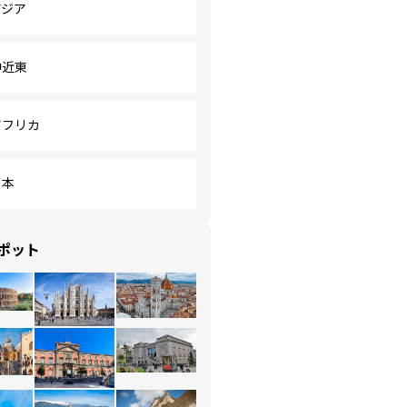
アジア
中近東
アフリカ
日本
ポット