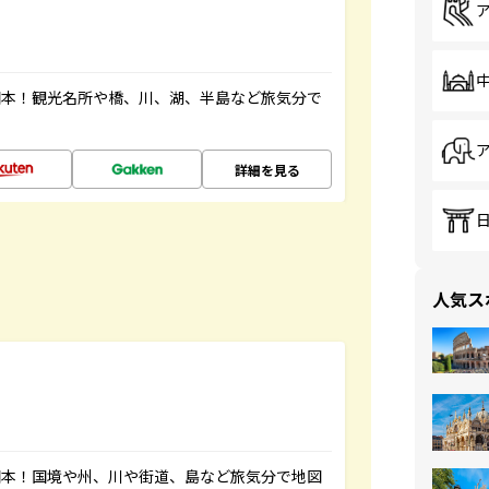
図本！観光名所や橋、川、湖、半島など旅気分で
詳細を見る
人気ス
図本！国境や州、川や街道、島など旅気分で地図