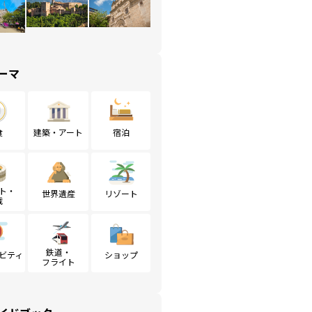
ーマ
食
建築・アート
宿泊
ト・
世界遺産
リゾート
戦
鉄道・
ビティ
ショップ
フライト