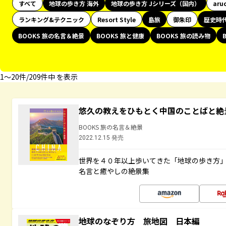
すべて
地球の歩き方 海外
地球の歩き方 Jシリーズ（国内）
aru
ランキング&テクニック
Resort Style
島旅
御朱印
歴史時
BOOKS 旅の名言＆絶景
BOOKS 旅と健康
BOOKS 旅の読み物
1〜20件/209件中 を表示
悠久の教えをひもとく中国のことばと絶
BOOKS 旅の名言＆絶景
2022.12.15 発売
世界を４０年以上歩いてきた「地球の歩き方
名言と癒やしの絶景集
地球のなぞり方 旅地図 日本編