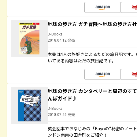
地球の歩き方 ガチ冒険～地球の歩き方
D-Books
2018.04.12 発売
本書は4人の旅好きによるただの旅日記です。
いてある内容はただの旅日記です。
地球の歩き方 カンタベリーと周辺のす
んぽガイド♪
D-Books
2018.07.26 発売
英会話本でおなじみの「Kayoの“秘密のノー
ンドン南東の田舎町をご紹介！