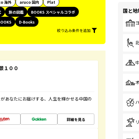
co 海外
aruco 国内
Plat
国と地
代
旅の図鑑
BOOKS スペシャルコラボ
BOOKS
D-Books
絞り込み条件を追加
景１００
」があなたにお届けする、人生を輝かせる中国の
詳細を見る