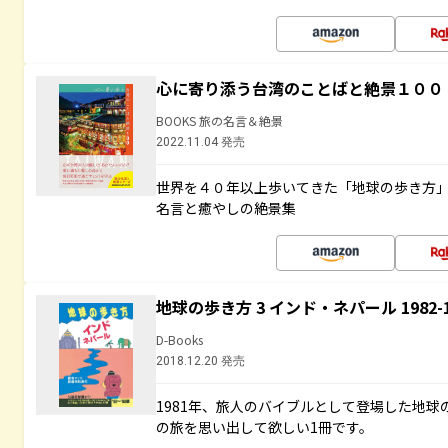
心に寄り添う台湾のことばと絶景１００
BOOKS 旅の名言＆絶景
2022.11.04 発売
世界を４０年以上歩いてきた「地球の歩き方
名言と癒やしの絶景集
地球の歩き方 3 インド・ネパール 1982
D-Books
2018.12.20 発売
1981年、旅人のバイブルとして登場した地
の旅を思い出して欲しい1冊です。