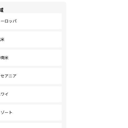
域
ヨーロッパ
北米
中南米
オセアニア
ハワイ
リゾート