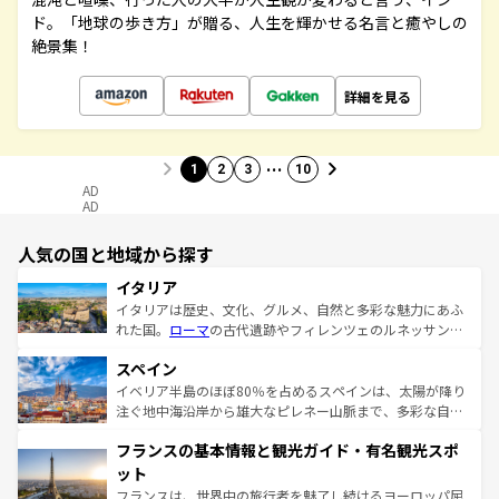
ド。「地球の歩き方」が贈る、人生を輝かせる名言と癒やしの
絶景集！
詳細を見る
…
1
2
3
10
AD
AD
人気の国と地域から探す
イタリア
イタリアは歴史、文化、グルメ、自然と多彩な魅力にあふ
れた国。
ローマ
の古代遺跡やフィレンツェのルネッサンス
美術、ヴェネツィアの運河など、歴史あるスポットはもち
スペイン
ろん、トスカーナの美しい田園風景やアマルフィ海岸の絶
景など、自然景観も見逃せない。観光の合間には、本場の
イベリア半島のほぼ80％を占めるスペインは、太陽が降り
ピザやパスタなど、絶品のイタリア料理を堪能することも
注ぐ地中海沿岸から雄大なピレネー山脈まで、多彩な自然
できる。朝目覚めてから夜眠るまで、すべての瞬間を楽し
と文化が詰まったヨーロッパ屈指の旅行先だ。多様な地域
フランスの基本情報と観光ガイド・有名観光スポ
ませてくれるイタリアで、忘れられない旅をしてみよう！
文化が根付くこの国では、情熱的なフラメンコ、熱気あふ
なお、新着のイタリア情報は
コンテンツ一覧
を参照してほ
れる闘牛、そして美味しいタパスが生活の一部となってい
ット
しい。
る。首都マドリードの洗練された雰囲気や、バルセロナの
フランスは、世界中の旅行者を魅了し続けるヨーロッパ屈