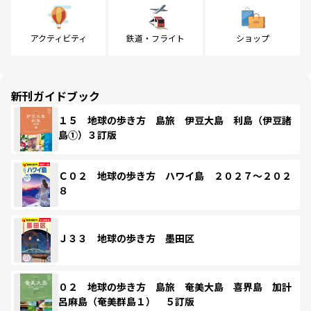
アクティビティ
鉄道・フライト
ショップ
新刊ガイドブック
１５ 地球の歩き方 島旅 伊豆大島 利島（伊豆諸
島①）３訂版
Ｃ０２ 地球の歩き方 ハワイ島 ２０２７～２０２
８
Ｊ３３ 地球の歩き方 墨田区
０２ 地球の歩き方 島旅 奄美大島 喜界島 加計
呂麻島（奄美群島１） ５訂版