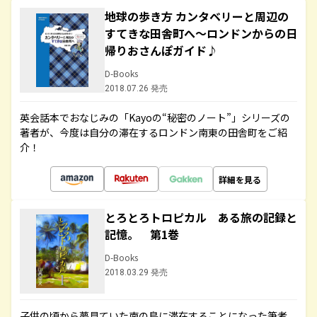
地球の歩き方 カンタベリーと周辺の
すてきな田舎町へ～ロンドンからの日
帰りおさんぽガイド♪
D-Books
2018.07.26 発売
英会話本でおなじみの「Kayoの“秘密のノート”」シリーズの
著者が、今度は自分の滞在するロンドン南東の田舎町をご紹
介！
詳細を見る
とろとろトロピカル ある旅の記録と
記憶。 第1巻
D-Books
2018.03.29 発売
子供の頃から夢見ていた南の島に滞在することになった筆者