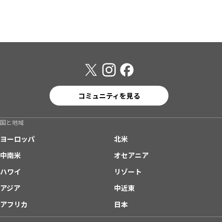
コミュニティを見る
国と地域
ヨーロッパ
北米
中南米
オセアニア
ハワイ
リゾート
アジア
中近東
アフリカ
日本