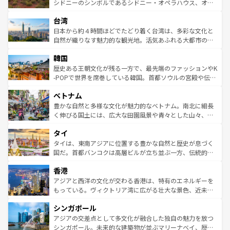
しみながら、その多様性と豊かな歴史を感じることができ
おすすめ。エメラルドグリーンに輝く海をはじめ、豊かな
シドニーのシンボルであるシドニー・オペラハウス、オー
るだろう。車でのロードトリップや列車の旅も、アメリカ
文化や歴史が息づいている。「アロハスピリット」と呼ば
ストラリア東海岸北部に広がる大サンゴ礁地帯グレートバ
ならではの贅沢な旅のスタイルだ。 なお、新着のアメリカ
台湾
れるおもてなしの心で訪れる人々を迎えてくれるハワイの
リアリーフや大陸中央部にそびえるウルル（エアーズロッ
情報は
コンテンツ一覧
を参照してほしい。
人々、おいしいローカルフードやハワイアンミュージッ
ク）、タスマニアの美しい原生林やケアンズの熱帯雨林な
日本から約４時間ほどでたどり着く台湾は、多彩な文化と
ク、伝統的なフラダンスなど、すべてがハワイの魅力を彩
ど、見どころがたくさん。また、カフェやワイン、オージ
自然が織りなす魅力的な観光地。活気あふれる大都市の台
っている。訪れるたびに新しい発見と感動が待っているハ
ービーフなどの食文化も豊かで、美味しいものであふれて
北やノスタルジックな町並みが人気な九份（ジォウフェ
ワイを、存分に味わってほしい。 なお、新着のハワイ情報
韓国
いる。アクティビティも充実しており、サーフィンやダイ
ン）、静ひつな山岳地帯である台湾東部など、都市の喧騒
は
コンテンツ一覧
を参照してほしい。
ビング、ハイキングなど、アウトドア好きにはたまらな
と山間の静けさが共存しており、訪れる人に新しい発見と
歴史ある王朝文化が残る一方で、最先端のファッションやK
い。オーストラリアの多彩な魅力を存分に味わいつくそ
驚きをもたらしてくれる。また、奥深い台湾の食文化も魅
-POPで世界を席巻している韓国。首都ソウルの宮殿や伝統
う。 なお、新着のオーストラリア情報は
コンテンツ一覧
を
力で、夜市などの屋台グルメから高級料理、ヘルシーで美
家屋が並ぶエリアでは韓国の歴史と文化に浸ることがで
参照してほしい。
ベトナム
容にもいいと評判のスイーツなど、バラエティ豊かな料理
き、地方に足を延ばせば四季折々の自然美を楽しむことが
が味わえる。 なお、新着の台湾情報は
コンテンツ一覧
を参
できる。そして、キムチや焼肉、絶品のストリートフード
豊かな自然と多様な文化が魅力的なベトナム。南北に細長
照してほしい。
まで、さまざまな韓国料理が待っている。夜には、韓国な
く伸びる国土には、広大な田園風景や青々とした山々、世
らではのナイトライフも堪能できる。あたたかいホスピタ
界遺産に登録された壮大な自然景観が点在し、都市部では
タイ
リティに包まれながら、韓国の多彩な魅力を心ゆくまで味
急速な発展と共に伝統が息づく。ハノイの古い町並みやホ
わってみてほしい。 なお、新着の韓国情報は
コンテンツ一
ーチミン市のフランス統治時代の建物も、独特の雰囲気を
タイは、東南アジアに位置する豊かな自然と歴史が息づく
覧
を参照してほしい。
醸し出している。また、バラエティの豊かさとおいしさで
国だ。首都バンコクは高層ビルが立ち並ぶ一方、伝統的な
世界中の食通を魅了してやまないベトナム料理も魅力のひ
寺院や市場がいたるところに点在し、古きよき文化と現代
香港
とつ。フォーやバインミー、ベトナムコーヒーなどは、ぜ
の活気が交差している。北部ではチェンマイなどの山岳地
ひ現地で味わいたい。どの地域を訪れてもあたたかい人々
帯で自然と触れ合い、南部ではプーケットやクラビの美し
アジアと西洋の文化が交わる香港は、特有のエネルギーを
が旅行者を迎えてくれるので、きっと忘れられない旅にな
いビーチでリゾート気分を楽しむことができる。タイ料理
もっている。ヴィクトリア湾に広がる壮大な景色、近未来
るはずだ。 なお、新着のベトナム情報は
コンテンツ一覧
を
は世界的に有名で、屋台から高級レストランまで味覚を刺
的なアートスポット、そして歴史と現代が融合した町並
参照してほしい。
シンガポール
激する。気候は一年中温暖で、どの季節にも異なる楽しみ
み、どこを訪れても感動するはず。観光スポットが密集し
が待っている。親しみやすいタイの人々、仏教を中心とし
ており、効率よく見どころを回れるのも魅力。息をのむよ
アジアの交差点として多文化が融合した独自の魅力を放つ
た文化、そして多様な観光資源が、訪れる旅人を魅了し続
うな絶景から文化的な体験まで、香港を存分に楽しみ尽く
シンガポール。未来的な建築物が並ぶマリーナベイ、歴史