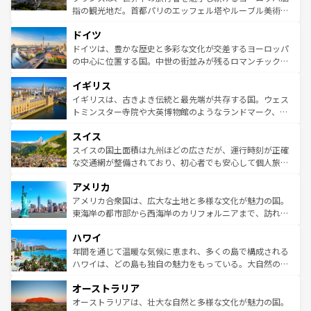
アートに溢れた街角から、地方では古代ローマ遺跡や中世
指の観光地だ。首都パリのエッフェル塔やルーブル美術館
の城塞都市、穏やかなビーチリゾートまで多彩な表情を見
といった象徴的なスポットから、田舎町の古風な美しさま
せる。地方によって風土や気候が異なるスペインはその個
ドイツ
で、幅広い魅力が詰まっている。華麗な宮殿、歴史的な大
性で訪れる人を魅了する。 なお、新着のスペイン情報は
コ
聖堂、美しいビーチ、そして豊かな自然が、訪れる者を心
ドイツは、豊かな歴史と多彩な文化が交差するヨーロッパ
ンテンツ一覧
を参照してほしい。
から魅了する。また、フランスは美食の国としても知ら
の中心に位置する国。中世の街並みが残るロマンチック街
れ、フランス料理はユネスコ無形文化遺産にも登録されて
道から、未来を先取りするようなモダンな都市まで多様な
イギリス
いる。シャンパンの発祥地であるランス、プロヴァンスの
顔を持つこの国は、どこを歩いても飽きることがない。ベ
香り高いラベンダー畑など、多彩な楽しみ方が可能だ。さ
ルリンの文化的活気、バイエルン州のアルプスの絶景、そ
イギリスは、古きよき伝統と最先端が共存する国。ウェス
らに、パリ以外の地域にも魅力が溢れており、どの街角に
してライン川沿いのワイン畑といった風景は必見。ビール
トミンスター寺院や大英博物館のようなランドマーク、歴
も豊かな歴史と文化が息づいている。パリ以外の個性あふ
とソーセージを味わいながら地元の人と過ごす楽しい時間
史ある大学都市、美しい丘陵地帯や牧歌的な風景など、エ
れる地方に足を運ぶとそれぞれで全く異なる文化を体験で
スイス
は、お酒好きな人にはぜひ体験してほしい。 なお、新着の
リアごとに異なる魅力がある。また、優雅なアフタヌーン
きるだろう。 なお、新着のフランス情報は
コンテンツ一覧
ドイツ情報は
コンテンツ一覧
を参照してほしい。
ティー、ビール好きにはたまらない英国パブ、サッカー観
スイスの国土面積は九州ほどの広さだが、運行時刻が正確
を参照してほしい。
戦など、本場だからこそできる体験も豊富。イギリスを旅
な交通網が整備されており、初心者でも安心して個人旅行
して楽しみつくそう。 なお、新着のイギリス情報は
コンテ
を楽しめる。日本同様に時刻表どおりの旅が可能だ。中世
アメリカ
ンツ一覧
を参照してほしい。
の建物がそのまま残る町や、スイスならではのユニークな
博物館もあり、アルプス観光だけでなく町歩きも満喫する
アメリカ合衆国は、広大な土地と多様な文化が魅力の国。
ことができる。国民の所得が高いため物価も高いが、旅行
東海岸の都市部から西海岸のカリフォルニアまで、訪れる
者向けの交通パス提供のサービスもあり、うまく活用すれ
場所ごとに異なる風景と体験が待っている。ニューヨーク
ハワイ
ば市内交通費無料で観光を楽しむこともできる。 なお、新
のような巨大都市は、観光、ショッピング、エンターテイ
着のスイス情報は
コンテンツ一覧
を参照してほしい。
ンメントが詰まった刺激的なスポットだ。一方、アメリカ
年間を通じて温暖な気候に恵まれ、多くの島で構成される
西部には大自然が広がり、グランドキャニオンやイエロー
ハワイは、どの島も独自の魅力をもっている。大自然の神
ストーン国立公園といった絶景が堪能できる。さらに、南
秘を感じたいなら、火山が生み出した壮大な景観を誇るハ
オーストラリア
部のニューオーリンズでは、音楽と美食が融合した独特の
ワイ島は見逃せない。また、定番の観光地といえばオアフ
文化が魅力。旅行者はアメリカの各地域で異なる魅力を楽
島だが、静かな自然を求めるならマウイ島やカウアイ島が
オーストラリアは、壮大な自然と多様な文化が魅力の国。