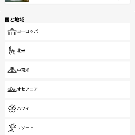
ける。 なお、新着のタイ情報は
コンテンツ一覧
を参照して
そう。 なお、新着の香港情報は
コンテンツ一覧
を参照して
と伝統を感じられるエスニックタウン、多数の緑豊かな公
ほしい。
ほしい。
園や自然保護区など、自然が調和した近代的な景観と文化
の多様性あふれるカラフルな町は、どこを歩いても新しい
国と地域
発見がある。さらに、治安のよさや充実した公共交通機関
も、旅行者にとっては魅力的なポイント。グルメも豊富
で、ホーカーズは地元の風情を楽しめる外せないスポット
ヨーロッパ
だ。訪れる人を飽きさせないシンガポールで、多様な魅力
を体感しよう。 なお、新着のシンガポール情報は
コンテン
ツ一覧
を参照してほしい。
北米
中南米
オセアニア
ハワイ
リゾート