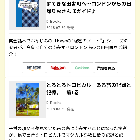
すてきな田舎町へ～ロンドンからの日
帰りおさんぽガイド♪
D-Books
2018.07.26 発売
英会話本でおなじみの「Kayoの“秘密のノート”」シリーズの
著者が、今度は自分の滞在するロンドン南東の田舎町をご紹
介！
詳細を見る
とろとろトロピカル ある旅の記録と
記憶。 第1巻
D-Books
2018.03.29 発売
子供の頃から夢見ていた南の島に滞在することになった筆者
が、島で出合うトロピカルでマジカルな45日間の記録と記