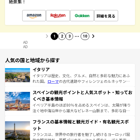
絶景集！
詳細を見る
…
1
2
3
10
AD
AD
人気の国と地域から探す
イタリア
イタリアは歴史、文化、グルメ、自然と多彩な魅力にあふ
れた国。
ローマ
の古代遺跡やフィレンツェのルネッサンス
美術、ヴェネツィアの運河など、歴史あるスポットはもち
スペインの観光ポイントと人気スポット・知ってお
ろん、トスカーナの美しい田園風景やアマルフィ海岸の絶
景など、自然景観も見逃せない。観光の合間には、本場の
くべき基本情報
ピザやパスタなど、絶品のイタリア料理を堪能することも
イベリア半島のほぼ80％を占めるスペインは、太陽が降り
できる。朝目覚めてから夜眠るまで、すべての瞬間を楽し
注ぐ地中海沿岸から雄大なピレネー山脈まで、多彩な自然
ませてくれるイタリアで、忘れられない旅をしてみよう！
と文化が詰まったヨーロッパ屈指の旅行先だ。多様な地域
なお、新着のイタリア情報は
コンテンツ一覧
を参照してほ
フランスの基本情報と観光ガイド・有名観光スポ
文化が根付くこの国では、情熱的なフラメンコ、熱気あふ
しい。
れる闘牛、そして美味しいタパスが生活の一部となってい
ット
る。首都マドリードの洗練された雰囲気や、バルセロナの
フランスは、世界中の旅行者を魅了し続けるヨーロッパ屈
アートに溢れた街角から、地方では古代ローマ遺跡や中世
指の観光地だ。首都パリのエッフェル塔やルーブル美術館