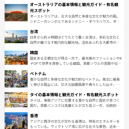
文化が魅力。旅行者はアメリカの各地域で異なる魅力を楽
オーストラリアの基本情報と観光ガイド・有名観
ワイ島は見逃せない。また、定番の観光地といえばオアフ
しみながら、その多様性と豊かな歴史を感じることができ
島だが、静かな自然を求めるならマウイ島やカウアイ島が
光スポット
るだろう。車でのロードトリップや列車の旅も、アメリカ
おすすめ。エメラルドグリーンに輝く海をはじめ、豊かな
オーストラリアは、壮大な自然と多様な文化が魅力の国。
ならではの贅沢な旅のスタイルだ。 なお、新着のアメリカ
文化や歴史が息づいている。「アロハスピリット」と呼ば
シドニーのシンボルであるシドニー・オペラハウス、オー
情報は
コンテンツ一覧
を参照してほしい。
れるおもてなしの心で訪れる人々を迎えてくれるハワイの
ストラリア東海岸北部に広がる大サンゴ礁地帯グレートバ
人々、おいしいローカルフードやハワイアンミュージッ
台湾
リアリーフや大陸中央部にそびえるウルル（エアーズロッ
ク、伝統的なフラダンスなど、すべてがハワイの魅力を彩
ク）、タスマニアの美しい原生林やケアンズの熱帯雨林な
日本から約４時間ほどでたどり着く台湾は、多彩な文化と
っている。訪れるたびに新しい発見と感動が待っているハ
ど、見どころがたくさん。また、カフェやワイン、オージ
自然が織りなす魅力的な観光地。活気あふれる大都市の台
ワイを、存分に味わってほしい。 なお、新着のハワイ情報
ービーフなどの食文化も豊かで、美味しいものであふれて
北やノスタルジックな町並みが人気な九份（ジォウフェ
は
コンテンツ一覧
を参照してほしい。
韓国
いる。アクティビティも充実しており、サーフィンやダイ
ン）、静ひつな山岳地帯である台湾東部など、都市の喧騒
ビング、ハイキングなど、アウトドア好きにはたまらな
と山間の静けさが共存しており、訪れる人に新しい発見と
歴史ある王朝文化が残る一方で、最先端のファッションやK
い。オーストラリアの多彩な魅力を存分に味わいつくそ
驚きをもたらしてくれる。また、奥深い台湾の食文化も魅
-POPで世界を席巻している韓国。首都ソウルの宮殿や伝統
う。 なお、新着のオーストラリア情報は
コンテンツ一覧
を
力で、夜市などの屋台グルメから高級料理、ヘルシーで美
家屋が並ぶエリアでは韓国の歴史と文化に浸ることがで
参照してほしい。
ベトナム
容にもいいと評判のスイーツなど、バラエティ豊かな料理
き、地方に足を延ばせば四季折々の自然美を楽しむことが
が味わえる。 なお、新着の台湾情報は
コンテンツ一覧
を参
できる。そして、キムチや焼肉、絶品のストリートフード
豊かな自然と多様な文化が魅力的なベトナム。南北に細長
照してほしい。
まで、さまざまな韓国料理が待っている。夜には、韓国な
く伸びる国土には、広大な田園風景や青々とした山々、世
らではのナイトライフも堪能できる。あたたかいホスピタ
界遺産に登録された壮大な自然景観が点在し、都市部では
タイの基本情報と観光ガイド・有名観光スポット
リティに包まれながら、韓国の多彩な魅力を心ゆくまで味
急速な発展と共に伝統が息づく。ハノイの古い町並みやホ
わってみてほしい。 なお、新着の韓国情報は
コンテンツ一
ーチミン市のフランス統治時代の建物も、独特の雰囲気を
タイは、東南アジアに位置する豊かな自然と歴史が息づく
覧
を参照してほしい。
醸し出している。また、バラエティの豊かさとおいしさで
国だ。首都バンコクは高層ビルが立ち並ぶ一方、伝統的な
世界中の食通を魅了してやまないベトナム料理も魅力のひ
寺院や市場がいたるところに点在し、古きよき文化と現代
香港
とつ。フォーやバインミー、ベトナムコーヒーなどは、ぜ
の活気が交差している。北部ではチェンマイなどの山岳地
ひ現地で味わいたい。どの地域を訪れてもあたたかい人々
帯で自然と触れ合い、南部ではプーケットやクラビの美し
アジアと西洋の文化が交わる香港は、特有のエネルギーを
が旅行者を迎えてくれるので、きっと忘れられない旅にな
いビーチでリゾート気分を楽しむことができる。タイ料理
もっている。ヴィクトリア湾に広がる壮大な景色、近未来