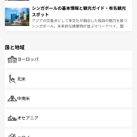
るはずだ。 なお、新着のベトナム情報は
コンテンツ一覧
を
は世界的に有名で、屋台から高級レストランまで味覚を刺
的なアートスポット、そして歴史と現代が融合した町並
参照してほしい。
シンガポールの基本情報と観光ガイド・有名観光
激する。気候は一年中温暖で、どの季節にも異なる楽しみ
み、どこを訪れても感動するはず。観光スポットが密集し
が待っている。親しみやすいタイの人々、仏教を中心とし
ており、効率よく見どころを回れるのも魅力。息をのむよ
スポット
た文化、そして多様な観光資源が、訪れる旅人を魅了し続
うな絶景から文化的な体験まで、香港を存分に楽しみ尽く
アジアの交差点として多文化が融合した独自の魅力を放つ
ける。 なお、新着のタイ情報は
コンテンツ一覧
を参照して
そう。 なお、新着の香港情報は
コンテンツ一覧
を参照して
シンガポール。未来的な建築物が並ぶマリーナベイ、歴史
ほしい。
ほしい。
と伝統を感じられるエスニックタウン、多数の緑豊かな公
園や自然保護区など、自然が調和した近代的な景観と文化
の多様性あふれるカラフルな町は、どこを歩いても新しい
国と地域
発見がある。さらに、治安のよさや充実した公共交通機関
も、旅行者にとっては魅力的なポイント。グルメも豊富
で、ホーカーズは地元の風情を楽しめる外せないスポット
ヨーロッパ
だ。訪れる人を飽きさせないシンガポールで、多様な魅力
を体感しよう。 なお、新着のシンガポール情報は
コンテン
ツ一覧
を参照してほしい。
北米
中南米
オセアニア