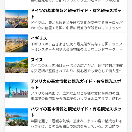
の城塞都市、穏やかなビーチリゾートまで多彩な表情を見
といった象徴的なスポットから、田舎町の古風な美しさま
せる。地方によって風土や気候が異なるスペインはその個
ドイツの基本情報と観光ガイド・有名観光スポッ
で、幅広い魅力が詰まっている。華麗な宮殿、歴史的な大
性で訪れる人を魅了する。 なお、新着のスペイン情報は
コ
聖堂、美しいビーチ、そして豊かな自然が、訪れる者を心
ト
ンテンツ一覧
を参照してほしい。
から魅了する。また、フランスは美食の国としても知ら
ドイツは、豊かな歴史と多彩な文化が交差するヨーロッパ
れ、フランス料理はユネスコ無形文化遺産にも登録されて
の中心に位置する国。中世の街並みが残るロマンチック街
いる。シャンパンの発祥地であるランス、プロヴァンスの
道から、未来を先取りするようなモダンな都市まで多様な
香り高いラベンダー畑など、多彩な楽しみ方が可能だ。さ
イギリス
顔を持つこの国は、どこを歩いても飽きることがない。ベ
らに、パリ以外の地域にも魅力が溢れており、どの街角に
ルリンの文化的活気、バイエルン州のアルプスの絶景、そ
イギリスは、古きよき伝統と最先端が共存する国。ウェス
も豊かな歴史と文化が息づいている。パリ以外の個性あふ
してライン川沿いのワイン畑といった風景は必見。ビール
トミンスター寺院や大英博物館のようなランドマーク、歴
れる地方に足を運ぶとそれぞれで全く異なる文化を体験で
とソーセージを味わいながら地元の人と過ごす楽しい時間
史ある大学都市、美しい丘陵地帯や牧歌的な風景など、エ
きるだろう。 なお、新着のフランス情報は
コンテンツ一覧
スイス
は、お酒好きな人にはぜひ体験してほしい。 なお、新着の
リアごとに異なる魅力がある。また、優雅なアフタヌーン
を参照してほしい。
ドイツ情報は
コンテンツ一覧
を参照してほしい。
ティー、ビール好きにはたまらない英国パブ、サッカー観
スイスの国土面積は九州ほどの広さだが、運行時刻が正確
戦など、本場だからこそできる体験も豊富。イギリスを旅
な交通網が整備されており、初心者でも安心して個人旅行
して楽しみつくそう。 なお、新着のイギリス情報は
コンテ
を楽しめる。日本同様に時刻表どおりの旅が可能だ。中世
アメリカの基本情報と観光ガイド・有名観光スポ
ンツ一覧
を参照してほしい。
の建物がそのまま残る町や、スイスならではのユニークな
博物館もあり、アルプス観光だけでなく町歩きも満喫する
ット
ことができる。国民の所得が高いため物価も高いが、旅行
アメリカ合衆国は、広大な土地と多様な文化が魅力の国。
者向けの交通パス提供のサービスもあり、うまく活用すれ
東海岸の都市部から西海岸のカリフォルニアまで、訪れる
ば市内交通費無料で観光を楽しむこともできる。 なお、新
場所ごとに異なる風景と体験が待っている。ニューヨーク
着のスイス情報は
コンテンツ一覧
を参照してほしい。
ハワイの基本情報と観光ガイド・有名観光スポッ
のような巨大都市は、観光、ショッピング、エンターテイ
ンメントが詰まった刺激的なスポットだ。一方、アメリカ
ト
西部には大自然が広がり、グランドキャニオンやイエロー
年間を通じて温暖な気候に恵まれ、多くの島で構成される
ストーン国立公園といった絶景が堪能できる。さらに、南
ハワイは、どの島も独自の魅力をもっている。大自然の神
部のニューオーリンズでは、音楽と美食が融合した独特の
秘を感じたいなら、火山が生み出した壮大な景観を誇るハ