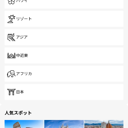
ハワイ
リゾート
アジア
中近東
アフリカ
日本
人気スポット