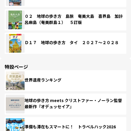
０２ 地球の歩き方 島旅 奄美大島 喜界島 加計
呂麻島（奄美群島１） ５訂版
Ｄ１７ 地球の歩き方 タイ ２０２７～２０２８
特設ページ
世界遺産ランキング
地球の歩き方 meets クリストファー・ノーラン監督
最新作『オデュッセイア』
準備も滞在もスマートに！ トラベルハック2026