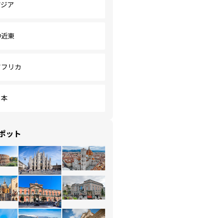
アジア
中近東
アフリカ
日本
ポット