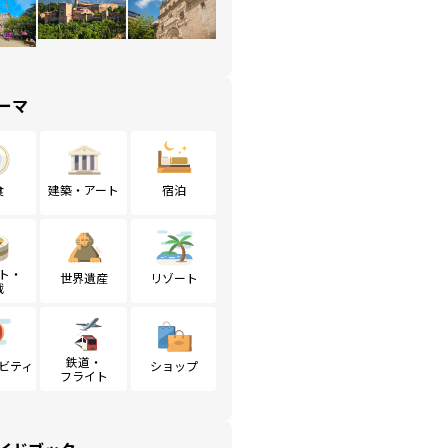
ーマ
食
建築・アート
宿泊
ト・
世界遺産
リゾート
戦
鉄道・
ビティ
ショップ
フライト