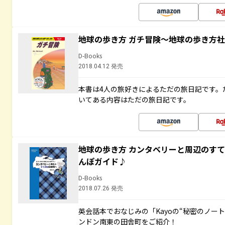
地球の歩き方 ガチ冒険～地球の歩き方
D-Books
2018.04.12 発売
本書は4人の旅好きによるただの旅日記です。
いてある内容はただの旅日記です。
地球の歩き方 カンタベリーと周辺のす
んぽガイド♪
D-Books
2018.07.26 発売
英会話本でおなじみの「Kayoの“秘密のノー
ンドン南東の田舎町をご紹介！