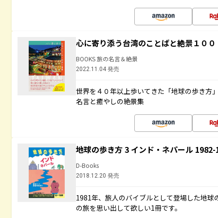
心に寄り添う台湾のことばと絶景１００
BOOKS 旅の名言＆絶景
2022.11.04 発売
世界を４０年以上歩いてきた「地球の歩き方
名言と癒やしの絶景集
地球の歩き方 3 インド・ネパール 1982
D-Books
2018.12.20 発売
1981年、旅人のバイブルとして登場した地
の旅を思い出して欲しい1冊です。