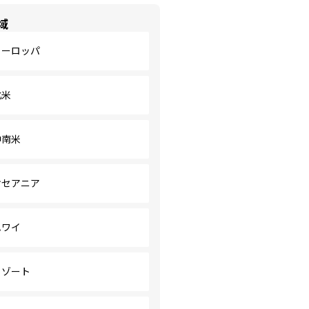
域
ヨーロッパ
北米
中南米
オセアニア
ハワイ
リゾート