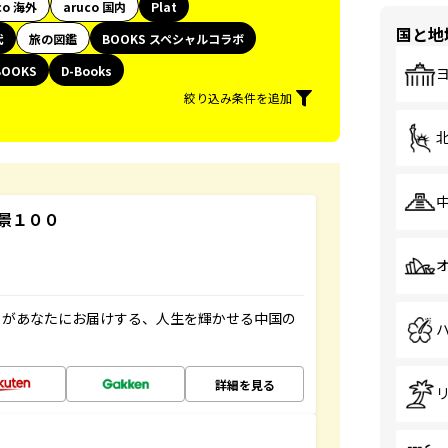
co 海外
aruco 国内
Plat
国と地
代
旅の図鑑
BOOKS スペシャルコラボ
BOOKS
D-Books
絞り込み条件を追加
景１００
」があなたにお届けする、人生を輝かせる中国の
詳細を見る