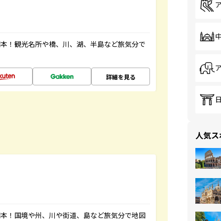
図本！観光名所や橋、川、湖、半島など旅気分で
詳細を見る
人気ス
図本！国境や州、川や街道、島など旅気分で地図