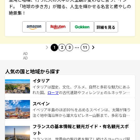
ド。「地球の歩き方」が贈る、人生を輝かせる名言と癒やしの
絶景集！
詳細を見る
…
1
2
3
11
AD
AD
人気の国と地域から探す
イタリア
イタリアは歴史、文化、グルメ、自然と多彩な魅力にあふ
れた国。
ローマ
の古代遺跡やフィレンツェのルネッサンス
美術、ヴェネツィアの運河など、歴史あるスポットはもち
スペイン
ろん、トスカーナの美しい田園風景やアマルフィ海岸の絶
景など、自然景観も見逃せない。観光の合間には、本場の
イベリア半島のほぼ80％を占めるスペインは、太陽が降り
ピザやパスタなど、絶品のイタリア料理を堪能することも
注ぐ地中海沿岸から雄大なピレネー山脈まで、多彩な自然
できる。朝目覚めてから夜眠るまで、すべての瞬間を楽し
と文化が詰まったヨーロッパ屈指の旅行先だ。多様な地域
フランスの基本情報と観光ガイド・有名観光スポ
ませてくれるイタリアで、忘れられない旅をしてみよう！
文化が根付くこの国では、情熱的なフラメンコ、熱気あふ
なお、新着のイタリア情報は
コンテンツ一覧
を参照してほ
れる闘牛、そして美味しいタパスが生活の一部となってい
ット
しい。
る。首都マドリードの洗練された雰囲気や、バルセロナの
フランスは、世界中の旅行者を魅了し続けるヨーロッパ屈