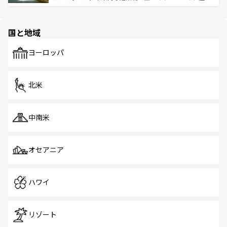
ける。 なお、新着のタイ情報は
コンテンツ一覧
を参照して
そう。 なお、新着の香港情報は
コンテンツ一覧
を参照して
と伝統を感じられるエスニックタウン、多数の緑豊かな公
ほしい。
ほしい。
園や自然保護区など、自然が調和した近代的な景観と文化
の多様性あふれるカラフルな町は、どこを歩いても新しい
国と地域
発見がある。さらに、治安のよさや充実した公共交通機関
も、旅行者にとっては魅力的なポイント。グルメも豊富
で、ホーカーズは地元の風情を楽しめる外せないスポット
ヨーロッパ
だ。訪れる人を飽きさせないシンガポールで、多様な魅力
を体感しよう。 なお、新着のシンガポール情報は
コンテン
ツ一覧
を参照してほしい。
北米
中南米
オセアニア
ハワイ
リゾート