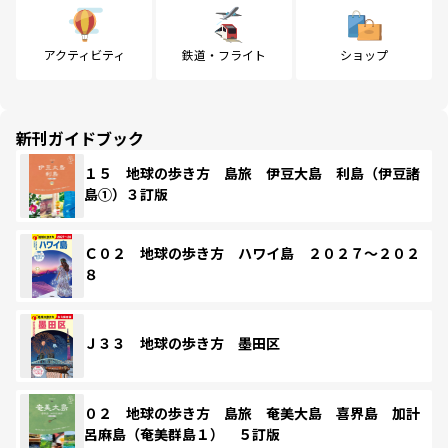
アクティビティ
鉄道・フライト
ショップ
新刊ガイドブック
１５ 地球の歩き方 島旅 伊豆大島 利島（伊豆諸
島①）３訂版
Ｃ０２ 地球の歩き方 ハワイ島 ２０２７～２０２
８
Ｊ３３ 地球の歩き方 墨田区
０２ 地球の歩き方 島旅 奄美大島 喜界島 加計
呂麻島（奄美群島１） ５訂版