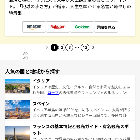
ド。「地球の歩き方」が贈る、人生を輝かせる名言と癒やしの
絶景集！
詳細を見る
…
1
2
3
12
AD
AD
人気の国と地域から探す
イタリア
イタリアは歴史、文化、グルメ、自然と多彩な魅力にあふ
れた国。
ローマ
の古代遺跡やフィレンツェのルネッサンス
美術、ヴェネツィアの運河など、歴史あるスポットはもち
スペイン
ろん、トスカーナの美しい田園風景やアマルフィ海岸の絶
景など、自然景観も見逃せない。観光の合間には、本場の
イベリア半島のほぼ80％を占めるスペインは、太陽が降り
ピザやパスタなど、絶品のイタリア料理を堪能することも
注ぐ地中海沿岸から雄大なピレネー山脈まで、多彩な自然
できる。朝目覚めてから夜眠るまで、すべての瞬間を楽し
と文化が詰まったヨーロッパ屈指の旅行先だ。多様な地域
フランスの基本情報と観光ガイド・有名観光スポ
ませてくれるイタリアで、忘れられない旅をしてみよう！
文化が根付くこの国では、情熱的なフラメンコ、熱気あふ
なお、新着のイタリア情報は
コンテンツ一覧
を参照してほ
れる闘牛、そして美味しいタパスが生活の一部となってい
ット
しい。
る。首都マドリードの洗練された雰囲気や、バルセロナの
フランスは、世界中の旅行者を魅了し続けるヨーロッパ屈