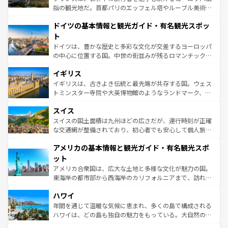
アートに溢れた街角から、地方では古代ローマ遺跡や中世
指の観光地だ。首都パリのエッフェル塔やルーブル美術館
の城塞都市、穏やかなビーチリゾートまで多彩な表情を見
といった象徴的なスポットから、田舎町の古風な美しさま
せる。地方によって風土や気候が異なるスペインはその個
ドイツの基本情報と観光ガイド・有名観光スポッ
で、幅広い魅力が詰まっている。華麗な宮殿、歴史的な大
性で訪れる人を魅了する。 なお、新着のスペイン情報は
コ
聖堂、美しいビーチ、そして豊かな自然が、訪れる者を心
ト
ンテンツ一覧
を参照してほしい。
から魅了する。また、フランスは美食の国としても知ら
ドイツは、豊かな歴史と多彩な文化が交差するヨーロッパ
れ、フランス料理はユネスコ無形文化遺産にも登録されて
の中心に位置する国。中世の街並みが残るロマンチック街
いる。シャンパンの発祥地であるランス、プロヴァンスの
道から、未来を先取りするようなモダンな都市まで多様な
香り高いラベンダー畑など、多彩な楽しみ方が可能だ。さ
イギリス
顔を持つこの国は、どこを歩いても飽きることがない。ベ
らに、パリ以外の地域にも魅力が溢れており、どの街角に
ルリンの文化的活気、バイエルン州のアルプスの絶景、そ
イギリスは、古きよき伝統と最先端が共存する国。ウェス
も豊かな歴史と文化が息づいている。パリ以外の個性あふ
してライン川沿いのワイン畑といった風景は必見。ビール
トミンスター寺院や大英博物館のようなランドマーク、歴
れる地方に足を運ぶとそれぞれで全く異なる文化を体験で
とソーセージを味わいながら地元の人と過ごす楽しい時間
史ある大学都市、美しい丘陵地帯や牧歌的な風景など、エ
きるだろう。 なお、新着のフランス情報は
コンテンツ一覧
スイス
は、お酒好きな人にはぜひ体験してほしい。 なお、新着の
リアごとに異なる魅力がある。また、優雅なアフタヌーン
を参照してほしい。
ドイツ情報は
コンテンツ一覧
を参照してほしい。
ティー、ビール好きにはたまらない英国パブ、サッカー観
スイスの国土面積は九州ほどの広さだが、運行時刻が正確
戦など、本場だからこそできる体験も豊富。イギリスを旅
な交通網が整備されており、初心者でも安心して個人旅行
して楽しみつくそう。 なお、新着のイギリス情報は
コンテ
を楽しめる。日本同様に時刻表どおりの旅が可能だ。中世
アメリカの基本情報と観光ガイド・有名観光スポ
ンツ一覧
を参照してほしい。
の建物がそのまま残る町や、スイスならではのユニークな
博物館もあり、アルプス観光だけでなく町歩きも満喫する
ット
ことができる。国民の所得が高いため物価も高いが、旅行
アメリカ合衆国は、広大な土地と多様な文化が魅力の国。
者向けの交通パス提供のサービスもあり、うまく活用すれ
東海岸の都市部から西海岸のカリフォルニアまで、訪れる
ば市内交通費無料で観光を楽しむこともできる。 なお、新
場所ごとに異なる風景と体験が待っている。ニューヨーク
着のスイス情報は
コンテンツ一覧
を参照してほしい。
ハワイ
のような巨大都市は、観光、ショッピング、エンターテイ
ンメントが詰まった刺激的なスポットだ。一方、アメリカ
年間を通じて温暖な気候に恵まれ、多くの島で構成される
西部には大自然が広がり、グランドキャニオンやイエロー
ハワイは、どの島も独自の魅力をもっている。大自然の神
ストーン国立公園といった絶景が堪能できる。さらに、南
秘を感じたいなら、火山が生み出した壮大な景観を誇るハ