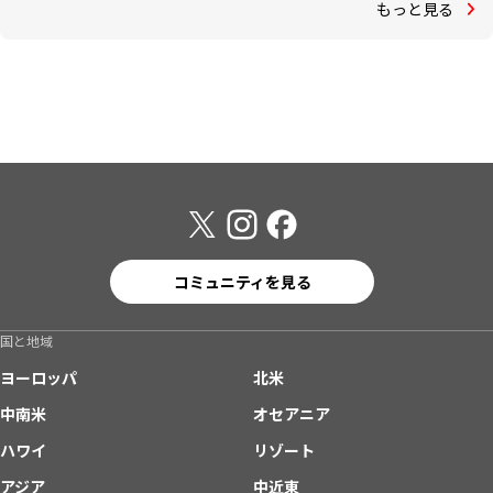
もっと見る
コミュニティを見る
国と地域
ヨーロッパ
北米
中南米
オセアニア
ハワイ
リゾート
アジア
中近東