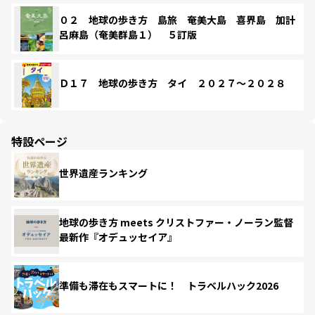
０２ 地球の歩き方 島旅 奄美大島 喜界島 加計
呂麻島（奄美群島１） ５訂版
Ｄ１７ 地球の歩き方 タイ ２０２７～２０２８
特設ページ
世界遺産ランキング
地球の歩き方 meets クリストファー・ノーラン監督
最新作『オデュッセイア』
準備も滞在もスマートに！ トラベルハック2026