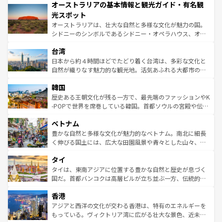
オーストラリアの基本情報と観光ガイド・有名観
部のニューオーリンズでは、音楽と美食が融合した独特の
ワイ島は見逃せない。また、定番の観光地といえばオアフ
文化が魅力。旅行者はアメリカの各地域で異なる魅力を楽
島だが、静かな自然を求めるならマウイ島やカウアイ島が
光スポット
しみながら、その多様性と豊かな歴史を感じることができ
おすすめ。エメラルドグリーンに輝く海をはじめ、豊かな
オーストラリアは、壮大な自然と多様な文化が魅力の国。
るだろう。車でのロードトリップや列車の旅も、アメリカ
文化や歴史が息づいている。「アロハスピリット」と呼ば
シドニーのシンボルであるシドニー・オペラハウス、オー
ならではの贅沢な旅のスタイルだ。 なお、新着のアメリカ
れるおもてなしの心で訪れる人々を迎えてくれるハワイの
ストラリア東海岸北部に広がる大サンゴ礁地帯グレートバ
情報は
コンテンツ一覧
を参照してほしい。
人々、おいしいローカルフードやハワイアンミュージッ
台湾
リアリーフや大陸中央部にそびえるウルル（エアーズロッ
ク、伝統的なフラダンスなど、すべてがハワイの魅力を彩
ク）、タスマニアの美しい原生林やケアンズの熱帯雨林な
日本から約４時間ほどでたどり着く台湾は、多彩な文化と
っている。訪れるたびに新しい発見と感動が待っているハ
ど、見どころがたくさん。また、カフェやワイン、オージ
自然が織りなす魅力的な観光地。活気あふれる大都市の台
ワイを、存分に味わってほしい。 なお、新着のハワイ情報
ービーフなどの食文化も豊かで、美味しいものであふれて
北やノスタルジックな町並みが人気な九份（ジォウフェ
は
コンテンツ一覧
を参照してほしい。
韓国
いる。アクティビティも充実しており、サーフィンやダイ
ン）、静ひつな山岳地帯である台湾東部など、都市の喧騒
ビング、ハイキングなど、アウトドア好きにはたまらな
と山間の静けさが共存しており、訪れる人に新しい発見と
歴史ある王朝文化が残る一方で、最先端のファッションやK
い。オーストラリアの多彩な魅力を存分に味わいつくそ
驚きをもたらしてくれる。また、奥深い台湾の食文化も魅
-POPで世界を席巻している韓国。首都ソウルの宮殿や伝統
う。 なお、新着のオーストラリア情報は
コンテンツ一覧
を
力で、夜市などの屋台グルメから高級料理、ヘルシーで美
家屋が並ぶエリアでは韓国の歴史と文化に浸ることがで
参照してほしい。
ベトナム
容にもいいと評判のスイーツなど、バラエティ豊かな料理
き、地方に足を延ばせば四季折々の自然美を楽しむことが
が味わえる。 なお、新着の台湾情報は
コンテンツ一覧
を参
できる。そして、キムチや焼肉、絶品のストリートフード
豊かな自然と多様な文化が魅力的なベトナム。南北に細長
照してほしい。
まで、さまざまな韓国料理が待っている。夜には、韓国な
く伸びる国土には、広大な田園風景や青々とした山々、世
らではのナイトライフも堪能できる。あたたかいホスピタ
界遺産に登録された壮大な自然景観が点在し、都市部では
タイ
リティに包まれながら、韓国の多彩な魅力を心ゆくまで味
急速な発展と共に伝統が息づく。ハノイの古い町並みやホ
わってみてほしい。 なお、新着の韓国情報は
コンテンツ一
ーチミン市のフランス統治時代の建物も、独特の雰囲気を
タイは、東南アジアに位置する豊かな自然と歴史が息づく
覧
を参照してほしい。
醸し出している。また、バラエティの豊かさとおいしさで
国だ。首都バンコクは高層ビルが立ち並ぶ一方、伝統的な
世界中の食通を魅了してやまないベトナム料理も魅力のひ
寺院や市場がいたるところに点在し、古きよき文化と現代
香港
とつ。フォーやバインミー、ベトナムコーヒーなどは、ぜ
の活気が交差している。北部ではチェンマイなどの山岳地
ひ現地で味わいたい。どの地域を訪れてもあたたかい人々
帯で自然と触れ合い、南部ではプーケットやクラビの美し
アジアと西洋の文化が交わる香港は、特有のエネルギーを
が旅行者を迎えてくれるので、きっと忘れられない旅にな
いビーチでリゾート気分を楽しむことができる。タイ料理
もっている。ヴィクトリア湾に広がる壮大な景色、近未来