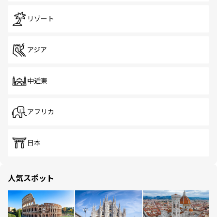
リゾート
アジア
中近東
アフリカ
日本
人気スポット