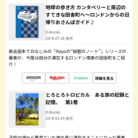
地球の歩き方 カンタベリーと周辺の
すてきな田舎町へ～ロンドンからの日
帰りおさんぽガイド♪
D-Books
2018.07.26 発売
英会話本でおなじみの「Kayoの“秘密のノート”」シリーズの
著者が、今度は自分の滞在するロンドン南東の田舎町をご紹
介！
詳細を見る
とろとろトロピカル ある旅の記録と
記憶。 第1巻
D-Books
2018.03.29 発売
子供の頃から夢見ていた南の島に滞在することになった筆者