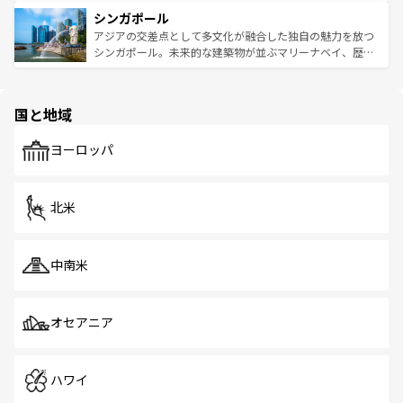
るはずだ。 なお、新着のベトナム情報は
コンテンツ一覧
を
は世界的に有名で、屋台から高級レストランまで味覚を刺
的なアートスポット、そして歴史と現代が融合した町並
参照してほしい。
シンガポール
激する。気候は一年中温暖で、どの季節にも異なる楽しみ
み、どこを訪れても感動するはず。観光スポットが密集し
が待っている。親しみやすいタイの人々、仏教を中心とし
ており、効率よく見どころを回れるのも魅力。息をのむよ
アジアの交差点として多文化が融合した独自の魅力を放つ
た文化、そして多様な観光資源が、訪れる旅人を魅了し続
うな絶景から文化的な体験まで、香港を存分に楽しみ尽く
シンガポール。未来的な建築物が並ぶマリーナベイ、歴史
ける。 なお、新着のタイ情報は
コンテンツ一覧
を参照して
そう。 なお、新着の香港情報は
コンテンツ一覧
を参照して
と伝統を感じられるエスニックタウン、多数の緑豊かな公
ほしい。
ほしい。
園や自然保護区など、自然が調和した近代的な景観と文化
の多様性あふれるカラフルな町は、どこを歩いても新しい
国と地域
発見がある。さらに、治安のよさや充実した公共交通機関
も、旅行者にとっては魅力的なポイント。グルメも豊富
で、ホーカーズは地元の風情を楽しめる外せないスポット
ヨーロッパ
だ。訪れる人を飽きさせないシンガポールで、多様な魅力
を体感しよう。 なお、新着のシンガポール情報は
コンテン
ツ一覧
を参照してほしい。
北米
中南米
オセアニア
ハワイ