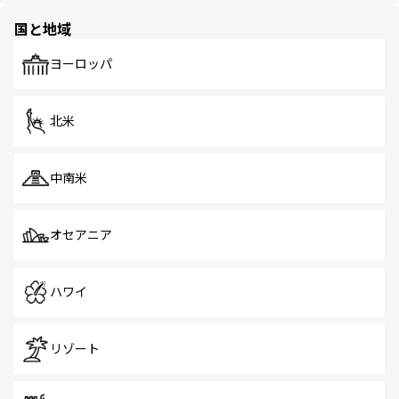
の多様性あふれるカラフルな町は、どこを歩いても新しい
国と地域
発見がある。さらに、治安のよさや充実した公共交通機関
も、旅行者にとっては魅力的なポイント。グルメも豊富
で、ホーカーズは地元の風情を楽しめる外せないスポット
ヨーロッパ
だ。訪れる人を飽きさせないシンガポールで、多様な魅力
を体感しよう。 なお、新着のシンガポール情報は
コンテン
ツ一覧
を参照してほしい。
北米
中南米
オセアニア
ハワイ
リゾート