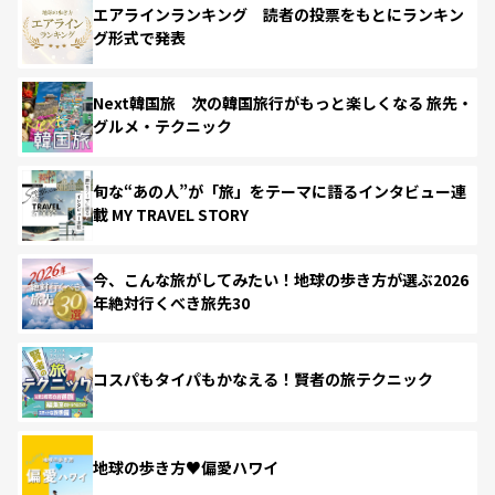
エアラインランキング 読者の投票をもとにランキン
グ形式で発表
Next韓国旅 次の韓国旅行がもっと楽しくなる 旅先・
グルメ・テクニック
旬な“あの人”が「旅」をテーマに語るインタビュー連
載 MY TRAVEL STORY
今、こんな旅がしてみたい！地球の歩き方が選ぶ2026
年絶対行くべき旅先30
コスパもタイパもかなえる！賢者の旅テクニック
地球の歩き方♥偏愛ハワイ