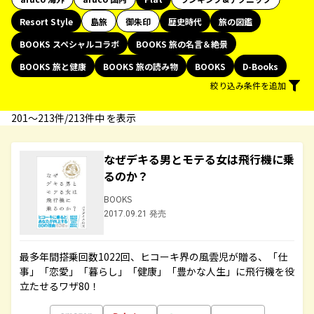
Resort Style
島旅
御朱印
歴史時代
旅の図鑑
BOOKS スペシャルコラボ
BOOKS 旅の名言＆絶景
BOOKS 旅と健康
BOOKS 旅の読み物
BOOKS
D-Books
絞り込み条件を追加
201〜213件/213件中 を表示
なぜデキる男とモテる女は飛行機に乗
るのか？
BOOKS
2017.09.21 発売
最多年間搭乗回数1022回、ヒコーキ界の風雲児が贈る、「仕
事」「恋愛」「暮らし」「健康」「豊かな人生」に飛行機を役
立たせるワザ80！