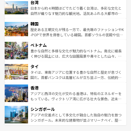
ならではの贅沢な旅のスタイルだ。 なお、新着のアメリカ
台湾
れるおもてなしの心で訪れる人々を迎えてくれるハワイの
リアリーフや大陸中央部にそびえるウルル（エアーズロッ
情報は
コンテンツ一覧
を参照してほしい。
人々、おいしいローカルフードやハワイアンミュージッ
ク）、タスマニアの美しい原生林やケアンズの熱帯雨林な
日本から約４時間ほどでたどり着く台湾は、多彩な文化と
ク、伝統的なフラダンスなど、すべてがハワイの魅力を彩
ど、見どころがたくさん。また、カフェやワイン、オージ
自然が織りなす魅力的な観光地。活気あふれる大都市の台
っている。訪れるたびに新しい発見と感動が待っているハ
ービーフなどの食文化も豊かで、美味しいものであふれて
北やノスタルジックな町並みが人気な九份（ジォウフェ
ワイを、存分に味わってほしい。 なお、新着のハワイ情報
韓国
いる。アクティビティも充実しており、サーフィンやダイ
ン）、静ひつな山岳地帯である台湾東部など、都市の喧騒
は
コンテンツ一覧
を参照してほしい。
ビング、ハイキングなど、アウトドア好きにはたまらな
と山間の静けさが共存しており、訪れる人に新しい発見と
歴史ある王朝文化が残る一方で、最先端のファッションやK
い。オーストラリアの多彩な魅力を存分に味わいつくそ
驚きをもたらしてくれる。また、奥深い台湾の食文化も魅
-POPで世界を席巻している韓国。首都ソウルの宮殿や伝統
う。 なお、新着のオーストラリア情報は
コンテンツ一覧
を
力で、夜市などの屋台グルメから高級料理、ヘルシーで美
家屋が並ぶエリアでは韓国の歴史と文化に浸ることがで
参照してほしい。
ベトナム
容にもいいと評判のスイーツなど、バラエティ豊かな料理
き、地方に足を延ばせば四季折々の自然美を楽しむことが
が味わえる。 なお、新着の台湾情報は
コンテンツ一覧
を参
できる。そして、キムチや焼肉、絶品のストリートフード
豊かな自然と多様な文化が魅力的なベトナム。南北に細長
照してほしい。
まで、さまざまな韓国料理が待っている。夜には、韓国な
く伸びる国土には、広大な田園風景や青々とした山々、世
らではのナイトライフも堪能できる。あたたかいホスピタ
界遺産に登録された壮大な自然景観が点在し、都市部では
タイ
リティに包まれながら、韓国の多彩な魅力を心ゆくまで味
急速な発展と共に伝統が息づく。ハノイの古い町並みやホ
わってみてほしい。 なお、新着の韓国情報は
コンテンツ一
ーチミン市のフランス統治時代の建物も、独特の雰囲気を
タイは、東南アジアに位置する豊かな自然と歴史が息づく
覧
を参照してほしい。
醸し出している。また、バラエティの豊かさとおいしさで
国だ。首都バンコクは高層ビルが立ち並ぶ一方、伝統的な
世界中の食通を魅了してやまないベトナム料理も魅力のひ
寺院や市場がいたるところに点在し、古きよき文化と現代
香港
とつ。フォーやバインミー、ベトナムコーヒーなどは、ぜ
の活気が交差している。北部ではチェンマイなどの山岳地
ひ現地で味わいたい。どの地域を訪れてもあたたかい人々
帯で自然と触れ合い、南部ではプーケットやクラビの美し
アジアと西洋の文化が交わる香港は、特有のエネルギーを
が旅行者を迎えてくれるので、きっと忘れられない旅にな
いビーチでリゾート気分を楽しむことができる。タイ料理
もっている。ヴィクトリア湾に広がる壮大な景色、近未来
るはずだ。 なお、新着のベトナム情報は
コンテンツ一覧
を
は世界的に有名で、屋台から高級レストランまで味覚を刺
的なアートスポット、そして歴史と現代が融合した町並
参照してほしい。
シンガポール
激する。気候は一年中温暖で、どの季節にも異なる楽しみ
み、どこを訪れても感動するはず。観光スポットが密集し
が待っている。親しみやすいタイの人々、仏教を中心とし
ており、効率よく見どころを回れるのも魅力。息をのむよ
アジアの交差点として多文化が融合した独自の魅力を放つ
た文化、そして多様な観光資源が、訪れる旅人を魅了し続
うな絶景から文化的な体験まで、香港を存分に楽しみ尽く
シンガポール。未来的な建築物が並ぶマリーナベイ、歴史
ける。 なお、新着のタイ情報は
コンテンツ一覧
を参照して
そう。 なお、新着の香港情報は
コンテンツ一覧
を参照して
と伝統を感じられるエスニックタウン、多数の緑豊かな公
ほしい。
ほしい。
園や自然保護区など、自然が調和した近代的な景観と文化