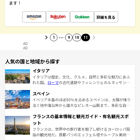
ます！
詳細を見る
…
1
9
10
11
AD
AD
人気の国と地域から探す
イタリア
イタリアは歴史、文化、グルメ、自然と多彩な魅力にあふ
れた国。
ローマ
の古代遺跡やフィレンツェのルネッサンス
美術、ヴェネツィアの運河など、歴史あるスポットはもち
スペイン
ろん、トスカーナの美しい田園風景やアマルフィ海岸の絶
景など、自然景観も見逃せない。観光の合間には、本場の
イベリア半島のほぼ80％を占めるスペインは、太陽が降り
ピザやパスタなど、絶品のイタリア料理を堪能することも
注ぐ地中海沿岸から雄大なピレネー山脈まで、多彩な自然
できる。朝目覚めてから夜眠るまで、すべての瞬間を楽し
と文化が詰まったヨーロッパ屈指の旅行先だ。多様な地域
フランスの基本情報と観光ガイド・有名観光スポ
ませてくれるイタリアで、忘れられない旅をしてみよう！
文化が根付くこの国では、情熱的なフラメンコ、熱気あふ
なお、新着のイタリア情報は
コンテンツ一覧
を参照してほ
れる闘牛、そして美味しいタパスが生活の一部となってい
ット
しい。
る。首都マドリードの洗練された雰囲気や、バルセロナの
フランスは、世界中の旅行者を魅了し続けるヨーロッパ屈
アートに溢れた街角から、地方では古代ローマ遺跡や中世
指の観光地だ。首都パリのエッフェル塔やルーブル美術館
の城塞都市、穏やかなビーチリゾートまで多彩な表情を見