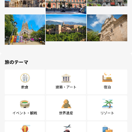
旅のテーマ
飲食
建築・アート
宿泊
イベント・観戦
世界遺産
リゾート