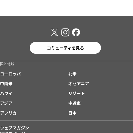
コミュニティを見る
国と地域
ヨーロッパ
北米
中南米
オセアニア
ハワイ
リゾート
アジア
中近東
アフリカ
日本
ウェブマガジン