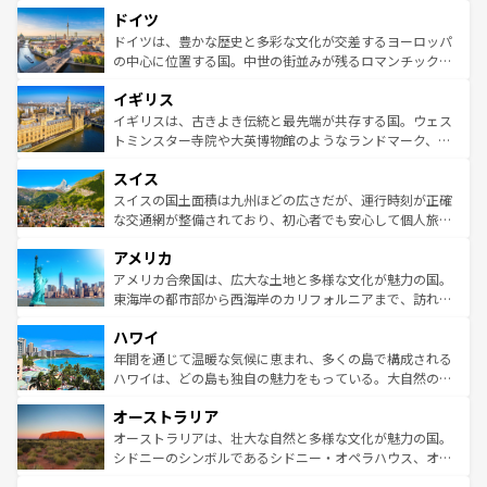
といった象徴的なスポットから、田舎町の古風な美しさま
せる。地方によって風土や気候が異なるスペインはその個
ドイツ
で、幅広い魅力が詰まっている。華麗な宮殿、歴史的な大
性で訪れる人を魅了する。 なお、新着のスペイン情報は
コ
聖堂、美しいビーチ、そして豊かな自然が、訪れる者を心
ドイツは、豊かな歴史と多彩な文化が交差するヨーロッパ
ンテンツ一覧
を参照してほしい。
から魅了する。また、フランスは美食の国としても知ら
の中心に位置する国。中世の街並みが残るロマンチック街
れ、フランス料理はユネスコ無形文化遺産にも登録されて
道から、未来を先取りするようなモダンな都市まで多様な
イギリス
いる。シャンパンの発祥地であるランス、プロヴァンスの
顔を持つこの国は、どこを歩いても飽きることがない。ベ
香り高いラベンダー畑など、多彩な楽しみ方が可能だ。さ
ルリンの文化的活気、バイエルン州のアルプスの絶景、そ
イギリスは、古きよき伝統と最先端が共存する国。ウェス
らに、パリ以外の地域にも魅力が溢れており、どの街角に
してライン川沿いのワイン畑といった風景は必見。ビール
トミンスター寺院や大英博物館のようなランドマーク、歴
も豊かな歴史と文化が息づいている。パリ以外の個性あふ
とソーセージを味わいながら地元の人と過ごす楽しい時間
史ある大学都市、美しい丘陵地帯や牧歌的な風景など、エ
れる地方に足を運ぶとそれぞれで全く異なる文化を体験で
スイス
は、お酒好きな人にはぜひ体験してほしい。 なお、新着の
リアごとに異なる魅力がある。また、優雅なアフタヌーン
きるだろう。 なお、新着のフランス情報は
コンテンツ一覧
ドイツ情報は
コンテンツ一覧
を参照してほしい。
ティー、ビール好きにはたまらない英国パブ、サッカー観
スイスの国土面積は九州ほどの広さだが、運行時刻が正確
を参照してほしい。
戦など、本場だからこそできる体験も豊富。イギリスを旅
な交通網が整備されており、初心者でも安心して個人旅行
して楽しみつくそう。 なお、新着のイギリス情報は
コンテ
を楽しめる。日本同様に時刻表どおりの旅が可能だ。中世
アメリカ
ンツ一覧
を参照してほしい。
の建物がそのまま残る町や、スイスならではのユニークな
博物館もあり、アルプス観光だけでなく町歩きも満喫する
アメリカ合衆国は、広大な土地と多様な文化が魅力の国。
ことができる。国民の所得が高いため物価も高いが、旅行
東海岸の都市部から西海岸のカリフォルニアまで、訪れる
者向けの交通パス提供のサービスもあり、うまく活用すれ
場所ごとに異なる風景と体験が待っている。ニューヨーク
ハワイ
ば市内交通費無料で観光を楽しむこともできる。 なお、新
のような巨大都市は、観光、ショッピング、エンターテイ
着のスイス情報は
コンテンツ一覧
を参照してほしい。
ンメントが詰まった刺激的なスポットだ。一方、アメリカ
年間を通じて温暖な気候に恵まれ、多くの島で構成される
西部には大自然が広がり、グランドキャニオンやイエロー
ハワイは、どの島も独自の魅力をもっている。大自然の神
ストーン国立公園といった絶景が堪能できる。さらに、南
秘を感じたいなら、火山が生み出した壮大な景観を誇るハ
オーストラリア
部のニューオーリンズでは、音楽と美食が融合した独特の
ワイ島は見逃せない。また、定番の観光地といえばオアフ
文化が魅力。旅行者はアメリカの各地域で異なる魅力を楽
島だが、静かな自然を求めるならマウイ島やカウアイ島が
オーストラリアは、壮大な自然と多様な文化が魅力の国。
しみながら、その多様性と豊かな歴史を感じることができ
おすすめ。エメラルドグリーンに輝く海をはじめ、豊かな
シドニーのシンボルであるシドニー・オペラハウス、オー
るだろう。車でのロードトリップや列車の旅も、アメリカ
文化や歴史が息づいている。「アロハスピリット」と呼ば
ストラリア東海岸北部に広がる大サンゴ礁地帯グレートバ