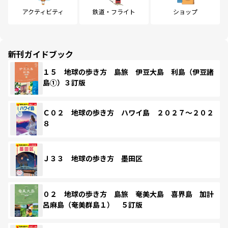
アクティビティ
鉄道・フライト
ショップ
新刊ガイドブック
１５ 地球の歩き方 島旅 伊豆大島 利島（伊豆諸
島①）３訂版
Ｃ０２ 地球の歩き方 ハワイ島 ２０２７～２０２
８
Ｊ３３ 地球の歩き方 墨田区
０２ 地球の歩き方 島旅 奄美大島 喜界島 加計
呂麻島（奄美群島１） ５訂版