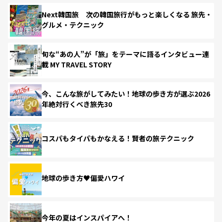
Next韓国旅 次の韓国旅行がもっと楽しくなる 旅先・
グルメ・テクニック
旬な“あの人”が「旅」をテーマに語るインタビュー連
載 MY TRAVEL STORY
今、こんな旅がしてみたい！地球の歩き方が選ぶ2026
年絶対行くべき旅先30
コスパもタイパもかなえる！賢者の旅テクニック
地球の歩き方♥偏愛ハワイ
今年の夏はインスパイアへ！