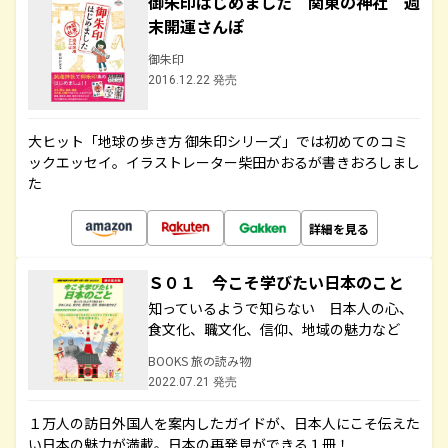
御朱印はじめました 関東の神社 週
末開運さんぽ
御朱印
2016.12.22 発売
大ヒット「地球の歩き方 御朱印シリーズ」では初めてのコミ
ックエッセイ。イラストレーター柴田かおるが書きおろしまし
た
詳細を見る
Ｓ０１ 今こそ学びたい日本のこと
知っているようで知らない 日本人の心、
食文化、職文化、信仰、地域の魅力など
BOOKS 旅の読み物
2022.07.21 発売
１万人の訪日外国人を案内したガイドが、日本人にこそ伝えた
い日本の魅力が満載。日本の再発見ができる１冊！