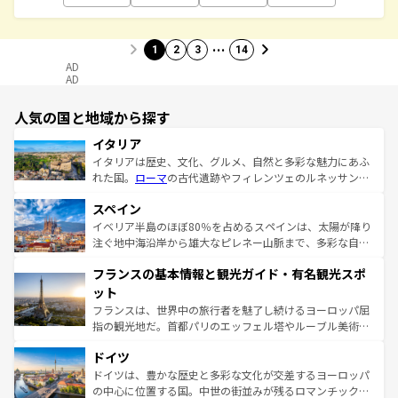
…
1
2
3
14
AD
AD
人気の国と地域から探す
イタリア
イタリアは歴史、文化、グルメ、自然と多彩な魅力にあふ
れた国。
ローマ
の古代遺跡やフィレンツェのルネッサンス
美術、ヴェネツィアの運河など、歴史あるスポットはもち
スペイン
ろん、トスカーナの美しい田園風景やアマルフィ海岸の絶
景など、自然景観も見逃せない。観光の合間には、本場の
イベリア半島のほぼ80％を占めるスペインは、太陽が降り
ピザやパスタなど、絶品のイタリア料理を堪能することも
注ぐ地中海沿岸から雄大なピレネー山脈まで、多彩な自然
できる。朝目覚めてから夜眠るまで、すべての瞬間を楽し
と文化が詰まったヨーロッパ屈指の旅行先だ。多様な地域
フランスの基本情報と観光ガイド・有名観光スポ
ませてくれるイタリアで、忘れられない旅をしてみよう！
文化が根付くこの国では、情熱的なフラメンコ、熱気あふ
なお、新着のイタリア情報は
コンテンツ一覧
を参照してほ
れる闘牛、そして美味しいタパスが生活の一部となってい
ット
しい。
る。首都マドリードの洗練された雰囲気や、バルセロナの
フランスは、世界中の旅行者を魅了し続けるヨーロッパ屈
アートに溢れた街角から、地方では古代ローマ遺跡や中世
指の観光地だ。首都パリのエッフェル塔やルーブル美術館
の城塞都市、穏やかなビーチリゾートまで多彩な表情を見
といった象徴的なスポットから、田舎町の古風な美しさま
せる。地方によって風土や気候が異なるスペインはその個
ドイツ
で、幅広い魅力が詰まっている。華麗な宮殿、歴史的な大
性で訪れる人を魅了する。 なお、新着のスペイン情報は
コ
聖堂、美しいビーチ、そして豊かな自然が、訪れる者を心
ドイツは、豊かな歴史と多彩な文化が交差するヨーロッパ
ンテンツ一覧
を参照してほしい。
から魅了する。また、フランスは美食の国としても知ら
の中心に位置する国。中世の街並みが残るロマンチック街