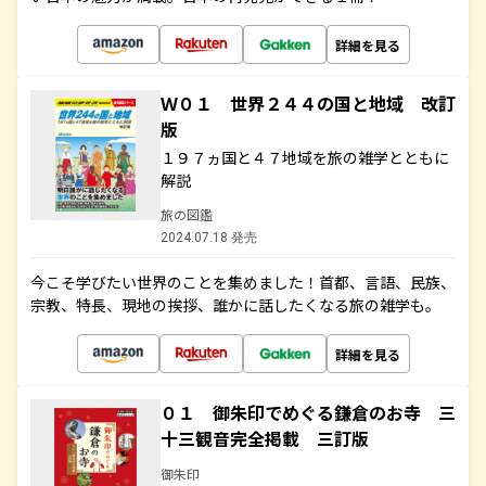
詳細を見る
Ｗ０１ 世界２４４の国と地域 改訂
版
１９７ヵ国と４７地域を旅の雑学とともに
解説
旅の図鑑
2024.07.18 発売
今こそ学びたい世界のことを集めました！首都、言語、民族、
宗教、特長、現地の挨拶、誰かに話したくなる旅の雑学も。
詳細を見る
０１ 御朱印でめぐる鎌倉のお寺 三
十三観音完全掲載 三訂版
御朱印