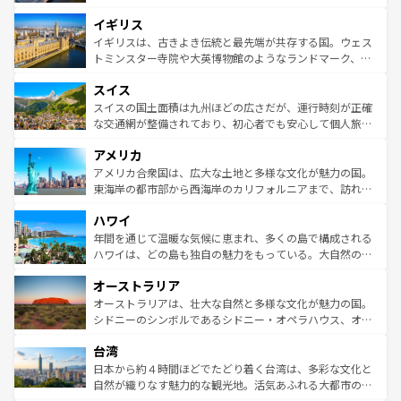
れ、フランス料理はユネスコ無形文化遺産にも登録されて
道から、未来を先取りするようなモダンな都市まで多様な
イギリス
いる。シャンパンの発祥地であるランス、プロヴァンスの
顔を持つこの国は、どこを歩いても飽きることがない。ベ
香り高いラベンダー畑など、多彩な楽しみ方が可能だ。さ
ルリンの文化的活気、バイエルン州のアルプスの絶景、そ
イギリスは、古きよき伝統と最先端が共存する国。ウェス
らに、パリ以外の地域にも魅力が溢れており、どの街角に
してライン川沿いのワイン畑といった風景は必見。ビール
トミンスター寺院や大英博物館のようなランドマーク、歴
も豊かな歴史と文化が息づいている。パリ以外の個性あふ
とソーセージを味わいながら地元の人と過ごす楽しい時間
史ある大学都市、美しい丘陵地帯や牧歌的な風景など、エ
れる地方に足を運ぶとそれぞれで全く異なる文化を体験で
スイス
は、お酒好きな人にはぜひ体験してほしい。 なお、新着の
リアごとに異なる魅力がある。また、優雅なアフタヌーン
きるだろう。 なお、新着のフランス情報は
コンテンツ一覧
ドイツ情報は
コンテンツ一覧
を参照してほしい。
ティー、ビール好きにはたまらない英国パブ、サッカー観
スイスの国土面積は九州ほどの広さだが、運行時刻が正確
を参照してほしい。
戦など、本場だからこそできる体験も豊富。イギリスを旅
な交通網が整備されており、初心者でも安心して個人旅行
して楽しみつくそう。 なお、新着のイギリス情報は
コンテ
を楽しめる。日本同様に時刻表どおりの旅が可能だ。中世
アメリカ
ンツ一覧
を参照してほしい。
の建物がそのまま残る町や、スイスならではのユニークな
博物館もあり、アルプス観光だけでなく町歩きも満喫する
アメリカ合衆国は、広大な土地と多様な文化が魅力の国。
ことができる。国民の所得が高いため物価も高いが、旅行
東海岸の都市部から西海岸のカリフォルニアまで、訪れる
者向けの交通パス提供のサービスもあり、うまく活用すれ
場所ごとに異なる風景と体験が待っている。ニューヨーク
ハワイ
ば市内交通費無料で観光を楽しむこともできる。 なお、新
のような巨大都市は、観光、ショッピング、エンターテイ
着のスイス情報は
コンテンツ一覧
を参照してほしい。
ンメントが詰まった刺激的なスポットだ。一方、アメリカ
年間を通じて温暖な気候に恵まれ、多くの島で構成される
西部には大自然が広がり、グランドキャニオンやイエロー
ハワイは、どの島も独自の魅力をもっている。大自然の神
ストーン国立公園といった絶景が堪能できる。さらに、南
秘を感じたいなら、火山が生み出した壮大な景観を誇るハ
オーストラリア
部のニューオーリンズでは、音楽と美食が融合した独特の
ワイ島は見逃せない。また、定番の観光地といえばオアフ
文化が魅力。旅行者はアメリカの各地域で異なる魅力を楽
島だが、静かな自然を求めるならマウイ島やカウアイ島が
オーストラリアは、壮大な自然と多様な文化が魅力の国。
しみながら、その多様性と豊かな歴史を感じることができ
おすすめ。エメラルドグリーンに輝く海をはじめ、豊かな
シドニーのシンボルであるシドニー・オペラハウス、オー
るだろう。車でのロードトリップや列車の旅も、アメリカ
文化や歴史が息づいている。「アロハスピリット」と呼ば
ストラリア東海岸北部に広がる大サンゴ礁地帯グレートバ
ならではの贅沢な旅のスタイルだ。 なお、新着のアメリカ
台湾
れるおもてなしの心で訪れる人々を迎えてくれるハワイの
リアリーフや大陸中央部にそびえるウルル（エアーズロッ
情報は
コンテンツ一覧
を参照してほしい。
人々、おいしいローカルフードやハワイアンミュージッ
ク）、タスマニアの美しい原生林やケアンズの熱帯雨林な
日本から約４時間ほどでたどり着く台湾は、多彩な文化と
ク、伝統的なフラダンスなど、すべてがハワイの魅力を彩
ど、見どころがたくさん。また、カフェやワイン、オージ
自然が織りなす魅力的な観光地。活気あふれる大都市の台
っている。訪れるたびに新しい発見と感動が待っているハ
ービーフなどの食文化も豊かで、美味しいものであふれて
北やノスタルジックな町並みが人気な九份（ジォウフェ