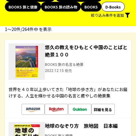
BOOKS 旅と健康
BOOKS 旅の読み物
BOOKS
D-Books
絞り込み条件を追加
1〜20件/264件中 を表示
悠久の教えをひもとく中国のことばと
絶景１００
BOOKS 旅の名言＆絶景
2022.12.15 発売
世界を４０年以上歩いてきた「地球の歩き方」があなたにお届
けする、人生を輝かせる中国の名言と癒やしの絶景集
詳細を見る
地球のなぞり方 旅地図 日本編
BOOKS 旅と健康