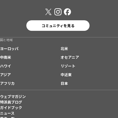
コミュニティを見る
国と地域
ヨーロッパ
北米
中南米
オセアニア
ハワイ
リゾート
アジア
中近東
アフリカ
日本
ウェブマガジン
特派員ブログ
ガイドブック
ニュース