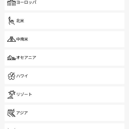
で、ホーカーズは地元の風情を楽しめる外せないスポット
ヨーロッパ
だ。訪れる人を飽きさせないシンガポールで、多様な魅力
を体感しよう。 なお、新着のシンガポール情報は
コンテン
ツ一覧
を参照してほしい。
北米
中南米
オセアニア
ハワイ
リゾート
アジア