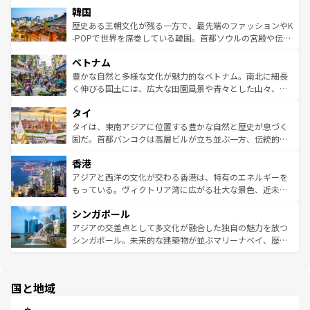
ワイを、存分に味わってほしい。 なお、新着のハワイ情報
韓国
いる。アクティビティも充実しており、サーフィンやダイ
ン）、静ひつな山岳地帯である台湾東部など、都市の喧騒
は
コンテンツ一覧
を参照してほしい。
ビング、ハイキングなど、アウトドア好きにはたまらな
と山間の静けさが共存しており、訪れる人に新しい発見と
歴史ある王朝文化が残る一方で、最先端のファッションやK
い。オーストラリアの多彩な魅力を存分に味わいつくそ
驚きをもたらしてくれる。また、奥深い台湾の食文化も魅
-POPで世界を席巻している韓国。首都ソウルの宮殿や伝統
う。 なお、新着のオーストラリア情報は
コンテンツ一覧
を
力で、夜市などの屋台グルメから高級料理、ヘルシーで美
家屋が並ぶエリアでは韓国の歴史と文化に浸ることがで
参照してほしい。
ベトナム
容にもいいと評判のスイーツなど、バラエティ豊かな料理
き、地方に足を延ばせば四季折々の自然美を楽しむことが
が味わえる。 なお、新着の台湾情報は
コンテンツ一覧
を参
できる。そして、キムチや焼肉、絶品のストリートフード
豊かな自然と多様な文化が魅力的なベトナム。南北に細長
照してほしい。
まで、さまざまな韓国料理が待っている。夜には、韓国な
く伸びる国土には、広大な田園風景や青々とした山々、世
らではのナイトライフも堪能できる。あたたかいホスピタ
界遺産に登録された壮大な自然景観が点在し、都市部では
タイ
リティに包まれながら、韓国の多彩な魅力を心ゆくまで味
急速な発展と共に伝統が息づく。ハノイの古い町並みやホ
わってみてほしい。 なお、新着の韓国情報は
コンテンツ一
ーチミン市のフランス統治時代の建物も、独特の雰囲気を
タイは、東南アジアに位置する豊かな自然と歴史が息づく
覧
を参照してほしい。
醸し出している。また、バラエティの豊かさとおいしさで
国だ。首都バンコクは高層ビルが立ち並ぶ一方、伝統的な
世界中の食通を魅了してやまないベトナム料理も魅力のひ
寺院や市場がいたるところに点在し、古きよき文化と現代
香港
とつ。フォーやバインミー、ベトナムコーヒーなどは、ぜ
の活気が交差している。北部ではチェンマイなどの山岳地
ひ現地で味わいたい。どの地域を訪れてもあたたかい人々
帯で自然と触れ合い、南部ではプーケットやクラビの美し
アジアと西洋の文化が交わる香港は、特有のエネルギーを
が旅行者を迎えてくれるので、きっと忘れられない旅にな
いビーチでリゾート気分を楽しむことができる。タイ料理
もっている。ヴィクトリア湾に広がる壮大な景色、近未来
るはずだ。 なお、新着のベトナム情報は
コンテンツ一覧
を
は世界的に有名で、屋台から高級レストランまで味覚を刺
的なアートスポット、そして歴史と現代が融合した町並
参照してほしい。
シンガポール
激する。気候は一年中温暖で、どの季節にも異なる楽しみ
み、どこを訪れても感動するはず。観光スポットが密集し
が待っている。親しみやすいタイの人々、仏教を中心とし
ており、効率よく見どころを回れるのも魅力。息をのむよ
アジアの交差点として多文化が融合した独自の魅力を放つ
た文化、そして多様な観光資源が、訪れる旅人を魅了し続
うな絶景から文化的な体験まで、香港を存分に楽しみ尽く
シンガポール。未来的な建築物が並ぶマリーナベイ、歴史
ける。 なお、新着のタイ情報は
コンテンツ一覧
を参照して
そう。 なお、新着の香港情報は
コンテンツ一覧
を参照して
と伝統を感じられるエスニックタウン、多数の緑豊かな公
ほしい。
ほしい。
園や自然保護区など、自然が調和した近代的な景観と文化
の多様性あふれるカラフルな町は、どこを歩いても新しい
国と地域
発見がある。さらに、治安のよさや充実した公共交通機関
も、旅行者にとっては魅力的なポイント。グルメも豊富