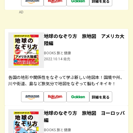
詳細を見る
AD
地球のなぞり方 旅地図 アメリカ大
陸編
BOOKS 旅と健康
2022.10.14 発売
各国の地形や関係性をなぞって学ぶ新しい地図本！国境や州、
川や街道、島など旅気分で地図をなぞって脳もイキイキ！
詳細を見る
地球のなぞり方 旅地図 ヨーロッパ
編
BOOKS 旅と健康