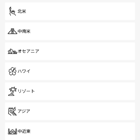
を体感しよう。 なお、新着のシンガポール情報は
コンテン
ツ一覧
を参照してほしい。
北米
中南米
オセアニア
ハワイ
リゾート
アジア
中近東