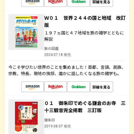
詳細を見る
Ｗ０１ 世界２４４の国と地域 改訂
版
１９７ヵ国と４７地域を旅の雑学とともに
解説
旅の図鑑
2024.07.18 発売
今こそ学びたい世界のことを集めました！首都、言語、民族、
宗教、特長、現地の挨拶、誰かに話したくなる旅の雑学も。
詳細を見る
０１ 御朱印でめぐる鎌倉のお寺 三
十三観音完全掲載 三訂版
御朱印
2019.08.07 発売