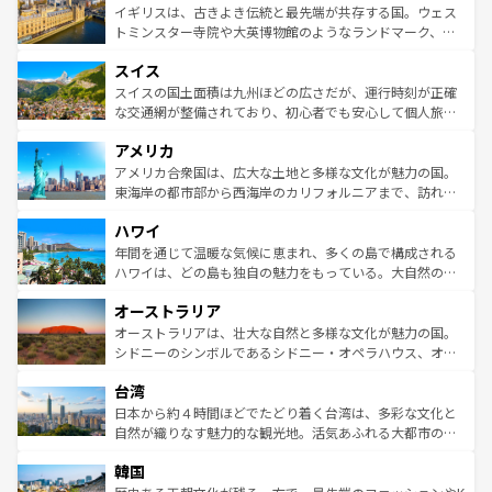
香り高いラベンダー畑など、多彩な楽しみ方が可能だ。さ
ルリンの文化的活気、バイエルン州のアルプスの絶景、そ
イギリスは、古きよき伝統と最先端が共存する国。ウェス
らに、パリ以外の地域にも魅力が溢れており、どの街角に
してライン川沿いのワイン畑といった風景は必見。ビール
トミンスター寺院や大英博物館のようなランドマーク、歴
も豊かな歴史と文化が息づいている。パリ以外の個性あふ
とソーセージを味わいながら地元の人と過ごす楽しい時間
史ある大学都市、美しい丘陵地帯や牧歌的な風景など、エ
れる地方に足を運ぶとそれぞれで全く異なる文化を体験で
スイス
は、お酒好きな人にはぜひ体験してほしい。 なお、新着の
リアごとに異なる魅力がある。また、優雅なアフタヌーン
きるだろう。 なお、新着のフランス情報は
コンテンツ一覧
ドイツ情報は
コンテンツ一覧
を参照してほしい。
ティー、ビール好きにはたまらない英国パブ、サッカー観
スイスの国土面積は九州ほどの広さだが、運行時刻が正確
を参照してほしい。
戦など、本場だからこそできる体験も豊富。イギリスを旅
な交通網が整備されており、初心者でも安心して個人旅行
して楽しみつくそう。 なお、新着のイギリス情報は
コンテ
を楽しめる。日本同様に時刻表どおりの旅が可能だ。中世
アメリカ
ンツ一覧
を参照してほしい。
の建物がそのまま残る町や、スイスならではのユニークな
博物館もあり、アルプス観光だけでなく町歩きも満喫する
アメリカ合衆国は、広大な土地と多様な文化が魅力の国。
ことができる。国民の所得が高いため物価も高いが、旅行
東海岸の都市部から西海岸のカリフォルニアまで、訪れる
者向けの交通パス提供のサービスもあり、うまく活用すれ
場所ごとに異なる風景と体験が待っている。ニューヨーク
ハワイ
ば市内交通費無料で観光を楽しむこともできる。 なお、新
のような巨大都市は、観光、ショッピング、エンターテイ
着のスイス情報は
コンテンツ一覧
を参照してほしい。
ンメントが詰まった刺激的なスポットだ。一方、アメリカ
年間を通じて温暖な気候に恵まれ、多くの島で構成される
西部には大自然が広がり、グランドキャニオンやイエロー
ハワイは、どの島も独自の魅力をもっている。大自然の神
ストーン国立公園といった絶景が堪能できる。さらに、南
秘を感じたいなら、火山が生み出した壮大な景観を誇るハ
オーストラリア
部のニューオーリンズでは、音楽と美食が融合した独特の
ワイ島は見逃せない。また、定番の観光地といえばオアフ
文化が魅力。旅行者はアメリカの各地域で異なる魅力を楽
島だが、静かな自然を求めるならマウイ島やカウアイ島が
オーストラリアは、壮大な自然と多様な文化が魅力の国。
しみながら、その多様性と豊かな歴史を感じることができ
おすすめ。エメラルドグリーンに輝く海をはじめ、豊かな
シドニーのシンボルであるシドニー・オペラハウス、オー
るだろう。車でのロードトリップや列車の旅も、アメリカ
文化や歴史が息づいている。「アロハスピリット」と呼ば
ストラリア東海岸北部に広がる大サンゴ礁地帯グレートバ
ならではの贅沢な旅のスタイルだ。 なお、新着のアメリカ
台湾
れるおもてなしの心で訪れる人々を迎えてくれるハワイの
リアリーフや大陸中央部にそびえるウルル（エアーズロッ
情報は
コンテンツ一覧
を参照してほしい。
人々、おいしいローカルフードやハワイアンミュージッ
ク）、タスマニアの美しい原生林やケアンズの熱帯雨林な
日本から約４時間ほどでたどり着く台湾は、多彩な文化と
ク、伝統的なフラダンスなど、すべてがハワイの魅力を彩
ど、見どころがたくさん。また、カフェやワイン、オージ
自然が織りなす魅力的な観光地。活気あふれる大都市の台
っている。訪れるたびに新しい発見と感動が待っているハ
ービーフなどの食文化も豊かで、美味しいものであふれて
北やノスタルジックな町並みが人気な九份（ジォウフェ
ワイを、存分に味わってほしい。 なお、新着のハワイ情報
韓国
いる。アクティビティも充実しており、サーフィンやダイ
ン）、静ひつな山岳地帯である台湾東部など、都市の喧騒
は
コンテンツ一覧
を参照してほしい。
ビング、ハイキングなど、アウトドア好きにはたまらな
と山間の静けさが共存しており、訪れる人に新しい発見と