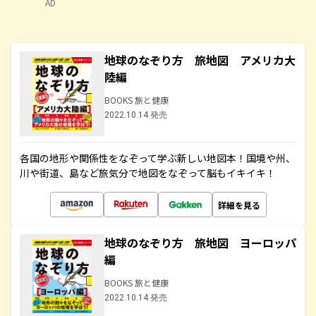
AD
地球のなぞり方 旅地図 アメリカ大
陸編
BOOKS 旅と健康
2022.10.14 発売
各国の地形や関係性をなぞって学ぶ新しい地図本！国境や州、
川や街道、島など旅気分で地図をなぞって脳もイキイキ！
詳細を見る
地球のなぞり方 旅地図 ヨーロッパ
編
BOOKS 旅と健康
2022.10.14 発売