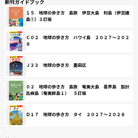
新刊ガイドブック
１５ 地球の歩き方 島旅 伊豆大島 利島（伊豆諸
島①）３訂版
Ｃ０２ 地球の歩き方 ハワイ島 ２０２７～２０２
８
Ｊ３３ 地球の歩き方 墨田区
０２ 地球の歩き方 島旅 奄美大島 喜界島 加計
呂麻島（奄美群島１） ５訂版
Ｄ１７ 地球の歩き方 タイ ２０２７～２０２８