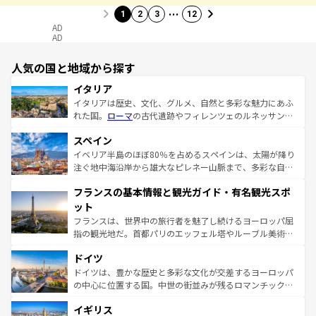
…
1
2
3
12
AD
AD
人気の国と地域から探す
イタリア
イタリアは歴史、文化、グルメ、自然と多彩な魅力にあふ
れた国。
ローマ
の古代遺跡やフィレンツェのルネッサンス
美術、ヴェネツィアの運河など、歴史あるスポットはもち
スペイン
ろん、トスカーナの美しい田園風景やアマルフィ海岸の絶
景など、自然景観も見逃せない。観光の合間には、本場の
イベリア半島のほぼ80％を占めるスペインは、太陽が降り
ピザやパスタなど、絶品のイタリア料理を堪能することも
注ぐ地中海沿岸から雄大なピレネー山脈まで、多彩な自然
できる。朝目覚めてから夜眠るまで、すべての瞬間を楽し
と文化が詰まったヨーロッパ屈指の旅行先だ。多様な地域
フランスの基本情報と観光ガイド・有名観光スポ
ませてくれるイタリアで、忘れられない旅をしてみよう！
文化が根付くこの国では、情熱的なフラメンコ、熱気あふ
なお、新着のイタリア情報は
コンテンツ一覧
を参照してほ
れる闘牛、そして美味しいタパスが生活の一部となってい
ット
しい。
る。首都マドリードの洗練された雰囲気や、バルセロナの
フランスは、世界中の旅行者を魅了し続けるヨーロッパ屈
アートに溢れた街角から、地方では古代ローマ遺跡や中世
指の観光地だ。首都パリのエッフェル塔やルーブル美術館
の城塞都市、穏やかなビーチリゾートまで多彩な表情を見
といった象徴的なスポットから、田舎町の古風な美しさま
せる。地方によって風土や気候が異なるスペインはその個
ドイツ
で、幅広い魅力が詰まっている。華麗な宮殿、歴史的な大
性で訪れる人を魅了する。 なお、新着のスペイン情報は
コ
聖堂、美しいビーチ、そして豊かな自然が、訪れる者を心
ドイツは、豊かな歴史と多彩な文化が交差するヨーロッパ
ンテンツ一覧
を参照してほしい。
から魅了する。また、フランスは美食の国としても知ら
の中心に位置する国。中世の街並みが残るロマンチック街
れ、フランス料理はユネスコ無形文化遺産にも登録されて
道から、未来を先取りするようなモダンな都市まで多様な
イギリス
いる。シャンパンの発祥地であるランス、プロヴァンスの
顔を持つこの国は、どこを歩いても飽きることがない。ベ