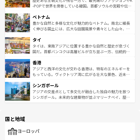
歴史ある王朝文化が残る一方で、最先端のファッションやK
い。オーストラリアの多彩な魅力を存分に味わいつくそ
驚きをもたらしてくれる。また、奥深い台湾の食文化も魅
-POPで世界を席巻している韓国。首都ソウルの宮殿や伝統
う。 なお、新着のオーストラリア情報は
コンテンツ一覧
を
力で、夜市などの屋台グルメから高級料理、ヘルシーで美
家屋が並ぶエリアでは韓国の歴史と文化に浸ることがで
参照してほしい。
ベトナム
容にもいいと評判のスイーツなど、バラエティ豊かな料理
き、地方に足を延ばせば四季折々の自然美を楽しむことが
が味わえる。 なお、新着の台湾情報は
コンテンツ一覧
を参
できる。そして、キムチや焼肉、絶品のストリートフード
豊かな自然と多様な文化が魅力的なベトナム。南北に細長
照してほしい。
まで、さまざまな韓国料理が待っている。夜には、韓国な
く伸びる国土には、広大な田園風景や青々とした山々、世
らではのナイトライフも堪能できる。あたたかいホスピタ
界遺産に登録された壮大な自然景観が点在し、都市部では
タイ
リティに包まれながら、韓国の多彩な魅力を心ゆくまで味
急速な発展と共に伝統が息づく。ハノイの古い町並みやホ
わってみてほしい。 なお、新着の韓国情報は
コンテンツ一
ーチミン市のフランス統治時代の建物も、独特の雰囲気を
タイは、東南アジアに位置する豊かな自然と歴史が息づく
覧
を参照してほしい。
醸し出している。また、バラエティの豊かさとおいしさで
国だ。首都バンコクは高層ビルが立ち並ぶ一方、伝統的な
世界中の食通を魅了してやまないベトナム料理も魅力のひ
寺院や市場がいたるところに点在し、古きよき文化と現代
香港
とつ。フォーやバインミー、ベトナムコーヒーなどは、ぜ
の活気が交差している。北部ではチェンマイなどの山岳地
ひ現地で味わいたい。どの地域を訪れてもあたたかい人々
帯で自然と触れ合い、南部ではプーケットやクラビの美し
アジアと西洋の文化が交わる香港は、特有のエネルギーを
が旅行者を迎えてくれるので、きっと忘れられない旅にな
いビーチでリゾート気分を楽しむことができる。タイ料理
もっている。ヴィクトリア湾に広がる壮大な景色、近未来
るはずだ。 なお、新着のベトナム情報は
コンテンツ一覧
を
は世界的に有名で、屋台から高級レストランまで味覚を刺
的なアートスポット、そして歴史と現代が融合した町並
参照してほしい。
シンガポール
激する。気候は一年中温暖で、どの季節にも異なる楽しみ
み、どこを訪れても感動するはず。観光スポットが密集し
が待っている。親しみやすいタイの人々、仏教を中心とし
ており、効率よく見どころを回れるのも魅力。息をのむよ
アジアの交差点として多文化が融合した独自の魅力を放つ
た文化、そして多様な観光資源が、訪れる旅人を魅了し続
うな絶景から文化的な体験まで、香港を存分に楽しみ尽く
シンガポール。未来的な建築物が並ぶマリーナベイ、歴史
ける。 なお、新着のタイ情報は
コンテンツ一覧
を参照して
そう。 なお、新着の香港情報は
コンテンツ一覧
を参照して
と伝統を感じられるエスニックタウン、多数の緑豊かな公
ほしい。
ほしい。
園や自然保護区など、自然が調和した近代的な景観と文化
の多様性あふれるカラフルな町は、どこを歩いても新しい
国と地域
発見がある。さらに、治安のよさや充実した公共交通機関
も、旅行者にとっては魅力的なポイント。グルメも豊富
で、ホーカーズは地元の風情を楽しめる外せないスポット
ヨーロッパ
だ。訪れる人を飽きさせないシンガポールで、多様な魅力