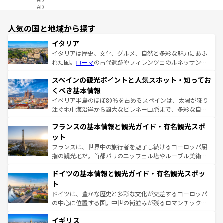
AD
人気の国と地域から探す
イタリア
イタリアは歴史、文化、グルメ、自然と多彩な魅力にあふ
れた国。
ローマ
の古代遺跡やフィレンツェのルネッサンス
美術、ヴェネツィアの運河など、歴史あるスポットはもち
スペインの観光ポイントと人気スポット・知ってお
ろん、トスカーナの美しい田園風景やアマルフィ海岸の絶
景など、自然景観も見逃せない。観光の合間には、本場の
くべき基本情報
ピザやパスタなど、絶品のイタリア料理を堪能することも
イベリア半島のほぼ80％を占めるスペインは、太陽が降り
できる。朝目覚めてから夜眠るまで、すべての瞬間を楽し
注ぐ地中海沿岸から雄大なピレネー山脈まで、多彩な自然
ませてくれるイタリアで、忘れられない旅をしてみよう！
と文化が詰まったヨーロッパ屈指の旅行先だ。多様な地域
なお、新着のイタリア情報は
コンテンツ一覧
を参照してほ
フランスの基本情報と観光ガイド・有名観光スポ
文化が根付くこの国では、情熱的なフラメンコ、熱気あふ
しい。
れる闘牛、そして美味しいタパスが生活の一部となってい
ット
る。首都マドリードの洗練された雰囲気や、バルセロナの
フランスは、世界中の旅行者を魅了し続けるヨーロッパ屈
アートに溢れた街角から、地方では古代ローマ遺跡や中世
指の観光地だ。首都パリのエッフェル塔やルーブル美術館
の城塞都市、穏やかなビーチリゾートまで多彩な表情を見
といった象徴的なスポットから、田舎町の古風な美しさま
せる。地方によって風土や気候が異なるスペインはその個
ドイツの基本情報と観光ガイド・有名観光スポッ
で、幅広い魅力が詰まっている。華麗な宮殿、歴史的な大
性で訪れる人を魅了する。 なお、新着のスペイン情報は
コ
聖堂、美しいビーチ、そして豊かな自然が、訪れる者を心
ト
ンテンツ一覧
を参照してほしい。
から魅了する。また、フランスは美食の国としても知ら
ドイツは、豊かな歴史と多彩な文化が交差するヨーロッパ
れ、フランス料理はユネスコ無形文化遺産にも登録されて
の中心に位置する国。中世の街並みが残るロマンチック街
いる。シャンパンの発祥地であるランス、プロヴァンスの
道から、未来を先取りするようなモダンな都市まで多様な
香り高いラベンダー畑など、多彩な楽しみ方が可能だ。さ
イギリス
顔を持つこの国は、どこを歩いても飽きることがない。ベ