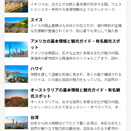
らに、パリ以外の地域にも魅力が溢れており、どの街角に
ルリンの文化的活気、バイエルン州のアルプスの絶景、そ
イギリスは、古きよき伝統と最先端が共存する国。ウェス
も豊かな歴史と文化が息づいている。パリ以外の個性あふ
してライン川沿いのワイン畑といった風景は必見。ビール
トミンスター寺院や大英博物館のようなランドマーク、歴
れる地方に足を運ぶとそれぞれで全く異なる文化を体験で
とソーセージを味わいながら地元の人と過ごす楽しい時間
史ある大学都市、美しい丘陵地帯や牧歌的な風景など、エ
きるだろう。 なお、新着のフランス情報は
コンテンツ一覧
スイス
は、お酒好きな人にはぜひ体験してほしい。 なお、新着の
リアごとに異なる魅力がある。また、優雅なアフタヌーン
を参照してほしい。
ドイツ情報は
コンテンツ一覧
を参照してほしい。
ティー、ビール好きにはたまらない英国パブ、サッカー観
スイスの国土面積は九州ほどの広さだが、運行時刻が正確
戦など、本場だからこそできる体験も豊富。イギリスを旅
な交通網が整備されており、初心者でも安心して個人旅行
して楽しみつくそう。 なお、新着のイギリス情報は
コンテ
を楽しめる。日本同様に時刻表どおりの旅が可能だ。中世
アメリカの基本情報と観光ガイド・有名観光スポ
ンツ一覧
を参照してほしい。
の建物がそのまま残る町や、スイスならではのユニークな
博物館もあり、アルプス観光だけでなく町歩きも満喫する
ット
ことができる。国民の所得が高いため物価も高いが、旅行
アメリカ合衆国は、広大な土地と多様な文化が魅力の国。
者向けの交通パス提供のサービスもあり、うまく活用すれ
東海岸の都市部から西海岸のカリフォルニアまで、訪れる
ば市内交通費無料で観光を楽しむこともできる。 なお、新
場所ごとに異なる風景と体験が待っている。ニューヨーク
着のスイス情報は
コンテンツ一覧
を参照してほしい。
ハワイ
のような巨大都市は、観光、ショッピング、エンターテイ
ンメントが詰まった刺激的なスポットだ。一方、アメリカ
年間を通じて温暖な気候に恵まれ、多くの島で構成される
西部には大自然が広がり、グランドキャニオンやイエロー
ハワイは、どの島も独自の魅力をもっている。大自然の神
ストーン国立公園といった絶景が堪能できる。さらに、南
秘を感じたいなら、火山が生み出した壮大な景観を誇るハ
オーストラリアの基本情報と観光ガイド・有名観
部のニューオーリンズでは、音楽と美食が融合した独特の
ワイ島は見逃せない。また、定番の観光地といえばオアフ
文化が魅力。旅行者はアメリカの各地域で異なる魅力を楽
島だが、静かな自然を求めるならマウイ島やカウアイ島が
光スポット
しみながら、その多様性と豊かな歴史を感じることができ
おすすめ。エメラルドグリーンに輝く海をはじめ、豊かな
オーストラリアは、壮大な自然と多様な文化が魅力の国。
るだろう。車でのロードトリップや列車の旅も、アメリカ
文化や歴史が息づいている。「アロハスピリット」と呼ば
シドニーのシンボルであるシドニー・オペラハウス、オー
ならではの贅沢な旅のスタイルだ。 なお、新着のアメリカ
れるおもてなしの心で訪れる人々を迎えてくれるハワイの
ストラリア東海岸北部に広がる大サンゴ礁地帯グレートバ
情報は
コンテンツ一覧
を参照してほしい。
人々、おいしいローカルフードやハワイアンミュージッ
台湾
リアリーフや大陸中央部にそびえるウルル（エアーズロッ
ク、伝統的なフラダンスなど、すべてがハワイの魅力を彩
ク）、タスマニアの美しい原生林やケアンズの熱帯雨林な
日本から約４時間ほどでたどり着く台湾は、多彩な文化と
っている。訪れるたびに新しい発見と感動が待っているハ
ど、見どころがたくさん。また、カフェやワイン、オージ
自然が織りなす魅力的な観光地。活気あふれる大都市の台