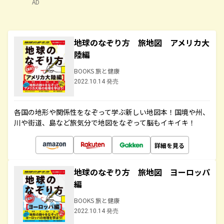
AD
地球のなぞり方 旅地図 アメリカ大
陸編
BOOKS 旅と健康
2022.10.14 発売
各国の地形や関係性をなぞって学ぶ新しい地図本！国境や州、
川や街道、島など旅気分で地図をなぞって脳もイキイキ！
詳細を見る
地球のなぞり方 旅地図 ヨーロッパ
編
BOOKS 旅と健康
2022.10.14 発売