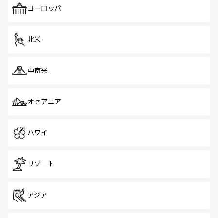
で、ホーカーズは地元の風情を楽しめる外せないスポット
ヨーロッパ
だ。訪れる人を飽きさせないシンガポールで、多様な魅力
を体感しよう。 なお、新着のシンガポール情報は
コンテン
ツ一覧
を参照してほしい。
北米
中南米
オセアニア
ハワイ
リゾート
アジア