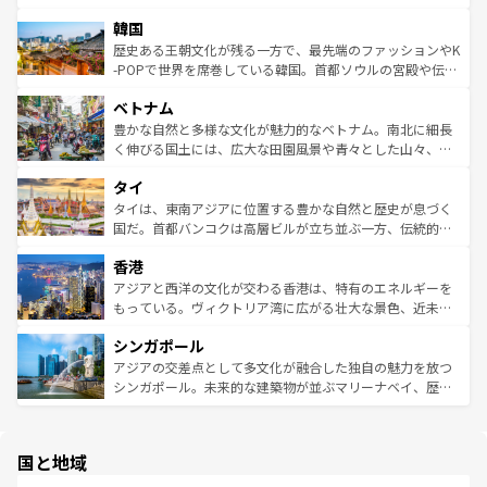
ワイを、存分に味わってほしい。 なお、新着のハワイ情報
ービーフなどの食文化も豊かで、美味しいものであふれて
北やノスタルジックな町並みが人気な九份（ジォウフェ
は
コンテンツ一覧
を参照してほしい。
韓国
いる。アクティビティも充実しており、サーフィンやダイ
ン）、静ひつな山岳地帯である台湾東部など、都市の喧騒
ビング、ハイキングなど、アウトドア好きにはたまらな
と山間の静けさが共存しており、訪れる人に新しい発見と
歴史ある王朝文化が残る一方で、最先端のファッションやK
い。オーストラリアの多彩な魅力を存分に味わいつくそ
驚きをもたらしてくれる。また、奥深い台湾の食文化も魅
-POPで世界を席巻している韓国。首都ソウルの宮殿や伝統
う。 なお、新着のオーストラリア情報は
コンテンツ一覧
を
力で、夜市などの屋台グルメから高級料理、ヘルシーで美
家屋が並ぶエリアでは韓国の歴史と文化に浸ることがで
参照してほしい。
ベトナム
容にもいいと評判のスイーツなど、バラエティ豊かな料理
き、地方に足を延ばせば四季折々の自然美を楽しむことが
が味わえる。 なお、新着の台湾情報は
コンテンツ一覧
を参
できる。そして、キムチや焼肉、絶品のストリートフード
豊かな自然と多様な文化が魅力的なベトナム。南北に細長
照してほしい。
まで、さまざまな韓国料理が待っている。夜には、韓国な
く伸びる国土には、広大な田園風景や青々とした山々、世
らではのナイトライフも堪能できる。あたたかいホスピタ
界遺産に登録された壮大な自然景観が点在し、都市部では
タイ
リティに包まれながら、韓国の多彩な魅力を心ゆくまで味
急速な発展と共に伝統が息づく。ハノイの古い町並みやホ
わってみてほしい。 なお、新着の韓国情報は
コンテンツ一
ーチミン市のフランス統治時代の建物も、独特の雰囲気を
タイは、東南アジアに位置する豊かな自然と歴史が息づく
覧
を参照してほしい。
醸し出している。また、バラエティの豊かさとおいしさで
国だ。首都バンコクは高層ビルが立ち並ぶ一方、伝統的な
世界中の食通を魅了してやまないベトナム料理も魅力のひ
寺院や市場がいたるところに点在し、古きよき文化と現代
香港
とつ。フォーやバインミー、ベトナムコーヒーなどは、ぜ
の活気が交差している。北部ではチェンマイなどの山岳地
ひ現地で味わいたい。どの地域を訪れてもあたたかい人々
帯で自然と触れ合い、南部ではプーケットやクラビの美し
アジアと西洋の文化が交わる香港は、特有のエネルギーを
が旅行者を迎えてくれるので、きっと忘れられない旅にな
いビーチでリゾート気分を楽しむことができる。タイ料理
もっている。ヴィクトリア湾に広がる壮大な景色、近未来
るはずだ。 なお、新着のベトナム情報は
コンテンツ一覧
を
は世界的に有名で、屋台から高級レストランまで味覚を刺
的なアートスポット、そして歴史と現代が融合した町並
参照してほしい。
シンガポール
激する。気候は一年中温暖で、どの季節にも異なる楽しみ
み、どこを訪れても感動するはず。観光スポットが密集し
が待っている。親しみやすいタイの人々、仏教を中心とし
ており、効率よく見どころを回れるのも魅力。息をのむよ
アジアの交差点として多文化が融合した独自の魅力を放つ
た文化、そして多様な観光資源が、訪れる旅人を魅了し続
うな絶景から文化的な体験まで、香港を存分に楽しみ尽く
シンガポール。未来的な建築物が並ぶマリーナベイ、歴史
ける。 なお、新着のタイ情報は
コンテンツ一覧
を参照して
そう。 なお、新着の香港情報は
コンテンツ一覧
を参照して
と伝統を感じられるエスニックタウン、多数の緑豊かな公
ほしい。
ほしい。
園や自然保護区など、自然が調和した近代的な景観と文化
の多様性あふれるカラフルな町は、どこを歩いても新しい
国と地域
発見がある。さらに、治安のよさや充実した公共交通機関
も、旅行者にとっては魅力的なポイント。グルメも豊富