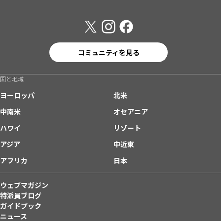
コミュニティを見る
国と地域
ヨーロッパ
北米
中南米
オセアニア
ハワイ
リゾート
アジア
中近東
アフリカ
日本
ウェブマガジン
特派員ブログ
ガイドブック
ニュース