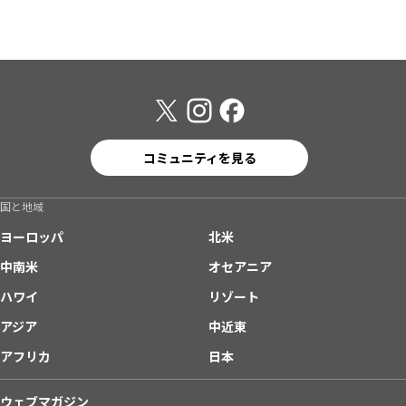
コミュニティを見る
国と地域
ヨーロッパ
北米
中南米
オセアニア
ハワイ
リゾート
アジア
中近東
アフリカ
日本
ウェブマガジン