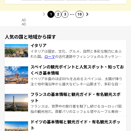
…
1
2
3
10
AD
AD
人気の国と地域から探す
イタリア
イタリアは歴史、文化、グルメ、自然と多彩な魅力にあふ
れた国。
ローマ
の古代遺跡やフィレンツェのルネッサンス
美術、ヴェネツィアの運河など、歴史あるスポットはもち
スペインの観光ポイントと人気スポット・知ってお
ろん、トスカーナの美しい田園風景やアマルフィ海岸の絶
景など、自然景観も見逃せない。観光の合間には、本場の
くべき基本情報
ピザやパスタなど、絶品のイタリア料理を堪能することも
イベリア半島のほぼ80％を占めるスペインは、太陽が降り
できる。朝目覚めてから夜眠るまで、すべての瞬間を楽し
注ぐ地中海沿岸から雄大なピレネー山脈まで、多彩な自然
ませてくれるイタリアで、忘れられない旅をしてみよう！
と文化が詰まったヨーロッパ屈指の旅行先だ。多様な地域
なお、新着のイタリア情報は
コンテンツ一覧
を参照してほ
フランスの基本情報と観光ガイド・有名観光スポ
文化が根付くこの国では、情熱的なフラメンコ、熱気あふ
しい。
れる闘牛、そして美味しいタパスが生活の一部となってい
ット
る。首都マドリードの洗練された雰囲気や、バルセロナの
フランスは、世界中の旅行者を魅了し続けるヨーロッパ屈
アートに溢れた街角から、地方では古代ローマ遺跡や中世
指の観光地だ。首都パリのエッフェル塔やルーブル美術館
の城塞都市、穏やかなビーチリゾートまで多彩な表情を見
といった象徴的なスポットから、田舎町の古風な美しさま
せる。地方によって風土や気候が異なるスペインはその個
ドイツの基本情報と観光ガイド・有名観光スポッ
で、幅広い魅力が詰まっている。華麗な宮殿、歴史的な大
性で訪れる人を魅了する。 なお、新着のスペイン情報は
コ
聖堂、美しいビーチ、そして豊かな自然が、訪れる者を心
ト