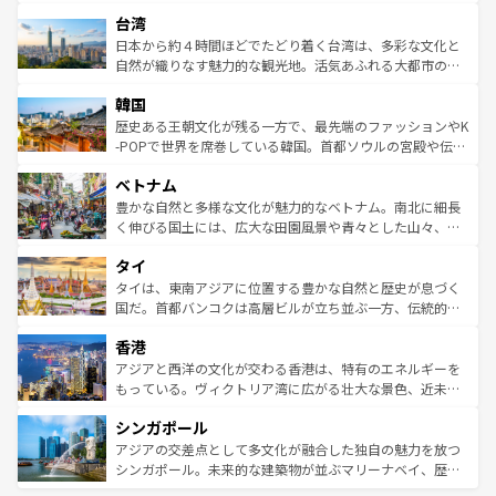
ストラリア東海岸北部に広がる大サンゴ礁地帯グレートバ
情報は
コンテンツ一覧
を参照してほしい。
人々、おいしいローカルフードやハワイアンミュージッ
台湾
リアリーフや大陸中央部にそびえるウルル（エアーズロッ
ク、伝統的なフラダンスなど、すべてがハワイの魅力を彩
ク）、タスマニアの美しい原生林やケアンズの熱帯雨林な
日本から約４時間ほどでたどり着く台湾は、多彩な文化と
っている。訪れるたびに新しい発見と感動が待っているハ
ど、見どころがたくさん。また、カフェやワイン、オージ
自然が織りなす魅力的な観光地。活気あふれる大都市の台
ワイを、存分に味わってほしい。 なお、新着のハワイ情報
ービーフなどの食文化も豊かで、美味しいものであふれて
北やノスタルジックな町並みが人気な九份（ジォウフェ
は
コンテンツ一覧
を参照してほしい。
韓国
いる。アクティビティも充実しており、サーフィンやダイ
ン）、静ひつな山岳地帯である台湾東部など、都市の喧騒
ビング、ハイキングなど、アウトドア好きにはたまらな
と山間の静けさが共存しており、訪れる人に新しい発見と
歴史ある王朝文化が残る一方で、最先端のファッションやK
い。オーストラリアの多彩な魅力を存分に味わいつくそ
驚きをもたらしてくれる。また、奥深い台湾の食文化も魅
-POPで世界を席巻している韓国。首都ソウルの宮殿や伝統
う。 なお、新着のオーストラリア情報は
コンテンツ一覧
を
力で、夜市などの屋台グルメから高級料理、ヘルシーで美
家屋が並ぶエリアでは韓国の歴史と文化に浸ることがで
参照してほしい。
ベトナム
容にもいいと評判のスイーツなど、バラエティ豊かな料理
き、地方に足を延ばせば四季折々の自然美を楽しむことが
が味わえる。 なお、新着の台湾情報は
コンテンツ一覧
を参
できる。そして、キムチや焼肉、絶品のストリートフード
豊かな自然と多様な文化が魅力的なベトナム。南北に細長
照してほしい。
まで、さまざまな韓国料理が待っている。夜には、韓国な
く伸びる国土には、広大な田園風景や青々とした山々、世
らではのナイトライフも堪能できる。あたたかいホスピタ
界遺産に登録された壮大な自然景観が点在し、都市部では
タイ
リティに包まれながら、韓国の多彩な魅力を心ゆくまで味
急速な発展と共に伝統が息づく。ハノイの古い町並みやホ
わってみてほしい。 なお、新着の韓国情報は
コンテンツ一
ーチミン市のフランス統治時代の建物も、独特の雰囲気を
タイは、東南アジアに位置する豊かな自然と歴史が息づく
覧
を参照してほしい。
醸し出している。また、バラエティの豊かさとおいしさで
国だ。首都バンコクは高層ビルが立ち並ぶ一方、伝統的な
世界中の食通を魅了してやまないベトナム料理も魅力のひ
寺院や市場がいたるところに点在し、古きよき文化と現代
香港
とつ。フォーやバインミー、ベトナムコーヒーなどは、ぜ
の活気が交差している。北部ではチェンマイなどの山岳地
ひ現地で味わいたい。どの地域を訪れてもあたたかい人々
帯で自然と触れ合い、南部ではプーケットやクラビの美し
アジアと西洋の文化が交わる香港は、特有のエネルギーを
が旅行者を迎えてくれるので、きっと忘れられない旅にな
いビーチでリゾート気分を楽しむことができる。タイ料理
もっている。ヴィクトリア湾に広がる壮大な景色、近未来
るはずだ。 なお、新着のベトナム情報は
コンテンツ一覧
を
は世界的に有名で、屋台から高級レストランまで味覚を刺
的なアートスポット、そして歴史と現代が融合した町並
参照してほしい。
シンガポール
激する。気候は一年中温暖で、どの季節にも異なる楽しみ
み、どこを訪れても感動するはず。観光スポットが密集し
が待っている。親しみやすいタイの人々、仏教を中心とし
ており、効率よく見どころを回れるのも魅力。息をのむよ
アジアの交差点として多文化が融合した独自の魅力を放つ
た文化、そして多様な観光資源が、訪れる旅人を魅了し続
うな絶景から文化的な体験まで、香港を存分に楽しみ尽く
シンガポール。未来的な建築物が並ぶマリーナベイ、歴史
ける。 なお、新着のタイ情報は
コンテンツ一覧
を参照して
そう。 なお、新着の香港情報は
コンテンツ一覧
を参照して
と伝統を感じられるエスニックタウン、多数の緑豊かな公