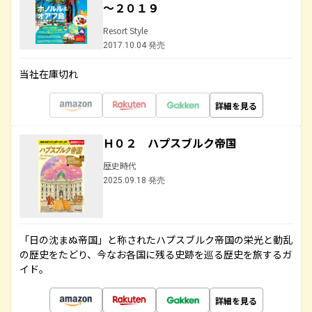
～２０１９
Resort Style
2017.10.04 発売
当社在庫切れ
詳細を見る
Ｈ０２ ハプスブルク帝国
歴史時代
2025.09.18 発売
「日の沈まぬ帝国」と称されたハプスブルク帝国の栄光と動乱
の歴史をたどり、今なお各国に残る史跡を巡る歴史を旅するガ
イド。
詳細を見る