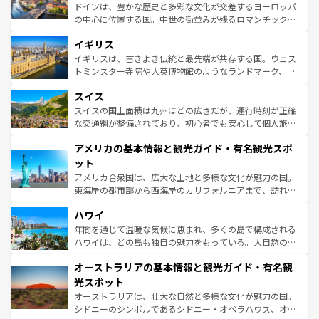
ンテンツ一覧
を参照してほしい。
から魅了する。また、フランスは美食の国としても知ら
ドイツは、豊かな歴史と多彩な文化が交差するヨーロッパ
れ、フランス料理はユネスコ無形文化遺産にも登録されて
の中心に位置する国。中世の街並みが残るロマンチック街
いる。シャンパンの発祥地であるランス、プロヴァンスの
道から、未来を先取りするようなモダンな都市まで多様な
香り高いラベンダー畑など、多彩な楽しみ方が可能だ。さ
イギリス
顔を持つこの国は、どこを歩いても飽きることがない。ベ
らに、パリ以外の地域にも魅力が溢れており、どの街角に
ルリンの文化的活気、バイエルン州のアルプスの絶景、そ
イギリスは、古きよき伝統と最先端が共存する国。ウェス
も豊かな歴史と文化が息づいている。パリ以外の個性あふ
してライン川沿いのワイン畑といった風景は必見。ビール
トミンスター寺院や大英博物館のようなランドマーク、歴
れる地方に足を運ぶとそれぞれで全く異なる文化を体験で
とソーセージを味わいながら地元の人と過ごす楽しい時間
史ある大学都市、美しい丘陵地帯や牧歌的な風景など、エ
きるだろう。 なお、新着のフランス情報は
コンテンツ一覧
スイス
は、お酒好きな人にはぜひ体験してほしい。 なお、新着の
リアごとに異なる魅力がある。また、優雅なアフタヌーン
を参照してほしい。
ドイツ情報は
コンテンツ一覧
を参照してほしい。
ティー、ビール好きにはたまらない英国パブ、サッカー観
スイスの国土面積は九州ほどの広さだが、運行時刻が正確
戦など、本場だからこそできる体験も豊富。イギリスを旅
な交通網が整備されており、初心者でも安心して個人旅行
して楽しみつくそう。 なお、新着のイギリス情報は
コンテ
を楽しめる。日本同様に時刻表どおりの旅が可能だ。中世
アメリカの基本情報と観光ガイド・有名観光スポ
ンツ一覧
を参照してほしい。
の建物がそのまま残る町や、スイスならではのユニークな
博物館もあり、アルプス観光だけでなく町歩きも満喫する
ット
ことができる。国民の所得が高いため物価も高いが、旅行
アメリカ合衆国は、広大な土地と多様な文化が魅力の国。
者向けの交通パス提供のサービスもあり、うまく活用すれ
東海岸の都市部から西海岸のカリフォルニアまで、訪れる
ば市内交通費無料で観光を楽しむこともできる。 なお、新
場所ごとに異なる風景と体験が待っている。ニューヨーク
着のスイス情報は
コンテンツ一覧
を参照してほしい。
ハワイ
のような巨大都市は、観光、ショッピング、エンターテイ
ンメントが詰まった刺激的なスポットだ。一方、アメリカ
年間を通じて温暖な気候に恵まれ、多くの島で構成される
西部には大自然が広がり、グランドキャニオンやイエロー
ハワイは、どの島も独自の魅力をもっている。大自然の神
ストーン国立公園といった絶景が堪能できる。さらに、南
秘を感じたいなら、火山が生み出した壮大な景観を誇るハ
オーストラリアの基本情報と観光ガイド・有名観
部のニューオーリンズでは、音楽と美食が融合した独特の
ワイ島は見逃せない。また、定番の観光地といえばオアフ
文化が魅力。旅行者はアメリカの各地域で異なる魅力を楽
島だが、静かな自然を求めるならマウイ島やカウアイ島が
光スポット
しみながら、その多様性と豊かな歴史を感じることができ
おすすめ。エメラルドグリーンに輝く海をはじめ、豊かな
オーストラリアは、壮大な自然と多様な文化が魅力の国。
るだろう。車でのロードトリップや列車の旅も、アメリカ
文化や歴史が息づいている。「アロハスピリット」と呼ば
シドニーのシンボルであるシドニー・オペラハウス、オー
ならではの贅沢な旅のスタイルだ。 なお、新着のアメリカ
れるおもてなしの心で訪れる人々を迎えてくれるハワイの