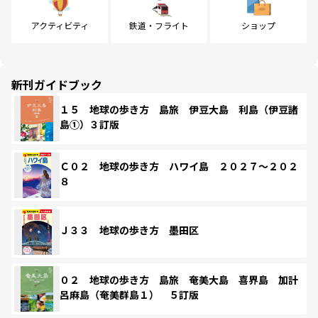
アクティビティ
鉄道・フライト
ショップ
新刊ガイドブック
１５ 地球の歩き方 島旅 伊豆大島 利島（伊豆諸
島①）３訂版
Ｃ０２ 地球の歩き方 ハワイ島 ２０２７～２０２
８
Ｊ３３ 地球の歩き方 墨田区
０２ 地球の歩き方 島旅 奄美大島 喜界島 加計
呂麻島（奄美群島１） ５訂版