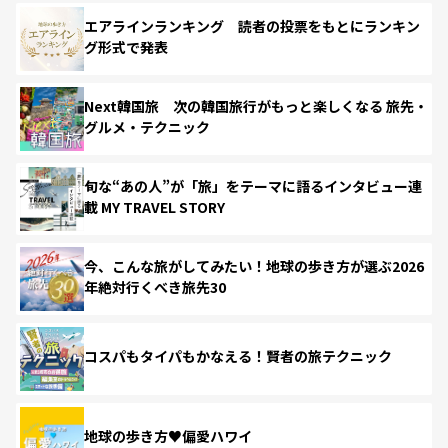
エアラインランキング 読者の投票をもとにランキン
グ形式で発表
Next韓国旅 次の韓国旅行がもっと楽しくなる 旅先・
グルメ・テクニック
旬な“あの人”が「旅」をテーマに語るインタビュー連
載 MY TRAVEL STORY
今、こんな旅がしてみたい！地球の歩き方が選ぶ2026
年絶対行くべき旅先30
コスパもタイパもかなえる！賢者の旅テクニック
地球の歩き方♥偏愛ハワイ