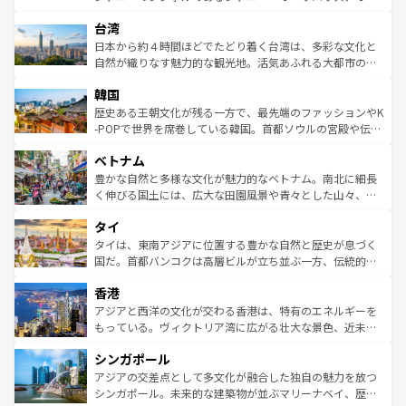
ならではの贅沢な旅のスタイルだ。 なお、新着のアメリカ
れるおもてなしの心で訪れる人々を迎えてくれるハワイの
ストラリア東海岸北部に広がる大サンゴ礁地帯グレートバ
情報は
コンテンツ一覧
を参照してほしい。
人々、おいしいローカルフードやハワイアンミュージッ
台湾
リアリーフや大陸中央部にそびえるウルル（エアーズロッ
ク、伝統的なフラダンスなど、すべてがハワイの魅力を彩
ク）、タスマニアの美しい原生林やケアンズの熱帯雨林な
日本から約４時間ほどでたどり着く台湾は、多彩な文化と
っている。訪れるたびに新しい発見と感動が待っているハ
ど、見どころがたくさん。また、カフェやワイン、オージ
自然が織りなす魅力的な観光地。活気あふれる大都市の台
ワイを、存分に味わってほしい。 なお、新着のハワイ情報
ービーフなどの食文化も豊かで、美味しいものであふれて
北やノスタルジックな町並みが人気な九份（ジォウフェ
は
コンテンツ一覧
を参照してほしい。
韓国
いる。アクティビティも充実しており、サーフィンやダイ
ン）、静ひつな山岳地帯である台湾東部など、都市の喧騒
ビング、ハイキングなど、アウトドア好きにはたまらな
と山間の静けさが共存しており、訪れる人に新しい発見と
歴史ある王朝文化が残る一方で、最先端のファッションやK
い。オーストラリアの多彩な魅力を存分に味わいつくそ
驚きをもたらしてくれる。また、奥深い台湾の食文化も魅
-POPで世界を席巻している韓国。首都ソウルの宮殿や伝統
う。 なお、新着のオーストラリア情報は
コンテンツ一覧
を
力で、夜市などの屋台グルメから高級料理、ヘルシーで美
家屋が並ぶエリアでは韓国の歴史と文化に浸ることがで
参照してほしい。
ベトナム
容にもいいと評判のスイーツなど、バラエティ豊かな料理
き、地方に足を延ばせば四季折々の自然美を楽しむことが
が味わえる。 なお、新着の台湾情報は
コンテンツ一覧
を参
できる。そして、キムチや焼肉、絶品のストリートフード
豊かな自然と多様な文化が魅力的なベトナム。南北に細長
照してほしい。
まで、さまざまな韓国料理が待っている。夜には、韓国な
く伸びる国土には、広大な田園風景や青々とした山々、世
らではのナイトライフも堪能できる。あたたかいホスピタ
界遺産に登録された壮大な自然景観が点在し、都市部では
タイ
リティに包まれながら、韓国の多彩な魅力を心ゆくまで味
急速な発展と共に伝統が息づく。ハノイの古い町並みやホ
わってみてほしい。 なお、新着の韓国情報は
コンテンツ一
ーチミン市のフランス統治時代の建物も、独特の雰囲気を
タイは、東南アジアに位置する豊かな自然と歴史が息づく
覧
を参照してほしい。
醸し出している。また、バラエティの豊かさとおいしさで
国だ。首都バンコクは高層ビルが立ち並ぶ一方、伝統的な
世界中の食通を魅了してやまないベトナム料理も魅力のひ
寺院や市場がいたるところに点在し、古きよき文化と現代
香港
とつ。フォーやバインミー、ベトナムコーヒーなどは、ぜ
の活気が交差している。北部ではチェンマイなどの山岳地
ひ現地で味わいたい。どの地域を訪れてもあたたかい人々
帯で自然と触れ合い、南部ではプーケットやクラビの美し
アジアと西洋の文化が交わる香港は、特有のエネルギーを
が旅行者を迎えてくれるので、きっと忘れられない旅にな
いビーチでリゾート気分を楽しむことができる。タイ料理
もっている。ヴィクトリア湾に広がる壮大な景色、近未来
るはずだ。 なお、新着のベトナム情報は
コンテンツ一覧
を
は世界的に有名で、屋台から高級レストランまで味覚を刺
的なアートスポット、そして歴史と現代が融合した町並
参照してほしい。
シンガポール
激する。気候は一年中温暖で、どの季節にも異なる楽しみ
み、どこを訪れても感動するはず。観光スポットが密集し
が待っている。親しみやすいタイの人々、仏教を中心とし
ており、効率よく見どころを回れるのも魅力。息をのむよ
アジアの交差点として多文化が融合した独自の魅力を放つ
た文化、そして多様な観光資源が、訪れる旅人を魅了し続
うな絶景から文化的な体験まで、香港を存分に楽しみ尽く
シンガポール。未来的な建築物が並ぶマリーナベイ、歴史