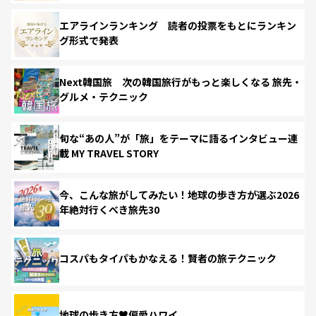
エアラインランキング 読者の投票をもとにランキン
グ形式で発表
Next韓国旅 次の韓国旅行がもっと楽しくなる 旅先・
グルメ・テクニック
旬な“あの人”が「旅」をテーマに語るインタビュー連
載 MY TRAVEL STORY
今、こんな旅がしてみたい！地球の歩き方が選ぶ2026
年絶対行くべき旅先30
コスパもタイパもかなえる！賢者の旅テクニック
地球の歩き方♥偏愛ハワイ