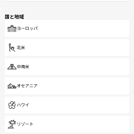
ける。 なお、新着のタイ情報は
コンテンツ一覧
を参照して
そう。 なお、新着の香港情報は
コンテンツ一覧
を参照して
と伝統を感じられるエスニックタウン、多数の緑豊かな公
ほしい。
ほしい。
園や自然保護区など、自然が調和した近代的な景観と文化
の多様性あふれるカラフルな町は、どこを歩いても新しい
国と地域
発見がある。さらに、治安のよさや充実した公共交通機関
も、旅行者にとっては魅力的なポイント。グルメも豊富
で、ホーカーズは地元の風情を楽しめる外せないスポット
ヨーロッパ
だ。訪れる人を飽きさせないシンガポールで、多様な魅力
を体感しよう。 なお、新着のシンガポール情報は
コンテン
ツ一覧
を参照してほしい。
北米
中南米
オセアニア
ハワイ
リゾート