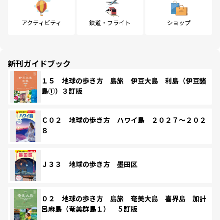
アクティビティ
鉄道・フライト
ショップ
新刊ガイドブック
１５ 地球の歩き方 島旅 伊豆大島 利島（伊豆諸
島①）３訂版
Ｃ０２ 地球の歩き方 ハワイ島 ２０２７～２０２
８
Ｊ３３ 地球の歩き方 墨田区
０２ 地球の歩き方 島旅 奄美大島 喜界島 加計
呂麻島（奄美群島１） ５訂版