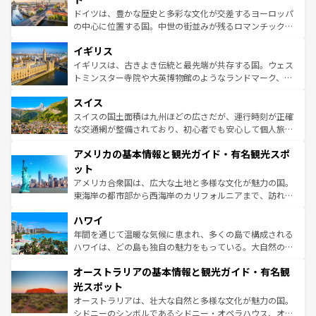
ンテンツ一覧
を参照してほしい。
から魅了する。また、フランスは美食の国としても知ら
ドイツは、豊かな歴史と多彩な文化が交差するヨーロッパ
れ、フランス料理はユネスコ無形文化遺産にも登録されて
の中心に位置する国。中世の街並みが残るロマンチック街
いる。シャンパンの発祥地であるランス、プロヴァンスの
道から、未来を先取りするようなモダンな都市まで多様な
香り高いラベンダー畑など、多彩な楽しみ方が可能だ。さ
イギリス
顔を持つこの国は、どこを歩いても飽きることがない。ベ
らに、パリ以外の地域にも魅力が溢れており、どの街角に
ルリンの文化的活気、バイエルン州のアルプスの絶景、そ
イギリスは、古きよき伝統と最先端が共存する国。ウェス
も豊かな歴史と文化が息づいている。パリ以外の個性あふ
してライン川沿いのワイン畑といった風景は必見。ビール
トミンスター寺院や大英博物館のようなランドマーク、歴
れる地方に足を運ぶとそれぞれで全く異なる文化を体験で
とソーセージを味わいながら地元の人と過ごす楽しい時間
史ある大学都市、美しい丘陵地帯や牧歌的な風景など、エ
きるだろう。 なお、新着のフランス情報は
コンテンツ一覧
スイス
は、お酒好きな人にはぜひ体験してほしい。 なお、新着の
リアごとに異なる魅力がある。また、優雅なアフタヌーン
を参照してほしい。
ドイツ情報は
コンテンツ一覧
を参照してほしい。
ティー、ビール好きにはたまらない英国パブ、サッカー観
スイスの国土面積は九州ほどの広さだが、運行時刻が正確
戦など、本場だからこそできる体験も豊富。イギリスを旅
な交通網が整備されており、初心者でも安心して個人旅行
して楽しみつくそう。 なお、新着のイギリス情報は
コンテ
を楽しめる。日本同様に時刻表どおりの旅が可能だ。中世
アメリカの基本情報と観光ガイド・有名観光スポ
ンツ一覧
を参照してほしい。
の建物がそのまま残る町や、スイスならではのユニークな
博物館もあり、アルプス観光だけでなく町歩きも満喫する
ット
ことができる。国民の所得が高いため物価も高いが、旅行
アメリカ合衆国は、広大な土地と多様な文化が魅力の国。
者向けの交通パス提供のサービスもあり、うまく活用すれ
東海岸の都市部から西海岸のカリフォルニアまで、訪れる
ば市内交通費無料で観光を楽しむこともできる。 なお、新
場所ごとに異なる風景と体験が待っている。ニューヨーク
着のスイス情報は
コンテンツ一覧
を参照してほしい。
ハワイ
のような巨大都市は、観光、ショッピング、エンターテイ
ンメントが詰まった刺激的なスポットだ。一方、アメリカ
年間を通じて温暖な気候に恵まれ、多くの島で構成される
西部には大自然が広がり、グランドキャニオンやイエロー
ハワイは、どの島も独自の魅力をもっている。大自然の神
ストーン国立公園といった絶景が堪能できる。さらに、南
秘を感じたいなら、火山が生み出した壮大な景観を誇るハ
オーストラリアの基本情報と観光ガイド・有名観
部のニューオーリンズでは、音楽と美食が融合した独特の
ワイ島は見逃せない。また、定番の観光地といえばオアフ
文化が魅力。旅行者はアメリカの各地域で異なる魅力を楽
島だが、静かな自然を求めるならマウイ島やカウアイ島が
光スポット
しみながら、その多様性と豊かな歴史を感じることができ
おすすめ。エメラルドグリーンに輝く海をはじめ、豊かな
オーストラリアは、壮大な自然と多様な文化が魅力の国。
るだろう。車でのロードトリップや列車の旅も、アメリカ
文化や歴史が息づいている。「アロハスピリット」と呼ば
シドニーのシンボルであるシドニー・オペラハウス、オー