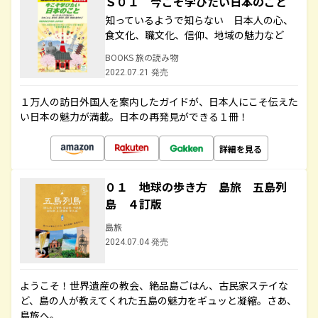
Ｓ０１ 今こそ学びたい日本のこと
知っているようで知らない 日本人の心、
食文化、職文化、信仰、地域の魅力など
BOOKS 旅の読み物
2022.07.21 発売
１万人の訪日外国人を案内したガイドが、日本人にこそ伝えた
い日本の魅力が満載。日本の再発見ができる１冊！
詳細を見る
０１ 地球の歩き方 島旅 五島列
島 ４訂版
島旅
2024.07.04 発売
ようこそ！世界遺産の教会、絶品島ごはん、古民家ステイな
ど、島の人が教えてくれた五島の魅力をギュッと凝縮。さあ、
島旅へ。