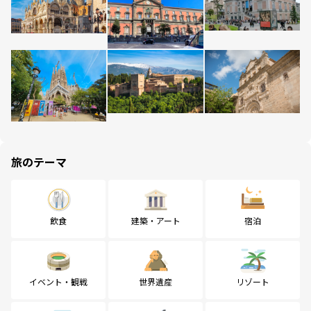
旅のテーマ
飲食
建築・アート
宿泊
イベント・観戦
世界遺産
リゾート