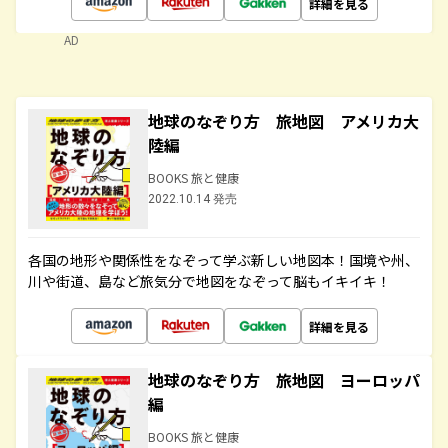
詳細を見る
AD
地球のなぞり方 旅地図 アメリカ大
陸編
BOOKS 旅と健康
2022.10.14 発売
各国の地形や関係性をなぞって学ぶ新しい地図本！国境や州、
川や街道、島など旅気分で地図をなぞって脳もイキイキ！
詳細を見る
地球のなぞり方 旅地図 ヨーロッパ
編
BOOKS 旅と健康