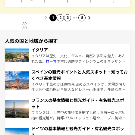
…
1
2
3
8
AD
AD
人気の国と地域から探す
イタリア
イタリアは歴史、文化、グルメ、自然と多彩な魅力にあふ
れた国。
ローマ
の古代遺跡やフィレンツェのルネッサンス
美術、ヴェネツィアの運河など、歴史あるスポットはもち
スペインの観光ポイントと人気スポット・知ってお
ろん、トスカーナの美しい田園風景やアマルフィ海岸の絶
景など、自然景観も見逃せない。観光の合間には、本場の
くべき基本情報
ピザやパスタなど、絶品のイタリア料理を堪能することも
イベリア半島のほぼ80％を占めるスペインは、太陽が降り
できる。朝目覚めてから夜眠るまで、すべての瞬間を楽し
注ぐ地中海沿岸から雄大なピレネー山脈まで、多彩な自然
ませてくれるイタリアで、忘れられない旅をしてみよう！
と文化が詰まったヨーロッパ屈指の旅行先だ。多様な地域
なお、新着のイタリア情報は
コンテンツ一覧
を参照してほ
フランスの基本情報と観光ガイド・有名観光スポ
文化が根付くこの国では、情熱的なフラメンコ、熱気あふ
しい。
れる闘牛、そして美味しいタパスが生活の一部となってい
ット
る。首都マドリードの洗練された雰囲気や、バルセロナの
フランスは、世界中の旅行者を魅了し続けるヨーロッパ屈
アートに溢れた街角から、地方では古代ローマ遺跡や中世
指の観光地だ。首都パリのエッフェル塔やルーブル美術館
の城塞都市、穏やかなビーチリゾートまで多彩な表情を見
といった象徴的なスポットから、田舎町の古風な美しさま
せる。地方によって風土や気候が異なるスペインはその個
ドイツの基本情報と観光ガイド・有名観光スポッ
で、幅広い魅力が詰まっている。華麗な宮殿、歴史的な大
性で訪れる人を魅了する。 なお、新着のスペイン情報は
コ
聖堂、美しいビーチ、そして豊かな自然が、訪れる者を心
ト