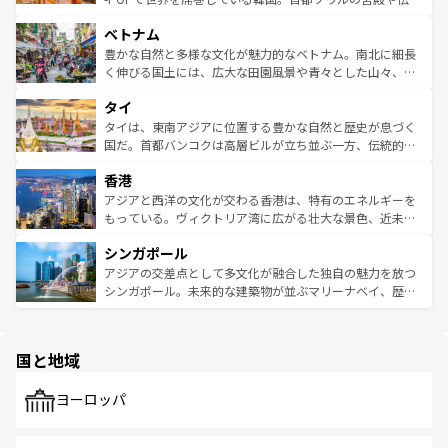
う。 なお、新着のオーストラリア情報は
コンテンツ一覧
を
力で、夜市などの屋台グルメから高級料理、ヘルシーで美
家屋が並ぶエリアでは韓国の歴史と文化に浸ることがで
参照してほしい。
ベトナム
容にもいいと評判のスイーツなど、バラエティ豊かな料理
き、地方に足を延ばせば四季折々の自然美を楽しむことが
が味わえる。 なお、新着の台湾情報は
コンテンツ一覧
を参
できる。そして、キムチや焼肉、絶品のストリートフード
豊かな自然と多様な文化が魅力的なベトナム。南北に細長
照してほしい。
まで、さまざまな韓国料理が待っている。夜には、韓国な
く伸びる国土には、広大な田園風景や青々とした山々、世
らではのナイトライフも堪能できる。あたたかいホスピタ
界遺産に登録された壮大な自然景観が点在し、都市部では
タイ
リティに包まれながら、韓国の多彩な魅力を心ゆくまで味
急速な発展と共に伝統が息づく。ハノイの古い町並みやホ
わってみてほしい。 なお、新着の韓国情報は
コンテンツ一
ーチミン市のフランス統治時代の建物も、独特の雰囲気を
タイは、東南アジアに位置する豊かな自然と歴史が息づく
覧
を参照してほしい。
醸し出している。また、バラエティの豊かさとおいしさで
国だ。首都バンコクは高層ビルが立ち並ぶ一方、伝統的な
世界中の食通を魅了してやまないベトナム料理も魅力のひ
寺院や市場がいたるところに点在し、古きよき文化と現代
香港
とつ。フォーやバインミー、ベトナムコーヒーなどは、ぜ
の活気が交差している。北部ではチェンマイなどの山岳地
ひ現地で味わいたい。どの地域を訪れてもあたたかい人々
帯で自然と触れ合い、南部ではプーケットやクラビの美し
アジアと西洋の文化が交わる香港は、特有のエネルギーを
が旅行者を迎えてくれるので、きっと忘れられない旅にな
いビーチでリゾート気分を楽しむことができる。タイ料理
もっている。ヴィクトリア湾に広がる壮大な景色、近未来
るはずだ。 なお、新着のベトナム情報は
コンテンツ一覧
を
は世界的に有名で、屋台から高級レストランまで味覚を刺
的なアートスポット、そして歴史と現代が融合した町並
参照してほしい。
シンガポール
激する。気候は一年中温暖で、どの季節にも異なる楽しみ
み、どこを訪れても感動するはず。観光スポットが密集し
が待っている。親しみやすいタイの人々、仏教を中心とし
ており、効率よく見どころを回れるのも魅力。息をのむよ
アジアの交差点として多文化が融合した独自の魅力を放つ
た文化、そして多様な観光資源が、訪れる旅人を魅了し続
うな絶景から文化的な体験まで、香港を存分に楽しみ尽く
シンガポール。未来的な建築物が並ぶマリーナベイ、歴史
ける。 なお、新着のタイ情報は
コンテンツ一覧
を参照して
そう。 なお、新着の香港情報は
コンテンツ一覧
を参照して
と伝統を感じられるエスニックタウン、多数の緑豊かな公
ほしい。
ほしい。
園や自然保護区など、自然が調和した近代的な景観と文化
の多様性あふれるカラフルな町は、どこを歩いても新しい
国と地域
発見がある。さらに、治安のよさや充実した公共交通機関
も、旅行者にとっては魅力的なポイント。グルメも豊富
で、ホーカーズは地元の風情を楽しめる外せないスポット
ヨーロッパ
だ。訪れる人を飽きさせないシンガポールで、多様な魅力
を体感しよう。 なお、新着のシンガポール情報は
コンテン