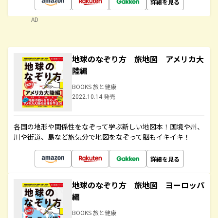
詳細を見る
AD
地球のなぞり方 旅地図 アメリカ大
陸編
BOOKS 旅と健康
2022.10.14 発売
各国の地形や関係性をなぞって学ぶ新しい地図本！国境や州、
川や街道、島など旅気分で地図をなぞって脳もイキイキ！
詳細を見る
地球のなぞり方 旅地図 ヨーロッパ
編
BOOKS 旅と健康