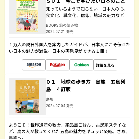
Ｓ０１ 今こそ学びたい日本のこと
知っているようで知らない 日本人の心、
食文化、職文化、信仰、地域の魅力など
BOOKS 旅の読み物
2022.07.21 発売
１万人の訪日外国人を案内したガイドが、日本人にこそ伝えた
い日本の魅力が満載。日本の再発見ができる１冊！
詳細を見る
０１ 地球の歩き方 島旅 五島列
島 ４訂版
島旅
2024.07.04 発売
ようこそ！世界遺産の教会、絶品島ごはん、古民家ステイな
ど、島の人が教えてくれた五島の魅力をギュッと凝縮。さあ、
島旅へ。