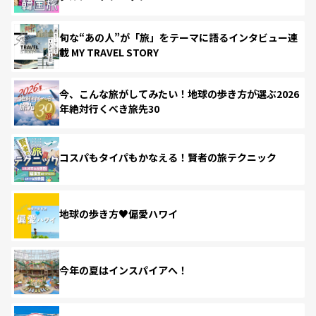
旬な“あの人”が「旅」をテーマに語るインタビュー連
載 MY TRAVEL STORY
今、こんな旅がしてみたい！地球の歩き方が選ぶ2026
年絶対行くべき旅先30
コスパもタイパもかなえる！賢者の旅テクニック
地球の歩き方♥偏愛ハワイ
今年の夏はインスパイアへ！