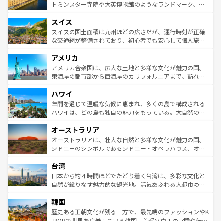
らに、パリ以外の地域にも魅力が溢れており、どの街角に
してライン川沿いのワイン畑といった風景は必見。ビール
トミンスター寺院や大英博物館のようなランドマーク、歴
も豊かな歴史と文化が息づいている。パリ以外の個性あふ
とソーセージを味わいながら地元の人と過ごす楽しい時間
史ある大学都市、美しい丘陵地帯や牧歌的な風景など、エ
れる地方に足を運ぶとそれぞれで全く異なる文化を体験で
スイス
は、お酒好きな人にはぜひ体験してほしい。 なお、新着の
リアごとに異なる魅力がある。また、優雅なアフタヌーン
きるだろう。 なお、新着のフランス情報は
コンテンツ一覧
ドイツ情報は
コンテンツ一覧
を参照してほしい。
ティー、ビール好きにはたまらない英国パブ、サッカー観
スイスの国土面積は九州ほどの広さだが、運行時刻が正確
を参照してほしい。
戦など、本場だからこそできる体験も豊富。イギリスを旅
な交通網が整備されており、初心者でも安心して個人旅行
して楽しみつくそう。 なお、新着のイギリス情報は
コンテ
を楽しめる。日本同様に時刻表どおりの旅が可能だ。中世
アメリカ
ンツ一覧
を参照してほしい。
の建物がそのまま残る町や、スイスならではのユニークな
博物館もあり、アルプス観光だけでなく町歩きも満喫する
アメリカ合衆国は、広大な土地と多様な文化が魅力の国。
ことができる。国民の所得が高いため物価も高いが、旅行
東海岸の都市部から西海岸のカリフォルニアまで、訪れる
者向けの交通パス提供のサービスもあり、うまく活用すれ
場所ごとに異なる風景と体験が待っている。ニューヨーク
ハワイ
ば市内交通費無料で観光を楽しむこともできる。 なお、新
のような巨大都市は、観光、ショッピング、エンターテイ
着のスイス情報は
コンテンツ一覧
を参照してほしい。
ンメントが詰まった刺激的なスポットだ。一方、アメリカ
年間を通じて温暖な気候に恵まれ、多くの島で構成される
西部には大自然が広がり、グランドキャニオンやイエロー
ハワイは、どの島も独自の魅力をもっている。大自然の神
ストーン国立公園といった絶景が堪能できる。さらに、南
秘を感じたいなら、火山が生み出した壮大な景観を誇るハ
オーストラリア
部のニューオーリンズでは、音楽と美食が融合した独特の
ワイ島は見逃せない。また、定番の観光地といえばオアフ
文化が魅力。旅行者はアメリカの各地域で異なる魅力を楽
島だが、静かな自然を求めるならマウイ島やカウアイ島が
オーストラリアは、壮大な自然と多様な文化が魅力の国。
しみながら、その多様性と豊かな歴史を感じることができ
おすすめ。エメラルドグリーンに輝く海をはじめ、豊かな
シドニーのシンボルであるシドニー・オペラハウス、オー
るだろう。車でのロードトリップや列車の旅も、アメリカ
文化や歴史が息づいている。「アロハスピリット」と呼ば
ストラリア東海岸北部に広がる大サンゴ礁地帯グレートバ
ならではの贅沢な旅のスタイルだ。 なお、新着のアメリカ
台湾
れるおもてなしの心で訪れる人々を迎えてくれるハワイの
リアリーフや大陸中央部にそびえるウルル（エアーズロッ
情報は
コンテンツ一覧
を参照してほしい。
人々、おいしいローカルフードやハワイアンミュージッ
ク）、タスマニアの美しい原生林やケアンズの熱帯雨林な
日本から約４時間ほどでたどり着く台湾は、多彩な文化と
ク、伝統的なフラダンスなど、すべてがハワイの魅力を彩
ど、見どころがたくさん。また、カフェやワイン、オージ
自然が織りなす魅力的な観光地。活気あふれる大都市の台
っている。訪れるたびに新しい発見と感動が待っているハ
ービーフなどの食文化も豊かで、美味しいものであふれて
北やノスタルジックな町並みが人気な九份（ジォウフェ
ワイを、存分に味わってほしい。 なお、新着のハワイ情報
韓国
いる。アクティビティも充実しており、サーフィンやダイ
ン）、静ひつな山岳地帯である台湾東部など、都市の喧騒
は
コンテンツ一覧
を参照してほしい。
ビング、ハイキングなど、アウトドア好きにはたまらな
と山間の静けさが共存しており、訪れる人に新しい発見と
歴史ある王朝文化が残る一方で、最先端のファッションやK
い。オーストラリアの多彩な魅力を存分に味わいつくそ
驚きをもたらしてくれる。また、奥深い台湾の食文化も魅
-POPで世界を席巻している韓国。首都ソウルの宮殿や伝統