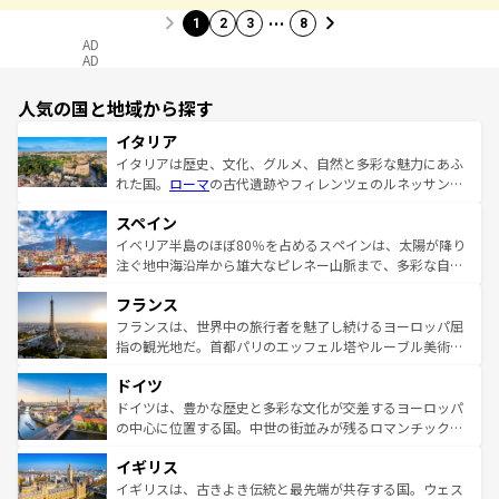
…
1
2
3
8
AD
AD
人気の国と地域から探す
イタリア
イタリアは歴史、文化、グルメ、自然と多彩な魅力にあふ
れた国。
ローマ
の古代遺跡やフィレンツェのルネッサンス
美術、ヴェネツィアの運河など、歴史あるスポットはもち
スペイン
ろん、トスカーナの美しい田園風景やアマルフィ海岸の絶
景など、自然景観も見逃せない。観光の合間には、本場の
イベリア半島のほぼ80％を占めるスペインは、太陽が降り
ピザやパスタなど、絶品のイタリア料理を堪能することも
注ぐ地中海沿岸から雄大なピレネー山脈まで、多彩な自然
できる。朝目覚めてから夜眠るまで、すべての瞬間を楽し
と文化が詰まったヨーロッパ屈指の旅行先だ。多様な地域
フランス
ませてくれるイタリアで、忘れられない旅をしてみよう！
文化が根付くこの国では、情熱的なフラメンコ、熱気あふ
なお、新着のイタリア情報は
コンテンツ一覧
を参照してほ
れる闘牛、そして美味しいタパスが生活の一部となってい
フランスは、世界中の旅行者を魅了し続けるヨーロッパ屈
しい。
る。首都マドリードの洗練された雰囲気や、バルセロナの
指の観光地だ。首都パリのエッフェル塔やルーブル美術館
アートに溢れた街角から、地方では古代ローマ遺跡や中世
といった象徴的なスポットから、田舎町の古風な美しさま
ドイツ
の城塞都市、穏やかなビーチリゾートまで多彩な表情を見
で、幅広い魅力が詰まっている。華麗な宮殿、歴史的な大
せる。地方によって風土や気候が異なるスペインはその個
聖堂、美しいビーチ、そして豊かな自然が、訪れる者を心
ドイツは、豊かな歴史と多彩な文化が交差するヨーロッパ
性で訪れる人を魅了する。 なお、新着のスペイン情報は
コ
から魅了する。また、フランスは美食の国としても知ら
の中心に位置する国。中世の街並みが残るロマンチック街
ンテンツ一覧
を参照してほしい。
れ、フランス料理はユネスコ無形文化遺産にも登録されて
道から、未来を先取りするようなモダンな都市まで多様な
イギリス
いる。シャンパンの発祥地であるランス、プロヴァンスの
顔を持つこの国は、どこを歩いても飽きることがない。ベ
香り高いラベンダー畑など、多彩な楽しみ方が可能だ。さ
ルリンの文化的活気、バイエルン州のアルプスの絶景、そ
イギリスは、古きよき伝統と最先端が共存する国。ウェス