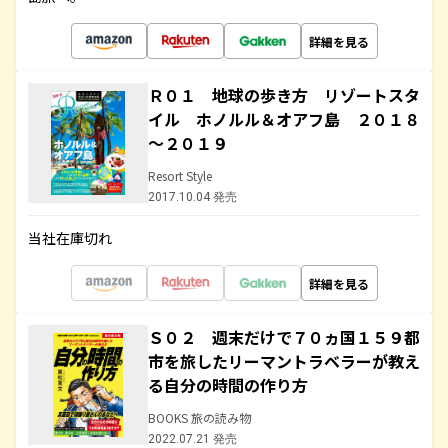
詳細を見る
Ｒ０１ 地球の歩き方 リゾートスタ
イル ホノルル＆オアフ島 ２０１８
～２０１９
Resort Style
2017.10.04 発売
当社在庫切れ
詳細を見る
Ｓ０２ 週末だけで７０ヵ国１５９都
市を旅したリーマントラベラーが教え
る自分の時間の作り方
BOOKS 旅の読み物
2022.07.21 発売