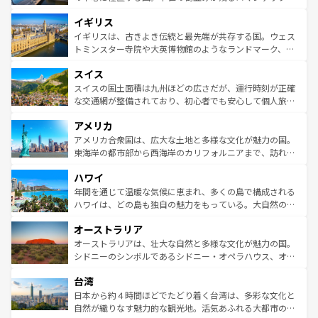
れ、フランス料理はユネスコ無形文化遺産にも登録されて
道から、未来を先取りするようなモダンな都市まで多様な
イギリス
いる。シャンパンの発祥地であるランス、プロヴァンスの
顔を持つこの国は、どこを歩いても飽きることがない。ベ
香り高いラベンダー畑など、多彩な楽しみ方が可能だ。さ
ルリンの文化的活気、バイエルン州のアルプスの絶景、そ
イギリスは、古きよき伝統と最先端が共存する国。ウェス
らに、パリ以外の地域にも魅力が溢れており、どの街角に
してライン川沿いのワイン畑といった風景は必見。ビール
トミンスター寺院や大英博物館のようなランドマーク、歴
も豊かな歴史と文化が息づいている。パリ以外の個性あふ
とソーセージを味わいながら地元の人と過ごす楽しい時間
史ある大学都市、美しい丘陵地帯や牧歌的な風景など、エ
れる地方に足を運ぶとそれぞれで全く異なる文化を体験で
スイス
は、お酒好きな人にはぜひ体験してほしい。 なお、新着の
リアごとに異なる魅力がある。また、優雅なアフタヌーン
きるだろう。 なお、新着のフランス情報は
コンテンツ一覧
ドイツ情報は
コンテンツ一覧
を参照してほしい。
ティー、ビール好きにはたまらない英国パブ、サッカー観
スイスの国土面積は九州ほどの広さだが、運行時刻が正確
を参照してほしい。
戦など、本場だからこそできる体験も豊富。イギリスを旅
な交通網が整備されており、初心者でも安心して個人旅行
して楽しみつくそう。 なお、新着のイギリス情報は
コンテ
を楽しめる。日本同様に時刻表どおりの旅が可能だ。中世
アメリカ
ンツ一覧
を参照してほしい。
の建物がそのまま残る町や、スイスならではのユニークな
博物館もあり、アルプス観光だけでなく町歩きも満喫する
アメリカ合衆国は、広大な土地と多様な文化が魅力の国。
ことができる。国民の所得が高いため物価も高いが、旅行
東海岸の都市部から西海岸のカリフォルニアまで、訪れる
者向けの交通パス提供のサービスもあり、うまく活用すれ
場所ごとに異なる風景と体験が待っている。ニューヨーク
ハワイ
ば市内交通費無料で観光を楽しむこともできる。 なお、新
のような巨大都市は、観光、ショッピング、エンターテイ
着のスイス情報は
コンテンツ一覧
を参照してほしい。
ンメントが詰まった刺激的なスポットだ。一方、アメリカ
年間を通じて温暖な気候に恵まれ、多くの島で構成される
西部には大自然が広がり、グランドキャニオンやイエロー
ハワイは、どの島も独自の魅力をもっている。大自然の神
ストーン国立公園といった絶景が堪能できる。さらに、南
秘を感じたいなら、火山が生み出した壮大な景観を誇るハ
オーストラリア
部のニューオーリンズでは、音楽と美食が融合した独特の
ワイ島は見逃せない。また、定番の観光地といえばオアフ
文化が魅力。旅行者はアメリカの各地域で異なる魅力を楽
島だが、静かな自然を求めるならマウイ島やカウアイ島が
オーストラリアは、壮大な自然と多様な文化が魅力の国。
しみながら、その多様性と豊かな歴史を感じることができ
おすすめ。エメラルドグリーンに輝く海をはじめ、豊かな
シドニーのシンボルであるシドニー・オペラハウス、オー
るだろう。車でのロードトリップや列車の旅も、アメリカ
文化や歴史が息づいている。「アロハスピリット」と呼ば
ストラリア東海岸北部に広がる大サンゴ礁地帯グレートバ
ならではの贅沢な旅のスタイルだ。 なお、新着のアメリカ
台湾
れるおもてなしの心で訪れる人々を迎えてくれるハワイの
リアリーフや大陸中央部にそびえるウルル（エアーズロッ
情報は
コンテンツ一覧
を参照してほしい。
人々、おいしいローカルフードやハワイアンミュージッ
ク）、タスマニアの美しい原生林やケアンズの熱帯雨林な
日本から約４時間ほどでたどり着く台湾は、多彩な文化と
ク、伝統的なフラダンスなど、すべてがハワイの魅力を彩
ど、見どころがたくさん。また、カフェやワイン、オージ
自然が織りなす魅力的な観光地。活気あふれる大都市の台