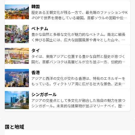
っている。訪れるたびに新しい発見と感動が待っているハ
ービーフなどの食文化も豊かで、美味しいものであふれて
北やノスタルジックな町並みが人気な九份（ジォウフェ
ワイを、存分に味わってほしい。 なお、新着のハワイ情報
韓国
いる。アクティビティも充実しており、サーフィンやダイ
ン）、静ひつな山岳地帯である台湾東部など、都市の喧騒
は
コンテンツ一覧
を参照してほしい。
ビング、ハイキングなど、アウトドア好きにはたまらな
と山間の静けさが共存しており、訪れる人に新しい発見と
歴史ある王朝文化が残る一方で、最先端のファッションやK
い。オーストラリアの多彩な魅力を存分に味わいつくそ
驚きをもたらしてくれる。また、奥深い台湾の食文化も魅
-POPで世界を席巻している韓国。首都ソウルの宮殿や伝統
う。 なお、新着のオーストラリア情報は
コンテンツ一覧
を
力で、夜市などの屋台グルメから高級料理、ヘルシーで美
家屋が並ぶエリアでは韓国の歴史と文化に浸ることがで
参照してほしい。
ベトナム
容にもいいと評判のスイーツなど、バラエティ豊かな料理
き、地方に足を延ばせば四季折々の自然美を楽しむことが
が味わえる。 なお、新着の台湾情報は
コンテンツ一覧
を参
できる。そして、キムチや焼肉、絶品のストリートフード
豊かな自然と多様な文化が魅力的なベトナム。南北に細長
照してほしい。
まで、さまざまな韓国料理が待っている。夜には、韓国な
く伸びる国土には、広大な田園風景や青々とした山々、世
らではのナイトライフも堪能できる。あたたかいホスピタ
界遺産に登録された壮大な自然景観が点在し、都市部では
タイ
リティに包まれながら、韓国の多彩な魅力を心ゆくまで味
急速な発展と共に伝統が息づく。ハノイの古い町並みやホ
わってみてほしい。 なお、新着の韓国情報は
コンテンツ一
ーチミン市のフランス統治時代の建物も、独特の雰囲気を
タイは、東南アジアに位置する豊かな自然と歴史が息づく
覧
を参照してほしい。
醸し出している。また、バラエティの豊かさとおいしさで
国だ。首都バンコクは高層ビルが立ち並ぶ一方、伝統的な
世界中の食通を魅了してやまないベトナム料理も魅力のひ
寺院や市場がいたるところに点在し、古きよき文化と現代
香港
とつ。フォーやバインミー、ベトナムコーヒーなどは、ぜ
の活気が交差している。北部ではチェンマイなどの山岳地
ひ現地で味わいたい。どの地域を訪れてもあたたかい人々
帯で自然と触れ合い、南部ではプーケットやクラビの美し
アジアと西洋の文化が交わる香港は、特有のエネルギーを
が旅行者を迎えてくれるので、きっと忘れられない旅にな
いビーチでリゾート気分を楽しむことができる。タイ料理
もっている。ヴィクトリア湾に広がる壮大な景色、近未来
るはずだ。 なお、新着のベトナム情報は
コンテンツ一覧
を
は世界的に有名で、屋台から高級レストランまで味覚を刺
的なアートスポット、そして歴史と現代が融合した町並
参照してほしい。
シンガポール
激する。気候は一年中温暖で、どの季節にも異なる楽しみ
み、どこを訪れても感動するはず。観光スポットが密集し
が待っている。親しみやすいタイの人々、仏教を中心とし
ており、効率よく見どころを回れるのも魅力。息をのむよ
アジアの交差点として多文化が融合した独自の魅力を放つ
た文化、そして多様な観光資源が、訪れる旅人を魅了し続
うな絶景から文化的な体験まで、香港を存分に楽しみ尽く
シンガポール。未来的な建築物が並ぶマリーナベイ、歴史
ける。 なお、新着のタイ情報は
コンテンツ一覧
を参照して
そう。 なお、新着の香港情報は
コンテンツ一覧
を参照して
と伝統を感じられるエスニックタウン、多数の緑豊かな公
ほしい。
ほしい。
園や自然保護区など、自然が調和した近代的な景観と文化
の多様性あふれるカラフルな町は、どこを歩いても新しい
国と地域
発見がある。さらに、治安のよさや充実した公共交通機関
も、旅行者にとっては魅力的なポイント。グルメも豊富