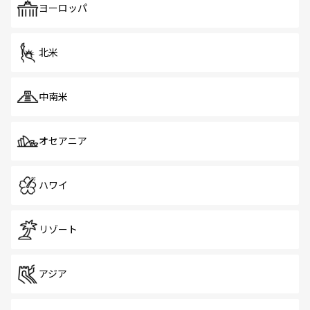
で、ホーカーズは地元の風情を楽しめる外せないスポット
ヨーロッパ
だ。訪れる人を飽きさせないシンガポールで、多様な魅力
を体感しよう。 なお、新着のシンガポール情報は
コンテン
ツ一覧
を参照してほしい。
北米
中南米
オセアニア
ハワイ
リゾート
アジア