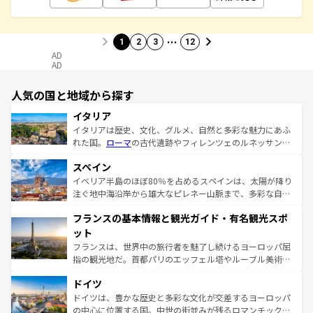
…
1
2
3
12
AD
AD
人気の国と地域から探す
イタリア
イタリアは歴史、文化、グルメ、自然と多彩な魅力にあふ
れた国。
ローマ
の古代遺跡やフィレンツェのルネッサンス
美術、ヴェネツィアの運河など、歴史あるスポットはもち
スペイン
ろん、トスカーナの美しい田園風景やアマルフィ海岸の絶
景など、自然景観も見逃せない。観光の合間には、本場の
イベリア半島のほぼ80％を占めるスペインは、太陽が降り
ピザやパスタなど、絶品のイタリア料理を堪能することも
注ぐ地中海沿岸から雄大なピレネー山脈まで、多彩な自然
できる。朝目覚めてから夜眠るまで、すべての瞬間を楽し
と文化が詰まったヨーロッパ屈指の旅行先だ。多様な地域
フランスの基本情報と観光ガイド・有名観光スポ
ませてくれるイタリアで、忘れられない旅をしてみよう！
文化が根付くこの国では、情熱的なフラメンコ、熱気あふ
なお、新着のイタリア情報は
コンテンツ一覧
を参照してほ
れる闘牛、そして美味しいタパスが生活の一部となってい
ット
しい。
る。首都マドリードの洗練された雰囲気や、バルセロナの
フランスは、世界中の旅行者を魅了し続けるヨーロッパ屈
アートに溢れた街角から、地方では古代ローマ遺跡や中世
指の観光地だ。首都パリのエッフェル塔やルーブル美術館
の城塞都市、穏やかなビーチリゾートまで多彩な表情を見
といった象徴的なスポットから、田舎町の古風な美しさま
せる。地方によって風土や気候が異なるスペインはその個
ドイツ
で、幅広い魅力が詰まっている。華麗な宮殿、歴史的な大
性で訪れる人を魅了する。 なお、新着のスペイン情報は
コ
聖堂、美しいビーチ、そして豊かな自然が、訪れる者を心
ドイツは、豊かな歴史と多彩な文化が交差するヨーロッパ
ンテンツ一覧
を参照してほしい。
から魅了する。また、フランスは美食の国としても知ら
の中心に位置する国。中世の街並みが残るロマンチック街