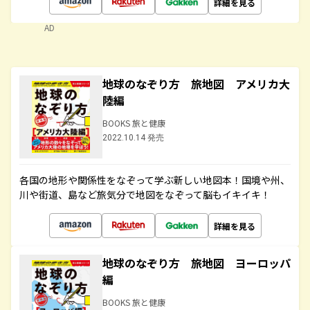
詳細を見る
AD
地球のなぞり方 旅地図 アメリカ大
陸編
BOOKS 旅と健康
2022.10.14 発売
各国の地形や関係性をなぞって学ぶ新しい地図本！国境や州、
川や街道、島など旅気分で地図をなぞって脳もイキイキ！
詳細を見る
地球のなぞり方 旅地図 ヨーロッパ
編
BOOKS 旅と健康