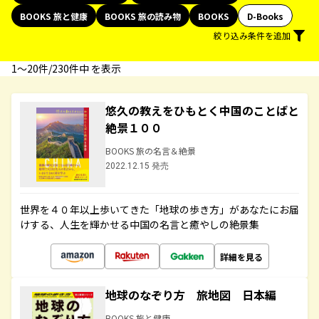
BOOKS 旅と健康
BOOKS 旅の読み物
BOOKS
D-Books
絞り込み条件を追加
1〜20件/230件中 を表示
悠久の教えをひもとく中国のことばと
絶景１００
BOOKS 旅の名言＆絶景
2022.12.15 発売
世界を４０年以上歩いてきた「地球の歩き方」があなたにお届
けする、人生を輝かせる中国の名言と癒やしの絶景集
詳細を見る
地球のなぞり方 旅地図 日本編
BOOKS 旅と健康