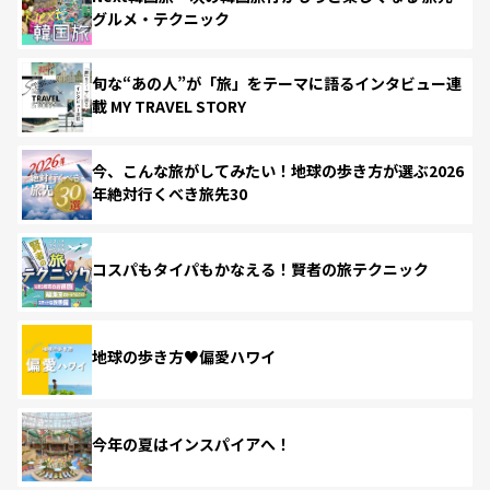
グルメ・テクニック
旬な“あの人”が「旅」をテーマに語るインタビュー連
載 MY TRAVEL STORY
今、こんな旅がしてみたい！地球の歩き方が選ぶ2026
年絶対行くべき旅先30
コスパもタイパもかなえる！賢者の旅テクニック
地球の歩き方♥偏愛ハワイ
今年の夏はインスパイアへ！