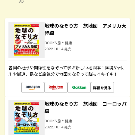
AD
地球のなぞり方 旅地図 アメリカ大
陸編
BOOKS 旅と健康
2022.10.14 発売
各国の地形や関係性をなぞって学ぶ新しい地図本！国境や州、
川や街道、島など旅気分で地図をなぞって脳もイキイキ！
詳細を見る
地球のなぞり方 旅地図 ヨーロッパ
編
BOOKS 旅と健康
2022.10.14 発売