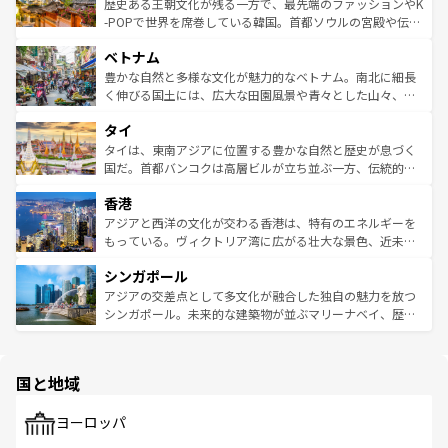
は
コンテンツ一覧
を参照してほしい。
ビング、ハイキングなど、アウトドア好きにはたまらな
と山間の静けさが共存しており、訪れる人に新しい発見と
歴史ある王朝文化が残る一方で、最先端のファッションやK
い。オーストラリアの多彩な魅力を存分に味わいつくそ
驚きをもたらしてくれる。また、奥深い台湾の食文化も魅
-POPで世界を席巻している韓国。首都ソウルの宮殿や伝統
う。 なお、新着のオーストラリア情報は
コンテンツ一覧
を
力で、夜市などの屋台グルメから高級料理、ヘルシーで美
家屋が並ぶエリアでは韓国の歴史と文化に浸ることがで
参照してほしい。
ベトナム
容にもいいと評判のスイーツなど、バラエティ豊かな料理
き、地方に足を延ばせば四季折々の自然美を楽しむことが
が味わえる。 なお、新着の台湾情報は
コンテンツ一覧
を参
できる。そして、キムチや焼肉、絶品のストリートフード
豊かな自然と多様な文化が魅力的なベトナム。南北に細長
照してほしい。
まで、さまざまな韓国料理が待っている。夜には、韓国な
く伸びる国土には、広大な田園風景や青々とした山々、世
らではのナイトライフも堪能できる。あたたかいホスピタ
界遺産に登録された壮大な自然景観が点在し、都市部では
タイ
リティに包まれながら、韓国の多彩な魅力を心ゆくまで味
急速な発展と共に伝統が息づく。ハノイの古い町並みやホ
わってみてほしい。 なお、新着の韓国情報は
コンテンツ一
ーチミン市のフランス統治時代の建物も、独特の雰囲気を
タイは、東南アジアに位置する豊かな自然と歴史が息づく
覧
を参照してほしい。
醸し出している。また、バラエティの豊かさとおいしさで
国だ。首都バンコクは高層ビルが立ち並ぶ一方、伝統的な
世界中の食通を魅了してやまないベトナム料理も魅力のひ
寺院や市場がいたるところに点在し、古きよき文化と現代
香港
とつ。フォーやバインミー、ベトナムコーヒーなどは、ぜ
の活気が交差している。北部ではチェンマイなどの山岳地
ひ現地で味わいたい。どの地域を訪れてもあたたかい人々
帯で自然と触れ合い、南部ではプーケットやクラビの美し
アジアと西洋の文化が交わる香港は、特有のエネルギーを
が旅行者を迎えてくれるので、きっと忘れられない旅にな
いビーチでリゾート気分を楽しむことができる。タイ料理
もっている。ヴィクトリア湾に広がる壮大な景色、近未来
るはずだ。 なお、新着のベトナム情報は
コンテンツ一覧
を
は世界的に有名で、屋台から高級レストランまで味覚を刺
的なアートスポット、そして歴史と現代が融合した町並
参照してほしい。
シンガポール
激する。気候は一年中温暖で、どの季節にも異なる楽しみ
み、どこを訪れても感動するはず。観光スポットが密集し
が待っている。親しみやすいタイの人々、仏教を中心とし
ており、効率よく見どころを回れるのも魅力。息をのむよ
アジアの交差点として多文化が融合した独自の魅力を放つ
た文化、そして多様な観光資源が、訪れる旅人を魅了し続
うな絶景から文化的な体験まで、香港を存分に楽しみ尽く
シンガポール。未来的な建築物が並ぶマリーナベイ、歴史
ける。 なお、新着のタイ情報は
コンテンツ一覧
を参照して
そう。 なお、新着の香港情報は
コンテンツ一覧
を参照して
と伝統を感じられるエスニックタウン、多数の緑豊かな公
ほしい。
ほしい。
園や自然保護区など、自然が調和した近代的な景観と文化
の多様性あふれるカラフルな町は、どこを歩いても新しい
国と地域
発見がある。さらに、治安のよさや充実した公共交通機関
も、旅行者にとっては魅力的なポイント。グルメも豊富
で、ホーカーズは地元の風情を楽しめる外せないスポット
ヨーロッパ
だ。訪れる人を飽きさせないシンガポールで、多様な魅力