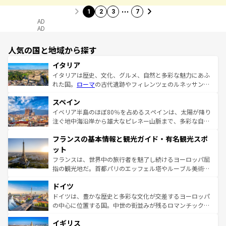
…
1
2
3
7
AD
AD
人気の国と地域から探す
イタリア
イタリアは歴史、文化、グルメ、自然と多彩な魅力にあふ
れた国。
ローマ
の古代遺跡やフィレンツェのルネッサンス
美術、ヴェネツィアの運河など、歴史あるスポットはもち
スペイン
ろん、トスカーナの美しい田園風景やアマルフィ海岸の絶
景など、自然景観も見逃せない。観光の合間には、本場の
イベリア半島のほぼ80％を占めるスペインは、太陽が降り
ピザやパスタなど、絶品のイタリア料理を堪能することも
注ぐ地中海沿岸から雄大なピレネー山脈まで、多彩な自然
できる。朝目覚めてから夜眠るまで、すべての瞬間を楽し
と文化が詰まったヨーロッパ屈指の旅行先だ。多様な地域
フランスの基本情報と観光ガイド・有名観光スポ
ませてくれるイタリアで、忘れられない旅をしてみよう！
文化が根付くこの国では、情熱的なフラメンコ、熱気あふ
なお、新着のイタリア情報は
コンテンツ一覧
を参照してほ
れる闘牛、そして美味しいタパスが生活の一部となってい
ット
しい。
る。首都マドリードの洗練された雰囲気や、バルセロナの
フランスは、世界中の旅行者を魅了し続けるヨーロッパ屈
アートに溢れた街角から、地方では古代ローマ遺跡や中世
指の観光地だ。首都パリのエッフェル塔やルーブル美術館
の城塞都市、穏やかなビーチリゾートまで多彩な表情を見
といった象徴的なスポットから、田舎町の古風な美しさま
せる。地方によって風土や気候が異なるスペインはその個
ドイツ
で、幅広い魅力が詰まっている。華麗な宮殿、歴史的な大
性で訪れる人を魅了する。 なお、新着のスペイン情報は
コ
聖堂、美しいビーチ、そして豊かな自然が、訪れる者を心
ドイツは、豊かな歴史と多彩な文化が交差するヨーロッパ
ンテンツ一覧
を参照してほしい。
から魅了する。また、フランスは美食の国としても知ら
の中心に位置する国。中世の街並みが残るロマンチック街
れ、フランス料理はユネスコ無形文化遺産にも登録されて
道から、未来を先取りするようなモダンな都市まで多様な
イギリス
いる。シャンパンの発祥地であるランス、プロヴァンスの
顔を持つこの国は、どこを歩いても飽きることがない。ベ