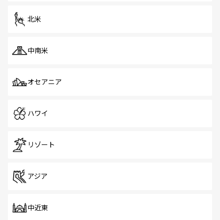
を体感しよう。 なお、新着のシンガポール情報は
コンテン
ツ一覧
を参照してほしい。
北米
中南米
オセアニア
ハワイ
リゾート
アジア
中近東