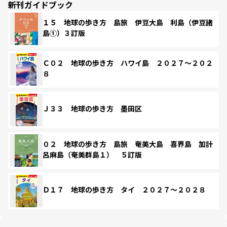
新刊ガイドブック
１５ 地球の歩き方 島旅 伊豆大島 利島（伊豆諸
島①）３訂版
Ｃ０２ 地球の歩き方 ハワイ島 ２０２７～２０２
８
Ｊ３３ 地球の歩き方 墨田区
０２ 地球の歩き方 島旅 奄美大島 喜界島 加計
呂麻島（奄美群島１） ５訂版
Ｄ１７ 地球の歩き方 タイ ２０２７～２０２８