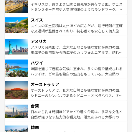
香り高いラベンダー畑など、多彩な楽しみ方が可能だ。さ
ルリンの文化的活気、バイエルン州のアルプスの絶景、そ
イギリスは、古きよき伝統と最先端が共存する国。ウェス
らに、パリ以外の地域にも魅力が溢れており、どの街角に
してライン川沿いのワイン畑といった風景は必見。ビール
トミンスター寺院や大英博物館のようなランドマーク、歴
も豊かな歴史と文化が息づいている。パリ以外の個性あふ
とソーセージを味わいながら地元の人と過ごす楽しい時間
史ある大学都市、美しい丘陵地帯や牧歌的な風景など、エ
れる地方に足を運ぶとそれぞれで全く異なる文化を体験で
スイス
は、お酒好きな人にはぜひ体験してほしい。 なお、新着の
リアごとに異なる魅力がある。また、優雅なアフタヌーン
きるだろう。 なお、新着のフランス情報は
コンテンツ一覧
ドイツ情報は
コンテンツ一覧
を参照してほしい。
ティー、ビール好きにはたまらない英国パブ、サッカー観
スイスの国土面積は九州ほどの広さだが、運行時刻が正確
を参照してほしい。
戦など、本場だからこそできる体験も豊富。イギリスを旅
な交通網が整備されており、初心者でも安心して個人旅行
して楽しみつくそう。 なお、新着のイギリス情報は
コンテ
を楽しめる。日本同様に時刻表どおりの旅が可能だ。中世
アメリカ
ンツ一覧
を参照してほしい。
の建物がそのまま残る町や、スイスならではのユニークな
博物館もあり、アルプス観光だけでなく町歩きも満喫する
アメリカ合衆国は、広大な土地と多様な文化が魅力の国。
ことができる。国民の所得が高いため物価も高いが、旅行
東海岸の都市部から西海岸のカリフォルニアまで、訪れる
者向けの交通パス提供のサービスもあり、うまく活用すれ
場所ごとに異なる風景と体験が待っている。ニューヨーク
ハワイ
ば市内交通費無料で観光を楽しむこともできる。 なお、新
のような巨大都市は、観光、ショッピング、エンターテイ
着のスイス情報は
コンテンツ一覧
を参照してほしい。
ンメントが詰まった刺激的なスポットだ。一方、アメリカ
年間を通じて温暖な気候に恵まれ、多くの島で構成される
西部には大自然が広がり、グランドキャニオンやイエロー
ハワイは、どの島も独自の魅力をもっている。大自然の神
ストーン国立公園といった絶景が堪能できる。さらに、南
秘を感じたいなら、火山が生み出した壮大な景観を誇るハ
オーストラリア
部のニューオーリンズでは、音楽と美食が融合した独特の
ワイ島は見逃せない。また、定番の観光地といえばオアフ
文化が魅力。旅行者はアメリカの各地域で異なる魅力を楽
島だが、静かな自然を求めるならマウイ島やカウアイ島が
オーストラリアは、壮大な自然と多様な文化が魅力の国。
しみながら、その多様性と豊かな歴史を感じることができ
おすすめ。エメラルドグリーンに輝く海をはじめ、豊かな
シドニーのシンボルであるシドニー・オペラハウス、オー
るだろう。車でのロードトリップや列車の旅も、アメリカ
文化や歴史が息づいている。「アロハスピリット」と呼ば
ストラリア東海岸北部に広がる大サンゴ礁地帯グレートバ
ならではの贅沢な旅のスタイルだ。 なお、新着のアメリカ
台湾
れるおもてなしの心で訪れる人々を迎えてくれるハワイの
リアリーフや大陸中央部にそびえるウルル（エアーズロッ
情報は
コンテンツ一覧
を参照してほしい。
人々、おいしいローカルフードやハワイアンミュージッ
ク）、タスマニアの美しい原生林やケアンズの熱帯雨林な
日本から約４時間ほどでたどり着く台湾は、多彩な文化と
ク、伝統的なフラダンスなど、すべてがハワイの魅力を彩
ど、見どころがたくさん。また、カフェやワイン、オージ
自然が織りなす魅力的な観光地。活気あふれる大都市の台
っている。訪れるたびに新しい発見と感動が待っているハ
ービーフなどの食文化も豊かで、美味しいものであふれて
北やノスタルジックな町並みが人気な九份（ジォウフェ
ワイを、存分に味わってほしい。 なお、新着のハワイ情報
韓国
いる。アクティビティも充実しており、サーフィンやダイ
ン）、静ひつな山岳地帯である台湾東部など、都市の喧騒