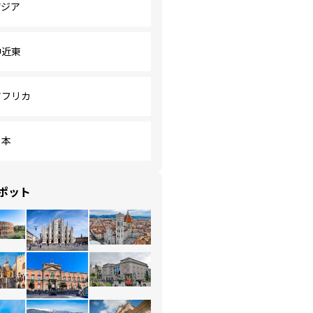
アジア
中近東
アフリカ
日本
ポット