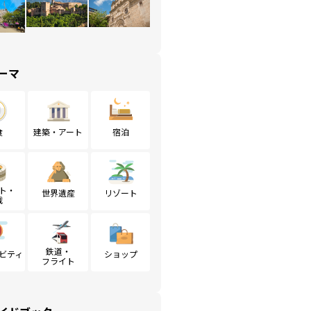
ーマ
食
建築・アート
宿泊
ト・
世界遺産
リゾート
戦
鉄道・
ビティ
ショップ
フライト