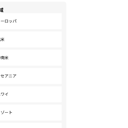
域
ヨーロッパ
北米
中南米
オセアニア
ハワイ
リゾート