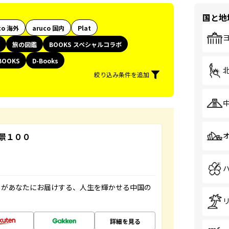
国と地
co 海外
aruco 国内
Plat
旅の図鑑
BOOKS スペシャルコラボ
BOOKS
D-Books
絞り込み条件を追加
景１００
」があなたにお届けする、人生を輝かせる中国の
詳細を見る