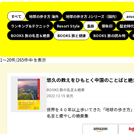
すべて
地球の歩き方 海外
地球の歩き方 Jシリーズ（国内）
aru
ランキング&テクニック
Resort Style
島旅
御朱印
歴史時代
BOOKS 旅の名言＆絶景
BOOKS 旅と健康
BOOKS 旅の読み物
1〜20件/265件中 を表示
悠久の教えをひもとく中国のことばと絶
BOOKS 旅の名言＆絶景
2022.12.15 発売
世界を４０年以上歩いてきた「地球の歩き方
名言と癒やしの絶景集