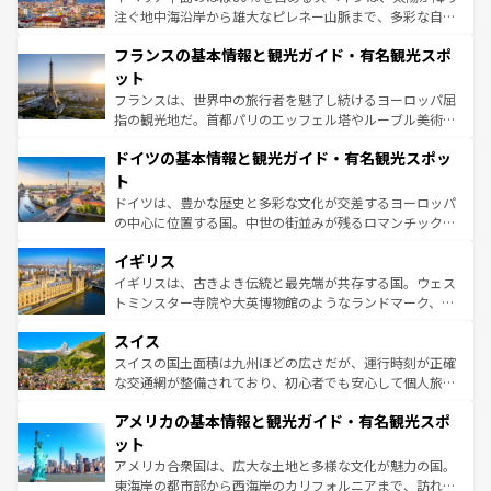
ピザやパスタなど、絶品のイタリア料理を堪能することも
注ぐ地中海沿岸から雄大なピレネー山脈まで、多彩な自然
できる。朝目覚めてから夜眠るまで、すべての瞬間を楽し
と文化が詰まったヨーロッパ屈指の旅行先だ。多様な地域
フランスの基本情報と観光ガイド・有名観光スポ
ませてくれるイタリアで、忘れられない旅をしてみよう！
文化が根付くこの国では、情熱的なフラメンコ、熱気あふ
なお、新着のイタリア情報は
コンテンツ一覧
を参照してほ
れる闘牛、そして美味しいタパスが生活の一部となってい
ット
しい。
る。首都マドリードの洗練された雰囲気や、バルセロナの
フランスは、世界中の旅行者を魅了し続けるヨーロッパ屈
アートに溢れた街角から、地方では古代ローマ遺跡や中世
指の観光地だ。首都パリのエッフェル塔やルーブル美術館
の城塞都市、穏やかなビーチリゾートまで多彩な表情を見
といった象徴的なスポットから、田舎町の古風な美しさま
せる。地方によって風土や気候が異なるスペインはその個
ドイツの基本情報と観光ガイド・有名観光スポッ
で、幅広い魅力が詰まっている。華麗な宮殿、歴史的な大
性で訪れる人を魅了する。 なお、新着のスペイン情報は
コ
聖堂、美しいビーチ、そして豊かな自然が、訪れる者を心
ト
ンテンツ一覧
を参照してほしい。
から魅了する。また、フランスは美食の国としても知ら
ドイツは、豊かな歴史と多彩な文化が交差するヨーロッパ
れ、フランス料理はユネスコ無形文化遺産にも登録されて
の中心に位置する国。中世の街並みが残るロマンチック街
いる。シャンパンの発祥地であるランス、プロヴァンスの
道から、未来を先取りするようなモダンな都市まで多様な
香り高いラベンダー畑など、多彩な楽しみ方が可能だ。さ
イギリス
顔を持つこの国は、どこを歩いても飽きることがない。ベ
らに、パリ以外の地域にも魅力が溢れており、どの街角に
ルリンの文化的活気、バイエルン州のアルプスの絶景、そ
イギリスは、古きよき伝統と最先端が共存する国。ウェス
も豊かな歴史と文化が息づいている。パリ以外の個性あふ
してライン川沿いのワイン畑といった風景は必見。ビール
トミンスター寺院や大英博物館のようなランドマーク、歴
れる地方に足を運ぶとそれぞれで全く異なる文化を体験で
とソーセージを味わいながら地元の人と過ごす楽しい時間
史ある大学都市、美しい丘陵地帯や牧歌的な風景など、エ
きるだろう。 なお、新着のフランス情報は
コンテンツ一覧
スイス
は、お酒好きな人にはぜひ体験してほしい。 なお、新着の
リアごとに異なる魅力がある。また、優雅なアフタヌーン
を参照してほしい。
ドイツ情報は
コンテンツ一覧
を参照してほしい。
ティー、ビール好きにはたまらない英国パブ、サッカー観
スイスの国土面積は九州ほどの広さだが、運行時刻が正確
戦など、本場だからこそできる体験も豊富。イギリスを旅
な交通網が整備されており、初心者でも安心して個人旅行
して楽しみつくそう。 なお、新着のイギリス情報は
コンテ
を楽しめる。日本同様に時刻表どおりの旅が可能だ。中世
アメリカの基本情報と観光ガイド・有名観光スポ
ンツ一覧
を参照してほしい。
の建物がそのまま残る町や、スイスならではのユニークな
博物館もあり、アルプス観光だけでなく町歩きも満喫する
ット
ことができる。国民の所得が高いため物価も高いが、旅行
アメリカ合衆国は、広大な土地と多様な文化が魅力の国。
者向けの交通パス提供のサービスもあり、うまく活用すれ
東海岸の都市部から西海岸のカリフォルニアまで、訪れる