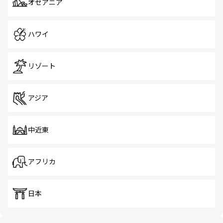
オセアニア
ハワイ
リゾート
アジア
中近東
アフリカ
日本