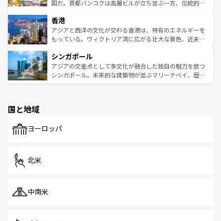
覧
を参照してほしい。
醸し出している。また、バラエティの豊かさとおいしさで
国だ。首都バンコクは高層ビルが立ち並ぶ一方、伝統的な
世界中の食通を魅了してやまないベトナム料理も魅力のひ
寺院や市場がいたるところに点在し、古きよき文化と現代
香港
とつ。フォーやバインミー、ベトナムコーヒーなどは、ぜ
の活気が交差している。北部ではチェンマイなどの山岳地
ひ現地で味わいたい。どの地域を訪れてもあたたかい人々
帯で自然と触れ合い、南部ではプーケットやクラビの美し
アジアと西洋の文化が交わる香港は、特有のエネルギーを
が旅行者を迎えてくれるので、きっと忘れられない旅にな
いビーチでリゾート気分を楽しむことができる。タイ料理
もっている。ヴィクトリア湾に広がる壮大な景色、近未来
るはずだ。 なお、新着のベトナム情報は
コンテンツ一覧
を
は世界的に有名で、屋台から高級レストランまで味覚を刺
的なアートスポット、そして歴史と現代が融合した町並
参照してほしい。
シンガポール
激する。気候は一年中温暖で、どの季節にも異なる楽しみ
み、どこを訪れても感動するはず。観光スポットが密集し
が待っている。親しみやすいタイの人々、仏教を中心とし
ており、効率よく見どころを回れるのも魅力。息をのむよ
アジアの交差点として多文化が融合した独自の魅力を放つ
た文化、そして多様な観光資源が、訪れる旅人を魅了し続
うな絶景から文化的な体験まで、香港を存分に楽しみ尽く
シンガポール。未来的な建築物が並ぶマリーナベイ、歴史
ける。 なお、新着のタイ情報は
コンテンツ一覧
を参照して
そう。 なお、新着の香港情報は
コンテンツ一覧
を参照して
と伝統を感じられるエスニックタウン、多数の緑豊かな公
ほしい。
ほしい。
園や自然保護区など、自然が調和した近代的な景観と文化
の多様性あふれるカラフルな町は、どこを歩いても新しい
国と地域
発見がある。さらに、治安のよさや充実した公共交通機関
も、旅行者にとっては魅力的なポイント。グルメも豊富
で、ホーカーズは地元の風情を楽しめる外せないスポット
ヨーロッパ
だ。訪れる人を飽きさせないシンガポールで、多様な魅力
を体感しよう。 なお、新着のシンガポール情報は
コンテン
ツ一覧
を参照してほしい。
北米
中南米