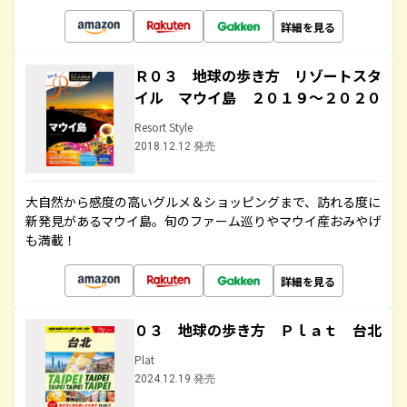
詳細を見る
Ｒ０３ 地球の歩き方 リゾートスタ
イル マウイ島 ２０１９～２０２０
Resort Style
2018.12.12 発売
大自然から感度の高いグルメ＆ショッピングまで、訪れる度に
新発見があるマウイ島。旬のファーム巡りやマウイ産おみやげ
も満載！
詳細を見る
０３ 地球の歩き方 Ｐｌａｔ 台北
Plat
2024.12.19 発売