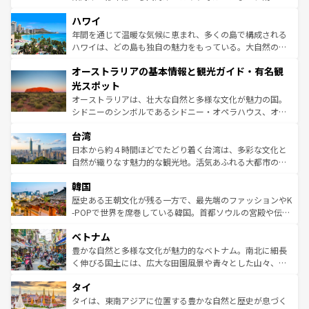
ば市内交通費無料で観光を楽しむこともできる。 なお、新
場所ごとに異なる風景と体験が待っている。ニューヨーク
着のスイス情報は
コンテンツ一覧
を参照してほしい。
ハワイ
のような巨大都市は、観光、ショッピング、エンターテイ
ンメントが詰まった刺激的なスポットだ。一方、アメリカ
年間を通じて温暖な気候に恵まれ、多くの島で構成される
西部には大自然が広がり、グランドキャニオンやイエロー
ハワイは、どの島も独自の魅力をもっている。大自然の神
ストーン国立公園といった絶景が堪能できる。さらに、南
秘を感じたいなら、火山が生み出した壮大な景観を誇るハ
オーストラリアの基本情報と観光ガイド・有名観
部のニューオーリンズでは、音楽と美食が融合した独特の
ワイ島は見逃せない。また、定番の観光地といえばオアフ
文化が魅力。旅行者はアメリカの各地域で異なる魅力を楽
島だが、静かな自然を求めるならマウイ島やカウアイ島が
光スポット
しみながら、その多様性と豊かな歴史を感じることができ
おすすめ。エメラルドグリーンに輝く海をはじめ、豊かな
オーストラリアは、壮大な自然と多様な文化が魅力の国。
るだろう。車でのロードトリップや列車の旅も、アメリカ
文化や歴史が息づいている。「アロハスピリット」と呼ば
シドニーのシンボルであるシドニー・オペラハウス、オー
ならではの贅沢な旅のスタイルだ。 なお、新着のアメリカ
れるおもてなしの心で訪れる人々を迎えてくれるハワイの
ストラリア東海岸北部に広がる大サンゴ礁地帯グレートバ
情報は
コンテンツ一覧
を参照してほしい。
人々、おいしいローカルフードやハワイアンミュージッ
台湾
リアリーフや大陸中央部にそびえるウルル（エアーズロッ
ク、伝統的なフラダンスなど、すべてがハワイの魅力を彩
ク）、タスマニアの美しい原生林やケアンズの熱帯雨林な
日本から約４時間ほどでたどり着く台湾は、多彩な文化と
っている。訪れるたびに新しい発見と感動が待っているハ
ど、見どころがたくさん。また、カフェやワイン、オージ
自然が織りなす魅力的な観光地。活気あふれる大都市の台
ワイを、存分に味わってほしい。 なお、新着のハワイ情報
ービーフなどの食文化も豊かで、美味しいものであふれて
北やノスタルジックな町並みが人気な九份（ジォウフェ
は
コンテンツ一覧
を参照してほしい。
韓国
いる。アクティビティも充実しており、サーフィンやダイ
ン）、静ひつな山岳地帯である台湾東部など、都市の喧騒
ビング、ハイキングなど、アウトドア好きにはたまらな
と山間の静けさが共存しており、訪れる人に新しい発見と
歴史ある王朝文化が残る一方で、最先端のファッションやK
い。オーストラリアの多彩な魅力を存分に味わいつくそ
驚きをもたらしてくれる。また、奥深い台湾の食文化も魅
-POPで世界を席巻している韓国。首都ソウルの宮殿や伝統
う。 なお、新着のオーストラリア情報は
コンテンツ一覧
を
力で、夜市などの屋台グルメから高級料理、ヘルシーで美
家屋が並ぶエリアでは韓国の歴史と文化に浸ることがで
参照してほしい。
ベトナム
容にもいいと評判のスイーツなど、バラエティ豊かな料理
き、地方に足を延ばせば四季折々の自然美を楽しむことが
が味わえる。 なお、新着の台湾情報は
コンテンツ一覧
を参
できる。そして、キムチや焼肉、絶品のストリートフード
豊かな自然と多様な文化が魅力的なベトナム。南北に細長
照してほしい。
まで、さまざまな韓国料理が待っている。夜には、韓国な
く伸びる国土には、広大な田園風景や青々とした山々、世
らではのナイトライフも堪能できる。あたたかいホスピタ
界遺産に登録された壮大な自然景観が点在し、都市部では
タイ
リティに包まれながら、韓国の多彩な魅力を心ゆくまで味
急速な発展と共に伝統が息づく。ハノイの古い町並みやホ
わってみてほしい。 なお、新着の韓国情報は
コンテンツ一
ーチミン市のフランス統治時代の建物も、独特の雰囲気を
タイは、東南アジアに位置する豊かな自然と歴史が息づく