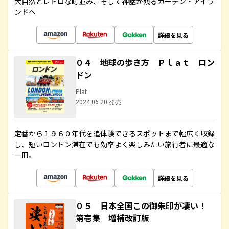
大自然とレトロな町並み、そして神話が残るガーデン・アイラ
ンドへ
詳細を見る
０４ 地球の歩き方 Ｐｌａｔ ロン
ドン
Plat
2024.06.20 発売
定番から１９６０年代を追体験できるスポットまで幅広く収録
し、短いロンドン滞在でも効率よく楽しみたい旅行者に最適な
一冊。
詳細を見る
０５ 日本全国この御朱印が凄い！
第壱集 増補改訂版