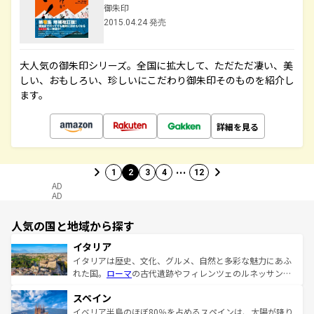
御朱印
2015.04.24 発売
大人気の御朱印シリーズ。全国に拡大して、ただただ凄い、美
しい、おもしろい、珍しいにこだわり御朱印そのものを紹介し
ます。
詳細を見る
…
1
2
3
4
12
AD
AD
人気の国と地域から探す
イタリア
イタリアは歴史、文化、グルメ、自然と多彩な魅力にあふ
れた国。
ローマ
の古代遺跡やフィレンツェのルネッサンス
美術、ヴェネツィアの運河など、歴史あるスポットはもち
スペイン
ろん、トスカーナの美しい田園風景やアマルフィ海岸の絶
景など、自然景観も見逃せない。観光の合間には、本場の
イベリア半島のほぼ80％を占めるスペインは、太陽が降り