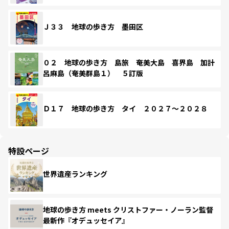
Ｊ３３ 地球の歩き方 墨田区
０２ 地球の歩き方 島旅 奄美大島 喜界島 加計
呂麻島（奄美群島１） ５訂版
Ｄ１７ 地球の歩き方 タイ ２０２７～２０２８
特設ページ
世界遺産ランキング
地球の歩き方 meets クリストファー・ノーラン監督
最新作『オデュッセイア』