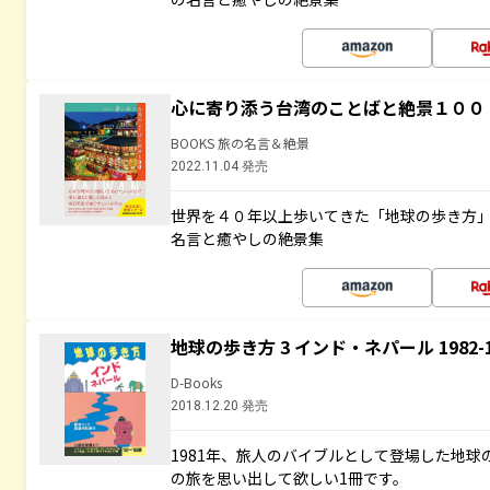
心に寄り添う台湾のことばと絶景１００
BOOKS 旅の名言＆絶景
2022.11.04 発売
世界を４０年以上歩いてきた「地球の歩き方
名言と癒やしの絶景集
地球の歩き方 3 インド・ネパール 1982
D-Books
2018.12.20 発売
1981年、旅人のバイブルとして登場した地
の旅を思い出して欲しい1冊です。