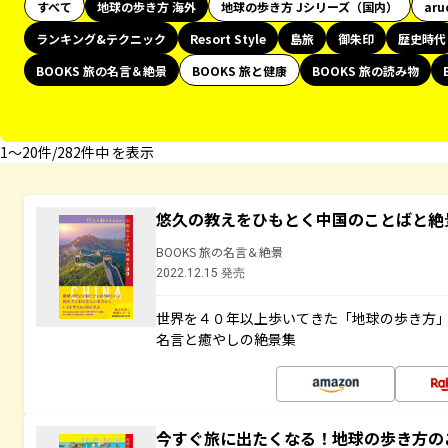
すべて
地球の歩き方 海外
地球の歩き方 Jシリーズ（国内）
aru
ランキング&テクニック
Resort Style
島旅
御朱印
歴史時代
BOOKS 旅の名言＆絶景
BOOKS 旅と健康
BOOKS 旅の読み物
1〜20件/282件中 を表示
悠久の教えをひもとく中国のことばと絶
BOOKS 旅の名言＆絶景
2022.12.15 発売
世界を４０年以上歩いてきた「地球の歩き方
名言と癒やしの絶景集
今すぐ旅に出たくなる！地球の歩き方の