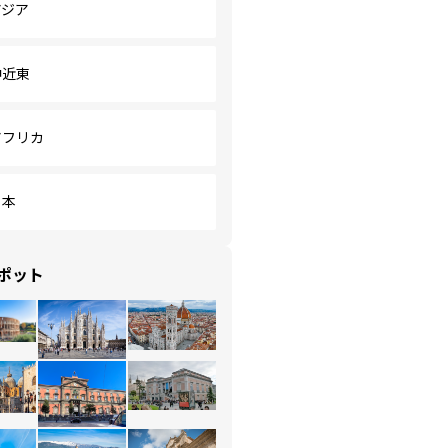
アジア
中近東
アフリカ
日本
ポット