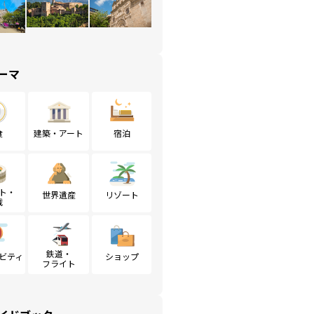
ーマ
食
建築・アート
宿泊
ト・
世界遺産
リゾート
戦
鉄道・
ビティ
ショップ
フライト