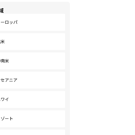
域
ヨーロッパ
北米
中南米
オセアニア
ハワイ
リゾート