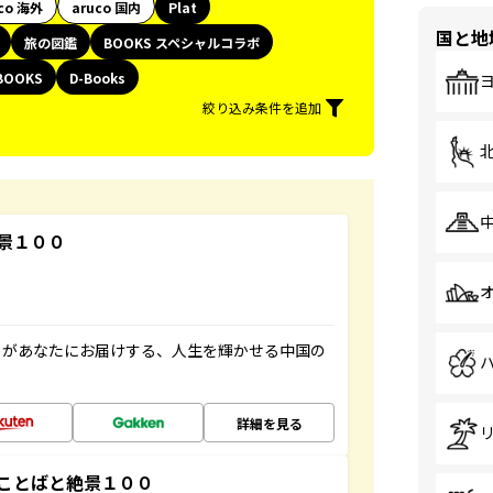
co 海外
aruco 国内
Plat
国と地
旅の図鑑
BOOKS スペシャルコラボ
BOOKS
D-Books
絞り込み条件を追加
景１００
」があなたにお届けする、人生を輝かせる中国の
詳細を見る
ことばと絶景１００