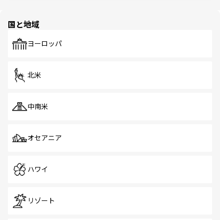
ほしい。
ほしい。
園や自然保護区など、自然が調和した近代的な景観と文化
の多様性あふれるカラフルな町は、どこを歩いても新しい
国と地域
発見がある。さらに、治安のよさや充実した公共交通機関
も、旅行者にとっては魅力的なポイント。グルメも豊富
で、ホーカーズは地元の風情を楽しめる外せないスポット
ヨーロッパ
だ。訪れる人を飽きさせないシンガポールで、多様な魅力
を体感しよう。 なお、新着のシンガポール情報は
コンテン
ツ一覧
を参照してほしい。
北米
中南米
オセアニア
ハワイ
リゾート