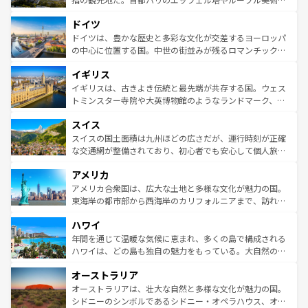
アートに溢れた街角から、地方では古代ローマ遺跡や中世
といった象徴的なスポットから、田舎町の古風な美しさま
ドイツ
の城塞都市、穏やかなビーチリゾートまで多彩な表情を見
で、幅広い魅力が詰まっている。華麗な宮殿、歴史的な大
せる。地方によって風土や気候が異なるスペインはその個
聖堂、美しいビーチ、そして豊かな自然が、訪れる者を心
ドイツは、豊かな歴史と多彩な文化が交差するヨーロッパ
性で訪れる人を魅了する。 なお、新着のスペイン情報は
コ
から魅了する。また、フランスは美食の国としても知ら
の中心に位置する国。中世の街並みが残るロマンチック街
ンテンツ一覧
を参照してほしい。
れ、フランス料理はユネスコ無形文化遺産にも登録されて
道から、未来を先取りするようなモダンな都市まで多様な
イギリス
いる。シャンパンの発祥地であるランス、プロヴァンスの
顔を持つこの国は、どこを歩いても飽きることがない。ベ
香り高いラベンダー畑など、多彩な楽しみ方が可能だ。さ
ルリンの文化的活気、バイエルン州のアルプスの絶景、そ
イギリスは、古きよき伝統と最先端が共存する国。ウェス
らに、パリ以外の地域にも魅力が溢れており、どの街角に
してライン川沿いのワイン畑といった風景は必見。ビール
トミンスター寺院や大英博物館のようなランドマーク、歴
も豊かな歴史と文化が息づいている。パリ以外の個性あふ
とソーセージを味わいながら地元の人と過ごす楽しい時間
史ある大学都市、美しい丘陵地帯や牧歌的な風景など、エ
れる地方に足を運ぶとそれぞれで全く異なる文化を体験で
スイス
は、お酒好きな人にはぜひ体験してほしい。 なお、新着の
リアごとに異なる魅力がある。また、優雅なアフタヌーン
きるだろう。 なお、新着のフランス情報は
コンテンツ一覧
ドイツ情報は
コンテンツ一覧
を参照してほしい。
ティー、ビール好きにはたまらない英国パブ、サッカー観
スイスの国土面積は九州ほどの広さだが、運行時刻が正確
を参照してほしい。
戦など、本場だからこそできる体験も豊富。イギリスを旅
な交通網が整備されており、初心者でも安心して個人旅行
して楽しみつくそう。 なお、新着のイギリス情報は
コンテ
を楽しめる。日本同様に時刻表どおりの旅が可能だ。中世
アメリカ
ンツ一覧
を参照してほしい。
の建物がそのまま残る町や、スイスならではのユニークな
博物館もあり、アルプス観光だけでなく町歩きも満喫する
アメリカ合衆国は、広大な土地と多様な文化が魅力の国。
ことができる。国民の所得が高いため物価も高いが、旅行
東海岸の都市部から西海岸のカリフォルニアまで、訪れる
者向けの交通パス提供のサービスもあり、うまく活用すれ
場所ごとに異なる風景と体験が待っている。ニューヨーク
ハワイ
ば市内交通費無料で観光を楽しむこともできる。 なお、新
のような巨大都市は、観光、ショッピング、エンターテイ
着のスイス情報は
コンテンツ一覧
を参照してほしい。
ンメントが詰まった刺激的なスポットだ。一方、アメリカ
年間を通じて温暖な気候に恵まれ、多くの島で構成される
西部には大自然が広がり、グランドキャニオンやイエロー
ハワイは、どの島も独自の魅力をもっている。大自然の神
ストーン国立公園といった絶景が堪能できる。さらに、南
秘を感じたいなら、火山が生み出した壮大な景観を誇るハ
オーストラリア
部のニューオーリンズでは、音楽と美食が融合した独特の
ワイ島は見逃せない。また、定番の観光地といえばオアフ
文化が魅力。旅行者はアメリカの各地域で異なる魅力を楽
島だが、静かな自然を求めるならマウイ島やカウアイ島が
オーストラリアは、壮大な自然と多様な文化が魅力の国。
しみながら、その多様性と豊かな歴史を感じることができ
おすすめ。エメラルドグリーンに輝く海をはじめ、豊かな
シドニーのシンボルであるシドニー・オペラハウス、オー