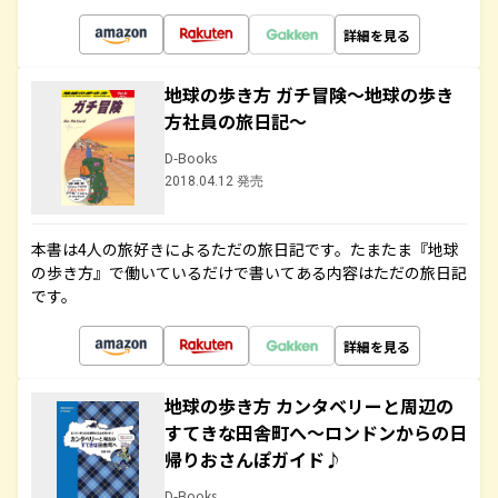
詳細を見る
地球の歩き方 ガチ冒険～地球の歩き
方社員の旅日記～
D-Books
2018.04.12 発売
本書は4人の旅好きによるただの旅日記です。たまたま『地球
の歩き方』で働いているだけで書いてある内容はただの旅日記
です。
詳細を見る
地球の歩き方 カンタベリーと周辺の
すてきな田舎町へ～ロンドンからの日
帰りおさんぽガイド♪
D-Books