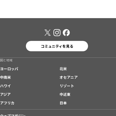
コミュニティを見る
国と地域
ヨーロッパ
北米
中南米
オセアニア
ハワイ
リゾート
アジア
中近東
アフリカ
日本
ウェブマガジン