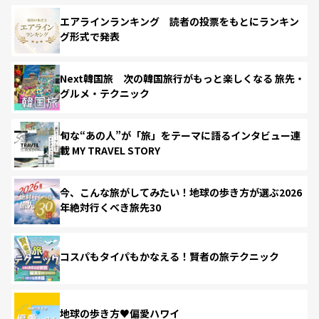
エアラインランキング 読者の投票をもとにランキン
グ形式で発表
Next韓国旅 次の韓国旅行がもっと楽しくなる 旅先・
グルメ・テクニック
旬な“あの人”が「旅」をテーマに語るインタビュー連
載 MY TRAVEL STORY
今、こんな旅がしてみたい！地球の歩き方が選ぶ2026
年絶対行くべき旅先30
コスパもタイパもかなえる！賢者の旅テクニック
地球の歩き方♥偏愛ハワイ