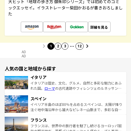
大ヒット「地球の歩き方 御朱印シリーズ」では初めてのコミ
ックエッセイ。イラストレーター柴田かおるが書きおろしまし
た
詳細を見る
…
1
2
3
12
AD
AD
人気の国と地域から探す
イタリア
イタリアは歴史、文化、グルメ、自然と多彩な魅力にあふ
れた国。
ローマ
の古代遺跡やフィレンツェのルネッサンス
美術、ヴェネツィアの運河など、歴史あるスポットはもち
スペイン
ろん、トスカーナの美しい田園風景やアマルフィ海岸の絶
景など、自然景観も見逃せない。観光の合間には、本場の
イベリア半島のほぼ80％を占めるスペインは、太陽が降り
ピザやパスタなど、絶品のイタリア料理を堪能することも
注ぐ地中海沿岸から雄大なピレネー山脈まで、多彩な自然
できる。朝目覚めてから夜眠るまで、すべての瞬間を楽し
と文化が詰まったヨーロッパ屈指の旅行先だ。多様な地域
フランス
ませてくれるイタリアで、忘れられない旅をしてみよう！
文化が根付くこの国では、情熱的なフラメンコ、熱気あふ
なお、新着のイタリア情報は
コンテンツ一覧
を参照してほ
れる闘牛、そして美味しいタパスが生活の一部となってい
フランスは、世界中の旅行者を魅了し続けるヨーロッパ屈
しい。
る。首都マドリードの洗練された雰囲気や、バルセロナの
指の観光地だ。首都パリのエッフェル塔やルーブル美術館