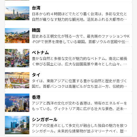
るだろう。車でのロードトリップや列車の旅も、アメリカ
文化や歴史が息づいている。「アロハスピリット」と呼ば
ストラリア東海岸北部に広がる大サンゴ礁地帯グレートバ
ならではの贅沢な旅のスタイルだ。 なお、新着のアメリカ
台湾
れるおもてなしの心で訪れる人々を迎えてくれるハワイの
リアリーフや大陸中央部にそびえるウルル（エアーズロッ
情報は
コンテンツ一覧
を参照してほしい。
人々、おいしいローカルフードやハワイアンミュージッ
ク）、タスマニアの美しい原生林やケアンズの熱帯雨林な
日本から約４時間ほどでたどり着く台湾は、多彩な文化と
ク、伝統的なフラダンスなど、すべてがハワイの魅力を彩
ど、見どころがたくさん。また、カフェやワイン、オージ
自然が織りなす魅力的な観光地。活気あふれる大都市の台
っている。訪れるたびに新しい発見と感動が待っているハ
ービーフなどの食文化も豊かで、美味しいものであふれて
北やノスタルジックな町並みが人気な九份（ジォウフェ
ワイを、存分に味わってほしい。 なお、新着のハワイ情報
韓国
いる。アクティビティも充実しており、サーフィンやダイ
ン）、静ひつな山岳地帯である台湾東部など、都市の喧騒
は
コンテンツ一覧
を参照してほしい。
ビング、ハイキングなど、アウトドア好きにはたまらな
と山間の静けさが共存しており、訪れる人に新しい発見と
歴史ある王朝文化が残る一方で、最先端のファッションやK
い。オーストラリアの多彩な魅力を存分に味わいつくそ
驚きをもたらしてくれる。また、奥深い台湾の食文化も魅
-POPで世界を席巻している韓国。首都ソウルの宮殿や伝統
う。 なお、新着のオーストラリア情報は
コンテンツ一覧
を
力で、夜市などの屋台グルメから高級料理、ヘルシーで美
家屋が並ぶエリアでは韓国の歴史と文化に浸ることがで
参照してほしい。
ベトナム
容にもいいと評判のスイーツなど、バラエティ豊かな料理
き、地方に足を延ばせば四季折々の自然美を楽しむことが
が味わえる。 なお、新着の台湾情報は
コンテンツ一覧
を参
できる。そして、キムチや焼肉、絶品のストリートフード
豊かな自然と多様な文化が魅力的なベトナム。南北に細長
照してほしい。
まで、さまざまな韓国料理が待っている。夜には、韓国な
く伸びる国土には、広大な田園風景や青々とした山々、世
らではのナイトライフも堪能できる。あたたかいホスピタ
界遺産に登録された壮大な自然景観が点在し、都市部では
タイ
リティに包まれながら、韓国の多彩な魅力を心ゆくまで味
急速な発展と共に伝統が息づく。ハノイの古い町並みやホ
わってみてほしい。 なお、新着の韓国情報は
コンテンツ一
ーチミン市のフランス統治時代の建物も、独特の雰囲気を
タイは、東南アジアに位置する豊かな自然と歴史が息づく
覧
を参照してほしい。
醸し出している。また、バラエティの豊かさとおいしさで
国だ。首都バンコクは高層ビルが立ち並ぶ一方、伝統的な
世界中の食通を魅了してやまないベトナム料理も魅力のひ
寺院や市場がいたるところに点在し、古きよき文化と現代
香港
とつ。フォーやバインミー、ベトナムコーヒーなどは、ぜ
の活気が交差している。北部ではチェンマイなどの山岳地
ひ現地で味わいたい。どの地域を訪れてもあたたかい人々
帯で自然と触れ合い、南部ではプーケットやクラビの美し
アジアと西洋の文化が交わる香港は、特有のエネルギーを
が旅行者を迎えてくれるので、きっと忘れられない旅にな
いビーチでリゾート気分を楽しむことができる。タイ料理
もっている。ヴィクトリア湾に広がる壮大な景色、近未来
るはずだ。 なお、新着のベトナム情報は
コンテンツ一覧
を
は世界的に有名で、屋台から高級レストランまで味覚を刺
的なアートスポット、そして歴史と現代が融合した町並
参照してほしい。
シンガポール
激する。気候は一年中温暖で、どの季節にも異なる楽しみ
み、どこを訪れても感動するはず。観光スポットが密集し
が待っている。親しみやすいタイの人々、仏教を中心とし
ており、効率よく見どころを回れるのも魅力。息をのむよ
アジアの交差点として多文化が融合した独自の魅力を放つ
た文化、そして多様な観光資源が、訪れる旅人を魅了し続
うな絶景から文化的な体験まで、香港を存分に楽しみ尽く
シンガポール。未来的な建築物が並ぶマリーナベイ、歴史
ける。 なお、新着のタイ情報は
コンテンツ一覧
を参照して
そう。 なお、新着の香港情報は
コンテンツ一覧
を参照して
と伝統を感じられるエスニックタウン、多数の緑豊かな公