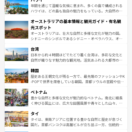
ンメントが詰まった刺激的なスポットだ。一方、アメリカ
年間を通じて温暖な気候に恵まれ、多くの島で構成される
西部には大自然が広がり、グランドキャニオンやイエロー
ハワイは、どの島も独自の魅力をもっている。大自然の神
ストーン国立公園といった絶景が堪能できる。さらに、南
秘を感じたいなら、火山が生み出した壮大な景観を誇るハ
オーストラリアの基本情報と観光ガイド・有名観
部のニューオーリンズでは、音楽と美食が融合した独特の
ワイ島は見逃せない。また、定番の観光地といえばオアフ
文化が魅力。旅行者はアメリカの各地域で異なる魅力を楽
島だが、静かな自然を求めるならマウイ島やカウアイ島が
光スポット
しみながら、その多様性と豊かな歴史を感じることができ
おすすめ。エメラルドグリーンに輝く海をはじめ、豊かな
オーストラリアは、壮大な自然と多様な文化が魅力の国。
るだろう。車でのロードトリップや列車の旅も、アメリカ
文化や歴史が息づいている。「アロハスピリット」と呼ば
シドニーのシンボルであるシドニー・オペラハウス、オー
ならではの贅沢な旅のスタイルだ。 なお、新着のアメリカ
れるおもてなしの心で訪れる人々を迎えてくれるハワイの
ストラリア東海岸北部に広がる大サンゴ礁地帯グレートバ
情報は
コンテンツ一覧
を参照してほしい。
人々、おいしいローカルフードやハワイアンミュージッ
台湾
リアリーフや大陸中央部にそびえるウルル（エアーズロッ
ク、伝統的なフラダンスなど、すべてがハワイの魅力を彩
ク）、タスマニアの美しい原生林やケアンズの熱帯雨林な
日本から約４時間ほどでたどり着く台湾は、多彩な文化と
っている。訪れるたびに新しい発見と感動が待っているハ
ど、見どころがたくさん。また、カフェやワイン、オージ
自然が織りなす魅力的な観光地。活気あふれる大都市の台
ワイを、存分に味わってほしい。 なお、新着のハワイ情報
ービーフなどの食文化も豊かで、美味しいものであふれて
北やノスタルジックな町並みが人気な九份（ジォウフェ
は
コンテンツ一覧
を参照してほしい。
韓国
いる。アクティビティも充実しており、サーフィンやダイ
ン）、静ひつな山岳地帯である台湾東部など、都市の喧騒
ビング、ハイキングなど、アウトドア好きにはたまらな
と山間の静けさが共存しており、訪れる人に新しい発見と
歴史ある王朝文化が残る一方で、最先端のファッションやK
い。オーストラリアの多彩な魅力を存分に味わいつくそ
驚きをもたらしてくれる。また、奥深い台湾の食文化も魅
-POPで世界を席巻している韓国。首都ソウルの宮殿や伝統
う。 なお、新着のオーストラリア情報は
コンテンツ一覧
を
力で、夜市などの屋台グルメから高級料理、ヘルシーで美
家屋が並ぶエリアでは韓国の歴史と文化に浸ることがで
参照してほしい。
ベトナム
容にもいいと評判のスイーツなど、バラエティ豊かな料理
き、地方に足を延ばせば四季折々の自然美を楽しむことが
が味わえる。 なお、新着の台湾情報は
コンテンツ一覧
を参
できる。そして、キムチや焼肉、絶品のストリートフード
豊かな自然と多様な文化が魅力的なベトナム。南北に細長
照してほしい。
まで、さまざまな韓国料理が待っている。夜には、韓国な
く伸びる国土には、広大な田園風景や青々とした山々、世
らではのナイトライフも堪能できる。あたたかいホスピタ
界遺産に登録された壮大な自然景観が点在し、都市部では
タイ
リティに包まれながら、韓国の多彩な魅力を心ゆくまで味
急速な発展と共に伝統が息づく。ハノイの古い町並みやホ
わってみてほしい。 なお、新着の韓国情報は
コンテンツ一
ーチミン市のフランス統治時代の建物も、独特の雰囲気を
タイは、東南アジアに位置する豊かな自然と歴史が息づく
覧
を参照してほしい。
醸し出している。また、バラエティの豊かさとおいしさで
国だ。首都バンコクは高層ビルが立ち並ぶ一方、伝統的な
世界中の食通を魅了してやまないベトナム料理も魅力のひ
寺院や市場がいたるところに点在し、古きよき文化と現代