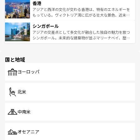
香港
とつ。フォーやバインミー、ベトナムコーヒーなどは、ぜ
の活気が交差している。北部ではチェンマイなどの山岳地
ひ現地で味わいたい。どの地域を訪れてもあたたかい人々
帯で自然と触れ合い、南部ではプーケットやクラビの美し
アジアと西洋の文化が交わる香港は、特有のエネルギーを
が旅行者を迎えてくれるので、きっと忘れられない旅にな
いビーチでリゾート気分を楽しむことができる。タイ料理
もっている。ヴィクトリア湾に広がる壮大な景色、近未来
るはずだ。 なお、新着のベトナム情報は
コンテンツ一覧
を
は世界的に有名で、屋台から高級レストランまで味覚を刺
的なアートスポット、そして歴史と現代が融合した町並
参照してほしい。
シンガポール
激する。気候は一年中温暖で、どの季節にも異なる楽しみ
み、どこを訪れても感動するはず。観光スポットが密集し
が待っている。親しみやすいタイの人々、仏教を中心とし
ており、効率よく見どころを回れるのも魅力。息をのむよ
アジアの交差点として多文化が融合した独自の魅力を放つ
た文化、そして多様な観光資源が、訪れる旅人を魅了し続
うな絶景から文化的な体験まで、香港を存分に楽しみ尽く
シンガポール。未来的な建築物が並ぶマリーナベイ、歴史
ける。 なお、新着のタイ情報は
コンテンツ一覧
を参照して
そう。 なお、新着の香港情報は
コンテンツ一覧
を参照して
と伝統を感じられるエスニックタウン、多数の緑豊かな公
ほしい。
ほしい。
園や自然保護区など、自然が調和した近代的な景観と文化
の多様性あふれるカラフルな町は、どこを歩いても新しい
国と地域
発見がある。さらに、治安のよさや充実した公共交通機関
も、旅行者にとっては魅力的なポイント。グルメも豊富
で、ホーカーズは地元の風情を楽しめる外せないスポット
ヨーロッパ
だ。訪れる人を飽きさせないシンガポールで、多様な魅力
を体感しよう。 なお、新着のシンガポール情報は
コンテン
ツ一覧
を参照してほしい。
北米
中南米
オセアニア