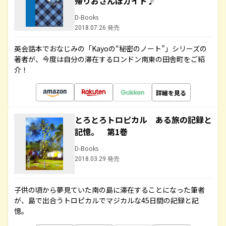
帰りおさんぽガイド♪
D-Books
2018.07.26 発売
英会話本でおなじみの「Kayoの“秘密のノート”」シリーズの
著者が、今度は自分の滞在するロンドン南東の田舎町をご紹
介！
詳細を見る
とろとろトロピカル ある旅の記録と
記憶。 第1巻
D-Books
2018.03.29 発売
子供の頃から夢見ていた南の島に滞在することになった筆者
が、島で出合うトロピカルでマジカルな45日間の記録と記
憶。