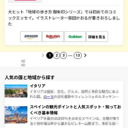
大ヒット「地球の歩き方 御朱印シリーズ」では初めてのコミ
ックエッセイ。イラストレーター柴田かおるが書きおろしまし
た
詳細を見る
…
1
2
3
13
AD
AD
人気の国と地域から探す
イタリア
イタリアは歴史、文化、グルメ、自然と多彩な魅力にあふ
れた国。
ローマ
の古代遺跡やフィレンツェのルネッサンス
美術、ヴェネツィアの運河など、歴史あるスポットはもち
スペインの観光ポイントと人気スポット・知ってお
ろん、トスカーナの美しい田園風景やアマルフィ海岸の絶
景など、自然景観も見逃せない。観光の合間には、本場の
くべき基本情報
ピザやパスタなど、絶品のイタリア料理を堪能することも
イベリア半島のほぼ80％を占めるスペインは、太陽が降り
できる。朝目覚めてから夜眠るまで、すべての瞬間を楽し
注ぐ地中海沿岸から雄大なピレネー山脈まで、多彩な自然
ませてくれるイタリアで、忘れられない旅をしてみよう！