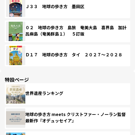
Ｊ３３ 地球の歩き方 墨田区
０２ 地球の歩き方 島旅 奄美大島 喜界島 加計
呂麻島（奄美群島１） ５訂版
Ｄ１７ 地球の歩き方 タイ ２０２７～２０２８
特設ページ
世界遺産ランキング
地球の歩き方 meets クリストファー・ノーラン監督
最新作『オデュッセイア』