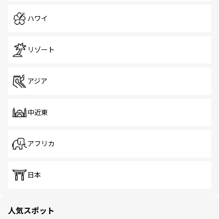
ハワイ
リゾート
アジア
中近東
アフリカ
日本
人気スポット