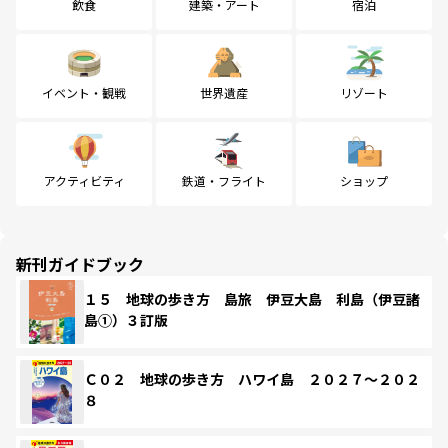
飲食
建築・アート
宿泊
イベント・観戦
世界遺産
リゾート
アクティビティ
鉄道・フライト
ショップ
新刊ガイドブック
１５ 地球の歩き方 島旅 伊豆大島 利島（伊豆諸
島①）３訂版
Ｃ０２ 地球の歩き方 ハワイ島 ２０２７～２０２
８