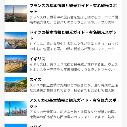
と文化が詰まったヨーロッパ屈指の旅行先だ。多様な地域
なお、新着のイタリア情報は
コンテンツ一覧
を参照してほ
フランスの基本情報と観光ガイド・有名観光スポ
文化が根付くこの国では、情熱的なフラメンコ、熱気あふ
しい。
れる闘牛、そして美味しいタパスが生活の一部となってい
ット
る。首都マドリードの洗練された雰囲気や、バルセロナの
フランスは、世界中の旅行者を魅了し続けるヨーロッパ屈
アートに溢れた街角から、地方では古代ローマ遺跡や中世
指の観光地だ。首都パリのエッフェル塔やルーブル美術館
の城塞都市、穏やかなビーチリゾートまで多彩な表情を見
といった象徴的なスポットから、田舎町の古風な美しさま
せる。地方によって風土や気候が異なるスペインはその個
ドイツの基本情報と観光ガイド・有名観光スポッ
で、幅広い魅力が詰まっている。華麗な宮殿、歴史的な大
性で訪れる人を魅了する。 なお、新着のスペイン情報は
コ
聖堂、美しいビーチ、そして豊かな自然が、訪れる者を心
ト
ンテンツ一覧
を参照してほしい。
から魅了する。また、フランスは美食の国としても知ら
ドイツは、豊かな歴史と多彩な文化が交差するヨーロッパ
れ、フランス料理はユネスコ無形文化遺産にも登録されて
の中心に位置する国。中世の街並みが残るロマンチック街
いる。シャンパンの発祥地であるランス、プロヴァンスの
道から、未来を先取りするようなモダンな都市まで多様な
香り高いラベンダー畑など、多彩な楽しみ方が可能だ。さ
イギリス
顔を持つこの国は、どこを歩いても飽きることがない。ベ
らに、パリ以外の地域にも魅力が溢れており、どの街角に
ルリンの文化的活気、バイエルン州のアルプスの絶景、そ
イギリスは、古きよき伝統と最先端が共存する国。ウェス
も豊かな歴史と文化が息づいている。パリ以外の個性あふ
してライン川沿いのワイン畑といった風景は必見。ビール
トミンスター寺院や大英博物館のようなランドマーク、歴
れる地方に足を運ぶとそれぞれで全く異なる文化を体験で
とソーセージを味わいながら地元の人と過ごす楽しい時間
史ある大学都市、美しい丘陵地帯や牧歌的な風景など、エ
きるだろう。 なお、新着のフランス情報は
コンテンツ一覧
スイス
は、お酒好きな人にはぜひ体験してほしい。 なお、新着の
リアごとに異なる魅力がある。また、優雅なアフタヌーン
を参照してほしい。
ドイツ情報は
コンテンツ一覧
を参照してほしい。
ティー、ビール好きにはたまらない英国パブ、サッカー観
スイスの国土面積は九州ほどの広さだが、運行時刻が正確
戦など、本場だからこそできる体験も豊富。イギリスを旅
な交通網が整備されており、初心者でも安心して個人旅行
して楽しみつくそう。 なお、新着のイギリス情報は
コンテ
を楽しめる。日本同様に時刻表どおりの旅が可能だ。中世
アメリカの基本情報と観光ガイド・有名観光スポ
ンツ一覧
を参照してほしい。
の建物がそのまま残る町や、スイスならではのユニークな
博物館もあり、アルプス観光だけでなく町歩きも満喫する
ット
ことができる。国民の所得が高いため物価も高いが、旅行
アメリカ合衆国は、広大な土地と多様な文化が魅力の国。
者向けの交通パス提供のサービスもあり、うまく活用すれ
東海岸の都市部から西海岸のカリフォルニアまで、訪れる
ば市内交通費無料で観光を楽しむこともできる。 なお、新
場所ごとに異なる風景と体験が待っている。ニューヨーク
着のスイス情報は
コンテンツ一覧
を参照してほしい。
ハワイ
のような巨大都市は、観光、ショッピング、エンターテイ