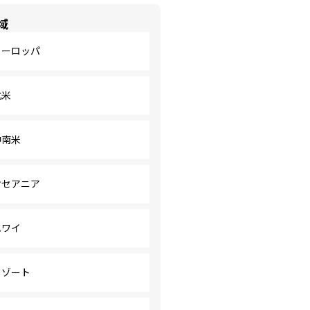
域
ヨーロッパ
北米
中南米
オセアニア
ハワイ
リゾート