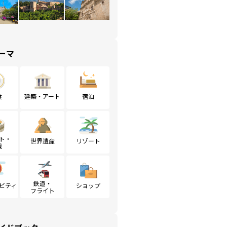
ーマ
食
建築・アート
宿泊
ト・
世界遺産
リゾート
戦
鉄道・
ビティ
ショップ
フライト