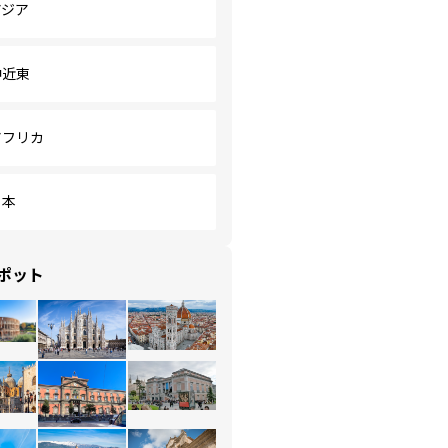
アジア
中近東
アフリカ
日本
ポット