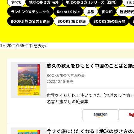
すべて
地球の歩き方 海外
地球の歩き方 Jシリーズ（国内）
aru
ランキング&テクニック
Resort Style
島旅
御朱印
歴史時
BOOKS 旅の名言＆絶景
BOOKS 旅と健康
BOOKS 旅の読み物
1〜20件/266件中 を表示
悠久の教えをひもとく中国のことばと絶
BOOKS 旅の名言＆絶景
2022.12.15 発売
世界を４０年以上歩いてきた「地球の歩き方
名言と癒やしの絶景集
今すぐ旅に出たくなる！地球の歩き方の