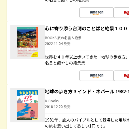
心に寄り添う台湾のことばと絶景１００
BOOKS 旅の名言＆絶景
2022.11.04 発売
世界を４０年以上歩いてきた「地球の歩き方
名言と癒やしの絶景集
地球の歩き方 3 インド・ネパール 1982
D-Books
2018.12.20 発売
1981年、旅人のバイブルとして登場した地
の旅を思い出して欲しい1冊です。