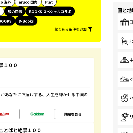
co 海外
aruco 国内
Plat
国と地
代
旅の図鑑
BOOKS スペシャルコラボ
BOOKS
D-Books
絞り込み条件を追加
景１００
」があなたにお届けする、人生を輝かせる中国の
詳細を見る
ことばと絶景１００