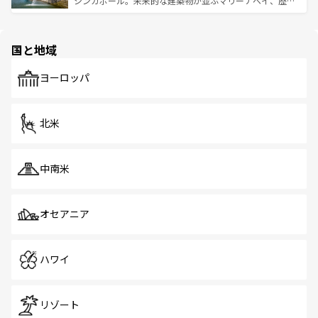
シンガポール。未来的な建築物が並ぶマリーナベイ、歴史
ける。 なお、新着のタイ情報は
コンテンツ一覧
を参照して
そう。 なお、新着の香港情報は
コンテンツ一覧
を参照して
と伝統を感じられるエスニックタウン、多数の緑豊かな公
ほしい。
ほしい。
園や自然保護区など、自然が調和した近代的な景観と文化
の多様性あふれるカラフルな町は、どこを歩いても新しい
国と地域
発見がある。さらに、治安のよさや充実した公共交通機関
も、旅行者にとっては魅力的なポイント。グルメも豊富
で、ホーカーズは地元の風情を楽しめる外せないスポット
ヨーロッパ
だ。訪れる人を飽きさせないシンガポールで、多様な魅力
を体感しよう。 なお、新着のシンガポール情報は
コンテン
ツ一覧
を参照してほしい。
北米
中南米
オセアニア
ハワイ
リゾート