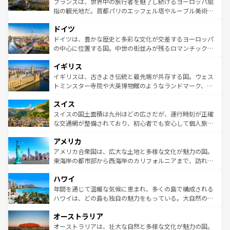
フランスは、世界中の旅行者を魅了し続けるヨーロッパ屈
アートに溢れた街角から、地方では古代ローマ遺跡や中世
指の観光地だ。首都パリのエッフェル塔やルーブル美術館
の城塞都市、穏やかなビーチリゾートまで多彩な表情を見
といった象徴的なスポットから、田舎町の古風な美しさま
せる。地方によって風土や気候が異なるスペインはその個
ドイツ
で、幅広い魅力が詰まっている。華麗な宮殿、歴史的な大
性で訪れる人を魅了する。 なお、新着のスペイン情報は
コ
聖堂、美しいビーチ、そして豊かな自然が、訪れる者を心
ドイツは、豊かな歴史と多彩な文化が交差するヨーロッパ
ンテンツ一覧
を参照してほしい。
から魅了する。また、フランスは美食の国としても知ら
の中心に位置する国。中世の街並みが残るロマンチック街
れ、フランス料理はユネスコ無形文化遺産にも登録されて
道から、未来を先取りするようなモダンな都市まで多様な
イギリス
いる。シャンパンの発祥地であるランス、プロヴァンスの
顔を持つこの国は、どこを歩いても飽きることがない。ベ
香り高いラベンダー畑など、多彩な楽しみ方が可能だ。さ
ルリンの文化的活気、バイエルン州のアルプスの絶景、そ
イギリスは、古きよき伝統と最先端が共存する国。ウェス
らに、パリ以外の地域にも魅力が溢れており、どの街角に
してライン川沿いのワイン畑といった風景は必見。ビール
トミンスター寺院や大英博物館のようなランドマーク、歴
も豊かな歴史と文化が息づいている。パリ以外の個性あふ
とソーセージを味わいながら地元の人と過ごす楽しい時間
史ある大学都市、美しい丘陵地帯や牧歌的な風景など、エ
れる地方に足を運ぶとそれぞれで全く異なる文化を体験で
スイス
は、お酒好きな人にはぜひ体験してほしい。 なお、新着の
リアごとに異なる魅力がある。また、優雅なアフタヌーン
きるだろう。 なお、新着のフランス情報は
コンテンツ一覧
ドイツ情報は
コンテンツ一覧
を参照してほしい。
ティー、ビール好きにはたまらない英国パブ、サッカー観
スイスの国土面積は九州ほどの広さだが、運行時刻が正確
を参照してほしい。
戦など、本場だからこそできる体験も豊富。イギリスを旅
な交通網が整備されており、初心者でも安心して個人旅行
して楽しみつくそう。 なお、新着のイギリス情報は
コンテ
を楽しめる。日本同様に時刻表どおりの旅が可能だ。中世
アメリカ
ンツ一覧
を参照してほしい。
の建物がそのまま残る町や、スイスならではのユニークな
博物館もあり、アルプス観光だけでなく町歩きも満喫する
アメリカ合衆国は、広大な土地と多様な文化が魅力の国。
ことができる。国民の所得が高いため物価も高いが、旅行
東海岸の都市部から西海岸のカリフォルニアまで、訪れる
者向けの交通パス提供のサービスもあり、うまく活用すれ
場所ごとに異なる風景と体験が待っている。ニューヨーク
ハワイ
ば市内交通費無料で観光を楽しむこともできる。 なお、新
のような巨大都市は、観光、ショッピング、エンターテイ
着のスイス情報は
コンテンツ一覧
を参照してほしい。
ンメントが詰まった刺激的なスポットだ。一方、アメリカ
年間を通じて温暖な気候に恵まれ、多くの島で構成される
西部には大自然が広がり、グランドキャニオンやイエロー
ハワイは、どの島も独自の魅力をもっている。大自然の神
ストーン国立公園といった絶景が堪能できる。さらに、南
秘を感じたいなら、火山が生み出した壮大な景観を誇るハ
オーストラリア
部のニューオーリンズでは、音楽と美食が融合した独特の
ワイ島は見逃せない。また、定番の観光地といえばオアフ
文化が魅力。旅行者はアメリカの各地域で異なる魅力を楽
島だが、静かな自然を求めるならマウイ島やカウアイ島が
オーストラリアは、壮大な自然と多様な文化が魅力の国。