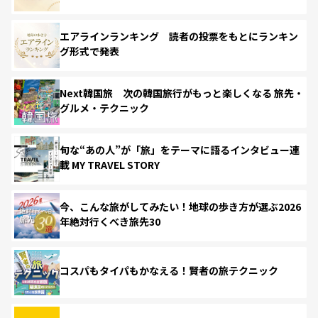
エアラインランキング 読者の投票をもとにランキン
グ形式で発表
Next韓国旅 次の韓国旅行がもっと楽しくなる 旅先・
グルメ・テクニック
旬な“あの人”が「旅」をテーマに語るインタビュー連
載 MY TRAVEL STORY
今、こんな旅がしてみたい！地球の歩き方が選ぶ2026
年絶対行くべき旅先30
コスパもタイパもかなえる！賢者の旅テクニック