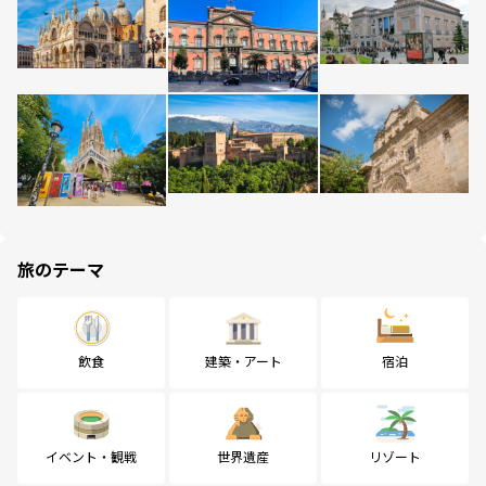
旅のテーマ
飲食
建築・アート
宿泊
イベント・観戦
世界遺産
リゾート