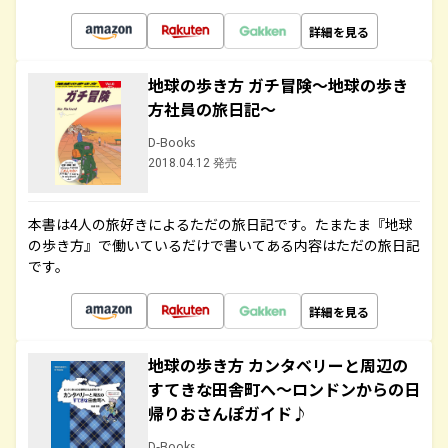
詳細を見る
地球の歩き方 ガチ冒険～地球の歩き
方社員の旅日記～
D-Books
2018.04.12 発売
本書は4人の旅好きによるただの旅日記です。たまたま『地球
の歩き方』で働いているだけで書いてある内容はただの旅日記
です。
詳細を見る
地球の歩き方 カンタベリーと周辺の
すてきな田舎町へ～ロンドンからの日
帰りおさんぽガイド♪
D-Books