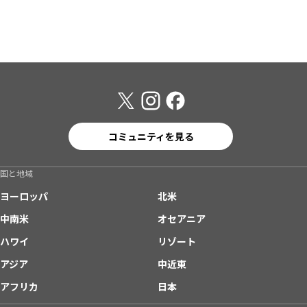
コミュニティを見る
国と地域
ヨーロッパ
北米
中南米
オセアニア
ハワイ
リゾート
アジア
中近東
アフリカ
日本