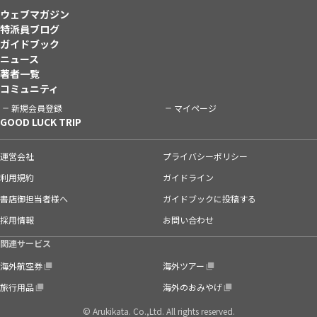
ウェブマガジン
特派員ブログ
ガイドブック
ニュース
著者一覧
コミュニティ
新規会員登録
マイページ
GOOD LUCK TRIP
運営会社
プライバシーポリシー
利用規約
ガイドライン
書店御担当者様へ
ガイドブックに投稿する
採用情報
お問い合わせ
関連サービス
海外航空券
海外ツアー
旅行用品
海外のおみやげ
© Arukikata. Co.,Ltd. All rights reserved.