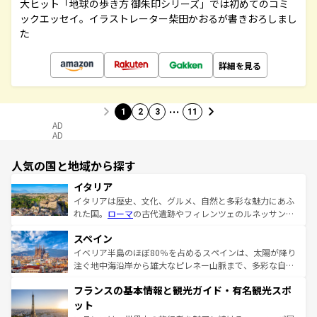
大ヒット「地球の歩き方 御朱印シリーズ」では初めてのコミ
ックエッセイ。イラストレーター柴田かおるが書きおろしまし
た
詳細を見る
…
1
2
3
11
AD
AD
人気の国と地域から探す
イタリア
イタリアは歴史、文化、グルメ、自然と多彩な魅力にあふ
れた国。
ローマ
の古代遺跡やフィレンツェのルネッサンス
美術、ヴェネツィアの運河など、歴史あるスポットはもち
スペイン
ろん、トスカーナの美しい田園風景やアマルフィ海岸の絶
景など、自然景観も見逃せない。観光の合間には、本場の
イベリア半島のほぼ80％を占めるスペインは、太陽が降り
ピザやパスタなど、絶品のイタリア料理を堪能することも
注ぐ地中海沿岸から雄大なピレネー山脈まで、多彩な自然
できる。朝目覚めてから夜眠るまで、すべての瞬間を楽し
と文化が詰まったヨーロッパ屈指の旅行先だ。多様な地域
フランスの基本情報と観光ガイド・有名観光スポ
ませてくれるイタリアで、忘れられない旅をしてみよう！
文化が根付くこの国では、情熱的なフラメンコ、熱気あふ
なお、新着のイタリア情報は
コンテンツ一覧
を参照してほ
れる闘牛、そして美味しいタパスが生活の一部となってい
ット
しい。
る。首都マドリードの洗練された雰囲気や、バルセロナの