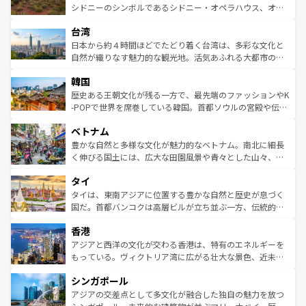
しみながら、その多様性と豊かな歴史を感じることができ
おすすめ。エメラルドグリーンに輝く海をはじめ、豊かな
シドニーのシンボルであるシドニー・オペラハウス、オー
るだろう。車でのロードトリップや列車の旅も、アメリカ
文化や歴史が息づいている。「アロハスピリット」と呼ば
ストラリア東海岸北部に広がる大サンゴ礁地帯グレートバ
ならではの贅沢な旅のスタイルだ。 なお、新着のアメリカ
台湾
れるおもてなしの心で訪れる人々を迎えてくれるハワイの
リアリーフや大陸中央部にそびえるウルル（エアーズロッ
情報は
コンテンツ一覧
を参照してほしい。
人々、おいしいローカルフードやハワイアンミュージッ
ク）、タスマニアの美しい原生林やケアンズの熱帯雨林な
日本から約４時間ほどでたどり着く台湾は、多彩な文化と
ク、伝統的なフラダンスなど、すべてがハワイの魅力を彩
ど、見どころがたくさん。また、カフェやワイン、オージ
自然が織りなす魅力的な観光地。活気あふれる大都市の台
っている。訪れるたびに新しい発見と感動が待っているハ
ービーフなどの食文化も豊かで、美味しいものであふれて
北やノスタルジックな町並みが人気な九份（ジォウフェ
ワイを、存分に味わってほしい。 なお、新着のハワイ情報
韓国
いる。アクティビティも充実しており、サーフィンやダイ
ン）、静ひつな山岳地帯である台湾東部など、都市の喧騒
は
コンテンツ一覧
を参照してほしい。
ビング、ハイキングなど、アウトドア好きにはたまらな
と山間の静けさが共存しており、訪れる人に新しい発見と
歴史ある王朝文化が残る一方で、最先端のファッションやK
い。オーストラリアの多彩な魅力を存分に味わいつくそ
驚きをもたらしてくれる。また、奥深い台湾の食文化も魅
-POPで世界を席巻している韓国。首都ソウルの宮殿や伝統
う。 なお、新着のオーストラリア情報は
コンテンツ一覧
を
力で、夜市などの屋台グルメから高級料理、ヘルシーで美
家屋が並ぶエリアでは韓国の歴史と文化に浸ることがで
参照してほしい。
ベトナム
容にもいいと評判のスイーツなど、バラエティ豊かな料理
き、地方に足を延ばせば四季折々の自然美を楽しむことが
が味わえる。 なお、新着の台湾情報は
コンテンツ一覧
を参
できる。そして、キムチや焼肉、絶品のストリートフード
豊かな自然と多様な文化が魅力的なベトナム。南北に細長
照してほしい。
まで、さまざまな韓国料理が待っている。夜には、韓国な
く伸びる国土には、広大な田園風景や青々とした山々、世
らではのナイトライフも堪能できる。あたたかいホスピタ
界遺産に登録された壮大な自然景観が点在し、都市部では
タイ
リティに包まれながら、韓国の多彩な魅力を心ゆくまで味
急速な発展と共に伝統が息づく。ハノイの古い町並みやホ
わってみてほしい。 なお、新着の韓国情報は
コンテンツ一
ーチミン市のフランス統治時代の建物も、独特の雰囲気を
タイは、東南アジアに位置する豊かな自然と歴史が息づく
覧
を参照してほしい。
醸し出している。また、バラエティの豊かさとおいしさで
国だ。首都バンコクは高層ビルが立ち並ぶ一方、伝統的な
世界中の食通を魅了してやまないベトナム料理も魅力のひ
寺院や市場がいたるところに点在し、古きよき文化と現代
香港
とつ。フォーやバインミー、ベトナムコーヒーなどは、ぜ
の活気が交差している。北部ではチェンマイなどの山岳地
ひ現地で味わいたい。どの地域を訪れてもあたたかい人々
帯で自然と触れ合い、南部ではプーケットやクラビの美し
アジアと西洋の文化が交わる香港は、特有のエネルギーを
が旅行者を迎えてくれるので、きっと忘れられない旅にな
いビーチでリゾート気分を楽しむことができる。タイ料理
もっている。ヴィクトリア湾に広がる壮大な景色、近未来
るはずだ。 なお、新着のベトナム情報は
コンテンツ一覧
を
は世界的に有名で、屋台から高級レストランまで味覚を刺
的なアートスポット、そして歴史と現代が融合した町並
参照してほしい。
シンガポール
激する。気候は一年中温暖で、どの季節にも異なる楽しみ
み、どこを訪れても感動するはず。観光スポットが密集し
が待っている。親しみやすいタイの人々、仏教を中心とし
ており、効率よく見どころを回れるのも魅力。息をのむよ
アジアの交差点として多文化が融合した独自の魅力を放つ
た文化、そして多様な観光資源が、訪れる旅人を魅了し続
うな絶景から文化的な体験まで、香港を存分に楽しみ尽く