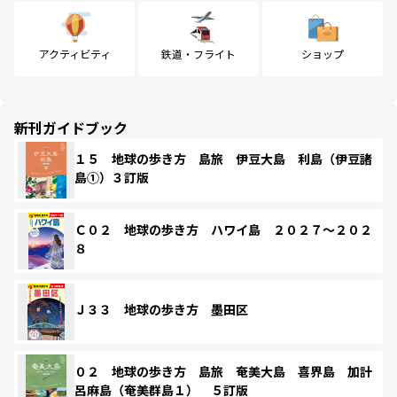
アクティビティ
鉄道・フライト
ショップ
新刊ガイドブック
１５ 地球の歩き方 島旅 伊豆大島 利島（伊豆諸
島①）３訂版
Ｃ０２ 地球の歩き方 ハワイ島 ２０２７～２０２
８
Ｊ３３ 地球の歩き方 墨田区
０２ 地球の歩き方 島旅 奄美大島 喜界島 加計
呂麻島（奄美群島１） ５訂版