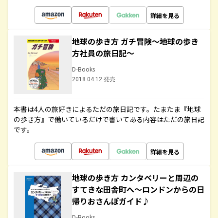
詳細を見る
地球の歩き方 ガチ冒険～地球の歩き
方社員の旅日記～
D-Books
2018.04.12 発売
本書は4人の旅好きによるただの旅日記です。たまたま『地球
の歩き方』で働いているだけで書いてある内容はただの旅日記
です。
詳細を見る
地球の歩き方 カンタベリーと周辺の
すてきな田舎町へ～ロンドンからの日
帰りおさんぽガイド♪
D-Books