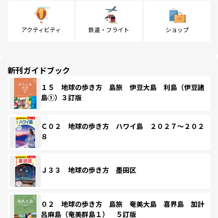
アクティビティ
鉄道・フライト
ショップ
新刊ガイドブック
１５ 地球の歩き方 島旅 伊豆大島 利島（伊豆諸
島①）３訂版
Ｃ０２ 地球の歩き方 ハワイ島 ２０２７～２０２
８
Ｊ３３ 地球の歩き方 墨田区
０２ 地球の歩き方 島旅 奄美大島 喜界島 加計
呂麻島（奄美群島１） ５訂版