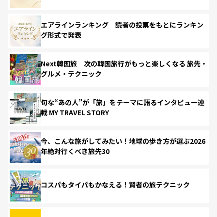
エアラインランキング 読者の投票をもとにランキン
グ形式で発表
Next韓国旅 次の韓国旅行がもっと楽しくなる 旅先・
グルメ・テクニック
旬な“あの人”が「旅」をテーマに語るインタビュー連
載 MY TRAVEL STORY
今、こんな旅がしてみたい！地球の歩き方が選ぶ2026
年絶対行くべき旅先30
コスパもタイパもかなえる！賢者の旅テクニック