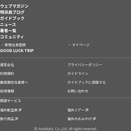
ウェブマガジン
特派員ブログ
ガイドブック
ニュース
著者一覧
コミュニティ
新規会員登録
マイページ
GOOD LUCK TRIP
運営会社
プライバシーポリシー
利用規約
ガイドライン
書店御担当者様へ
ガイドブックに投稿する
採用情報
お問い合わせ
関連サービス
海外航空券
海外ツアー
旅行用品
海外のおみやげ
© Arukikata. Co.,Ltd. All rights reserved.