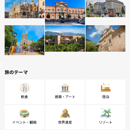
旅のテーマ
飲食
建築・アート
宿泊
イベント・観戦
世界遺産
リゾート