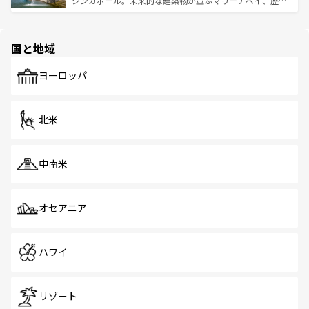
シンガポール。未来的な建築物が並ぶマリーナベイ、歴史
ける。 なお、新着のタイ情報は
コンテンツ一覧
を参照して
そう。 なお、新着の香港情報は
コンテンツ一覧
を参照して
と伝統を感じられるエスニックタウン、多数の緑豊かな公
ほしい。
ほしい。
園や自然保護区など、自然が調和した近代的な景観と文化
の多様性あふれるカラフルな町は、どこを歩いても新しい
国と地域
発見がある。さらに、治安のよさや充実した公共交通機関
も、旅行者にとっては魅力的なポイント。グルメも豊富
で、ホーカーズは地元の風情を楽しめる外せないスポット
ヨーロッパ
だ。訪れる人を飽きさせないシンガポールで、多様な魅力
を体感しよう。 なお、新着のシンガポール情報は
コンテン
ツ一覧
を参照してほしい。
北米
中南米
オセアニア
ハワイ
リゾート