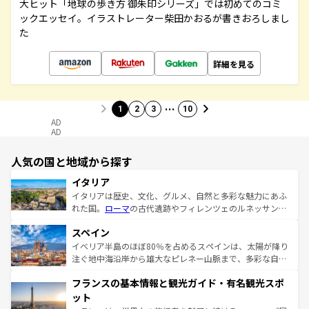
大ヒット「地球の歩き方 御朱印シリーズ」では初めてのコミ
ックエッセイ。イラストレーター柴田かおるが書きおろしまし
た
詳細を見る
…
1
2
3
10
AD
AD
人気の国と地域から探す
イタリア
イタリアは歴史、文化、グルメ、自然と多彩な魅力にあふ
れた国。
ローマ
の古代遺跡やフィレンツェのルネッサンス
美術、ヴェネツィアの運河など、歴史あるスポットはもち
スペイン
ろん、トスカーナの美しい田園風景やアマルフィ海岸の絶
景など、自然景観も見逃せない。観光の合間には、本場の
イベリア半島のほぼ80％を占めるスペインは、太陽が降り
ピザやパスタなど、絶品のイタリア料理を堪能することも
注ぐ地中海沿岸から雄大なピレネー山脈まで、多彩な自然
できる。朝目覚めてから夜眠るまで、すべての瞬間を楽し
と文化が詰まったヨーロッパ屈指の旅行先だ。多様な地域
フランスの基本情報と観光ガイド・有名観光スポ
ませてくれるイタリアで、忘れられない旅をしてみよう！
文化が根付くこの国では、情熱的なフラメンコ、熱気あふ
なお、新着のイタリア情報は
コンテンツ一覧
を参照してほ
れる闘牛、そして美味しいタパスが生活の一部となってい
ット
しい。
る。首都マドリードの洗練された雰囲気や、バルセロナの