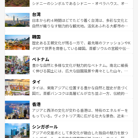
しみながら、その多様性と豊かな歴史を感じることができ
おすすめ。エメラルドグリーンに輝く海をはじめ、豊かな
シドニーのシンボルであるシドニー・オペラハウス、オー
るだろう。車でのロードトリップや列車の旅も、アメリカ
文化や歴史が息づいている。「アロハスピリット」と呼ば
ストラリア東海岸北部に広がる大サンゴ礁地帯グレートバ
ならではの贅沢な旅のスタイルだ。 なお、新着のアメリカ
台湾
れるおもてなしの心で訪れる人々を迎えてくれるハワイの
リアリーフや大陸中央部にそびえるウルル（エアーズロッ
情報は
コンテンツ一覧
を参照してほしい。
人々、おいしいローカルフードやハワイアンミュージッ
ク）、タスマニアの美しい原生林やケアンズの熱帯雨林な
日本から約４時間ほどでたどり着く台湾は、多彩な文化と
ク、伝統的なフラダンスなど、すべてがハワイの魅力を彩
ど、見どころがたくさん。また、カフェやワイン、オージ
自然が織りなす魅力的な観光地。活気あふれる大都市の台
っている。訪れるたびに新しい発見と感動が待っているハ
ービーフなどの食文化も豊かで、美味しいものであふれて
北やノスタルジックな町並みが人気な九份（ジォウフェ
ワイを、存分に味わってほしい。 なお、新着のハワイ情報
韓国
いる。アクティビティも充実しており、サーフィンやダイ
ン）、静ひつな山岳地帯である台湾東部など、都市の喧騒
は
コンテンツ一覧
を参照してほしい。
ビング、ハイキングなど、アウトドア好きにはたまらな
と山間の静けさが共存しており、訪れる人に新しい発見と
歴史ある王朝文化が残る一方で、最先端のファッションやK
い。オーストラリアの多彩な魅力を存分に味わいつくそ
驚きをもたらしてくれる。また、奥深い台湾の食文化も魅
-POPで世界を席巻している韓国。首都ソウルの宮殿や伝統
う。 なお、新着のオーストラリア情報は
コンテンツ一覧
を
力で、夜市などの屋台グルメから高級料理、ヘルシーで美
家屋が並ぶエリアでは韓国の歴史と文化に浸ることがで
参照してほしい。
ベトナム
容にもいいと評判のスイーツなど、バラエティ豊かな料理
き、地方に足を延ばせば四季折々の自然美を楽しむことが
が味わえる。 なお、新着の台湾情報は
コンテンツ一覧
を参
できる。そして、キムチや焼肉、絶品のストリートフード
豊かな自然と多様な文化が魅力的なベトナム。南北に細長
照してほしい。
まで、さまざまな韓国料理が待っている。夜には、韓国な
く伸びる国土には、広大な田園風景や青々とした山々、世
らではのナイトライフも堪能できる。あたたかいホスピタ
界遺産に登録された壮大な自然景観が点在し、都市部では
タイ
リティに包まれながら、韓国の多彩な魅力を心ゆくまで味
急速な発展と共に伝統が息づく。ハノイの古い町並みやホ
わってみてほしい。 なお、新着の韓国情報は
コンテンツ一
ーチミン市のフランス統治時代の建物も、独特の雰囲気を
タイは、東南アジアに位置する豊かな自然と歴史が息づく
覧
を参照してほしい。
醸し出している。また、バラエティの豊かさとおいしさで
国だ。首都バンコクは高層ビルが立ち並ぶ一方、伝統的な
世界中の食通を魅了してやまないベトナム料理も魅力のひ
寺院や市場がいたるところに点在し、古きよき文化と現代
香港
とつ。フォーやバインミー、ベトナムコーヒーなどは、ぜ
の活気が交差している。北部ではチェンマイなどの山岳地
ひ現地で味わいたい。どの地域を訪れてもあたたかい人々
帯で自然と触れ合い、南部ではプーケットやクラビの美し
アジアと西洋の文化が交わる香港は、特有のエネルギーを
が旅行者を迎えてくれるので、きっと忘れられない旅にな
いビーチでリゾート気分を楽しむことができる。タイ料理
もっている。ヴィクトリア湾に広がる壮大な景色、近未来
るはずだ。 なお、新着のベトナム情報は
コンテンツ一覧
を
は世界的に有名で、屋台から高級レストランまで味覚を刺
的なアートスポット、そして歴史と現代が融合した町並
参照してほしい。
シンガポール
激する。気候は一年中温暖で、どの季節にも異なる楽しみ
み、どこを訪れても感動するはず。観光スポットが密集し
が待っている。親しみやすいタイの人々、仏教を中心とし
ており、効率よく見どころを回れるのも魅力。息をのむよ
アジアの交差点として多文化が融合した独自の魅力を放つ
た文化、そして多様な観光資源が、訪れる旅人を魅了し続
うな絶景から文化的な体験まで、香港を存分に楽しみ尽く