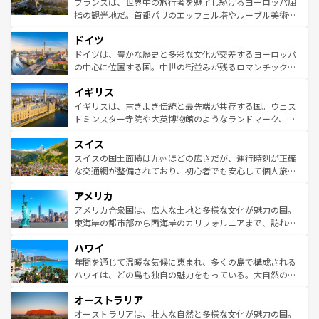
フランスは、世界中の旅行者を魅了し続けるヨーロッパ屈
アートに溢れた街角から、地方では古代ローマ遺跡や中世
指の観光地だ。首都パリのエッフェル塔やルーブル美術館
の城塞都市、穏やかなビーチリゾートまで多彩な表情を見
といった象徴的なスポットから、田舎町の古風な美しさま
せる。地方によって風土や気候が異なるスペインはその個
ドイツ
で、幅広い魅力が詰まっている。華麗な宮殿、歴史的な大
性で訪れる人を魅了する。 なお、新着のスペイン情報は
コ
聖堂、美しいビーチ、そして豊かな自然が、訪れる者を心
ドイツは、豊かな歴史と多彩な文化が交差するヨーロッパ
ンテンツ一覧
を参照してほしい。
から魅了する。また、フランスは美食の国としても知ら
の中心に位置する国。中世の街並みが残るロマンチック街
れ、フランス料理はユネスコ無形文化遺産にも登録されて
道から、未来を先取りするようなモダンな都市まで多様な
イギリス
いる。シャンパンの発祥地であるランス、プロヴァンスの
顔を持つこの国は、どこを歩いても飽きることがない。ベ
香り高いラベンダー畑など、多彩な楽しみ方が可能だ。さ
ルリンの文化的活気、バイエルン州のアルプスの絶景、そ
イギリスは、古きよき伝統と最先端が共存する国。ウェス
らに、パリ以外の地域にも魅力が溢れており、どの街角に
してライン川沿いのワイン畑といった風景は必見。ビール
トミンスター寺院や大英博物館のようなランドマーク、歴
も豊かな歴史と文化が息づいている。パリ以外の個性あふ
とソーセージを味わいながら地元の人と過ごす楽しい時間
史ある大学都市、美しい丘陵地帯や牧歌的な風景など、エ
れる地方に足を運ぶとそれぞれで全く異なる文化を体験で
スイス
は、お酒好きな人にはぜひ体験してほしい。 なお、新着の
リアごとに異なる魅力がある。また、優雅なアフタヌーン
きるだろう。 なお、新着のフランス情報は
コンテンツ一覧
ドイツ情報は
コンテンツ一覧
を参照してほしい。
ティー、ビール好きにはたまらない英国パブ、サッカー観
スイスの国土面積は九州ほどの広さだが、運行時刻が正確
を参照してほしい。
戦など、本場だからこそできる体験も豊富。イギリスを旅
な交通網が整備されており、初心者でも安心して個人旅行
して楽しみつくそう。 なお、新着のイギリス情報は
コンテ
を楽しめる。日本同様に時刻表どおりの旅が可能だ。中世
アメリカ
ンツ一覧
を参照してほしい。
の建物がそのまま残る町や、スイスならではのユニークな
博物館もあり、アルプス観光だけでなく町歩きも満喫する
アメリカ合衆国は、広大な土地と多様な文化が魅力の国。
ことができる。国民の所得が高いため物価も高いが、旅行
東海岸の都市部から西海岸のカリフォルニアまで、訪れる
者向けの交通パス提供のサービスもあり、うまく活用すれ
場所ごとに異なる風景と体験が待っている。ニューヨーク
ハワイ
ば市内交通費無料で観光を楽しむこともできる。 なお、新
のような巨大都市は、観光、ショッピング、エンターテイ
着のスイス情報は
コンテンツ一覧
を参照してほしい。
ンメントが詰まった刺激的なスポットだ。一方、アメリカ
年間を通じて温暖な気候に恵まれ、多くの島で構成される
西部には大自然が広がり、グランドキャニオンやイエロー
ハワイは、どの島も独自の魅力をもっている。大自然の神
ストーン国立公園といった絶景が堪能できる。さらに、南
秘を感じたいなら、火山が生み出した壮大な景観を誇るハ
オーストラリア
部のニューオーリンズでは、音楽と美食が融合した独特の
ワイ島は見逃せない。また、定番の観光地といえばオアフ
文化が魅力。旅行者はアメリカの各地域で異なる魅力を楽
島だが、静かな自然を求めるならマウイ島やカウアイ島が
オーストラリアは、壮大な自然と多様な文化が魅力の国。