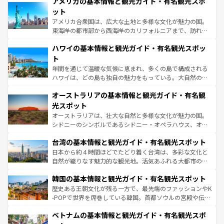
アメリカの基本情報と観光ガイド・有名観光スポ
ンツ一覧
を参照してほしい。
の建物がそのまま残る町や、スイスならではのユニークな
博物館もあり、アルプス観光だけでなく町歩きも満喫する
ット
ことができる。国民の所得が高いため物価も高いが、旅行
アメリカ合衆国は、広大な土地と多様な文化が魅力の国。
者向けの交通パス提供のサービスもあり、うまく活用すれ
東海岸の都市部から西海岸のカリフォルニアまで、訪れる
ば市内交通費無料で観光を楽しむこともできる。 なお、新
場所ごとに異なる風景と体験が待っている。ニューヨーク
着のスイス情報は
コンテンツ一覧
を参照してほしい。
ハワイの基本情報と観光ガイド・有名観光スポッ
のような巨大都市は、観光、ショッピング、エンターテイ
ンメントが詰まった刺激的なスポットだ。一方、アメリカ
ト
西部には大自然が広がり、グランドキャニオンやイエロー
年間を通じて温暖な気候に恵まれ、多くの島で構成される
ストーン国立公園といった絶景が堪能できる。さらに、南
ハワイは、どの島も独自の魅力をもっている。大自然の神
部のニューオーリンズでは、音楽と美食が融合した独特の
秘を感じたいなら、火山が生み出した壮大な景観を誇るハ
文化が魅力。旅行者はアメリカの各地域で異なる魅力を楽
オーストラリアの基本情報と観光ガイド・有名観
ワイ島は見逃せない。また、定番の観光地といえばオアフ
しみながら、その多様性と豊かな歴史を感じることができ
島だが、静かな自然を求めるならマウイ島やカウアイ島が
光スポット
るだろう。車でのロードトリップや列車の旅も、アメリカ
おすすめ。エメラルドグリーンに輝く海をはじめ、豊かな
オーストラリアは、壮大な自然と多様な文化が魅力の国。
ならではの贅沢な旅のスタイルだ。 なお、新着のアメリカ
文化や歴史が息づいている。「アロハスピリット」と呼ば
シドニーのシンボルであるシドニー・オペラハウス、オー
情報は
コンテンツ一覧
を参照してほしい。
れるおもてなしの心で訪れる人々を迎えてくれるハワイの
ストラリア東海岸北部に広がる大サンゴ礁地帯グレートバ
人々、おいしいローカルフードやハワイアンミュージッ
台湾の基本情報と観光ガイド・有名観光スポット
リアリーフや大陸中央部にそびえるウルル（エアーズロッ
ク、伝統的なフラダンスなど、すべてがハワイの魅力を彩
ク）、タスマニアの美しい原生林やケアンズの熱帯雨林な
日本から約４時間ほどでたどり着く台湾は、多彩な文化と
っている。訪れるたびに新しい発見と感動が待っているハ
ど、見どころがたくさん。また、カフェやワイン、オージ
自然が織りなす魅力的な観光地。活気あふれる大都市の台
ワイを、存分に味わってほしい。 なお、新着のハワイ情報
ービーフなどの食文化も豊かで、美味しいものであふれて
北やノスタルジックな町並みが人気な九份（ジォウフェ
は
コンテンツ一覧
を参照してほしい。
韓国の基本情報と観光ガイド・有名観光スポット
いる。アクティビティも充実しており、サーフィンやダイ
ン）、静ひつな山岳地帯である台湾東部など、都市の喧騒
ビング、ハイキングなど、アウトドア好きにはたまらな
と山間の静けさが共存しており、訪れる人に新しい発見と
歴史ある王朝文化が残る一方で、最先端のファッションやK
い。オーストラリアの多彩な魅力を存分に味わいつくそ
驚きをもたらしてくれる。また、奥深い台湾の食文化も魅
-POPで世界を席巻している韓国。首都ソウルの宮殿や伝統
う。 なお、新着のオーストラリア情報は
コンテンツ一覧
を
力で、夜市などの屋台グルメから高級料理、ヘルシーで美
家屋が並ぶエリアでは韓国の歴史と文化に浸ることがで
参照してほしい。
ベトナムの基本情報と観光ガイド・有名観光スポ
容にもいいと評判のスイーツなど、バラエティ豊かな料理
き、地方に足を延ばせば四季折々の自然美を楽しむことが
が味わえる。 なお、新着の台湾情報は
コンテンツ一覧
を参