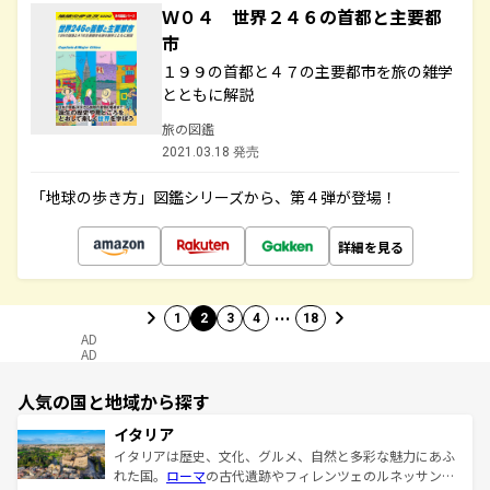
Ｗ０４ 世界２４６の首都と主要都
市
１９９の首都と４７の主要都市を旅の雑学
とともに解説
旅の図鑑
2021.03.18 発売
「地球の歩き方」図鑑シリーズから、第４弾が登場！
詳細を見る
…
1
2
3
4
18
AD
AD
人気の国と地域から探す
イタリア
イタリアは歴史、文化、グルメ、自然と多彩な魅力にあふ
れた国。
ローマ
の古代遺跡やフィレンツェのルネッサンス