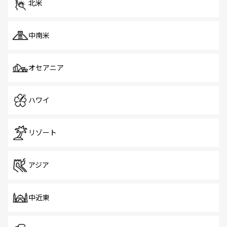
北米
中南米
オセアニア
ハワイ
リゾート
アジア
中近東