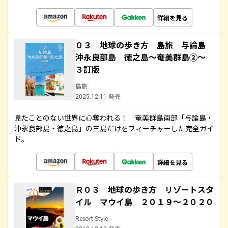
詳細を見る
０３ 地球の歩き方 島旅 与論島
沖永良部島 徳之島～奄美群島②～
３訂版
島旅
2025.12.11 発売
見たことのない世界に心奪われる！ 奄美群島南部「与論島・
沖永良部島・徳之島」の三島だけをフィーチャーした完全ガイ
ド。
詳細を見る
Ｒ０３ 地球の歩き方 リゾートスタ
イル マウイ島 ２０１９～２０２０
Resort Style