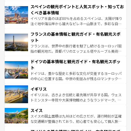
美術、ヴェネツィアの運河など、歴史あるスポットはもち
スペインの観光ポイントと人気スポット・知ってお
ろん、トスカーナの美しい田園風景やアマルフィ海岸の絶
景など、自然景観も見逃せない。観光の合間には、本場の
くべき基本情報
ピザやパスタなど、絶品のイタリア料理を堪能することも
イベリア半島のほぼ80％を占めるスペインは、太陽が降り
できる。朝目覚めてから夜眠るまで、すべての瞬間を楽し
注ぐ地中海沿岸から雄大なピレネー山脈まで、多彩な自然
ませてくれるイタリアで、忘れられない旅をしてみよう！
と文化が詰まったヨーロッパ屈指の旅行先だ。多様な地域
なお、新着のイタリア情報は
コンテンツ一覧
を参照してほ
フランスの基本情報と観光ガイド・有名観光スポ
文化が根付くこの国では、情熱的なフラメンコ、熱気あふ
しい。
れる闘牛、そして美味しいタパスが生活の一部となってい
ット
る。首都マドリードの洗練された雰囲気や、バルセロナの
フランスは、世界中の旅行者を魅了し続けるヨーロッパ屈
アートに溢れた街角から、地方では古代ローマ遺跡や中世
指の観光地だ。首都パリのエッフェル塔やルーブル美術館
の城塞都市、穏やかなビーチリゾートまで多彩な表情を見
といった象徴的なスポットから、田舎町の古風な美しさま
せる。地方によって風土や気候が異なるスペインはその個
ドイツの基本情報と観光ガイド・有名観光スポッ
で、幅広い魅力が詰まっている。華麗な宮殿、歴史的な大
性で訪れる人を魅了する。 なお、新着のスペイン情報は
コ
聖堂、美しいビーチ、そして豊かな自然が、訪れる者を心
ト
ンテンツ一覧
を参照してほしい。
から魅了する。また、フランスは美食の国としても知ら
ドイツは、豊かな歴史と多彩な文化が交差するヨーロッパ
れ、フランス料理はユネスコ無形文化遺産にも登録されて
の中心に位置する国。中世の街並みが残るロマンチック街
いる。シャンパンの発祥地であるランス、プロヴァンスの
道から、未来を先取りするようなモダンな都市まで多様な
香り高いラベンダー畑など、多彩な楽しみ方が可能だ。さ
イギリス
顔を持つこの国は、どこを歩いても飽きることがない。ベ
らに、パリ以外の地域にも魅力が溢れており、どの街角に
ルリンの文化的活気、バイエルン州のアルプスの絶景、そ
イギリスは、古きよき伝統と最先端が共存する国。ウェス
も豊かな歴史と文化が息づいている。パリ以外の個性あふ
してライン川沿いのワイン畑といった風景は必見。ビール
トミンスター寺院や大英博物館のようなランドマーク、歴
れる地方に足を運ぶとそれぞれで全く異なる文化を体験で
とソーセージを味わいながら地元の人と過ごす楽しい時間
史ある大学都市、美しい丘陵地帯や牧歌的な風景など、エ
きるだろう。 なお、新着のフランス情報は
コンテンツ一覧
スイス
は、お酒好きな人にはぜひ体験してほしい。 なお、新着の
リアごとに異なる魅力がある。また、優雅なアフタヌーン
を参照してほしい。
ドイツ情報は
コンテンツ一覧
を参照してほしい。
ティー、ビール好きにはたまらない英国パブ、サッカー観
スイスの国土面積は九州ほどの広さだが、運行時刻が正確
戦など、本場だからこそできる体験も豊富。イギリスを旅
な交通網が整備されており、初心者でも安心して個人旅行
して楽しみつくそう。 なお、新着のイギリス情報は
コンテ
を楽しめる。日本同様に時刻表どおりの旅が可能だ。中世