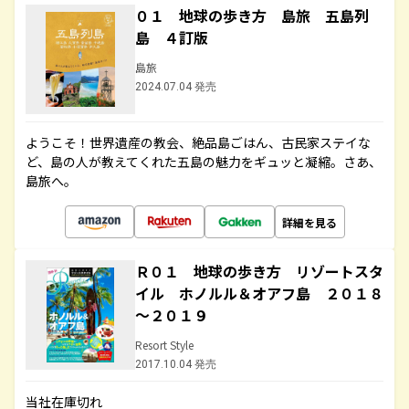
０１ 地球の歩き方 島旅 五島列
島 ４訂版
島旅
2024.07.04 発売
ようこそ！世界遺産の教会、絶品島ごはん、古民家ステイな
ど、島の人が教えてくれた五島の魅力をギュッと凝縮。さあ、
島旅へ。
詳細を見る
Ｒ０１ 地球の歩き方 リゾートスタ
イル ホノルル＆オアフ島 ２０１８
～２０１９
Resort Style
2017.10.04 発売
当社在庫切れ