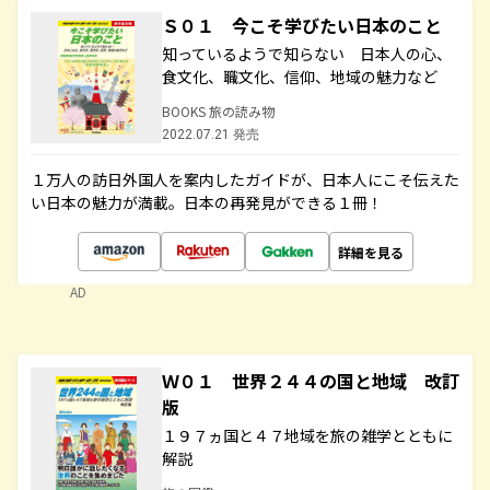
Ｓ０１ 今こそ学びたい日本のこと
知っているようで知らない 日本人の心、
食文化、職文化、信仰、地域の魅力など
BOOKS 旅の読み物
2022.07.21 発売
１万人の訪日外国人を案内したガイドが、日本人にこそ伝えた
い日本の魅力が満載。日本の再発見ができる１冊！
詳細を見る
AD
Ｗ０１ 世界２４４の国と地域 改訂
版
１９７ヵ国と４７地域を旅の雑学とともに
解説