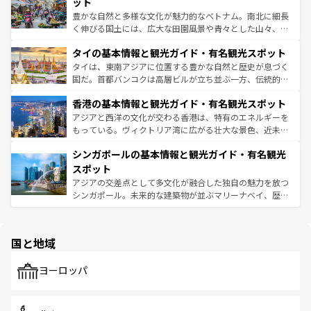
できる。そして、キムチや焼肉、絶品のストリートフード
ット
照してほしい。
まで、さまざまな韓国料理が待っている。夜には、韓国な
豊かな自然と多様な文化が魅力的なベトナム。南北に細長
らではのナイトライフも堪能できる。あたたかいホスピタ
く伸びる国土には、広大な田園風景や青々とした山々、世
リティに包まれながら、韓国の多彩な魅力を心ゆくまで味
界遺産に登録された壮大な自然景観が点在し、都市部では
わってみてほしい。 なお、新着の韓国情報は
コンテンツ一
タイの基本情報と観光ガイド・有名観光スポット
急速な発展と共に伝統が息づく。ハノイの古い町並みやホ
覧
を参照してほしい。
ーチミン市のフランス統治時代の建物も、独特の雰囲気を
タイは、東南アジアに位置する豊かな自然と歴史が息づく
醸し出している。また、バラエティの豊かさとおいしさで
国だ。首都バンコクは高層ビルが立ち並ぶ一方、伝統的な
世界中の食通を魅了してやまないベトナム料理も魅力のひ
寺院や市場がいたるところに点在し、古きよき文化と現代
香港の基本情報と観光ガイド・有名観光スポット
とつ。フォーやバインミー、ベトナムコーヒーなどは、ぜ
の活気が交差している。北部ではチェンマイなどの山岳地
ひ現地で味わいたい。どの地域を訪れてもあたたかい人々
帯で自然と触れ合い、南部ではプーケットやクラビの美し
アジアと西洋の文化が交わる香港は、特有のエネルギーを
が旅行者を迎えてくれるので、きっと忘れられない旅にな
いビーチでリゾート気分を楽しむことができる。タイ料理
もっている。ヴィクトリア湾に広がる壮大な景色、近未来
るはずだ。 なお、新着のベトナム情報は
コンテンツ一覧
を
は世界的に有名で、屋台から高級レストランまで味覚を刺
的なアートスポット、そして歴史と現代が融合した町並
参照してほしい。
シンガポールの基本情報と観光ガイド・有名観光
激する。気候は一年中温暖で、どの季節にも異なる楽しみ
み、どこを訪れても感動するはず。観光スポットが密集し
が待っている。親しみやすいタイの人々、仏教を中心とし
ており、効率よく見どころを回れるのも魅力。息をのむよ
スポット
た文化、そして多様な観光資源が、訪れる旅人を魅了し続
うな絶景から文化的な体験まで、香港を存分に楽しみ尽く
アジアの交差点として多文化が融合した独自の魅力を放つ
ける。 なお、新着のタイ情報は
コンテンツ一覧
を参照して
そう。 なお、新着の香港情報は
コンテンツ一覧
を参照して
シンガポール。未来的な建築物が並ぶマリーナベイ、歴史
ほしい。
ほしい。
と伝統を感じられるエスニックタウン、多数の緑豊かな公
園や自然保護区など、自然が調和した近代的な景観と文化
の多様性あふれるカラフルな町は、どこを歩いても新しい
国と地域
発見がある。さらに、治安のよさや充実した公共交通機関
も、旅行者にとっては魅力的なポイント。グルメも豊富
で、ホーカーズは地元の風情を楽しめる外せないスポット
ヨーロッパ
だ。訪れる人を飽きさせないシンガポールで、多様な魅力
を体感しよう。 なお、新着のシンガポール情報は
コンテン
ツ一覧
を参照してほしい。