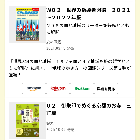
Ｗ０２ 世界の指導者図鑑 ２０２１
～２０２２年版
２０８の国と地域のリーダーを経歴ととも
に解説
旅の図鑑
2021.03.18 発売
『世界244の国と地域 １９７ヵ国と４７地域を旅の雑学とと
もに解説』に続く、「地球の歩き方」の図鑑シリーズ第２弾が
登場！
詳細を見る
０２ 御朱印でめぐる京都のお寺 三
訂版
御朱印
2025.10.09 発売