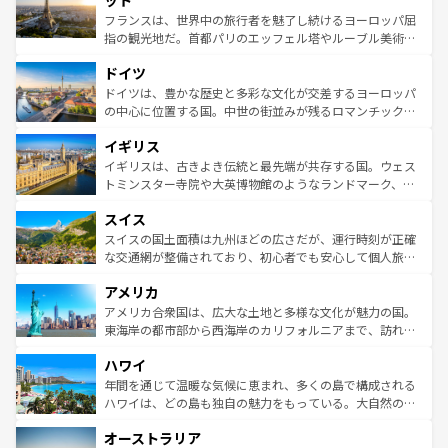
ット
しい。
る。首都マドリードの洗練された雰囲気や、バルセロナの
フランスは、世界中の旅行者を魅了し続けるヨーロッパ屈
アートに溢れた街角から、地方では古代ローマ遺跡や中世
指の観光地だ。首都パリのエッフェル塔やルーブル美術館
の城塞都市、穏やかなビーチリゾートまで多彩な表情を見
といった象徴的なスポットから、田舎町の古風な美しさま
せる。地方によって風土や気候が異なるスペインはその個
ドイツ
で、幅広い魅力が詰まっている。華麗な宮殿、歴史的な大
性で訪れる人を魅了する。 なお、新着のスペイン情報は
コ
聖堂、美しいビーチ、そして豊かな自然が、訪れる者を心
ドイツは、豊かな歴史と多彩な文化が交差するヨーロッパ
ンテンツ一覧
を参照してほしい。
から魅了する。また、フランスは美食の国としても知ら
の中心に位置する国。中世の街並みが残るロマンチック街
れ、フランス料理はユネスコ無形文化遺産にも登録されて
道から、未来を先取りするようなモダンな都市まで多様な
イギリス
いる。シャンパンの発祥地であるランス、プロヴァンスの
顔を持つこの国は、どこを歩いても飽きることがない。ベ
香り高いラベンダー畑など、多彩な楽しみ方が可能だ。さ
ルリンの文化的活気、バイエルン州のアルプスの絶景、そ
イギリスは、古きよき伝統と最先端が共存する国。ウェス
らに、パリ以外の地域にも魅力が溢れており、どの街角に
してライン川沿いのワイン畑といった風景は必見。ビール
トミンスター寺院や大英博物館のようなランドマーク、歴
も豊かな歴史と文化が息づいている。パリ以外の個性あふ
とソーセージを味わいながら地元の人と過ごす楽しい時間
史ある大学都市、美しい丘陵地帯や牧歌的な風景など、エ
れる地方に足を運ぶとそれぞれで全く異なる文化を体験で
スイス
は、お酒好きな人にはぜひ体験してほしい。 なお、新着の
リアごとに異なる魅力がある。また、優雅なアフタヌーン
きるだろう。 なお、新着のフランス情報は
コンテンツ一覧
ドイツ情報は
コンテンツ一覧
を参照してほしい。
ティー、ビール好きにはたまらない英国パブ、サッカー観
スイスの国土面積は九州ほどの広さだが、運行時刻が正確
を参照してほしい。
戦など、本場だからこそできる体験も豊富。イギリスを旅
な交通網が整備されており、初心者でも安心して個人旅行
して楽しみつくそう。 なお、新着のイギリス情報は
コンテ
を楽しめる。日本同様に時刻表どおりの旅が可能だ。中世
アメリカ
ンツ一覧
を参照してほしい。
の建物がそのまま残る町や、スイスならではのユニークな
博物館もあり、アルプス観光だけでなく町歩きも満喫する
アメリカ合衆国は、広大な土地と多様な文化が魅力の国。
ことができる。国民の所得が高いため物価も高いが、旅行
東海岸の都市部から西海岸のカリフォルニアまで、訪れる
者向けの交通パス提供のサービスもあり、うまく活用すれ
場所ごとに異なる風景と体験が待っている。ニューヨーク
ハワイ
ば市内交通費無料で観光を楽しむこともできる。 なお、新
のような巨大都市は、観光、ショッピング、エンターテイ
着のスイス情報は
コンテンツ一覧
を参照してほしい。
ンメントが詰まった刺激的なスポットだ。一方、アメリカ
年間を通じて温暖な気候に恵まれ、多くの島で構成される
西部には大自然が広がり、グランドキャニオンやイエロー
ハワイは、どの島も独自の魅力をもっている。大自然の神
ストーン国立公園といった絶景が堪能できる。さらに、南
秘を感じたいなら、火山が生み出した壮大な景観を誇るハ
オーストラリア
部のニューオーリンズでは、音楽と美食が融合した独特の
ワイ島は見逃せない。また、定番の観光地といえばオアフ