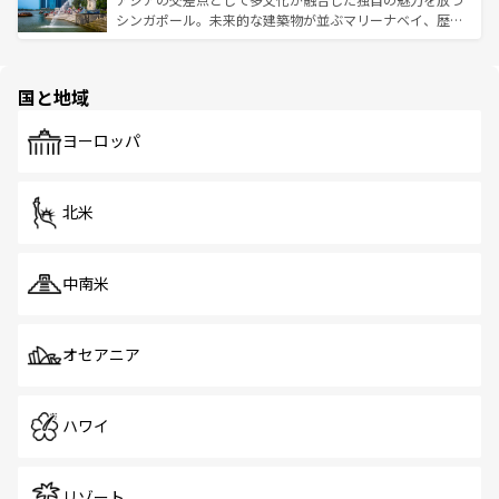
た文化、そして多様な観光資源が、訪れる旅人を魅了し続
うな絶景から文化的な体験まで、香港を存分に楽しみ尽く
シンガポール。未来的な建築物が並ぶマリーナベイ、歴史
ける。 なお、新着のタイ情報は
コンテンツ一覧
を参照して
そう。 なお、新着の香港情報は
コンテンツ一覧
を参照して
と伝統を感じられるエスニックタウン、多数の緑豊かな公
ほしい。
ほしい。
園や自然保護区など、自然が調和した近代的な景観と文化
の多様性あふれるカラフルな町は、どこを歩いても新しい
国と地域
発見がある。さらに、治安のよさや充実した公共交通機関
も、旅行者にとっては魅力的なポイント。グルメも豊富
で、ホーカーズは地元の風情を楽しめる外せないスポット
ヨーロッパ
だ。訪れる人を飽きさせないシンガポールで、多様な魅力
を体感しよう。 なお、新着のシンガポール情報は
コンテン
ツ一覧
を参照してほしい。
北米
中南米
オセアニア
ハワイ
リゾート