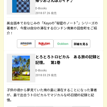
帰りおさんぽガイド♪
D-Books
2018.07.26 発売
英会話本でおなじみの「Kayoの“秘密のノート”」シリーズの
著者が、今度は自分の滞在するロンドン南東の田舎町をご紹
介！
詳細を見る
とろとろトロピカル ある旅の記録と
記憶。 第1巻
D-Books
2018.03.29 発売
子供の頃から夢見ていた南の島に滞在することになった筆者
が、島で出合うトロピカルでマジカルな45日間の記録と記
憶。