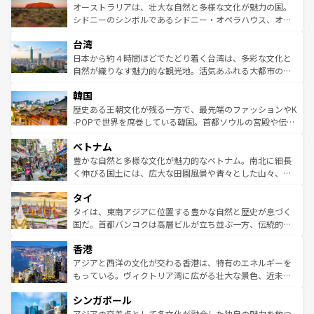
文化が魅力。旅行者はアメリカの各地域で異なる魅力を楽
島だが、静かな自然を求めるならマウイ島やカウアイ島が
オーストラリアは、壮大な自然と多様な文化が魅力の国。
しみながら、その多様性と豊かな歴史を感じることができ
おすすめ。エメラルドグリーンに輝く海をはじめ、豊かな
シドニーのシンボルであるシドニー・オペラハウス、オー
るだろう。車でのロードトリップや列車の旅も、アメリカ
文化や歴史が息づいている。「アロハスピリット」と呼ば
ストラリア東海岸北部に広がる大サンゴ礁地帯グレートバ
ならではの贅沢な旅のスタイルだ。 なお、新着のアメリカ
台湾
れるおもてなしの心で訪れる人々を迎えてくれるハワイの
リアリーフや大陸中央部にそびえるウルル（エアーズロッ
情報は
コンテンツ一覧
を参照してほしい。
人々、おいしいローカルフードやハワイアンミュージッ
ク）、タスマニアの美しい原生林やケアンズの熱帯雨林な
日本から約４時間ほどでたどり着く台湾は、多彩な文化と
ク、伝統的なフラダンスなど、すべてがハワイの魅力を彩
ど、見どころがたくさん。また、カフェやワイン、オージ
自然が織りなす魅力的な観光地。活気あふれる大都市の台
っている。訪れるたびに新しい発見と感動が待っているハ
ービーフなどの食文化も豊かで、美味しいものであふれて
北やノスタルジックな町並みが人気な九份（ジォウフェ
ワイを、存分に味わってほしい。 なお、新着のハワイ情報
韓国
いる。アクティビティも充実しており、サーフィンやダイ
ン）、静ひつな山岳地帯である台湾東部など、都市の喧騒
は
コンテンツ一覧
を参照してほしい。
ビング、ハイキングなど、アウトドア好きにはたまらな
と山間の静けさが共存しており、訪れる人に新しい発見と
歴史ある王朝文化が残る一方で、最先端のファッションやK
い。オーストラリアの多彩な魅力を存分に味わいつくそ
驚きをもたらしてくれる。また、奥深い台湾の食文化も魅
-POPで世界を席巻している韓国。首都ソウルの宮殿や伝統
う。 なお、新着のオーストラリア情報は
コンテンツ一覧
を
力で、夜市などの屋台グルメから高級料理、ヘルシーで美
家屋が並ぶエリアでは韓国の歴史と文化に浸ることがで
参照してほしい。
ベトナム
容にもいいと評判のスイーツなど、バラエティ豊かな料理
き、地方に足を延ばせば四季折々の自然美を楽しむことが
が味わえる。 なお、新着の台湾情報は
コンテンツ一覧
を参
できる。そして、キムチや焼肉、絶品のストリートフード
豊かな自然と多様な文化が魅力的なベトナム。南北に細長
照してほしい。
まで、さまざまな韓国料理が待っている。夜には、韓国な
く伸びる国土には、広大な田園風景や青々とした山々、世
らではのナイトライフも堪能できる。あたたかいホスピタ
界遺産に登録された壮大な自然景観が点在し、都市部では
タイ
リティに包まれながら、韓国の多彩な魅力を心ゆくまで味
急速な発展と共に伝統が息づく。ハノイの古い町並みやホ
わってみてほしい。 なお、新着の韓国情報は
コンテンツ一
ーチミン市のフランス統治時代の建物も、独特の雰囲気を
タイは、東南アジアに位置する豊かな自然と歴史が息づく
覧
を参照してほしい。
醸し出している。また、バラエティの豊かさとおいしさで
国だ。首都バンコクは高層ビルが立ち並ぶ一方、伝統的な
世界中の食通を魅了してやまないベトナム料理も魅力のひ
寺院や市場がいたるところに点在し、古きよき文化と現代
香港
とつ。フォーやバインミー、ベトナムコーヒーなどは、ぜ
の活気が交差している。北部ではチェンマイなどの山岳地
ひ現地で味わいたい。どの地域を訪れてもあたたかい人々
帯で自然と触れ合い、南部ではプーケットやクラビの美し
アジアと西洋の文化が交わる香港は、特有のエネルギーを
が旅行者を迎えてくれるので、きっと忘れられない旅にな
いビーチでリゾート気分を楽しむことができる。タイ料理
もっている。ヴィクトリア湾に広がる壮大な景色、近未来
るはずだ。 なお、新着のベトナム情報は
コンテンツ一覧
を
は世界的に有名で、屋台から高級レストランまで味覚を刺
的なアートスポット、そして歴史と現代が融合した町並
参照してほしい。
シンガポール
激する。気候は一年中温暖で、どの季節にも異なる楽しみ
み、どこを訪れても感動するはず。観光スポットが密集し
が待っている。親しみやすいタイの人々、仏教を中心とし
ており、効率よく見どころを回れるのも魅力。息をのむよ
アジアの交差点として多文化が融合した独自の魅力を放つ