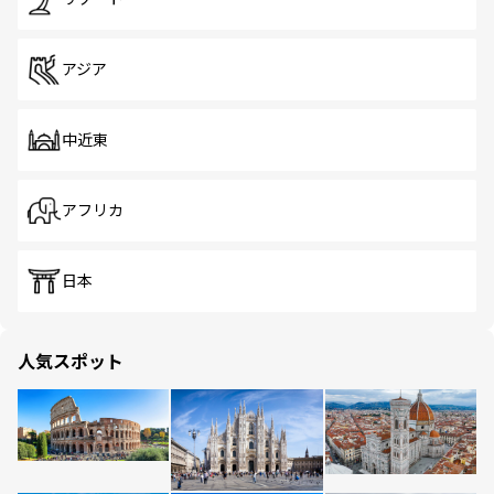
アジア
中近東
アフリカ
日本
人気スポット