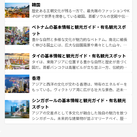
は
コンテンツ一覧
を参照してほしい。
韓国
いる。アクティビティも充実しており、サーフィンやダイ
ン）、静ひつな山岳地帯である台湾東部など、都市の喧騒
ビング、ハイキングなど、アウトドア好きにはたまらな
と山間の静けさが共存しており、訪れる人に新しい発見と
歴史ある王朝文化が残る一方で、最先端のファッションやK
い。オーストラリアの多彩な魅力を存分に味わいつくそ
驚きをもたらしてくれる。また、奥深い台湾の食文化も魅
-POPで世界を席巻している韓国。首都ソウルの宮殿や伝統
う。 なお、新着のオーストラリア情報は
コンテンツ一覧
を
力で、夜市などの屋台グルメから高級料理、ヘルシーで美
家屋が並ぶエリアでは韓国の歴史と文化に浸ることがで
参照してほしい。
ベトナムの基本情報と観光ガイド・有名観光スポ
容にもいいと評判のスイーツなど、バラエティ豊かな料理
き、地方に足を延ばせば四季折々の自然美を楽しむことが
が味わえる。 なお、新着の台湾情報は
コンテンツ一覧
を参
できる。そして、キムチや焼肉、絶品のストリートフード
ット
照してほしい。
まで、さまざまな韓国料理が待っている。夜には、韓国な
豊かな自然と多様な文化が魅力的なベトナム。南北に細長
らではのナイトライフも堪能できる。あたたかいホスピタ
く伸びる国土には、広大な田園風景や青々とした山々、世
リティに包まれながら、韓国の多彩な魅力を心ゆくまで味
界遺産に登録された壮大な自然景観が点在し、都市部では
わってみてほしい。 なお、新着の韓国情報は
コンテンツ一
タイの基本情報と観光ガイド・有名観光スポット
急速な発展と共に伝統が息づく。ハノイの古い町並みやホ
覧
を参照してほしい。
ーチミン市のフランス統治時代の建物も、独特の雰囲気を
タイは、東南アジアに位置する豊かな自然と歴史が息づく
醸し出している。また、バラエティの豊かさとおいしさで
国だ。首都バンコクは高層ビルが立ち並ぶ一方、伝統的な
世界中の食通を魅了してやまないベトナム料理も魅力のひ
寺院や市場がいたるところに点在し、古きよき文化と現代
香港
とつ。フォーやバインミー、ベトナムコーヒーなどは、ぜ
の活気が交差している。北部ではチェンマイなどの山岳地
ひ現地で味わいたい。どの地域を訪れてもあたたかい人々
帯で自然と触れ合い、南部ではプーケットやクラビの美し
アジアと西洋の文化が交わる香港は、特有のエネルギーを
が旅行者を迎えてくれるので、きっと忘れられない旅にな
いビーチでリゾート気分を楽しむことができる。タイ料理
もっている。ヴィクトリア湾に広がる壮大な景色、近未来
るはずだ。 なお、新着のベトナム情報は
コンテンツ一覧
を
は世界的に有名で、屋台から高級レストランまで味覚を刺
的なアートスポット、そして歴史と現代が融合した町並
参照してほしい。
シンガポールの基本情報と観光ガイド・有名観光
激する。気候は一年中温暖で、どの季節にも異なる楽しみ
み、どこを訪れても感動するはず。観光スポットが密集し
が待っている。親しみやすいタイの人々、仏教を中心とし
ており、効率よく見どころを回れるのも魅力。息をのむよ
スポット
た文化、そして多様な観光資源が、訪れる旅人を魅了し続
うな絶景から文化的な体験まで、香港を存分に楽しみ尽く
アジアの交差点として多文化が融合した独自の魅力を放つ
ける。 なお、新着のタイ情報は
コンテンツ一覧
を参照して
そう。 なお、新着の香港情報は
コンテンツ一覧
を参照して
シンガポール。未来的な建築物が並ぶマリーナベイ、歴史
ほしい。
ほしい。
と伝統を感じられるエスニックタウン、多数の緑豊かな公
園や自然保護区など、自然が調和した近代的な景観と文化
の多様性あふれるカラフルな町は、どこを歩いても新しい