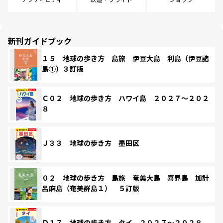
新刊ガイドブック
１５ 地球の歩き方 島旅 伊豆大島 利島（伊豆諸
島①）３訂版
Ｃ０２ 地球の歩き方 ハワイ島 ２０２７～２０２
８
Ｊ３３ 地球の歩き方 墨田区
０２ 地球の歩き方 島旅 奄美大島 喜界島 加計
呂麻島（奄美群島１） ５訂版
Ｄ１７ 地球の歩き方 タイ ２０２７～２０２８