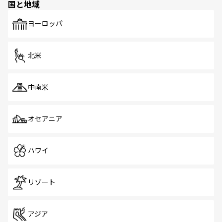
国と地域
発見がある。さらに、治安のよさや充実した公共交通機関
も、旅行者にとっては魅力的なポイント。グルメも豊富
で、ホーカーズは地元の風情を楽しめる外せないスポット
ヨーロッパ
だ。訪れる人を飽きさせないシンガポールで、多様な魅力
を体感しよう。 なお、新着のシンガポール情報は
コンテン
ツ一覧
を参照してほしい。
北米
中南米
オセアニア
ハワイ
リゾート
アジア