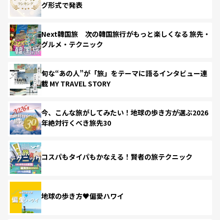
グ形式で発表
Next韓国旅 次の韓国旅行がもっと楽しくなる 旅先・
グルメ・テクニック
旬な“あの人”が「旅」をテーマに語るインタビュー連
載 MY TRAVEL STORY
今、こんな旅がしてみたい！地球の歩き方が選ぶ2026
年絶対行くべき旅先30
コスパもタイパもかなえる！賢者の旅テクニック
地球の歩き方♥偏愛ハワイ