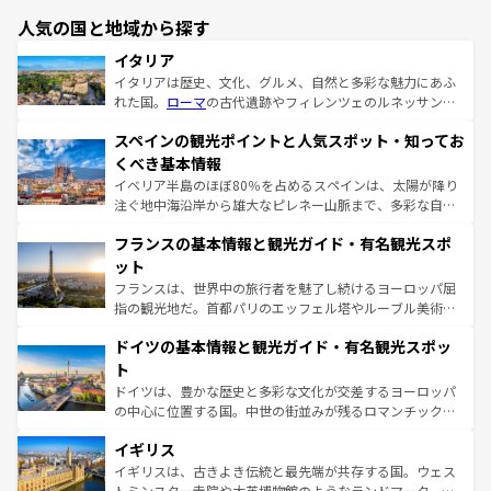
人気の国と地域から探す
イタリア
イタリアは歴史、文化、グルメ、自然と多彩な魅力にあふ
れた国。
ローマ
の古代遺跡やフィレンツェのルネッサンス
美術、ヴェネツィアの運河など、歴史あるスポットはもち
スペインの観光ポイントと人気スポット・知ってお
ろん、トスカーナの美しい田園風景やアマルフィ海岸の絶
景など、自然景観も見逃せない。観光の合間には、本場の
くべき基本情報
ピザやパスタなど、絶品のイタリア料理を堪能することも
イベリア半島のほぼ80％を占めるスペインは、太陽が降り
できる。朝目覚めてから夜眠るまで、すべての瞬間を楽し
注ぐ地中海沿岸から雄大なピレネー山脈まで、多彩な自然
ませてくれるイタリアで、忘れられない旅をしてみよう！
と文化が詰まったヨーロッパ屈指の旅行先だ。多様な地域
なお、新着のイタリア情報は
コンテンツ一覧
を参照してほ
フランスの基本情報と観光ガイド・有名観光スポ
文化が根付くこの国では、情熱的なフラメンコ、熱気あふ
しい。
れる闘牛、そして美味しいタパスが生活の一部となってい
ット
る。首都マドリードの洗練された雰囲気や、バルセロナの
フランスは、世界中の旅行者を魅了し続けるヨーロッパ屈
アートに溢れた街角から、地方では古代ローマ遺跡や中世
指の観光地だ。首都パリのエッフェル塔やルーブル美術館
の城塞都市、穏やかなビーチリゾートまで多彩な表情を見
といった象徴的なスポットから、田舎町の古風な美しさま
せる。地方によって風土や気候が異なるスペインはその個
ドイツの基本情報と観光ガイド・有名観光スポッ
で、幅広い魅力が詰まっている。華麗な宮殿、歴史的な大
性で訪れる人を魅了する。 なお、新着のスペイン情報は
コ
聖堂、美しいビーチ、そして豊かな自然が、訪れる者を心
ト
ンテンツ一覧
を参照してほしい。
から魅了する。また、フランスは美食の国としても知ら
ドイツは、豊かな歴史と多彩な文化が交差するヨーロッパ
れ、フランス料理はユネスコ無形文化遺産にも登録されて
の中心に位置する国。中世の街並みが残るロマンチック街
いる。シャンパンの発祥地であるランス、プロヴァンスの
道から、未来を先取りするようなモダンな都市まで多様な
香り高いラベンダー畑など、多彩な楽しみ方が可能だ。さ
イギリス
顔を持つこの国は、どこを歩いても飽きることがない。ベ
らに、パリ以外の地域にも魅力が溢れており、どの街角に
ルリンの文化的活気、バイエルン州のアルプスの絶景、そ
イギリスは、古きよき伝統と最先端が共存する国。ウェス
も豊かな歴史と文化が息づいている。パリ以外の個性あふ
してライン川沿いのワイン畑といった風景は必見。ビール
トミンスター寺院や大英博物館のようなランドマーク、歴