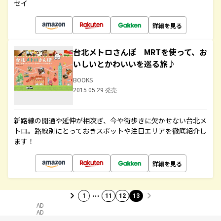
セイ
詳細を見る
台北メトロさんぽ MRTを使って、お
いしいとかわいいを巡る旅♪
BOOKS
2015.05.29 発売
新路線の開通や延伸が相次ぎ、今や街歩きに欠かせない台北メ
トロ。路線別にとっておきスポットや注目エリアを徹底紹介し
ます！
詳細を見る
…
1
11
12
13
AD
AD