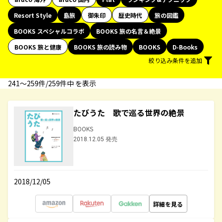
Resort Style
島旅
御朱印
歴史時代
旅の図鑑
BOOKS スペシャルコラボ
BOOKS 旅の名言＆絶景
BOOKS 旅と健康
BOOKS 旅の読み物
BOOKS
D-Books
絞り込み条件を追加
241〜259件/259件中 を表示
たびうた 歌で巡る世界の絶景
BOOKS
2018.12.05 発売
2018/12/05
詳細を見る