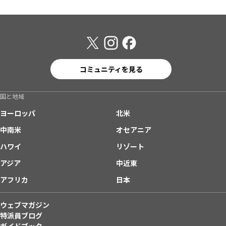
コミュニティを見る
国と地域
ヨーロッパ
北米
中南米
オセアニア
ハワイ
リゾート
アジア
中近東
アフリカ
日本
ウェブマガジン
特派員ブログ
ガイドブック