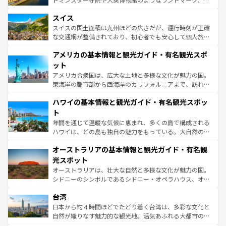
れる地方に足を運ぶとそれぞれで全く異なる文化を体験で
とソーセージを味わいながら地元の人と過ごす楽しい時間
史ある大学都市、美しい丘陵地帯や牧歌的な風景など、エ
きるだろう。 なお、新着のフランス情報は
コンテンツ一覧
スイス
は、お酒好きな人にはぜひ体験してほしい。 なお、新着の
リアごとに異なる魅力がある。また、優雅なアフタヌーン
を参照してほしい。
ドイツ情報は
コンテンツ一覧
を参照してほしい。
ティー、ビール好きにはたまらない英国パブ、サッカー観
スイスの国土面積は九州ほどの広さだが、運行時刻が正確
戦など、本場だからこそできる体験も豊富。イギリスを旅
な交通網が整備されており、初心者でも安心して個人旅行
して楽しみつくそう。 なお、新着のイギリス情報は
コンテ
を楽しめる。日本同様に時刻表どおりの旅が可能だ。中世
アメリカの基本情報と観光ガイド・有名観光スポ
ンツ一覧
を参照してほしい。
の建物がそのまま残る町や、スイスならではのユニークな
博物館もあり、アルプス観光だけでなく町歩きも満喫する
ット
ことができる。国民の所得が高いため物価も高いが、旅行
アメリカ合衆国は、広大な土地と多様な文化が魅力の国。
者向けの交通パス提供のサービスもあり、うまく活用すれ
東海岸の都市部から西海岸のカリフォルニアまで、訪れる
ば市内交通費無料で観光を楽しむこともできる。 なお、新
場所ごとに異なる風景と体験が待っている。ニューヨーク
着のスイス情報は
コンテンツ一覧
を参照してほしい。
ハワイの基本情報と観光ガイド・有名観光スポッ
のような巨大都市は、観光、ショッピング、エンターテイ
ンメントが詰まった刺激的なスポットだ。一方、アメリカ
ト
西部には大自然が広がり、グランドキャニオンやイエロー
年間を通じて温暖な気候に恵まれ、多くの島で構成される
ストーン国立公園といった絶景が堪能できる。さらに、南
ハワイは、どの島も独自の魅力をもっている。大自然の神
部のニューオーリンズでは、音楽と美食が融合した独特の
秘を感じたいなら、火山が生み出した壮大な景観を誇るハ
文化が魅力。旅行者はアメリカの各地域で異なる魅力を楽
オーストラリアの基本情報と観光ガイド・有名観
ワイ島は見逃せない。また、定番の観光地といえばオアフ
しみながら、その多様性と豊かな歴史を感じることができ
島だが、静かな自然を求めるならマウイ島やカウアイ島が
光スポット
るだろう。車でのロードトリップや列車の旅も、アメリカ
おすすめ。エメラルドグリーンに輝く海をはじめ、豊かな
オーストラリアは、壮大な自然と多様な文化が魅力の国。
ならではの贅沢な旅のスタイルだ。 なお、新着のアメリカ
文化や歴史が息づいている。「アロハスピリット」と呼ば
シドニーのシンボルであるシドニー・オペラハウス、オー
情報は
コンテンツ一覧
を参照してほしい。
れるおもてなしの心で訪れる人々を迎えてくれるハワイの
ストラリア東海岸北部に広がる大サンゴ礁地帯グレートバ
人々、おいしいローカルフードやハワイアンミュージッ
台湾
リアリーフや大陸中央部にそびえるウルル（エアーズロッ
ク、伝統的なフラダンスなど、すべてがハワイの魅力を彩
ク）、タスマニアの美しい原生林やケアンズの熱帯雨林な
日本から約４時間ほどでたどり着く台湾は、多彩な文化と
っている。訪れるたびに新しい発見と感動が待っているハ
ど、見どころがたくさん。また、カフェやワイン、オージ
自然が織りなす魅力的な観光地。活気あふれる大都市の台
ワイを、存分に味わってほしい。 なお、新着のハワイ情報
ービーフなどの食文化も豊かで、美味しいものであふれて
北やノスタルジックな町並みが人気な九份（ジォウフェ